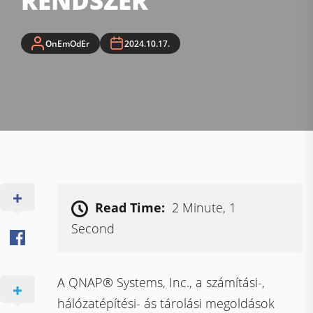
RENDSZER
OnEmOdEr
2024.10.17.
Read Time:
2 Minute, 1
Second
A QNAP® Systems, Inc., a számítási-,
hálózatépítési- ás tárolási megoldások