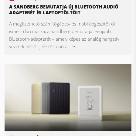
A SANDBERG BEMUTATJA ÚJ BLUETOOTH AUDIÓ
ADAPTERÉT ÉS LAPTOPTÖLTŐIT
A megfizethető számítógépes- és mobilkiegészítőiről
ismert dán márka, a Sandberg bemutatja legújabb
Bluetooth-adapterét – amely képes az analóg hangsáv
vezeték nélküli jellé történő át- és...