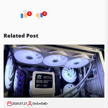
0
0
Related Post
2026.07.27.
OnEmOdEr