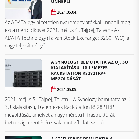
ÜNNEPLI
2021.05.04.
Az ADATA egy hihetetlen nyereményjátékkal ünnepli meg
ezt a mérföldkövet ​​​​​​​2021. május 4., Tajpej, Tajvan - Az
ADATA Technology (Tajvan Stock Exchange: 3260.TWO), a
nagy teljesítményű...
A SYNOLOGY BEMUTATTA AZ ÚJ, 3U
KIALAKÍTÁSÚ, 16-LEMEZES
RACKSTATION RS2821RP+
MEGOLDÁSÁT
2021.05.05.
2021. május 5., Tajpej, Tajvan – A Synology bemutatta az új,
3U kialakítású, 16-lemezes RackStation RS2821RP+
megoldását, amelyet a nagy méretű infrastruktúrák
biztonsági mentésére, valamint vállalati szintű...
A STEELSERIES BEMUTATJA A