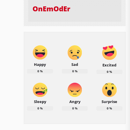
OnEmOdEr
Happy
Sad
Excited
0
%
0
%
0
%
Sleepy
Angry
Surprise
0
%
0
%
0
%