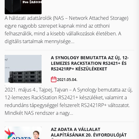
A hálózati adattárolók (NAS – Network Attached Storage)
egyre nagyobb szerepet kapnak mind az otthoni
felhasználók, mind a kisebb vállalkozások életében. A
digitális tartalmak mennyisége...
A SYNOLOGY BEMUTATTA AZ ÚJ, 12-
LEMEZES RACKSTATION RS2421+ ÉS
RS2421RP+ KÉSZÜLÉKEKET
2021.05.04.
2021. május 4., Tajpej, Tajvan – A Synology bemutatta az új,
12-lemezes RackStation RS2421+ készüléket, valamint a
redundáns tápegységgel felszerelt RS2421RP+ változatot.
Mindkét NAS rendszer a nagy...
AZ ADATA A VÁLLALAT
ALAPÍTÁSÁNAK 20. ÉVFORDULÓJÁT