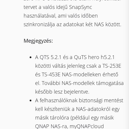
tervet a valós idejű SnapSync
használatával, ami valós időben
szinkronizálja az adatokat két NAS között.
Megjegyzés:
A QTS 5.2.1 és a QuTS hero h5.2.1
közötti váltás jelenleg csak a TS-253E
és TS-453E NAS-modelleken érhető
el. További NAS-modellek támogatása
később lesz bejelentve.
A felhasználóknak biztonsági mentést
kell készíteniük a NAS-adatokról egy
másik tárolóra (például egy másik
QNAP NAS-ra, myQNAPcloud