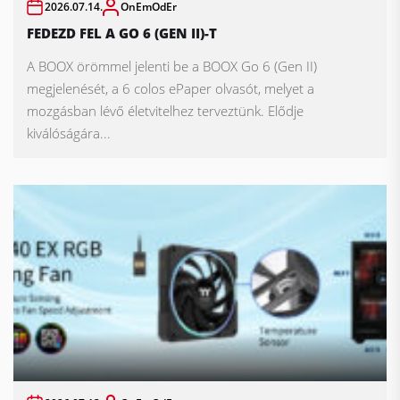
2026.07.14.
OnEmOdEr
FEDEZD FEL A GO 6 (GEN II)-T
A BOOX örömmel jelenti be a BOOX Go 6 (Gen II)
megjelenését, a 6 colos ePaper olvasót, melyet a
mozgásban lévő életvitelhez terveztünk. Elődje
kiválóságára...