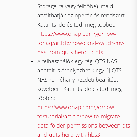
Storage-ra vagy felhőbe), majd
átválthatják az operációs rendszert.
Kattints ide és tudj meg többet:
https://www.qnap.com/go/how-
to/faq/article/how-can-i-switch-my-
nas-from-quts-hero-to-qts
A felhasználók egy régi QTS NAS
adatait is áthelyezhetik egy új QTS
NAS-ra néhány kezdeti beállítást
követően. Kattints ide és tudj meg
többet:
https://www.qnap.com/go/how-
to/tutorial/article/how-to-migrate-
data-folder-permissions-between-qts-
and-quts-hero-with-hbs3