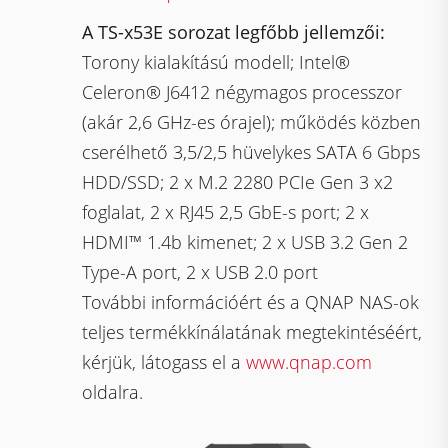
A TS-x53E sorozat legfőbb jellemzői:
Torony kialakítású modell; Intel®
Celeron® J6412 négymagos processzor
(akár 2,6 GHz-es órajel); működés közben
cserélhető 3,5/2,5 hüvelykes SATA 6 Gbps
HDD/SSD; 2 x M.2 2280 PCIe Gen 3 x2
foglalat, 2 x RJ45 2,5 GbE-s port; 2 x
HDMI™ 1.4b kimenet; 2 x USB 3.2 Gen 2
Type-A port, 2 x USB 2.0 port
További információért és a QNAP NAS-ok
teljes termékkínálatának megtekintéséért,
kérjük, látogass el a
www.qnap.com
oldalra.