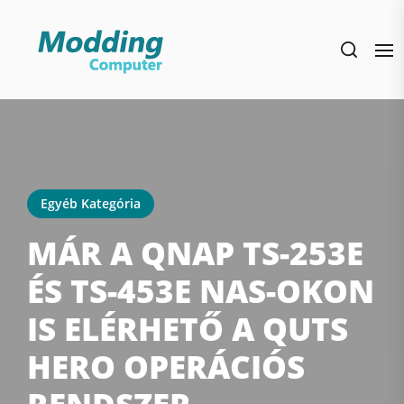
Skip
to
the
content
Egyéb Kategória
MÁR A QNAP TS-253E
ÉS TS-453E NAS-OKON
IS ELÉRHETŐ A QUTS
HERO OPERÁCIÓS