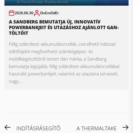
2026.06.30.
OnEmOdEr
A SANDBERG BEMUTATJA ÚJ, INNOVATÍV
POWERBANKJEIT ÉS UTAZÁSHOZ AJÁNLOTT GAN-
TÖLTŐIT
Félig szilárdtest-akkumulátorcellák, cserélhető hálózati
töltőfejekA megfizethető számítógépes- és
mobilkiegészítőiről ismert dán márka, a Sandberg
bemutatja legújabb, félig szilárdtest-akkumulátorcellákat
használó powerbankjeit, valamint az utazásra tervezett,
nagy...
Bejegyzés
Previous
N
INDÍTÁSRÁSEGÍTŐ
A THERMALTAKE