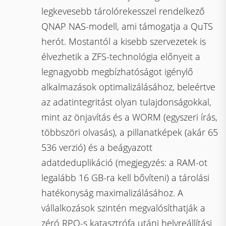
legkevesebb tárolórekesszel rendelkező
QNAP NAS-modell, ami támogatja a QuTS
herót. Mostantól a kisebb szervezetek is
élvezhetik a ZFS-technológia előnyeit a
legnagyobb megbízhatóságot igénylő
alkalmazások optimalizálásához, beleértve
az adatintegritást olyan tulajdonságokkal,
mint az önjavítás és a WORM (egyszeri írás,
többszöri olvasás), a pillanatképek (akár 65
536 verzió) és a beágyazott
adatdeduplikáció (megjegyzés: a RAM-ot
legalább 16 GB-ra kell bővíteni) a tárolási
hatékonyság maximalizálásához. A
vállalkozások szintén megvalósíthatják a
zéró RPO-s katasztrófa utáni helyreállítási