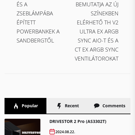
navigáció
post:
po
ÉS A
BEMUTATJA AZ ÚJ
ZSEBLÁMPÁBA
SZÍNEKBEN
ÉPÍTETT
ELÉRHETŐ TH V2
POWERBANKEK A
ULTRA EX ARGB
SANDBERGTŐL
SYNC AIO-T ÉS A
CT EX ARGB SYNC
VENTILÁTOROKAT
Popular
Recent
Comments
DRIVESTOR 2 Pro (AS3302T)
2024.08.22.