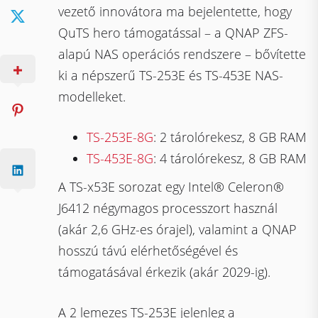
vezető innovátora ma bejelentette, hogy
QuTS hero támogatással – a QNAP ZFS-
alapú NAS operációs rendszere – bővítette
ki a népszerű TS-253E és TS-453E NAS-
modelleket.
TS-253E-8G
: 2 tárolórekesz, 8 GB RAM
TS-453E-8G
: 4 tárolórekesz, 8 GB RAM
A TS-x53E sorozat egy Intel® Celeron®
J6412 négymagos processzort használ
(akár 2,6 GHz-es órajel), valamint a QNAP
hosszú távú elérhetőségével és
támogatásával érkezik (akár 2029-ig).
A 2 lemezes TS-253E jelenleg a