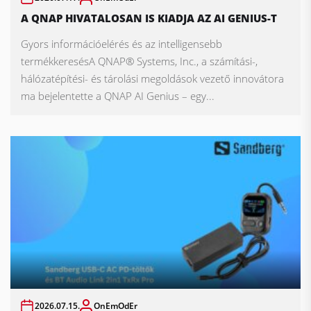
A QNAP HIVATALOSAN IS KIADJA AZ AI GENIUS-T
Gyors információelérés és az intelligensebb
termékkeresésA QNAP® Systems, Inc., a számítási-,
hálózatépítési- és tárolási megoldások vezető innovátora
ma bejelentette a QNAP AI Genius – egy...
2026.07.15.
OnEmOdEr