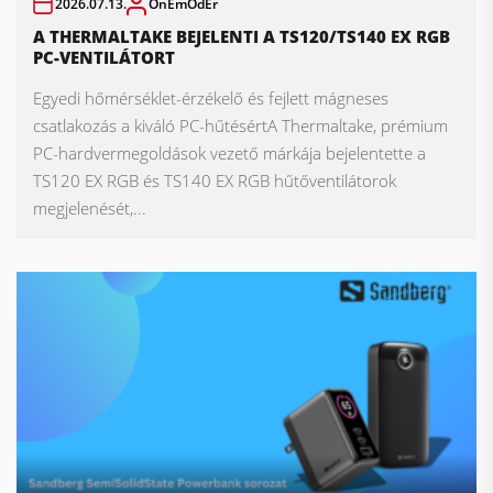
2026.07.13.
OnEmOdEr
A THERMALTAKE BEJELENTI A TS120/TS140 EX RGB
PC-VENTILÁTORT
Egyedi hőmérséklet-érzékelő és fejlett mágneses
csatlakozás a kiváló PC-hűtésértA Thermaltake, prémium
PC-hardvermegoldások vezető márkája bejelentette a
TS120 EX RGB és TS140 EX RGB hűtőventilátorok
megjelenését,...