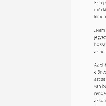
Ez a 
mA) k
kimen
„Nem t
jegye
hozzát
az au
Az eh
előny
azt se
van b
rendel
akkumu