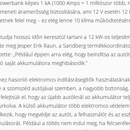
powerbank képes 1 kA (1000 Amps = 1 milliószor több, m
imeneti áramerősség biztosítására, ami 12 V esetén 12
etnek felel meg – ez elég lenne 10 klíma működtetésér
udja hosszú időn keresztül tartani a 12 kW-os teljesít
zte meg Jesper Erik Raun, a Sandberg termékkoordináto
ette: „Például éppen arra elég, hogy beindítsa az autó
tó saját akkumulátora meghibásodik.”
hez hasonló elektromos indításrásegítők használatának
e a szomszéd autójával szemben, a nagyobb biztonság,
 felejtsük el, hogy az újabb autóknál az akkumulátor tel
urkolva. A külső akkumulátor több elektromos védele
kezik, hogy megvédje az autót, a felhasználót és az esz
látorát. Például a töltés nem indul meg, ha felcseréle