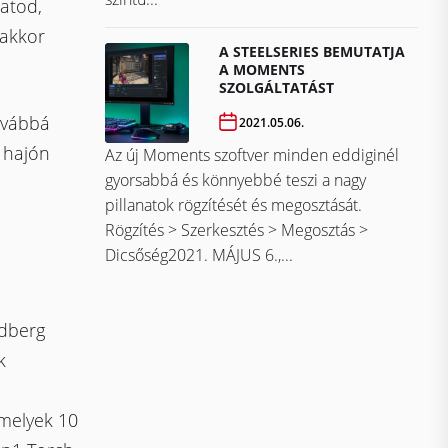
tatod,
 akkor
A STEELSERIES BEMUTATJA
A MOMENTS
SZOLGÁLTATÁST
továbbá
2021.05.06.
 hajón
Az új Moments szoftver minden eddiginél
gyorsabbá és könnyebbé teszi a nagy
pillanatok rögzítését és megosztását.
Rögzítés > Szerkesztés > Megosztás >
Dicsőség2021. MÁJUS 6.,...
ndberg
k
amelyek 10