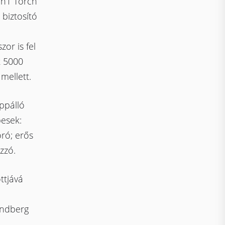
in1 Torch
biztosító
or is fel
k 5000
mellett.
ppálló
pesek:
óró; erős
zzó.
ttjává
andberg