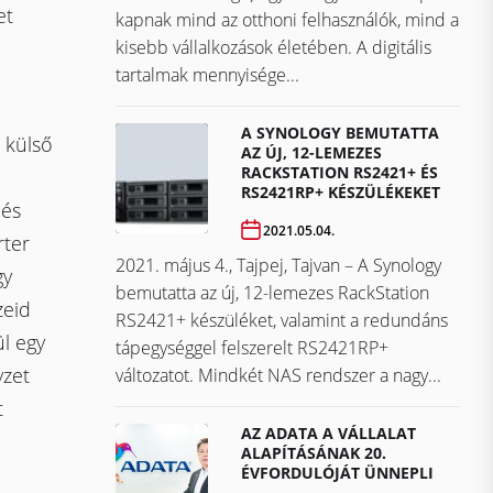
et
kapnak mind az otthoni felhasználók, mind a
kisebb vállalkozások életében. A digitális
tartalmak mennyisége...
A SYNOLOGY BEMUTATTA
 külső
AZ ÚJ, 12-LEMEZES
RACKSTATION RS2421+ ÉS
RS2421RP+ KÉSZÜLÉKEKET
 és
2021.05.04.
rter
2021. május 4., Tajpej, Tajvan – A Synology
gy
bemutatta az új, 12-lemezes RackStation
zeid
RS2421+ készüléket, valamint a redundáns
l egy
tápegységgel felszerelt RS2421RP+
yzet
változatot. Mindkét NAS rendszer a nagy...
t
AZ ADATA A VÁLLALAT
ALAPÍTÁSÁNAK 20.
ÉVFORDULÓJÁT ÜNNEPLI