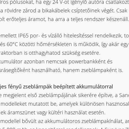
iros pólusokat, ha egy 24 V-ot igénylő autóra csatlakoz
a rövidre zárod a bikakábelek csíptetőinek végét. Csak
ít erőteljes áramot, ha arra a teljes rendszer készenáll.
ellett IP65 por- és vízálló hitelesítéssel rendelkezik, 
és 60°C közötti hőmérsékleten is működik, így akár egy
raktorban is otthagyhatod szükség esetére.
kumulátor azonban nemcsak powerbankként és
ásrásegítőként használható, hanem zseblámpaként is.
ljes fényű zseblámpák beépített akkumulátorral
e megjelent első zseblámpájának sikerére építve, a Sa
 modelleket mutatott be, amelyek különösen hasznosa
ek áramszünet vagy kültéri használat esetén.
j modellel bővült az akkumulátoros zseblámpakínálat, 