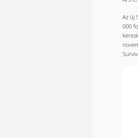
Az új
000 fo
keres
novem
Surviv