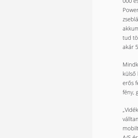
000 é
Power
zsebl
akkum
tud tö
akár 5
Mindk
külső 
erős f
fény, 
„Vidé
vállta
mobilt
A/S ér