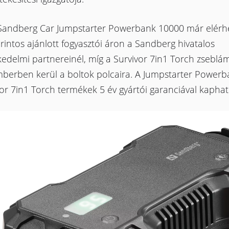
 Sandberg Car Jumpstarter Powerbank 10000 már elérh
rintos ajánlott fogyasztói áron a Sandberg hivatalos
kedelmi partnereinél, míg a Survivor 7in1 Torch zseblá
berben kerül a boltok polcaira. A Jumpstarter Powerb
or 7in1 Torch termékek 5 év gyártói garanciával kaphat