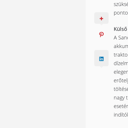
szüks
pontos
Külső
A San
akkumu
trakto
dízel
elegen
erőte
töltés
nagy t
esetén
indító