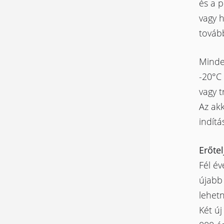
és a p
vagy h
tovább
Mindem
-20°C 
vagy t
Az ak
indít
Erőte
Fél év
újabb
lehetn
Két ú