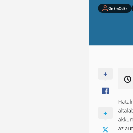
OnEmOdEr
Hatal
általá
akkum
az aut