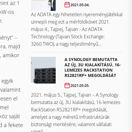
int az 1
2021.05.04.
 kW-os
Az ADATA egy hihetetlen nyereményjátékkal
e.
ünnepli meg ezt a mérföldkövet ​​​​​​​2021.
május 4., Tajpej, Tajvan - Az ADATA
Technology (Tajvan Stock Exchange:
ményt” –
3260.TWO), a nagy teljesítményű...
ra, majd
t, amikor
A SYNOLOGY BEMUTATTA
AZ ÚJ, 3U KIALAKÍTÁSÚ, 16-
LEMEZES RACKSTATION
RS2821RP+ MEGOLDÁSÁT
 egyik
2021.05.05.
 valamint
2021. május 5., Tajpej, Tajvan – A Synology
jesen el
bemutatta az új, 3U kialakítású, 16-lemezes
mmel
RackStation RS2821RP+ megoldását,
köz saját
amelyet a nagy méretű infrastruktúrák
biztonsági mentésére, valamint vállalati
d a fekete
szintű...