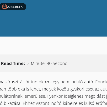
2024.10.17.
Read Time:
2 Minute, 40 Second
mas frusztrációt tud okozni egy nem induló autó. Enne
ban több oka is lehet, melyek között gyakori eset az au
ulátorának lemerülése. Ilyenkor ideiglenes megoldást 
ó bikázása. Ehhez viszont indító kábelre és külső erőfor