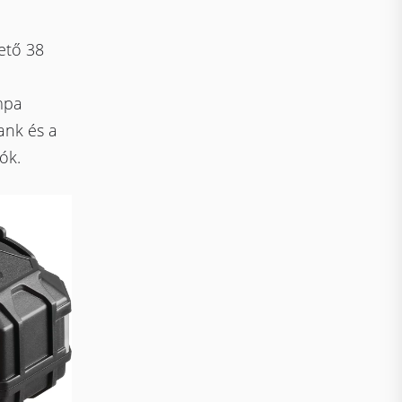
ető 38
mpa
ank és a
ók.