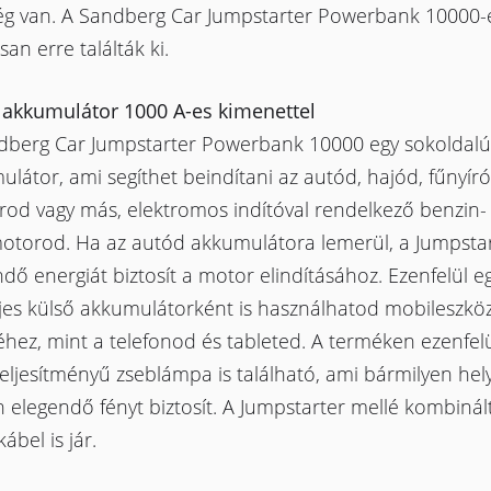
ég van. A Sandberg Car Jumpstarter Powerbank 10000-
an erre találták ki.
 akkumulátor 1000 A-es kimenettel
dberg Car Jumpstarter Powerbank 10000 egy sokoldalú
látor, ami segíthet beindítani az autód, hajód, fűnyíró
rod vagy más, elektromos indítóval rendelkező benzin-
motorod. Ha az autód akkumulátora lemerül, a Jumpsta
dő energiát biztosít a motor elindításához. Ezenfelül e
ljes külső akkumulátorként is használhatod mobileszkö
éhez, mint a telefonod és tableted. A terméken ezenfelü
eljesítményű zseblámpa is található, ami bármilyen hel
 elegendő fényt biztosít. A Jumpstarter mellé kombinál
kábel is jár.