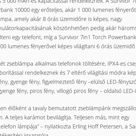
s 5 000 mAh-es kapacitással rendelkeznek. A Survivor 7
bank 10000 egy erőteljes, akár 1 000 lumenes fényerőt 
ámpa, amely akár 8 órás üzemidőre is képes, nagy
ulátorkapacitásának köszönhetően pedig akár háromsz
lteni egy telefont, míg a Survivor 7in1 Torch Powerban
00 lumenes fényerővel képes világítani 6 órás üzemidő 
ét zseblámpa alkalmas telefonok töltésére, IPX4-es cse
borítással rendelkeznek és 7 eltérő világítási módra ké
ény, gyenge fény, figyelmeztető fény –elülső LED-fénysz
gyenge fény, piros fény, villogó piros fény – oldalsó LED-i
ken élőként a tavaly bemutatott zseblámpánk megszállo
m. A teljes karámot bevilágítja. Teljesen más, mint egy
elefon lámpája” – nyilatkozta Erling Hoff Petersen, a S
tékesítési igazgatója.