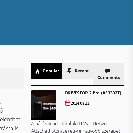
Popular
Recent
Comments
DRIVESTOR 2 Pro (AS3302T)
k
2024.08.22.
tó
jelenthet
A hálózati adattárolók (NAS – Network
rásra is
Attached Storage) egyre nagyobb szerepet