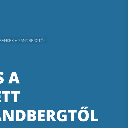
RBANKEK A SANDBERGTŐL
S A
ETT
ANDBERGTŐL