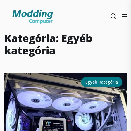
Skip
to
the
content
Kategória:
Egyéb
kategória
Egyéb Kategória