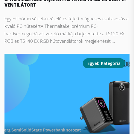
VENTILÁTORT
Egyedi hőmérséklet-érzékelő és fejlett mágneses csatlakozás a
kiváló PC-hűtésértA Thermaltake, prémium PC-
hardvermegoldások vezető márkája bejelentette a TS120 EX
RGB és TS140 EX RGB hűtőventilátorok megjelenését,...
Egyéb Kategória