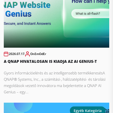
2026.07.17.
OnEmOdEr
A QNAP HIVATALOSAN IS KIADJA AZ AI GENIUS-T
Gyors információelérés és az intelligensebb termékkeresésA
QNAP® Systems, Inc., a számítási-, hálózatépítési- és tárolási
megoldások vezető innovátora ma bejelentette a QNAP AI
Genius – egy...
Egyéb Kategória