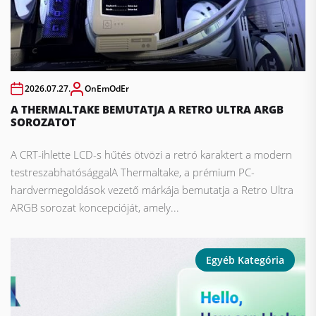
2026.07.27.
OnEmOdEr
A THERMALTAKE BEMUTATJA A RETRO ULTRA ARGB
SOROZATOT
A CRT-ihlette LCD-s hűtés ötvözi a retró karaktert a modern
testreszabhatósággalA Thermaltake, a prémium PC-
hardvermegoldások vezető márkája bemutatja a Retro Ultra
ARGB sorozat koncepcióját, amely...
Egyéb Kategória