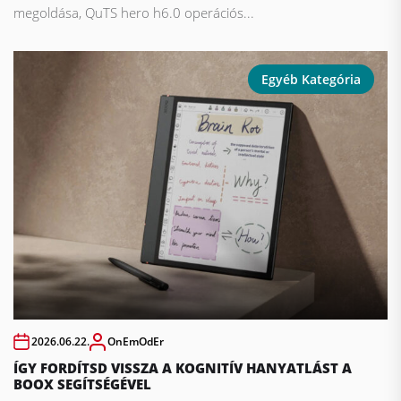
megoldása, QuTS hero h6.0 operációs...
Egyéb Kategória
2026.06.22.
OnEmOdEr
ÍGY FORDÍTSD VISSZA A KOGNITÍV HANYATLÁST A
BOOX SEGÍTSÉGÉVEL