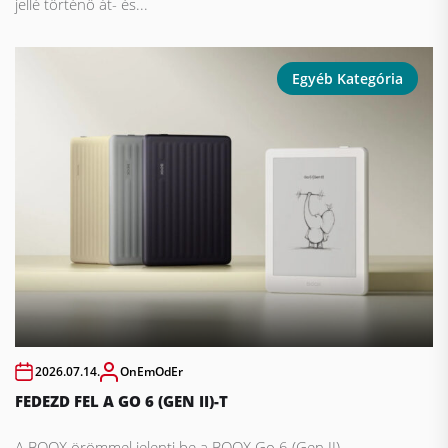
jellé történő át- és...
Egyéb Kategória
2026.07.14.
OnEmOdEr
FEDEZD FEL A GO 6 (GEN II)-T
A BOOX örömmel jelenti be a BOOX Go 6 (Gen II)