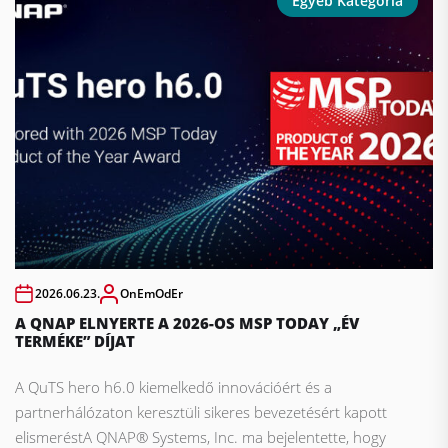
Egyéb Kategória
2026.06.23.
OnEmOdEr
A QNAP ELNYERTE A 2026-OS MSP TODAY „ÉV
TERMÉKE” DÍJAT
A QuTS hero h6.0 kiemelkedő innovációért és a
partnerhálózaton keresztüli sikeres bevezetésért kapott
elismeréstA QNAP® Systems, Inc. ma bejelentette, hogy