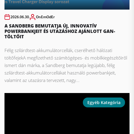
2026.06.30.
OnEmOdEr
A SANDBERG BEMUTATJA ÚJ, INNOVATÍV
POWERBANKJEIT ÉS UTAZÁSHOZ AJÁNLOTT GAN-
TÖLTŐIT
Félig szilárdtest-akkumulátorcellák, cserélhető hálózati
töltőfejekA megfizethető számítógépes- és mobilkiegészítőiről
ismert dán márka, a Sandberg bemutatja legújabb, félig
szilárdtest-akkumulátorcellákat használó powerbankjeit,
valamint az utazásra tervezett, nagy...
Egyéb Kategória