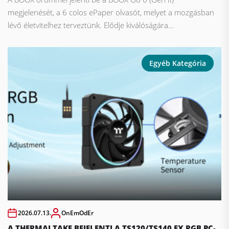
megjelenését, a 6 colos ePaper olvasót, melyet a mozgásban
lévő életvitelhez terveztünk. Elődje kiválóságára...
Egyéb Kategória
2026.07.13.
OnEmOdEr
A THERMALTAKE BEJELENTI A TS120/TS140 EX RGB PC-