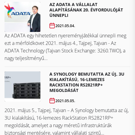
AZ ADATA A VÁLLALAT
ALAPÍTÁSÁNAK 20. ÉVFORDULÓJÁT
ÜNNEPLI
2021.05.04.
Az ADATA egy hihetetlen nyereményjátékkal ünnepli meg
ezt a mérföldkövet ​​​​​​​2021. május 4., Tajpej, Tajvan - Az
ADATA Technology (Tajvan Stock Exchange: 3260.TWO), a
nagy teljesítményű...
A SYNOLOGY BEMUTATTA AZ ÚJ, 3U
KIALAKÍTÁSÚ, 16-LEMEZES
RACKSTATION RS2821RP+
MEGOLDÁSÁT
2021.05.05.
2021. május 5., Tajpej, Tajvan – A Synology bemutatta az új,
3U kialakítású, 16-lemezes RackStation RS2821RP+
megoldását, amelyet a nagy méretű infrastruktúrák
biztonsági mentésére, valamint vállalati szintű...