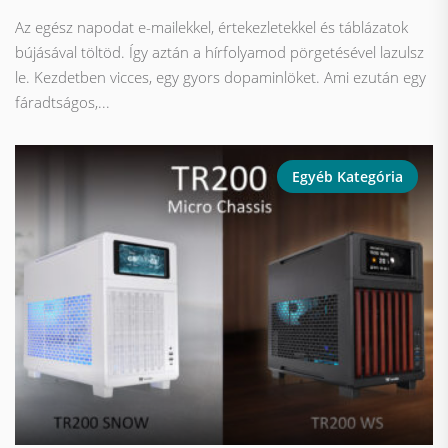
Az egész napodat e-mailekkel, értekezletekkel és táblázatok
bújásával töltöd. Így aztán a hírfolyamod pörgetésével lazulsz
le. Kezdetben vicces, egy gyors dopaminlöket. Ami ezután egy
fáradtságos,...
Egyéb Kategória