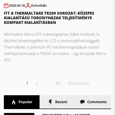
2026.06.18.
OnEmOdEr
ITT A THERMALTAKE TR200 SOROZAT: KÖZEPES
KIALAKÍTÁSÚ TORONYHÁZAK TELJESÍTMÉNYE
KOMPAKT KIALAKÍTÁSBAN
Minimalista Micro-ATX számítógépház fejlett hűtéssel, fa
díszítési lehetőségekkel és LCD-s testreszabhatósággalA
Thermaltake, a prémium PC-hardvermegoldások vezető
márkája bemutatja a TR200 sorozatot – egy kompakt Micro-
ATX...
Bejegyzések
1
2
…
86
Következő
lapozása
Popular
Recent
Comments