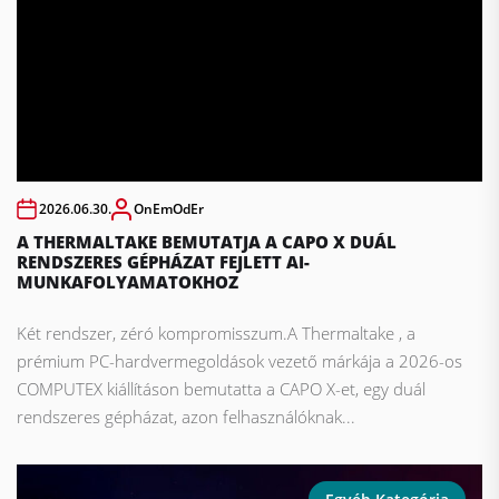
2026.06.30.
OnEmOdEr
A THERMALTAKE BEMUTATJA A CAPO X DUÁL
RENDSZERES GÉPHÁZAT FEJLETT AI-
MUNKAFOLYAMATOKHOZ
Két rendszer, zéró kompromisszum.A Thermaltake , a
prémium PC-hardvermegoldások vezető márkája a 2026-os
COMPUTEX kiállításon bemutatta a CAPO X-et, egy duál
rendszeres gépházat, azon felhasználóknak...