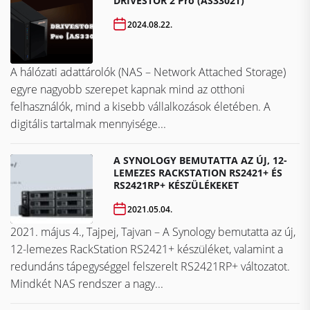
DRIVESTOR 2 Pro (AS3302T)
2024.08.22.
A hálózati adattárolók (NAS – Network Attached Storage)
egyre nagyobb szerepet kapnak mind az otthoni
felhasználók, mind a kisebb vállalkozások életében. A
digitális tartalmak mennyisége...
A SYNOLOGY BEMUTATTA AZ ÚJ, 12-
LEMEZES RACKSTATION RS2421+ ÉS
RS2421RP+ KÉSZÜLÉKEKET
2021.05.04.
2021. május 4., Tajpej, Tajvan – A Synology bemutatta az új,
12-lemezes RackStation RS2421+ készüléket, valamint a
redundáns tápegységgel felszerelt RS2421RP+ változatot.
Mindkét NAS rendszer a nagy...