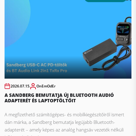
2026.07.15.
OnEmOdEr
A SANDBERG BEMUTATJA ÚJ BLUETOOTH AUDIÓ
ADAPTERÉT ÉS LAPTOPTÖLTŐIT
A megfizethető számítógépes- és mobilkiegészítőiről ismert
dán márka, a Sandberg bemutatja legújabb Bluetooth-
adapterét – amely képes az analóg hangsáv vezeték nélküli