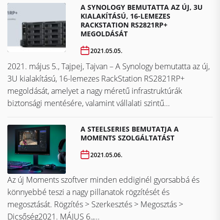
A SYNOLOGY BEMUTATTA AZ ÚJ, 3U
KIALAKÍTÁSÚ, 16-LEMEZES
RACKSTATION RS2821RP+
MEGOLDÁSÁT
2021.05.05.
2021. május 5., Tajpej, Tajvan – A Synology bemutatta az új,
3U kialakítású, 16-lemezes RackStation RS2821RP+
megoldását, amelyet a nagy méretű infrastruktúrák
biztonsági mentésére, valamint vállalati szintű...
A STEELSERIES BEMUTATJA A
MOMENTS SZOLGÁLTATÁST
2021.05.06.
Az új Moments szoftver minden eddiginél gyorsabbá és
könnyebbé teszi a nagy pillanatok rögzítését és
megosztását. Rögzítés > Szerkesztés > Megosztás >
Dicsőség2021. MÁJUS 6.,...