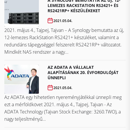
A SYNOLOGY BEMUTATTA AZ ÚJ, 12-
LEMEZES RACKSTATION RS2421+ ÉS
RS2421RP+ KÉSZÜLÉKEKET
2021.05.04.
2021. május 4., Tajpej, Tajvan – A Synology bemutatta az új,
12-lemezes RackStation RS2421+ készüléket, valamint a
redundáns tápegységgel felszerelt RS2421RP+ változatot.
Mindkét NAS rendszer a nagy...
AZ ADATA A VÁLLALAT
ALAPÍTÁSÁNAK 20. ÉVFORDULÓJÁT
ÜNNEPLI
2021.05.04.
Az ADATA egy hihetetlen nyereményjátékkal ünnepli meg
ezt a mérföldkövet ​​​​​​​2021. május 4., Tajpej, Tajvan - Az
ADATA Technology (Tajvan Stock Exchange: 3260.TWO), a
nagy teljesítményű...