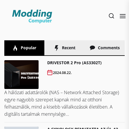
Skip
to
the
content
Popular
Recent
Comments
DRIVESTOR 2 Pro (AS3302T)
2024.08.22.
A hálózati adattárolók (NAS – Network Attached Storage)
egyre nagyobb szerepet kapnak mind az otthoni
felhasználók, mind a kisebb vállalkozások életében. A
digitális tartalmak mennyisége...