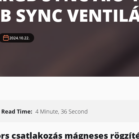
B SYNC VENTIL
2024.10.22.
Read Time:
4 Minute, 36 Second
rs csatlakozás mágneses rögzíté