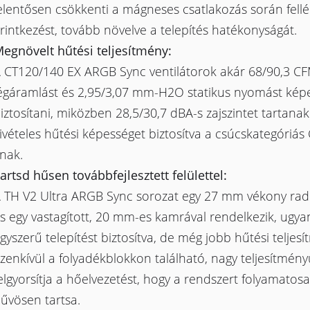
elentősen csökkenti a mágneses csatlakozás során fell
rintkezést, tovább növelve a telepítés hatékonyságát.
egnövelt hűtési teljesítmény:
 CT120/140 EX ARGB Sync ventilátorok akár 68/90,3 C
égáramlást és 2,95/3,07 mm-H2O statikus nyomást kép
iztosítani, miközben 28,5/30,7 dBA-s zajszintet tartanak
ivételes hűtési képességet biztosítva a csúcskategóriás
nak.
artsd hűsen továbbfejlesztett felülettel:
 TH V2 Ultra ARGB Sync sorozat egy 27 mm vékony radi
s egy vastagított, 20 mm-es kamrával rendelkezik, ugya
gyszerű telepítést biztosítva, de még jobb hűtési teljes
zenkívül a folyadékblokkon található, nagy teljesítmény
elgyorsítja a hőelvezetést, hogy a rendszert folyamatos
űvösen tartsa.