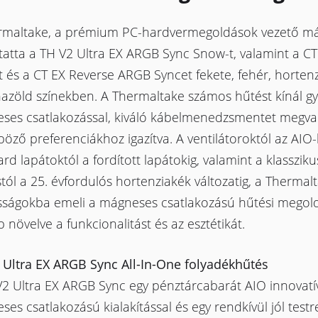
rmaltake, a prémium PC-hardvermegoldások vezető má
atta a TH V2 Ultra EX ARGB Sync Snow-t, valamint a C
 és a CT EX Reverse ARGB Syncet fekete, fehér, horten
azöld színekben. A Thermaltake számos hűtést kínál gy
ses csatlakozással, kiváló kábelmenedzsmentet megval
öző preferenciákhoz igazítva. A ventilátoroktól az AIO-k
rd lapátoktól a fordított lapátokig, valamint a klassziku
tól a 25. évfordulós hortenziakék változatig, a Thermalt
ságokba emeli a mágneses csatlakozású hűtési megold
 növelve a funkcionalitást és az esztétikát.
 Ultra EX ARGB Sync All-In-One folyadékhűtés
V2 Ultra EX ARGB Sync egy pénztárcabarát AIO innovatí
es csatlakozású kialakítással és egy rendkívül jól test