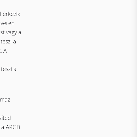
l érkezik
tveren
st vagy a
teszi a
. A
teszi a
lmaz
síted
tra ARGB