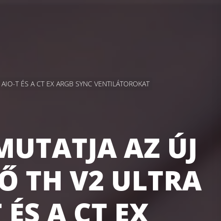
AIO-T ÉS A CT EX ARGB SYNC VENTILÁTOROKAT
MUTATJA AZ ÚJ
Ő TH V2 ULTRA
 ÉS A CT EX