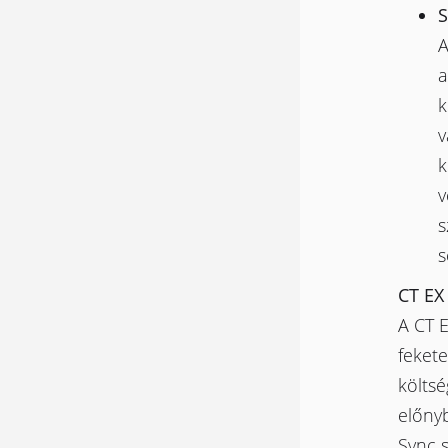
S
A
a
k
v
k
v
s
s
CT EX
A CT 
fekete
költs
előny
Sync s