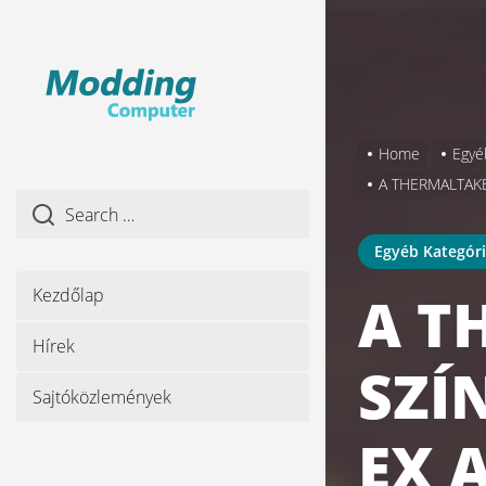
Skip
to
the
content
Home
Egyé
A THERMALTAKE
Egyéb Kategór
Kezdőlap
A T
Hírek
SZÍ
Sajtóközlemények
EX 