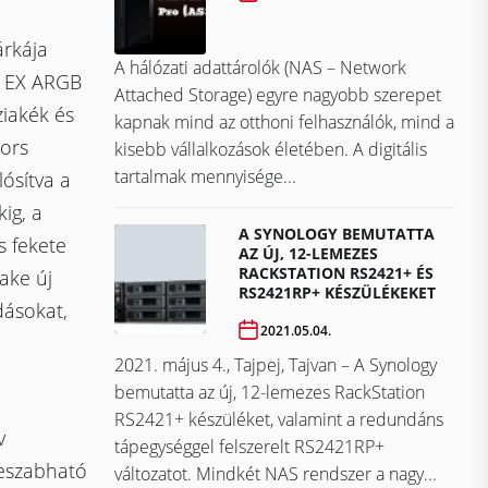
rkája
A hálózati adattárolók (NAS – Network
T EX ARGB
Attached Storage) egyre nagyobb szerepet
ziakék és
kapnak mind az otthoni felhasználók, mind a
ors
kisebb vállalkozások életében. A digitális
tartalmak mennyisége...
ósítva a
ig, a
A SYNOLOGY BEMUTATTA
s fekete
AZ ÚJ, 12-LEMEZES
RACKSTATION RS2421+ ÉS
ake új
RS2421RP+ KÉSZÜLÉKEKET
ásokat,
2021.05.04.
2021. május 4., Tajpej, Tajvan – A Synology
bemutatta az új, 12-lemezes RackStation
RS2421+ készüléket, valamint a redundáns
v
tápegységgel felszerelt RS2421RP+
reszabható
változatot. Mindkét NAS rendszer a nagy...