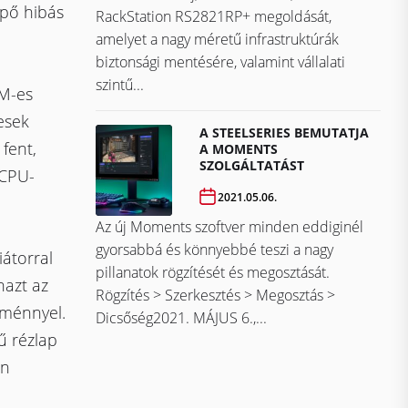
épő hibás
RackStation RS2821RP+ megoldását,
amelyet a nagy méretű infrastruktúrák
biztonsági mentésére, valamint vállalati
szintű...
FM-es
esek
A STEELSERIES BEMUTATJA
 fent,
A MOMENTS
SZOLGÁLTATÁST
 CPU-
2021.05.06.
Az új Moments szoftver minden eddiginél
gyorsabbá és könnyebbé teszi a nagy
átorral
pillanatok rögzítését és megosztását.
nazt az
Rögzítés > Szerkesztés > Megosztás >
ítménnyel.
Dicsőség2021. MÁJUS 6.,...
ű rézlap
an