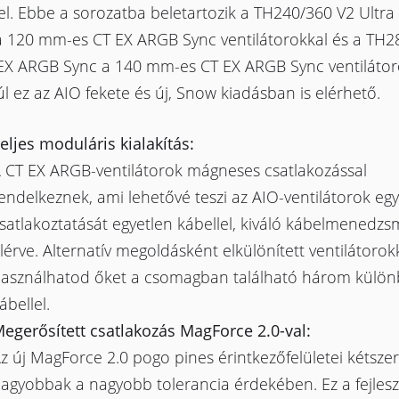
el. Ebbe a sorozatba beletartozik a TH240/360 V2 Ultr
a 120 mm-es CT EX ARGB Sync ventilátorokkal és a TH2
 EX ARGB Sync a 140 mm-es CT EX ARGB Sync ventilátor
l ez az AIO fekete és új, Snow kiadásban is elérhető.
eljes moduláris kialakítás:
 CT EX ARGB-ventilátorok mágneses csatlakozással
endelkeznek, ami lehetővé teszi az AIO-ventilátorok eg
satlakoztatását egyetlen kábellel, kiváló kábelmenedzs
lérve. Alternatív megoldásként elkülönített ventilátorok
asználhatod őket a csomagban található három külö
ábellel.
egerősített csatlakozás MagForce 2.0-val:
z új MagForce 2.0 pogo pines érintkezőfelületei kétszer
agyobbak a nagyobb tolerancia érdekében. Ez a fejlesz