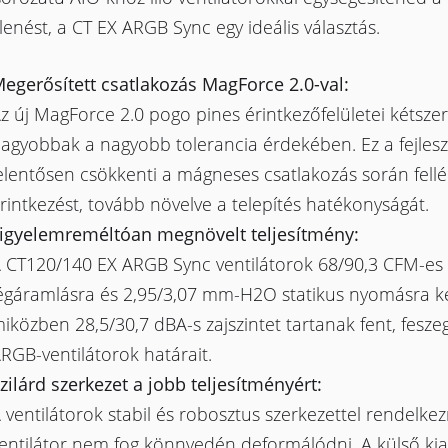
enést, a CT EX ARGB Sync egy ideális választás.
egerősített csatlakozás MagForce 2.0-val:
z új MagForce 2.0 pogo pines érintkezőfelületei kétszer
agyobbak a nagyobb tolerancia érdekében. Ez a fejlesz
elentősen csökkenti a mágneses csatlakozás során fell
rintkezést, tovább növelve a telepítés hatékonyságát.
igyelemreméltóan megnövelt teljesítmény:
 CT120/140 EX ARGB Sync ventilátorok 68/90,3 CFM-es
égáramlásra és 2,95/3,07 mm-H2O statikus nyomásra k
iközben 28,5/30,7 dBA-s zajszintet tartanak fent, fesze
RGB-ventilátorok határait.
zilárd szerkezet a jobb teljesítményért:
 ventilátorok stabil és robosztus szerkezettel rendelkez
entilátor nem fog könnyedén deformálódni. A külső kiala