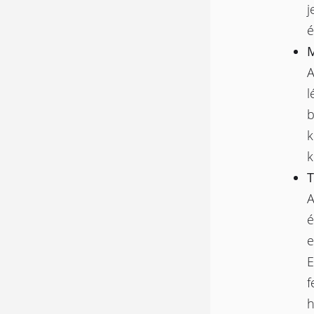
j
é
M
A
l
b
k
k
T
A
é
e
E
f
h