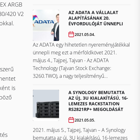
a EX ARGB
AZ ADATA A VÁLLALAT
80/420 V2
ALAPÍTÁSÁNAK 20.
okkal.
ÉVFORDULÓJÁT ÜNNEPLI
2021.05.04.
Az ADATA egy hihetetlen nyereményjátékkal
ünnepli meg ezt a mérföldkövet ​​​​​​​2021.
május 4., Tajpej, Tajvan - Az ADATA
Technology (Tajvan Stock Exchange:
yszerű
3260.TWO), a nagy teljesítményű...
mentet
ként is
A SYNOLOGY BEMUTATTA
nböző
AZ ÚJ, 3U KIALAKÍTÁSÚ, 16-
LEMEZES RACKSTATION
RS2821RP+ MEGOLDÁSÁT
2021.05.05.
2021. május 5., Tajpej, Tajvan – A Synology
tés
bemutatta az új, 3U kialakítású, 16-lemezes