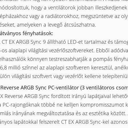
ódosítottuk, hogy a ventilátorok jobban illeszkedjenek
épházakhoz vagy a radiátorokhoz, megszüntetve az ol
éseket, amelyeken a levegő átcsúszhatna.
átványos fényhatások:
 CT EX ARGB Sync 9 állítható LED-et tartalmaz és támog
-os alaplapi világítási vezérlőszoftvereket. Ebből adódva
elhasználók könnyen testreszabhatják a pompás fényh
6,8 millió színnel az alaplapi szoftveren keresztül, anélk
ülön világítási szoftvert vagy vezérlőt kellene telepíteniü
 Reverse ARGB Sync PC-ventilátor (3 ventilátoros cso
X Reverse ARGB Sync fordított irányú lapátjaival lehetőv
a PC-rajongóknak többé ne kelljen kompromisszumot k
mlás irányának megváltoztatása és az esztétika között.
ányos lapátokkal felszerelt CT EX ARGB Sync-kel azonos