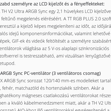
zabd személyre az LCD kijelzőt és a fényeffekteket:
 TH V2 Ultra ARGB Sync egy 2,1 hüvelykes LCD kijelzőve
 feltűnő megjelenés eléréséért. A TT RGB PLUS 2.0 szof
eresztül a kijelző képes megjeleníteni az időt, az időjárá
alós idejű komponensinformációkat, valamint lehetővé 
épek, GIF-ek és videók feltöltését a személyre szabásért
entilátorok világítása az 5 V-os alaplapi szinkronizációs
zoftverrel is testreszabható, ami vizuálisan lenyűgözővé 
etupod.
 ARGB Sync PC-ventilátor (3 ventilátoros csomag)
EX ARGB Sync sorozat 120/140 mm-es modelleket tarta
, fehér, matchazöld és hortenziakék színben. Akár a
éghatékony mágneses csatlakozású ventilátorokat része
ben a kiváló kábelmenedzsment miatt, akár a TH V2 Ul
orozatú AIO-khoz illő ventilátorokkal egységesítenéd a