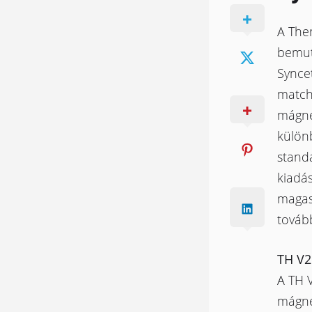
A The
bemut
Syncet
match
mágne
különb
standa
kiadás
magas
tovább
TH V2
A TH 
mágnes