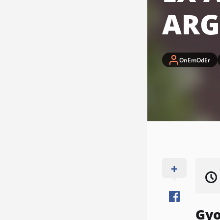
ARG
OnEmOdEr
Gyo