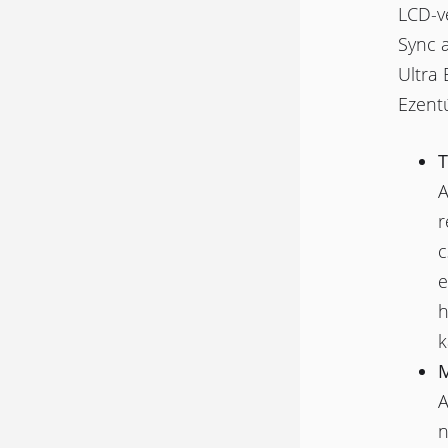
LCD-v
Sync 
Ultra
Ezentú
T
A
r
c
e
h
k
M
A
n