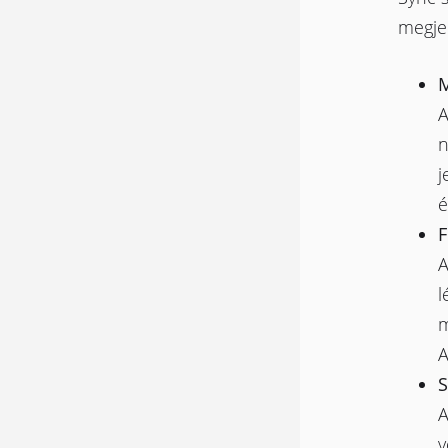
megjel
M
A
n
j
é
F
A
l
m
A
S
A
v