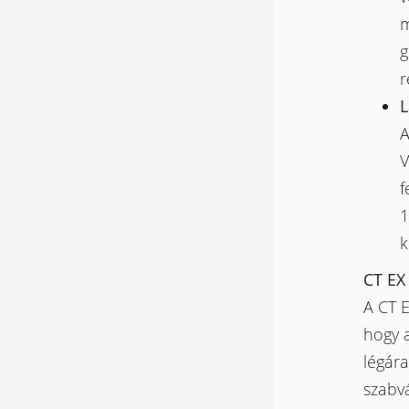
m
g
r
L
A
V
f
1
k
CT EX
A CT E
hogy 
légára
szabv