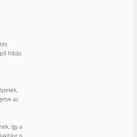
tés
épő hibás
épesek,
getve az
nek, így a
kítást is