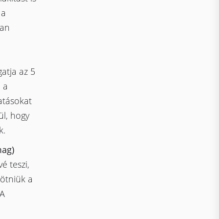
 a
yan
atja az 5
 a
atásokat
ül, hogy
k.
mag)
é teszi,
ötniük a
 A