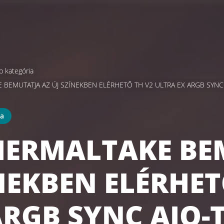
b kategória
 BEMUTATJA AZ ÚJ SZÍNEKBEN ELÉRHETŐ TH V2 ULTRA EX ARGB SYNC 
ia
HERMALTAKE BE
NEKBEN ELÉRHET
ARGB SYNC AIO-T