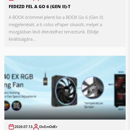
FEDEZD FEL A GO 6 (GEN II)-T
A BOOX örömmel jelenti be a BOOX Go 6 (Gen II)
megjelenését, a 6 colos ePaper olvasót, melyet a
mozgásban lévő életvitelhez terveztünk. Elődje
kiválóságára...
2026.07.13.
OnEmOdEr