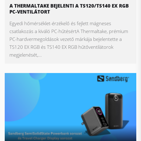
A THERMALTAKE BEJELENTI A TS120/TS140 EX RGB
PC-VENTILÁTORT
Egyedi hőmérséklet-érzékelő és fejlett mágneses
csatlakozás a kiváló PC-hűtésértA Thermaltake, prémium
PC-hardvermegoldások vezető márkája bejelentette a
TS120 EX RGB és TS140 EX RGB hűtőventilátorok
megjelenését,...