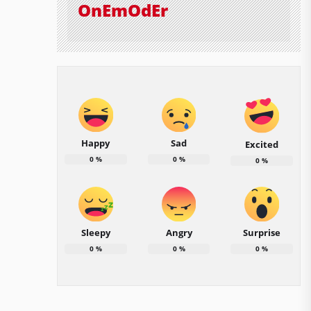
OnEmOdEr
Happy
Sad
Excited
0
%
0
%
0
%
Sleepy
Angry
Surprise
0
%
0
%
0
%