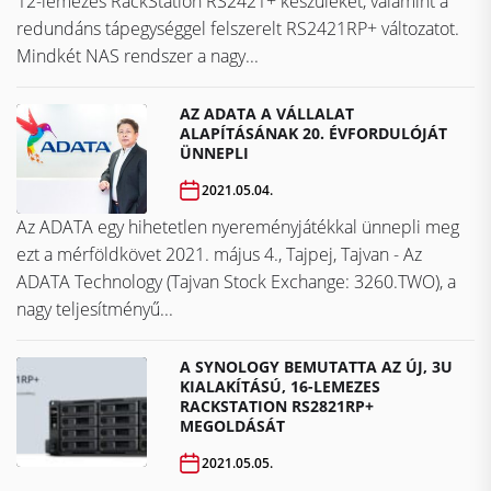
12-lemezes RackStation RS2421+ készüléket, valamint a
redundáns tápegységgel felszerelt RS2421RP+ változatot.
Mindkét NAS rendszer a nagy...
AZ ADATA A VÁLLALAT
ALAPÍTÁSÁNAK 20. ÉVFORDULÓJÁT
ÜNNEPLI
2021.05.04.
Az ADATA egy hihetetlen nyereményjátékkal ünnepli meg
ezt a mérföldkövet ​​​​​​​2021. május 4., Tajpej, Tajvan - Az
ADATA Technology (Tajvan Stock Exchange: 3260.TWO), a
nagy teljesítményű...
A SYNOLOGY BEMUTATTA AZ ÚJ, 3U
KIALAKÍTÁSÚ, 16-LEMEZES
RACKSTATION RS2821RP+
MEGOLDÁSÁT
2021.05.05.