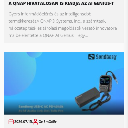
A QNAP HIVATALOSAN IS KIADJA AZ AI GENIUS-T
Gyors információelérés és az intelligensebb
termékkeresésA QNAP® Systems, Inc., a számítási-,
hálózatépítési- és tárolási megoldások vezető innovátora
ma bejelentette a QNAP AI Genius – egy...
2026.07.15.
OnEmOdEr