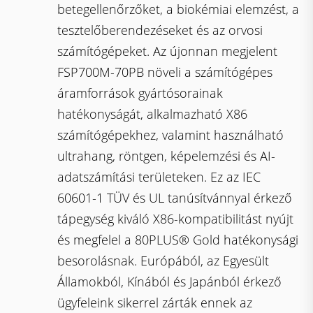
betegellenőrzőket, a biokémiai elemzést, a
tesztelőberendezéseket és az orvosi
számítógépeket. Az újonnan megjelent
FSP700M-70PB növeli a számítógépes
áramforrások gyártósorainak
hatékonyságát, alkalmazható X86
számítógépekhez, valamint használható
ultrahang, röntgen, képelemzési és AI-
adatszámítási területeken. Ez az IEC
60601-1 TÜV és UL tanúsítvánnyal érkező
tápegység kiváló X86-kompatibilitást nyújt
és megfelel a 80PLUS® Gold hatékonysági
besorolásnak. Európából, az Egyesült
Államokból, Kínából és Japánból érkező
ügyfeleink sikerrel zárták ennek az