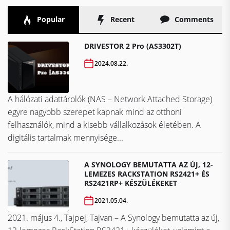
Popular
Recent
Comments
DRIVESTOR 2 Pro (AS3302T)
2024.08.22.
A hálózati adattárolók (NAS – Network Attached Storage)
egyre nagyobb szerepet kapnak mind az otthoni
felhasználók, mind a kisebb vállalkozások életében. A
digitális tartalmak mennyisége...
A SYNOLOGY BEMUTATTA AZ ÚJ, 12-
LEMEZES RACKSTATION RS2421+ ÉS
RS2421RP+ KÉSZÜLÉKEKET
2021.05.04.
2021. május 4., Tajpej, Tajvan – A Synology bemutatta az új,