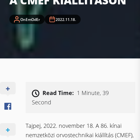
A CMEF KIÁLLÍTÁSON
OnEmOdEr
2022.11.18.
Read Time:
1 Minute, 39
Second
Tajpej, 2022. november 18. A 86. kínai
nemzetközi orvostechnikai kiállítás (CMEF),