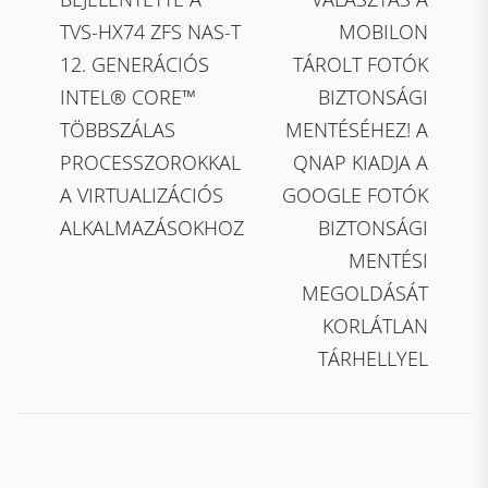
navigáció
TVS-HX74 ZFS NAS-T
MOBILON
12. GENERÁCIÓS
TÁROLT FOTÓK
INTEL® CORE™
BIZTONSÁGI
TÖBBSZÁLAS
MENTÉSÉHEZ! A
PROCESSZOROKKAL
QNAP KIADJA A
A VIRTUALIZÁCIÓS
GOOGLE FOTÓK
ALKALMAZÁSOKHOZ
BIZTONSÁGI
MENTÉSI
MEGOLDÁSÁT
KORLÁTLAN
TÁRHELLYEL