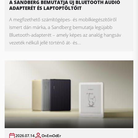
A SANDBERG BEMUTATJA ÚJ BLUETOOTH AUDIÓ
ADAPTERÉT ÉS LAPTOPTÖLTŐIT
A megfizethető számítógépes- és mobilkiegészítőiről
ismert dán márka, a Sandberg bemutatja legújabb
Bluetooth-adapterét – amely képes az analóg hangsáv
vezeték nélküli jellé történő át- és...
2026.07.14.
OnEmOdEr