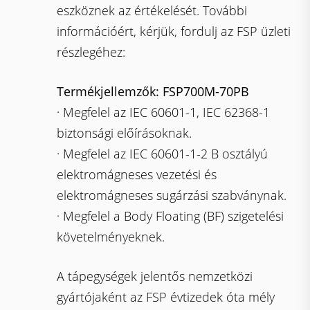
eszköznek az értékelését. További
információért, kérjük, fordulj az FSP üzleti
részlegéhez:
Termékjellemzők: FSP700M-70PB
· Megfelel az IEC 60601-1, IEC 62368-1
biztonsági előírásoknak.
· Megfelel az IEC 60601-1-2 B osztályú
elektromágneses vezetési és
elektromágneses sugárzási szabványnak.
· Megfelel a Body Floating (BF) szigetelési
követelményeknek.
A tápegységek jelentős nemzetközi
gyártójaként az FSP évtizedek óta mély