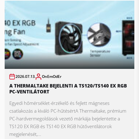
2026.07.13.
OnEmOdEr
A THERMALTAKE BEJELENTI A TS120/TS140 EX RGB
PC-VENTILÁTORT
Egyedi hőmérséklet-érzékelő és fejlett mágneses
csatlakozás a kiváló PC-hűtésértA Thermaltake, prémium
PC-hardvermegoldások vezető márkája bejelentette a
TS120 EX RGB és TS140 EX RGB hűtőventilátorok
megjelenését,...