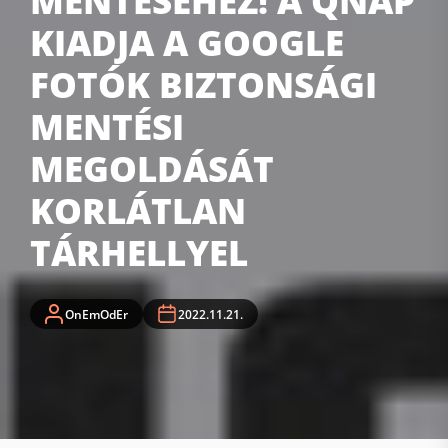
MENTÉSÉHEZ! A QNAP
KIADJA A GOOGLE
FOTÓK BIZTONSÁGI
MENTÉSI
MEGOLDÁSÁT
KORLÁTLAN
TÁRHELLYEL
OnEmOdEr
2022.11.21.