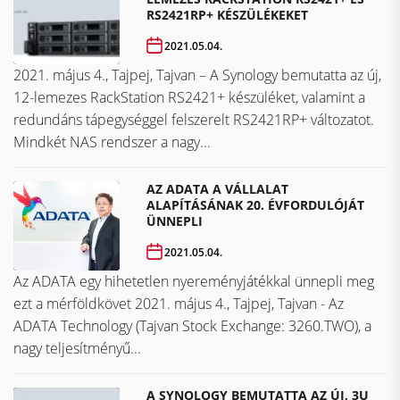
RS2421RP+ KÉSZÜLÉKEKET
2021.05.04.
2021. május 4., Tajpej, Tajvan – A Synology bemutatta az új,
12-lemezes RackStation RS2421+ készüléket, valamint a
redundáns tápegységgel felszerelt RS2421RP+ változatot.
Mindkét NAS rendszer a nagy...
AZ ADATA A VÁLLALAT
ALAPÍTÁSÁNAK 20. ÉVFORDULÓJÁT
ÜNNEPLI
2021.05.04.
Az ADATA egy hihetetlen nyereményjátékkal ünnepli meg
ezt a mérföldkövet ​​​​​​​2021. május 4., Tajpej, Tajvan - Az
ADATA Technology (Tajvan Stock Exchange: 3260.TWO), a
nagy teljesítményű...
A SYNOLOGY BEMUTATTA AZ ÚJ, 3U