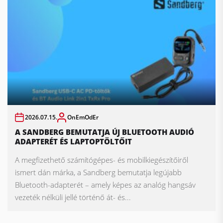
2026.07.15.
OnEmOdEr
A SANDBERG BEMUTATJA ÚJ BLUETOOTH AUDIÓ
ADAPTERÉT ÉS LAPTOPTÖLTŐIT
A megfizethető számítógépes- és mobilkiegészítőiről
ismert dán márka, a Sandberg bemutatja legújabb
Bluetooth-adapterét – amely képes az analóg hangsáv
vezeték nélküli jellé történő át- és...