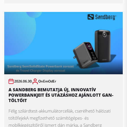
2026.06.30.
OnEmOdEr
A SANDBERG BEMUTATJA ÚJ, INNOVATÍV
POWERBANKJEIT ÉS UTAZÁSHOZ AJÁNLOTT GAN-
TÖLTŐIT
Félig szilárdtest-akkumulátorcellák, cserélhető hálózati
töltőfejekA megfizethető számítógépes- és
mobilkiegészítőiről ismert dán márka, a Sandberg