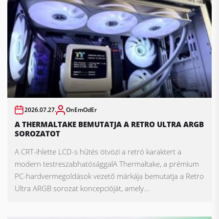
2026.07.27.
OnEmOdEr
A THERMALTAKE BEMUTATJA A RETRO ULTRA ARGB
SOROZATOT
A CRT-ihlette LCD-s hűtés ötvözi a retró karaktert a
modern testreszabhatósággalA Thermaltake, a prémium
PC-hardvermegoldások vezető márkája bemutatja a Retro
Ultra ARGB sorozat koncepcióját, amely...