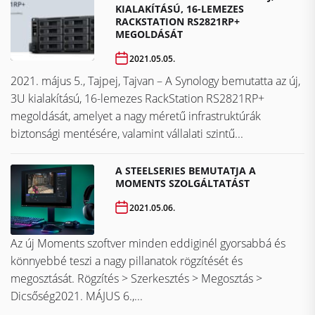
KIALAKÍTÁSÚ, 16-LEMEZES
RACKSTATION RS2821RP+
MEGOLDÁSÁT
2021.05.05.
2021. május 5., Tajpej, Tajvan – A Synology bemutatta az új,
3U kialakítású, 16-lemezes RackStation RS2821RP+
megoldását, amelyet a nagy méretű infrastruktúrák
biztonsági mentésére, valamint vállalati szintű...
A STEELSERIES BEMUTATJA A
MOMENTS SZOLGÁLTATÁST
2021.05.06.
Az új Moments szoftver minden eddiginél gyorsabbá és
könnyebbé teszi a nagy pillanatok rögzítését és
megosztását. Rögzítés > Szerkesztés > Megosztás >
Dicsőség2021. MÁJUS 6.,...