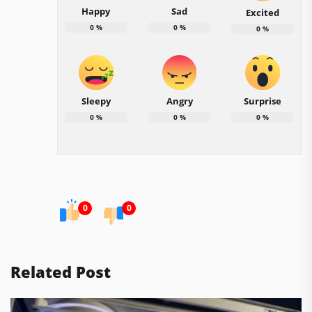
Happy
Sad
Excited
0
%
0
%
0
%
Sleepy
Angry
Surprise
0
%
0
%
0
%
0
0
Related Post