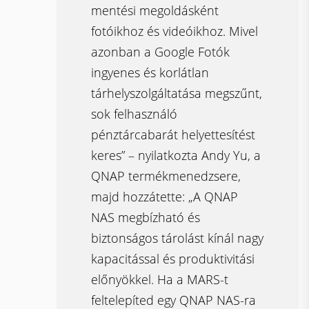
mentési megoldásként
fotóikhoz és videóikhoz. Mivel
azonban a Google Fotók
ingyenes és korlátlan
tárhelyszolgáltatása megszűnt,
sok felhasználó
pénztárcabarát helyettesítést
keres” – nyilatkozta Andy Yu, a
QNAP termékmenedzsere,
majd hozzátette: „A QNAP
NAS megbízható és
biztonságos tárolást kínál nagy
kapacitással és produktivitási
előnyökkel. Ha a MARS-t
feltelepíted egy QNAP NAS-ra