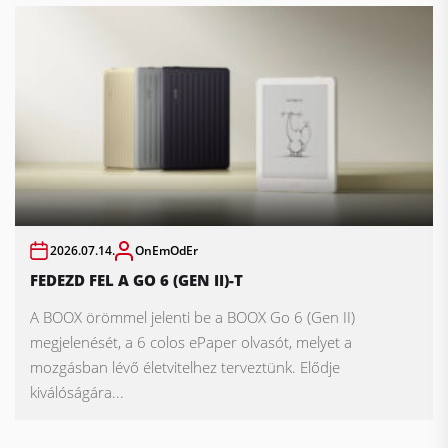
2026.07.14.
OnEmOdEr
FEDEZD FEL A GO 6 (GEN II)-T
A BOOX örömmel jelenti be a BOOX Go 6 (Gen II)
megjelenését, a 6 colos ePaper olvasót, melyet a
mozgásban lévő életvitelhez terveztünk. Elődje
kiválóságára...