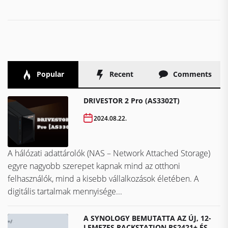
Popular
Recent
Comments
DRIVESTOR 2 Pro (AS3302T)
2024.08.22.
A hálózati adattárolók (NAS – Network Attached Storage)
egyre nagyobb szerepet kapnak mind az otthoni
felhasználók, mind a kisebb vállalkozások életében. A
digitális tartalmak mennyisége...
A SYNOLOGY BEMUTATTA AZ ÚJ, 12-
LEMEZES RACKSTATION RS2421+ ÉS