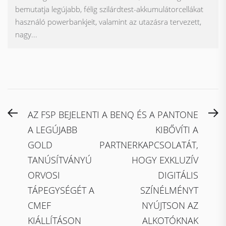
bemutatja legújabb, félig szilárdtest-akkumulátorcellákat
használó powerbankjeit, valamint az utazásra tervezett,
nagy...
Bejegyzés
Previous
N
AZ FSP BEJELENTI
A BENQ ÉS A PANTONE
navigáció
post:
po
A LEGÚJABB
KIBŐVÍTI A
GOLD
PARTNERKAPCSOLATÁT,
TANÚSÍTVÁNYÚ
HOGY EXKLUZÍV
ORVOSI
DIGITÁLIS
TÁPEGYSÉGÉT A
SZÍNÉLMÉNYT
CMEF
NYÚJTSON AZ
KIÁLLÍTÁSON
ALKOTÓKNAK