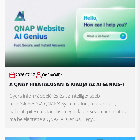
2026.07.17.
OnEmOdEr
A QNAP HIVATALOSAN IS KIADJA AZ AI GENIUS-T
Gyors információelérés és az intelligensebb
termékkeresésA QNAP® Systems, Inc., a számítási-,
hálózatépítési- és tárolási megoldások vezető innovátora
ma bejelentette a QNAP AI Genius – egy...