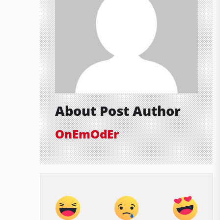
About Post Author
OnEmOdEr