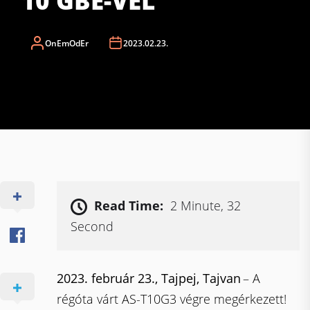
10 GBE-VEL
OnEmOdEr
2023.02.23.
Read Time:
2 Minute, 32
Second
2023. február 23., Tajpej, Tajvan
– A
régóta várt AS-T10G3 végre megérkezett!