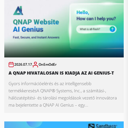
2026.07.17.
OnEmOdEr
A QNAP HIVATALOSAN IS KIADJA AZ AI GENIUS-T
Gyors információelérés és az intelligensebb
termékkeresésA QNAP® Systems, Inc., a számítási-,
hálózatépítési- és tárolási megoldások vezető innovátora
ma bejelentette a QNAP AI Genius – egy...