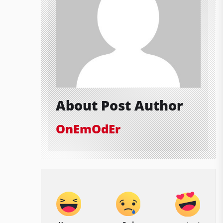
About Post Author
OnEmOdEr