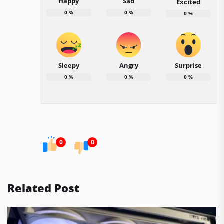
Happy
Sad
Excited
0
%
0
%
0
%
Sleepy
Angry
Surprise
0
%
0
%
0
%
0
0
Related Post