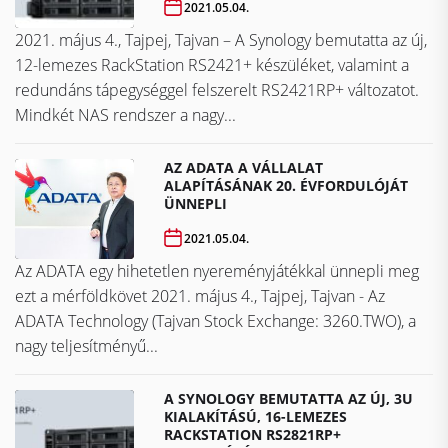
2021.05.04.
2021. május 4., Tajpej, Tajvan – A Synology bemutatta az új,
12-lemezes RackStation RS2421+ készüléket, valamint a
redundáns tápegységgel felszerelt RS2421RP+ változatot.
Mindkét NAS rendszer a nagy...
AZ ADATA A VÁLLALAT
ALAPÍTÁSÁNAK 20. ÉVFORDULÓJÁT
ÜNNEPLI
2021.05.04.
Az ADATA egy hihetetlen nyereményjátékkal ünnepli meg
ezt a mérföldkövet ​​​​​​​2021. május 4., Tajpej, Tajvan - Az
ADATA Technology (Tajvan Stock Exchange: 3260.TWO), a
nagy teljesítményű...
A SYNOLOGY BEMUTATTA AZ ÚJ, 3U
KIALAKÍTÁSÚ, 16-LEMEZES
RACKSTATION RS2821RP+