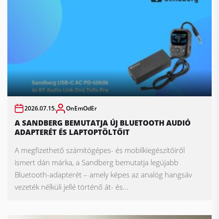
2026.07.15.
OnEmOdEr
A SANDBERG BEMUTATJA ÚJ BLUETOOTH AUDIÓ
ADAPTERÉT ÉS LAPTOPTÖLTŐIT
A megfizethető számítógépes- és mobilkiegészítőiről
ismert dán márka, a Sandberg bemutatja legújabb
Bluetooth-adapterét – amely képes az analóg hangsáv
vezeték nélküli jellé történő át- és...