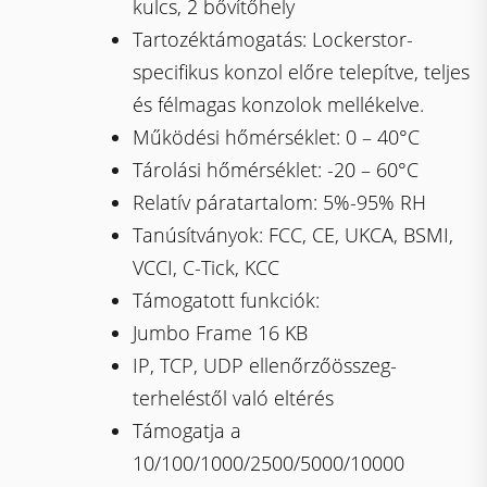
kulcs, 2 bővítőhely
Tartozéktámogatás: Lockerstor-
specifikus konzol előre telepítve, teljes
és félmagas konzolok mellékelve.
Működési hőmérséklet: 0 – 40°C
Tárolási hőmérséklet: -20 – 60°C
Relatív páratartalom: 5%-95% RH
Tanúsítványok: FCC, CE, UKCA, BSMI,
VCCI, C-Tick, KCC
Támogatott funkciók:
Jumbo Frame 16 KB
IP, TCP, UDP ellenőrzőösszeg-
terheléstől való eltérés
Támogatja a
10/100/1000/2500/5000/10000