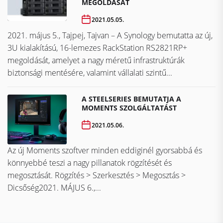
MEGOLDÁSÁT
2021.05.05.
2021. május 5., Tajpej, Tajvan – A Synology bemutatta az új,
3U kialakítású, 16-lemezes RackStation RS2821RP+
megoldását, amelyet a nagy méretű infrastruktúrák
biztonsági mentésére, valamint vállalati szintű...
A STEELSERIES BEMUTATJA A
MOMENTS SZOLGÁLTATÁST
2021.05.06.
Az új Moments szoftver minden eddiginél gyorsabbá és
könnyebbé teszi a nagy pillanatok rögzítését és
megosztását. Rögzítés > Szerkesztés > Megosztás >
Dicsőség2021. MÁJUS 6.,...