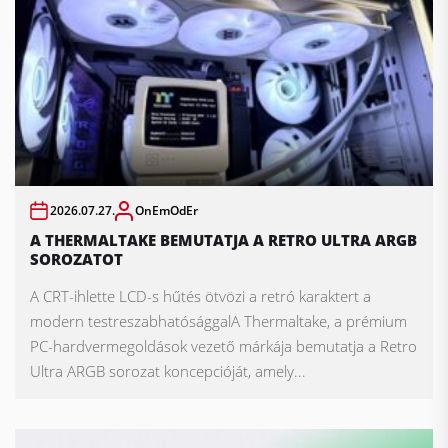
2026.07.27.
OnEmOdEr
A THERMALTAKE BEMUTATJA A RETRO ULTRA ARGB
SOROZATOT
A CRT-ihlette LCD-s hűtés ötvözi a retró karaktert a
modern testreszabhatósággalA Thermaltake, a prémium
PC-hardvermegoldások vezető márkája bemutatja a Retro
Ultra ARGB sorozat koncepcióját, amely...