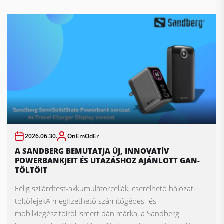
2026.06.30.
OnEmOdEr
A SANDBERG BEMUTATJA ÚJ, INNOVATÍV
POWERBANKJEIT ÉS UTAZÁSHOZ AJÁNLOTT GAN-
TÖLTŐIT
Félig szilárdtest-akkumulátorcellák, cserélhető hálózati
töltőfejekA megfizethető számítógépes- és
mobilkiegészítőiről ismert dán márka, a Sandberg