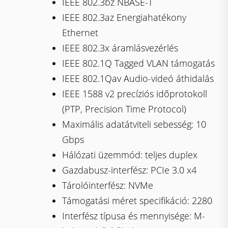
IEEE 802.3bz NBASE-T
IEEE 802.3az Energiahatékony
Ethernet
IEEE 802.3x áramlásvezérlés
IEEE 802.1Q Tagged VLAN támogatás
IEEE 802.1Qav Audio-videó áthidalás
IEEE 1588 v2 precíziós időprotokoll
(PTP, Precision Time Protocol)
Maximális adatátviteli sebesség: 10
Gbps
Hálózati üzemmód: teljes duplex
Gazdabusz-interfész: PCIe 3.0 x4
Tárolóinterfész: NVMe
Támogatási méret specifikáció: 2280
Interfész típusa és mennyisége: M-