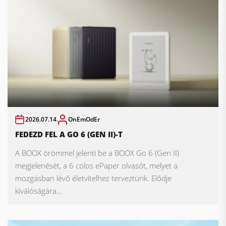
2026.07.14.
OnEmOdEr
FEDEZD FEL A GO 6 (GEN II)-T
A BOOX örömmel jelenti be a BOOX Go 6 (Gen II)
megjelenését, a 6 colos ePaper olvasót, melyet a
mozgásban lévő életvitelhez terveztünk. Elődje
kiválóságára...