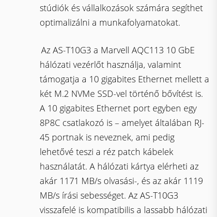
stúdiók és vállalkozások számára segíthet
optimalizálni a munkafolyamatokat.
Az AS-T10G3 a Marvell AQC113 10 GbE
hálózati vezérlőt használja, valamint
támogatja a 10 gigabites Ethernet mellett a
két M.2 NVMe SSD-vel történő bővítést is.
A 10 gigabites Ethernet port egyben egy
8P8C csatlakozó is – amelyet általában RJ-
45 portnak is neveznek, ami pedig
lehetővé teszi a réz patch kábelek
használatát. A hálózati kártya elérheti az
akár 1171 MB/s olvasási-, és az akár 1119
MB/s írási sebességet. Az AS-T10G3
visszafelé is kompatibilis a lassabb hálózati