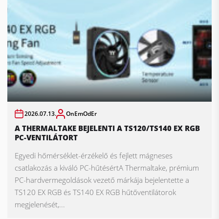
2026.07.13.
OnEmOdEr
A THERMALTAKE BEJELENTI A TS120/TS140 EX RGB
PC-VENTILÁTORT
Egyedi hőmérséklet-érzékelő és fejlett mágneses
csatlakozás a kiváló PC-hűtésértA Thermaltake, prémium
PC-hardvermegoldások vezető márkája bejelentette a
TS120 EX RGB és TS140 EX RGB hűtőventilátorok
megjelenését,...