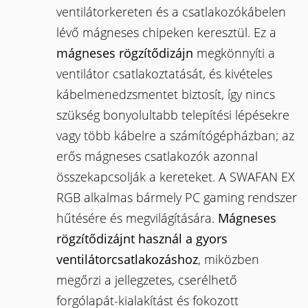
ventilátorkereten és a csatlakozókábelen
lévő mágneses chipeken keresztül. Ez a
mágneses rögzítődizájn
megkönnyíti a
ventilátor csatlakoztatását, és kivételes
kábelmenedzsmentet biztosít, így nincs
szükség bonyolultabb telepítési lépésekre
vagy több kábelre a számítógépházban; az
erős mágneses csatlakozók azonnal
összekapcsolják a kereteket. A SWAFAN EX
RGB alkalmas bármely PC gaming rendszer
hűtésére és megvilágítására.
Mágneses
rögzítődizájnt használ a gyors
ventilátorcsatlakozáshoz
, miközben
megőrzi a jellegzetes, cserélhető
forgólapát-kialakítást és fokozott