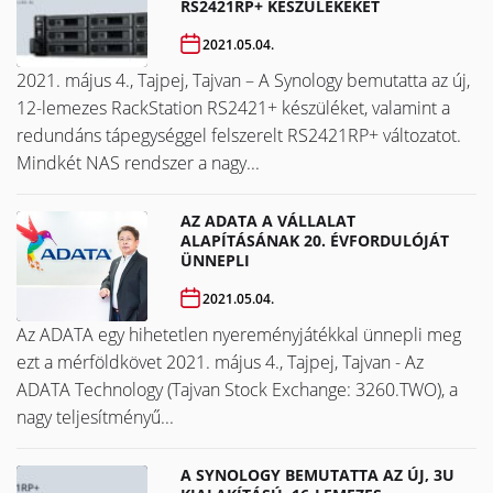
RS2421RP+ KÉSZÜLÉKEKET
2021.05.04.
2021. május 4., Tajpej, Tajvan – A Synology bemutatta az új,
12-lemezes RackStation RS2421+ készüléket, valamint a
redundáns tápegységgel felszerelt RS2421RP+ változatot.
Mindkét NAS rendszer a nagy...
AZ ADATA A VÁLLALAT
ALAPÍTÁSÁNAK 20. ÉVFORDULÓJÁT
ÜNNEPLI
2021.05.04.
Az ADATA egy hihetetlen nyereményjátékkal ünnepli meg
ezt a mérföldkövet ​​​​​​​2021. május 4., Tajpej, Tajvan - Az
ADATA Technology (Tajvan Stock Exchange: 3260.TWO), a
nagy teljesítményű...
A SYNOLOGY BEMUTATTA AZ ÚJ, 3U