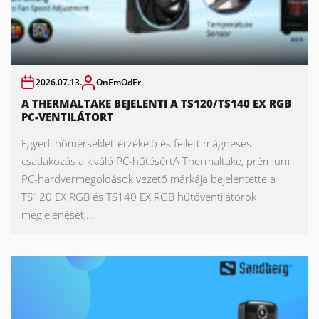
2026.07.13.
OnEmOdEr
A THERMALTAKE BEJELENTI A TS120/TS140 EX RGB
PC-VENTILÁTORT
Egyedi hőmérséklet-érzékelő és fejlett mágneses
csatlakozás a kiváló PC-hűtésértA Thermaltake, prémium
PC-hardvermegoldások vezető márkája bejelentette a
TS120 EX RGB és TS140 EX RGB hűtőventilátorok
megjelenését,...