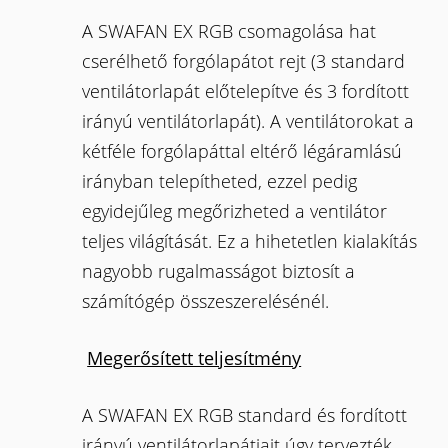
A SWAFAN EX RGB csomagolása hat
cserélhető forgólapátot rejt (3 standard
ventilátorlapát előtelepítve és 3 fordított
irányú ventilátorlapát). A ventilátorokat a
kétféle forgólapáttal eltérő légáramlású
irányban telepítheted, ezzel pedig
egyidejűleg megőrizheted a ventilátor
teljes világítását. Ez a hihetetlen kialakítás
nagyobb rugalmasságot biztosít a
számítógép összeszerelésénél.
Megerősített teljesítmény
A SWAFAN EX RGB standard és fordított
irányú ventilátorlapátjait úgy tervezték,