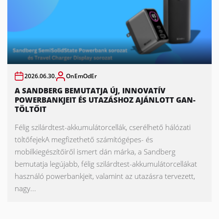
2026.06.30.
OnEmOdEr
A SANDBERG BEMUTATJA ÚJ, INNOVATÍV
POWERBANKJEIT ÉS UTAZÁSHOZ AJÁNLOTT GAN-
TÖLTŐIT
Félig szilárdtest-akkumulátorcellák, cserélhető hálózati
töltőfejekA megfizethető számítógépes- és
mobilkiegészítőiről ismert dán márka, a Sandberg
bemutatja legújabb, félig szilárdtest-akkumulátorcellákat
használó powerbankjeit, valamint az utazásra tervezett,
nagy...