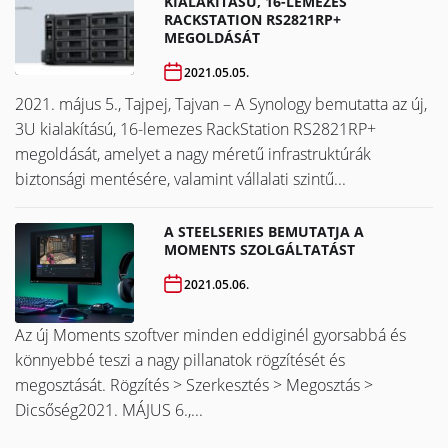
KIALAKÍTÁSÚ, 16-LEMEZES
RACKSTATION RS2821RP+
MEGOLDÁSÁT
2021.05.05.
2021. május 5., Tajpej, Tajvan – A Synology bemutatta az új,
3U kialakítású, 16-lemezes RackStation RS2821RP+
megoldását, amelyet a nagy méretű infrastruktúrák
biztonsági mentésére, valamint vállalati szintű...
A STEELSERIES BEMUTATJA A
MOMENTS SZOLGÁLTATÁST
2021.05.06.
Az új Moments szoftver minden eddiginél gyorsabbá és
könnyebbé teszi a nagy pillanatok rögzítését és
megosztását. Rögzítés > Szerkesztés > Megosztás >
Dicsőség2021. MÁJUS 6.,...