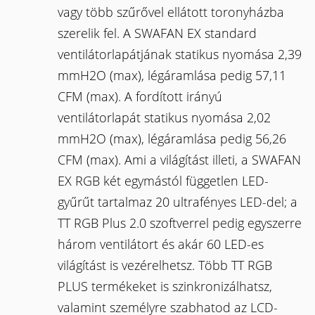
vagy több szűrővel ellátott toronyházba
szerelik fel. A SWAFAN EX standard
ventilátorlapátjának statikus nyomása 2,39
mmH2O (max), légáramlása pedig 57,11
CFM (max). A fordított irányú
ventilátorlapát statikus nyomása 2,02
mmH2O (max), légáramlása pedig 56,26
CFM (max). Ami a világítást illeti, a SWAFAN
EX RGB két egymástól független LED-
gyűrűt tartalmaz 20 ultrafényes LED-del; a
TT RGB Plus 2.0 szoftverrel pedig egyszerre
három ventilátort és akár 60 LED-es
világítást is vezérelhetsz. Több TT RGB
PLUS termékeket is szinkronizálhatsz,
valamint személyre szabhatod az LCD-