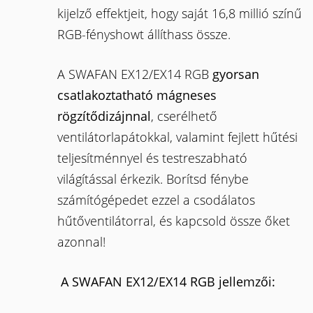
kijelző effektjeit, hogy saját 16,8 millió színű
RGB-fényshowt állíthass össze.
A SWAFAN EX12/EX14 RGB
gyorsan
csatlakoztatható mágneses
rögzítődizájnnal
, cserélhető
ventilátorlapátokkal, valamint fejlett hűtési
teljesítménnyel és testreszabható
világítással érkezik. Borítsd fénybe
számítógépedet ezzel a csodálatos
hűtőventilátorral, és kapcsold össze őket
azonnal!
A SWAFAN EX12/EX14 RGB jellemzői: