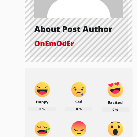
About Post Author
OnEmOdEr
Happy
Sad
Excited
0
%
0
%
0
%