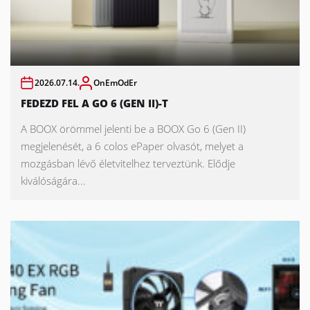
2026.07.14.
OnEmOdEr
FEDEZD FEL A GO 6 (GEN II)-T
A BOOX örömmel jelenti be a BOOX Go 6 (Gen II)
megjelenését, a 6 colos ePaper olvasót, melyet a
mozgásban lévő életvitelhez terveztünk. Elődje
kiválóságára...