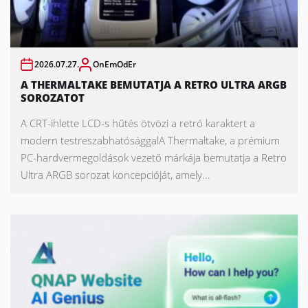
2026.07.27.
OnEmOdEr
A THERMALTAKE BEMUTATJA A RETRO ULTRA ARGB
SOROZATOT
A CRT-ihlette LCD-s hűtés ötvözi a retró karaktert a
modern testreszabhatósággalA Thermaltake, a prémium
PC-hardvermegoldások vezető márkája bemutatja a Retro
Ultra ARGB sorozat koncepcióját, amely...