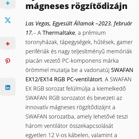
mágneses rögzítődizájn
Las Vegas, Egyesült Államok –2023. február
17.
– A
Thermaltake
, a prémium
toronyházak, tápegységek, hűtések, gamer
perifériák és nagy teljesítményű memóriák
piacán vezető PC-komponens márka
örömmel mutatja be a vadonatúj
SWAFAN
EX12/EX14 RGB PC-ventilátort
. A SWAFAN
EX RGB sorozat felülmúlja a kiemelkedő
SWAFAN RGB sorozatot és bevezeti az
innovatív mágneses rögzítődizájnt a
SWAFAN sorozatba, amely lehetővé teszi
három ventilátor összekapcsolását
egyetlen 12 V-os kábelen, valamint a