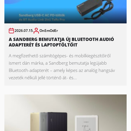
2026.07.15.
OnEmOdEr
A SANDBERG BEMUTATJA ÚJ BLUETOOTH AUDIÓ
ADAPTERÉT ÉS LAPTOPTÖLTŐIT
A megfizethető számítógépes- és mobilkiegészítőiről
ismert dán márka, a Sandberg bemutatja legújabb
Bluetooth-adapterét – amely képes az analóg hangsáv
vezeték nélküli jellé történő át- és...