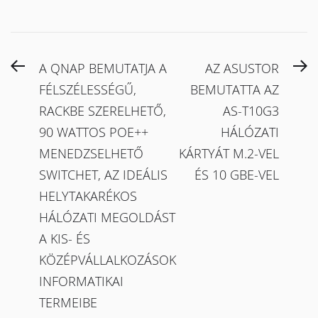
Bejegyzés
Previous
N
A QNAP BEMUTATJA A
AZ ASUSTOR
navigáció
post:
po
FÉLSZÉLESSÉGŰ,
BEMUTATTA AZ
RACKBE SZERELHETŐ,
AS-T10G3
90 WATTOS POE++
HÁLÓZATI
MENEDZSELHETŐ
KÁRTYÁT M.2-VEL
SWITCHET, AZ IDEÁLIS
ÉS 10 GBE-VEL
HELYTAKARÉKOS
HÁLÓZATI MEGOLDÁST
A KIS- ÉS
KÖZÉPVÁLLALKOZÁSOK
INFORMATIKAI
TERMEIBE