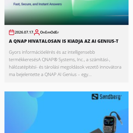
2026.07.17.
OnEmOdEr
A QNAP HIVATALOSAN IS KIADJA AZ AI GENIUS-T
Gyors információelérés és az intelligensebb
termékkeresésA QNAP® Systems, Inc., a számítási-,
hálózatépítési- és tárolási megoldások vezető innovátora
ma bejelentette a QNAP AI Genius – egy...