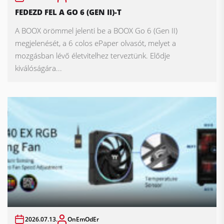
FEDEZD FEL A GO 6 (GEN II)-T
A BOOX örömmel jelenti be a BOOX Go 6 (Gen II)
megjelenését, a 6 colos ePaper olvasót, melyet a
mozgásban lévő életvitelhez terveztünk. Elődje
kiválóságára...
2026.07.13.
OnEmOdEr