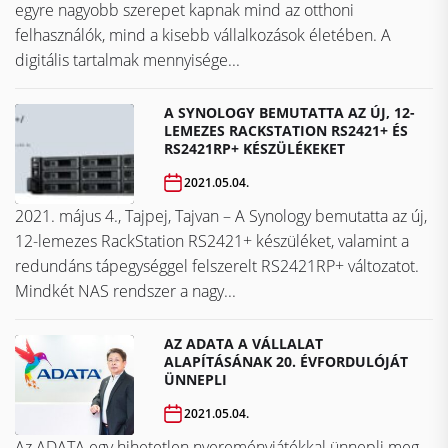
egyre nagyobb szerepet kapnak mind az otthoni
felhasználók, mind a kisebb vállalkozások életében. A
digitális tartalmak mennyisége...
A SYNOLOGY BEMUTATTA AZ ÚJ, 12-
LEMEZES RACKSTATION RS2421+ ÉS
RS2421RP+ KÉSZÜLÉKEKET
2021.05.04.
2021. május 4., Tajpej, Tajvan – A Synology bemutatta az új,
12-lemezes RackStation RS2421+ készüléket, valamint a
redundáns tápegységgel felszerelt RS2421RP+ változatot.
Mindkét NAS rendszer a nagy...
AZ ADATA A VÁLLALAT
ALAPÍTÁSÁNAK 20. ÉVFORDULÓJÁT
ÜNNEPLI
2021.05.04.
Az ADATA egy hihetetlen nyereményjátékkal ünnepli meg