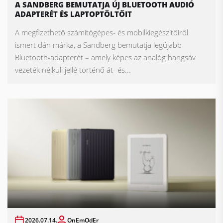
A SANDBERG BEMUTATJA ÚJ BLUETOOTH AUDIÓ
ADAPTERÉT ÉS LAPTOPTÖLTŐIT
A megfizethető számítógépes- és mobilkiegészítőiről
ismert dán márka, a Sandberg bemutatja legújabb
Bluetooth-adapterét – amely képes az analóg hangsáv
vezeték nélküli jellé történő át- és...
2026.07.14.
OnEmOdEr