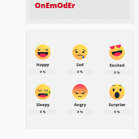
OnEmOdEr
Happy
Sad
Excited
0
%
0
%
0
%
Sleepy
Angry
Surprise
0
%
0
%
0
%