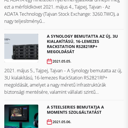
ezt a mérföldkövet ​​​​​​​2021. május 4., Tajpej, Tajvan - Az
ADATA Technology (Tajvan Stock Exchange: 3260.TWO), a
nagy teljesítményű...
A SYNOLOGY BEMUTATTA AZ ÚJ, 3U
KIALAKÍTÁSÚ, 16-LEMEZES
RACKSTATION RS2821RP+
MEGOLDÁSÁT
2021.05.05.
2021. május 5., Tajpej, Tajvan – A Synology bemutatta az új,
3U kialakítású, 16-lemezes RackStation RS2821RP+
megoldását, amelyet a nagy méretű infrastruktúrák
biztonsági mentésére, valamint vállalati szintű...
A STEELSERIES BEMUTATJA A
MOMENTS SZOLGÁLTATÁST
2021.05.06.