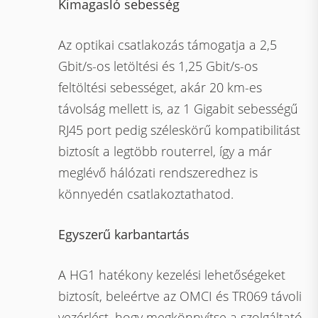
Kimagasló sebesség
Az optikai csatlakozás támogatja a 2,5
Gbit/s-os letöltési és 1,25 Gbit/s-os
feltöltési sebességet, akár 20 km-es
távolság mellett is, az 1 Gigabit sebességű
RJ45 port pedig széleskörű kompatibilitást
biztosít a legtöbb routerrel, így a már
meglévő hálózati rendszeredhez is
könnyedén csatlakoztathatod.
Egyszerű karbantartás
A HG1 hatékony kezelési lehetőségeket
biztosít, beleértve az OMCI és TR069 távoli
vezérlést, hogy megkönnyítse a szolgáltató