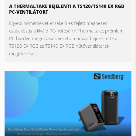
A THERMALTAKE BEJELENTI A TS120/TS140 EX RGB
PC-VENTILÁTORT
Egyedi hőmérséklet-érzékelő és fejlett mágneses
csatlakozás a kiváló PC-hűtésértA Thermaltake, prémium
PC-hardvermegoldások vezető márkája bejelentette a
TS120 EX RGB és TS140 EX RGB hűtőventilátorok
megjelenését,...