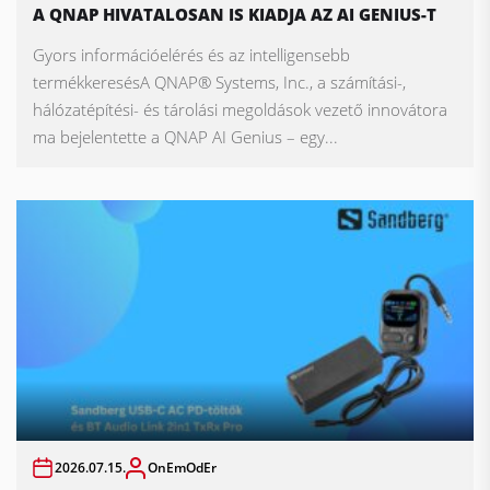
A QNAP HIVATALOSAN IS KIADJA AZ AI GENIUS-T
Gyors információelérés és az intelligensebb
termékkeresésA QNAP® Systems, Inc., a számítási-,
hálózatépítési- és tárolási megoldások vezető innovátora
ma bejelentette a QNAP AI Genius – egy...
2026.07.15.
OnEmOdEr