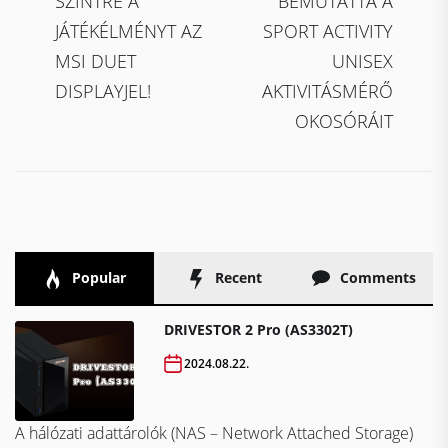
navigáció
SZINTRE A
BEMUTATTA A
JÁTÉKÉLMÉNYT AZ
SPORT ACTIVITY
MSI DUET
UNISEX
DISPLAYJEL!
AKTIVITÁSMÉRŐ
OKOSÓRÁIT
Popular
Recent
Comments
DRIVESTOR 2 Pro (AS3302T)
2024.08.22.
A hálózati adattárolók (NAS – Network Attached Storage)