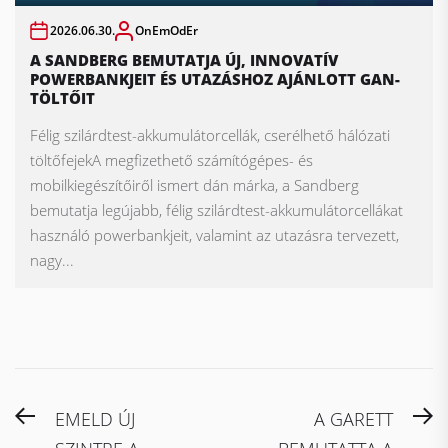
2026.06.30.
OnEmOdEr
A SANDBERG BEMUTATJA ÚJ, INNOVATÍV
POWERBANKJEIT ÉS UTAZÁSHOZ AJÁNLOTT GAN-
TÖLTŐIT
Félig szilárdtest-akkumulátorcellák, cserélhető hálózati
töltőfejekA megfizethető számítógépes- és
mobilkiegészítőiről ismert dán márka, a Sandberg
bemutatja legújabb, félig szilárdtest-akkumulátorcellákat
használó powerbankjeit, valamint az utazásra tervezett,
nagy...
Bejegyzés
Previous
N
EMELD ÚJ
A GARETT
post:
po