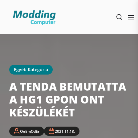
Skip
to
the
content
Egyéb Kategória
A TENDA BEMUTATTA
A HG1 GPON ONT
KÉSZÜLÉKÉT
OnEmOdEr
2021.11.18.