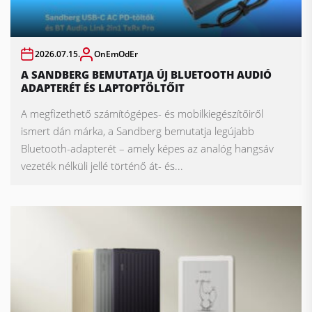
2026.07.15.
OnEmOdEr
A SANDBERG BEMUTATJA ÚJ BLUETOOTH AUDIÓ
ADAPTERÉT ÉS LAPTOPTÖLTŐIT
A megfizethető számítógépes- és mobilkiegészítőiről
ismert dán márka, a Sandberg bemutatja legújabb
Bluetooth-adapterét – amely képes az analóg hangsáv
vezeték nélküli jellé történő át- és...