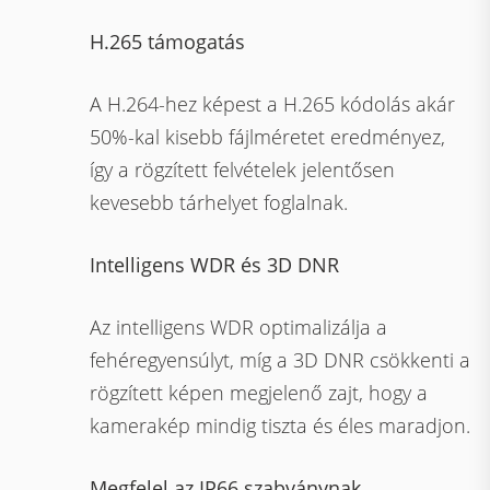
H.265 támogatás
A H.264-hez képest a H.265 kódolás akár
50%-kal kisebb fájlméretet eredményez,
így a rögzített felvételek jelentősen
kevesebb tárhelyet foglalnak.
Intelligens WDR és 3D DNR
Az intelligens WDR optimalizálja a
fehéregyensúlyt, míg a 3D DNR csökkenti a
rögzített képen megjelenő zajt, hogy a
kamerakép mindig tiszta és éles maradjon.
Megfelel az IP66 szabványnak