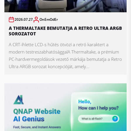
2026.07.27.
OnEmOdEr
A THERMALTAKE BEMUTATJA A RETRO ULTRA ARGB
SOROZATOT
A CRT-ihlette LCD-s hűtés ötvözi a retró karaktert a
modern testreszabhatósággalA Thermaltake, a prémium
PC-hardvermegoldások vezető márkája bemutatja a Retro
Ultra ARGB sorozat koncepcióját, amely...