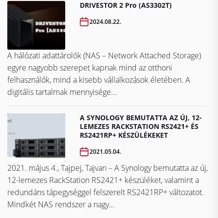
DRIVESTOR 2 Pro (AS3302T)
2024.08.22.
A hálózati adattárolók (NAS – Network Attached Storage)
egyre nagyobb szerepet kapnak mind az otthoni
felhasználók, mind a kisebb vállalkozások életében. A
digitális tartalmak mennyisége...
A SYNOLOGY BEMUTATTA AZ ÚJ, 12-
LEMEZES RACKSTATION RS2421+ ÉS
RS2421RP+ KÉSZÜLÉKEKET
2021.05.04.
2021. május 4., Tajpej, Tajvan – A Synology bemutatta az új,
12-lemezes RackStation RS2421+ készüléket, valamint a
redundáns tápegységgel felszerelt RS2421RP+ változatot.
Mindkét NAS rendszer a nagy...