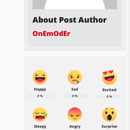
About Post Author
OnEmOdEr
Happy
Sad
Excited
0
%
0
%
0
%
Sleepy
Angry
Surprise