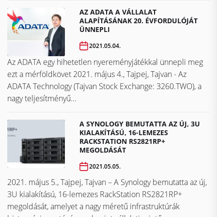
AZ ADATA A VÁLLALAT
ALAPÍTÁSÁNAK 20. ÉVFORDULÓJÁT
ÜNNEPLI
2021.05.04.
Az ADATA egy hihetetlen nyereményjátékkal ünnepli meg
ezt a mérföldkövet ​​​​​​​2021. május 4., Tajpej, Tajvan - Az
ADATA Technology (Tajvan Stock Exchange: 3260.TWO), a
nagy teljesítményű...
A SYNOLOGY BEMUTATTA AZ ÚJ, 3U
KIALAKÍTÁSÚ, 16-LEMEZES
RACKSTATION RS2821RP+
MEGOLDÁSÁT
2021.05.05.
2021. május 5., Tajpej, Tajvan – A Synology bemutatta az új,
3U kialakítású, 16-lemezes RackStation RS2821RP+
megoldását, amelyet a nagy méretű infrastruktúrák