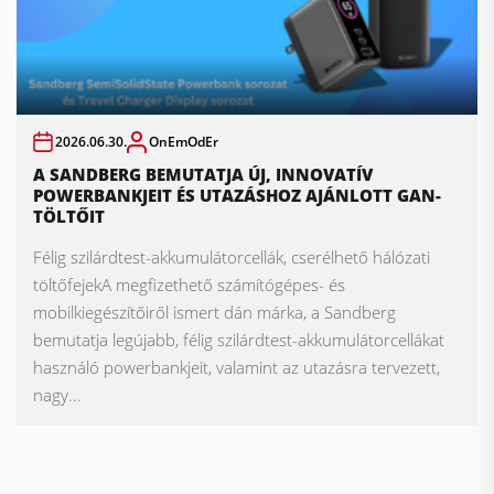
2026.06.30.
OnEmOdEr
A SANDBERG BEMUTATJA ÚJ, INNOVATÍV
POWERBANKJEIT ÉS UTAZÁSHOZ AJÁNLOTT GAN-
TÖLTŐIT
Félig szilárdtest-akkumulátorcellák, cserélhető hálózati
töltőfejekA megfizethető számítógépes- és
mobilkiegészítőiről ismert dán márka, a Sandberg
bemutatja legújabb, félig szilárdtest-akkumulátorcellákat
használó powerbankjeit, valamint az utazásra tervezett,
nagy...