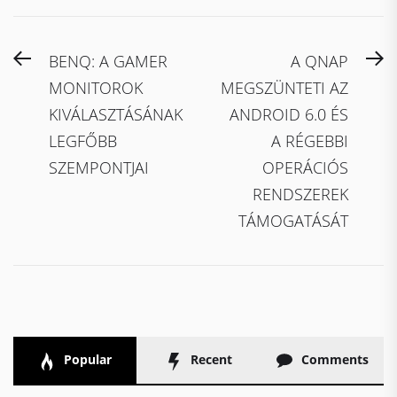
Bejegyzés
Previous
N
BENQ: A GAMER
A QNAP
navigáció
post:
po
MONITOROK
MEGSZÜNTETI AZ
KIVÁLASZTÁSÁNAK
ANDROID 6.0 ÉS
LEGFŐBB
A RÉGEBBI
SZEMPONTJAI
OPERÁCIÓS
RENDSZEREK
TÁMOGATÁSÁT
Popular
Recent
Comments