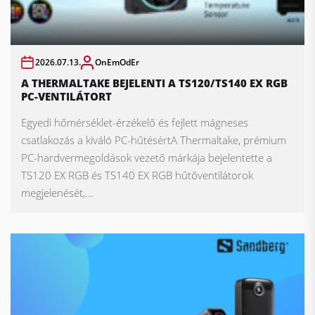
2026.07.13.
OnEmOdEr
A THERMALTAKE BEJELENTI A TS120/TS140 EX RGB
PC-VENTILÁTORT
Egyedi hőmérséklet-érzékelő és fejlett mágneses
csatlakozás a kiváló PC-hűtésértA Thermaltake, prémium
PC-hardvermegoldások vezető márkája bejelentette a
TS120 EX RGB és TS140 EX RGB hűtőventilátorok
megjelenését,...