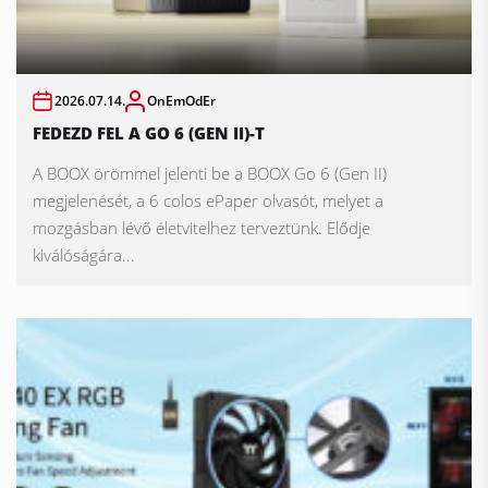
2026.07.14.
OnEmOdEr
FEDEZD FEL A GO 6 (GEN II)-T
A BOOX örömmel jelenti be a BOOX Go 6 (Gen II)
megjelenését, a 6 colos ePaper olvasót, melyet a
mozgásban lévő életvitelhez terveztünk. Elődje
kiválóságára...