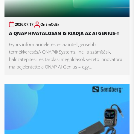
2026.07.17.
OnEmOdEr
A QNAP HIVATALOSAN IS KIADJA AZ AI GENIUS-T
Gyors információelérés és az intelligensebb
termékkeresésA QNAP® Systems, Inc., a számítási-,
hálózatépítési- és tárolási megoldások vezető innovátora
ma bejelentette a QNAP AI Genius – egy...