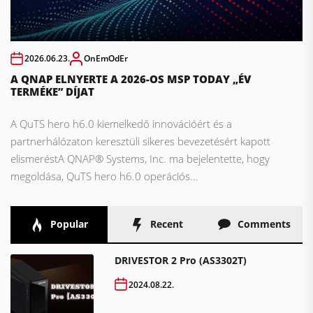
2026.06.23.
OnEmOdEr
A QNAP ELNYERTE A 2026-OS MSP TODAY „ÉV
TERMÉKE” DÍJAT
A QuTS hero h6.0 kiemelkedő innovációért és a
partnerhálózaton keresztüli sikeres bevezetésért kapott
elismeréstA QNAP® Systems, Inc. ma bejelentette, hogy
megoldása, QuTS hero h6.0 operációs...
Popular
Recent
Comments
DRIVESTOR 2 Pro (AS3302T)
2024.08.22.