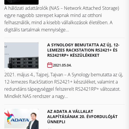
A hálózati adattárolók (NAS – Network Attached Storage)
egyre nagyobb szerepet kapnak mind az otthoni
felhasználók, mind a kisebb vállalkozások életében. A
digitális tartalmak mennyisége...
A SYNOLOGY BEMUTATTA AZ ÚJ, 12-
LEMEZES RACKSTATION RS2421+ ÉS
RS2421RP+ KÉSZÜLÉKEKET
2021.05.04.
2021. május 4., Tajpej, Tajvan – A Synology bemutatta az új,
12-lemezes RackStation RS2421+ készüléket, valamint a
redundáns tápegységgel felszerelt RS2421RP+ változatot.
Mindkét NAS rendszer a nagy...
AZ ADATA A VÁLLALAT
ALAPÍTÁSÁNAK 20. ÉVFORDULÓJÁT
ÜNNEPLI