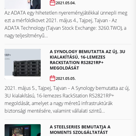
2021.05.04.
Az ADATA egy hihetetlen nyereményjátékkal ünnepli meg
ezt a mérföldkövet ​​​​​​​2021. május 4., Tajpej, Tajvan - Az
ADATA Technology (Tajvan Stock Exchange: 3260.TWO), a
nagy teljesítményű...
A SYNOLOGY BEMUTATTA AZ ÚJ, 3U
KIALAKÍTÁSÚ, 16-LEMEZES
RACKSTATION RS2821RP+
MEGOLDÁSÁT
2021.05.05.
2021. május 5., Tajpej, Tajvan – A Synology bemutatta az új,
3U kialakítású, 16-lemezes RackStation RS2821RP+
megoldását, amelyet a nagy méretű infrastruktúrák
biztonsági mentésére, valamint vállalati szintű...
A STEELSERIES BEMUTATJA A
MOMENTS SZOLGÁLTATÁST