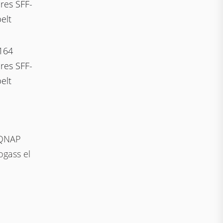
res SFF-
elt
164
res SFF-
elt
 QNAP
ogass el