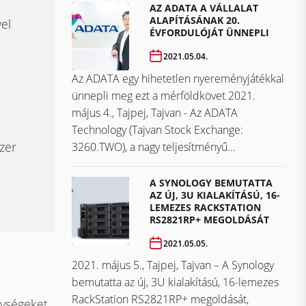
AZ ADATA A VÁLLALAT
ALAPÍTÁSÁNAK 20.
el
ÉVFORDULÓJÁT ÜNNEPLI
2021.05.04.
Az ADATA egy hihetetlen nyereményjátékkal
ünnepli meg ezt a mérföldkövet ​​​​​​​2021.
május 4., Tajpej, Tajvan - Az ADATA
Technology (Tajvan Stock Exchange:
zer
3260.TWO), a nagy teljesítményű...
A SYNOLOGY BEMUTATTA
AZ ÚJ, 3U KIALAKÍTÁSÚ, 16-
LEMEZES RACKSTATION
RS2821RP+ MEGOLDÁSÁT
2021.05.05.
2021. május 5., Tajpej, Tajvan – A Synology
bemutatta az új, 3U kialakítású, 16-lemezes
RackStation RS2821RP+ megoldását,
ységeket