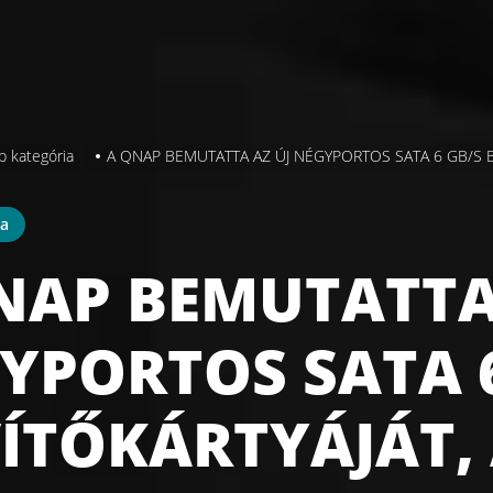
b kategória
A QNAP BEMUTATTA AZ ÚJ NÉGYPORTOS SATA 6 GB/S B
ia
NAP BEMUTATTA
YPORTOS SATA 6
ÍTŐKÁRTYÁJÁT, 