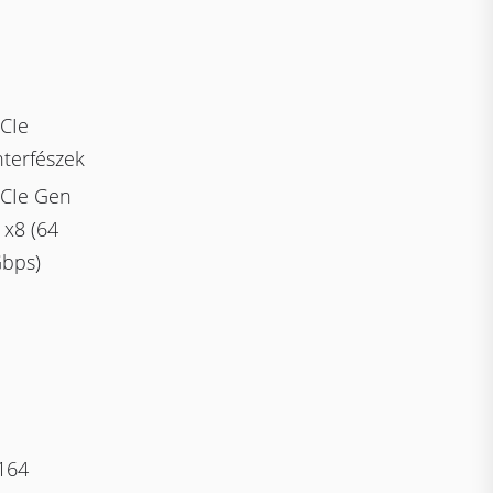
CIe
nterfészek
CIe Gen
 x8 (64
bps)
164