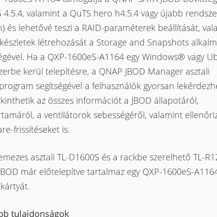
 4.5.4, valamint a QuTS hero h4.5.4 vagy újabb rendsz
) és lehetővé teszi a RAID-paraméterek beállítását, val
ókészletek létrehozását a Storage and Snapshots alkal
ségével. Ha a QXP-1600eS-A1164 egy Windows® vagy 
zerbe kerül telepítésre, a QNAP JBOD Manager asztali
program segítségével a felhasználók gyorsan lekérdezhe
inthetik az összes információt a JBOD állapotáról,
rtamáról, a ventilátorok sebességéről, valamint ellenőri
re-frissítéseket is.
lemezes asztali TL-D1600S és a rackbe szerelhető TL-R
JBOD már előtelepítve tartalmaz egy QXP-1600eS-A116
kártyát.
bb tulajdonságok