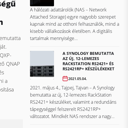
ségű
A hálózati adattárolók (NAS – Network
Attached Storage) egyre nagyobb szerepet
n
kapnak mind az otthoni felhasználók, mind a
kisebb vállalkozások életében. A digitális
emutatta
tartalmak mennyisége...
át.
A SYNOLOGY BEMUTATTA
 QXP-
AZ ÚJ, 12-LEMEZES
ező QNAP
RACKSTATION RS2421+ ÉS
RS2421RP+ KÉSZÜLÉKEKET
és
2021.05.04.
ni a
2021. május 4., Tajpej, Tajvan – A Synology
osítása
bemutatta az új, 12-lemezes RackStation
RS2421+ készüléket, valamint a redundáns
tápegységgel felszerelt RS2421RP+
változatot. Mindkét NAS rendszer a nagy...