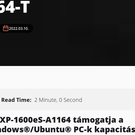
64-T
2022.03.10.
Read Time:
2 Minute, 0 Second
XP-1600eS-A1164 támogatja a
dows®/Ubuntu® PC-k kapacitá