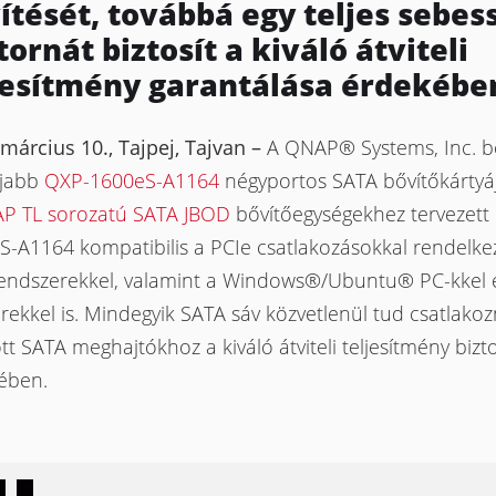
ítését, továbbá egy teljes sebes
tornát biztosít a kiváló átviteli
jesítmény garantálása érdekébe
március 10., Tajpej, Tajvan –
A QNAP® Systems, Inc. b
újabb
QXP-1600eS-A1164
négyportos SATA bővítőkártyáj
P TL sorozatú SATA JBOD
bővítőegységekhez tervezett
S-A1164 kompatibilis a PCIe csatlakozásokkal rendelk
endszerekkel, valamint a Windows®/Ubuntu® PC-kkel 
rekkel is. Mindegyik SATA sáv közvetlenül tud csatlakoz
ott SATA meghajtókhoz a kiváló átviteli teljesítmény bizt
ében.