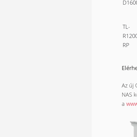
D160
TL-
R120
RP
Elérh
Az új
NAS ké
a
www