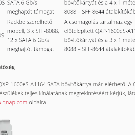
0S
SATA 6 Gb/s
bővítőkártyát és a 4 x 1 méte
meghajtót támogat
8088 – SFF-8644 átalakítókáb
Rackbe szerelhető
A csomagolás tartalmaz egy
modell, 3 x SFF-8088,
előtelepített QXP-1600eS-A1
0S-
12 x SATA 6 Gb/s
bővítőkártyát és a 3 x 1 méte
meghajtót támogat
8088 – SFF-8644 átalakítókáb
etőség
 QXP-1600eS-A1164 SATA bővítőkártya már elérhető. A
szülékek teljes kínálatának megtekintéséért kérjük, lát
.qnap.com
oldalra.