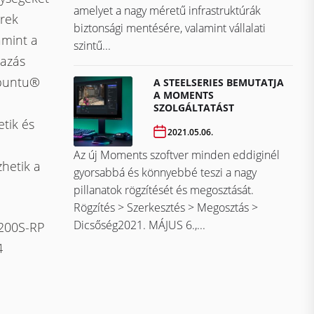
amelyet a nagy méretű infrastruktúrák
erek
biztonsági mentésére, valamint vállalati
amint a
szintű...
mazás
Ubuntu®
A STEELSERIES BEMUTATJA
A MOMENTS
SZOLGÁLTATÁST
tik és
2021.05.06.
Az új Moments szoftver minden eddiginél
zhetik a
gyorsabbá és könnyebbé teszi a nagy
pillanatok rögzítését és megosztását.
Rögzítés > Szerkesztés > Megosztás >
Dicsőség2021. MÁJUS 6.,...
1200S-RP
4