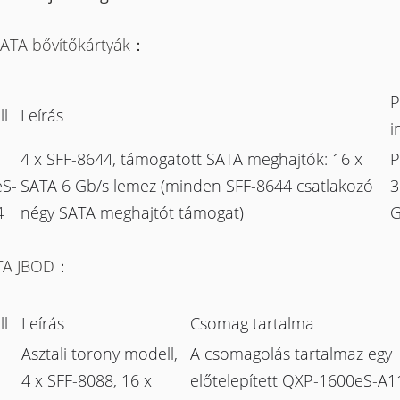
ATA bővítőkártyák：
P
l
Leírás
i
4 x SFF-8644, támogatott SATA meghajtók: 16 x
P
S-
SATA 6 Gb/s lemez (minden SFF-8644 csatlakozó
3
4
négy SATA meghajtót támogat)
G
TA JBOD：
l
Leírás
Csomag tartalma
Asztali torony modell,
A csomagolás tartalmaz egy
4 x SFF-8088, 16 x
előtelepített QXP-1600eS-A1