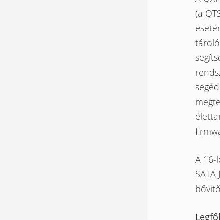
(a QTS
esetén
tárol
segít
rends
segéd
megtek
életta
firmwa
A 16-
SATA 
bővítő
Legfő