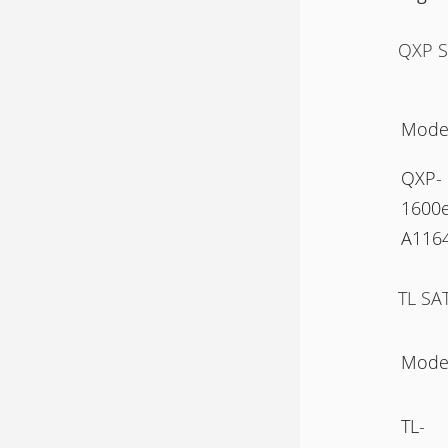
QXP S
Model
QXP-
1600e
A116
TL SA
Model
TL-