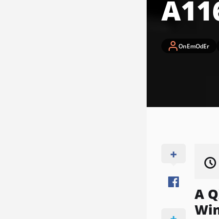
A11
OnEmOdEr
A Q
Win