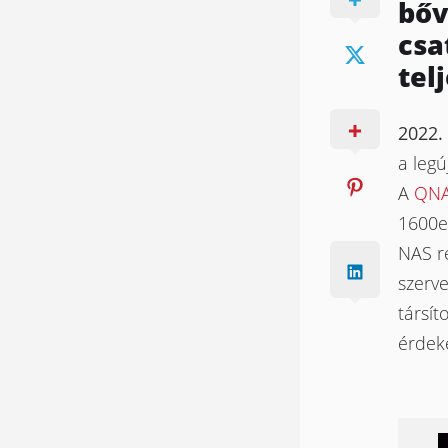
bőv
csa
tel
2022. 
a leg
A
QNA
1600e
NAS r
szerve
társít
érdek