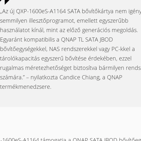
„Az új QXP-1600eS-A1164 SATA bővítőkártya nem igény
semmilyen illesztőprogramot, emellett egyszerűbb
használatot kínál, mint az előző generációs megoldás.
Egyaránt kompatibilis a QNAP TL SATA JBOD
bővítőegységekkel, NAS rendszerekkel vagy PC-kkel a
tárolókapacitás egyszerű bővítése érdekében, ezzel
rugalmas méretezhetőséget biztosítva bármilyen rends
számára.” – nyilatkozta Candice Chiang, a QNAP
termékmenedzsere.
-1600eS-A1164 támogatja a QNAP SATA JBOD bővítőeg