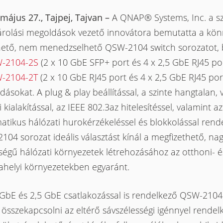
május 27., Tajpej, Tajvan –
A QNAP® Systems, Inc. a sz
tárolási megoldások vezető innovátora bemutatta a kö
hető, nem menedzselhető QSW-2104 switch sorozatot, 
-2104-2S
(2 x 10 GbE SFP+ port és 4 x 2,5 GbE RJ45 por
-2104-2T
(2 x 10 GbE RJ45 port és 4 x 2,5 GbE RJ45 por
ásokat. A plug & play beállítással, a szinte hangtalan, v
i kialakítással, az IEEE 802.3az hitelesítéssel, valamint az
tikus hálózati hurokérzékeléssel és blokkolással rend
04 sorozat ideális választást kínál a megfizethető, na
ségű hálózati környezetek létrehozásához az otthoni- é
helyi környezetekben egyaránt.
 GbE és 2,5 GbE csatlakozással is rendelkező QSW-2104
összekapcsolni az eltérő sávszélességi igénnyel rendel