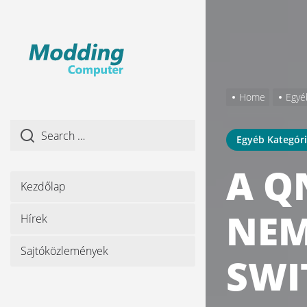
Skip
to
the
content
Home
Egyé
Egyéb Kategór
A Q
Kezdőlap
NEM
Hírek
Sajtóközlemények
SWI