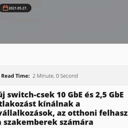
2021.05.27.
Read Time:
2 Minute, 0 Second
új switch-csek 10 GbE és 2,5 GbE
tlakozást kínálnak a
vállalkozások, az otthoni felhas
a szakemberek számára