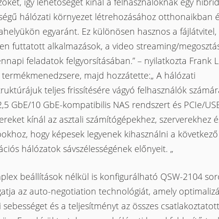
öket, így lehetőséget kínál a felhasználóknak egy hibrid
ségű hálózati környezet létrehozásához otthonaikban 
elyükön egyaránt. Ez különösen hasznos a fájlátvitel, a
en futtatott alkalmazások, a video streaming/megosztás
napi feladatok felgyorsításában.” – nyilatkozta Frank L
termékmenedzsere, majd hozzátette:„ A hálózati
truktúrájuk teljes frissítésére vágyó felhasználók szám
2,5 GbE/10 GbE-kompatibilis NAS rendszert és PCIe/US
reket kínál az asztali számítógépekhez, szerverekhez é
pokhoz, hogy képesek legyenek kihasználni a következő
ciós hálózatok sávszélességének előnyeit. „
plex beállítások nélkül is konfigurálható QSW-2104 sor
tja az auto-negotiation technológiát, amely optimalizá
li sebességet és a teljesítményt az összes csatlakoztatot