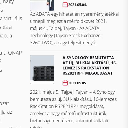
, nagy
2021.05.04.
és
Az ADATA egy hihetetlen nyereményjátékkal
 virtuális
ünnepli meg ezt a mérföldkövet ​​​​​​​2021.
 és a
május 4., Tajpej, Tajvan - Az ADATA
iao, a
Technology (Tajvan Stock Exchange:
3260.TWO), a nagy teljesítményű...
ára a QNAP
A SYNOLOGY BEMUTATTA
B
AZ ÚJ, 3U KIALAKÍTÁSÚ, 16-
LEMEZES RACKSTATION
s
RS2821RP+ MEGOLDÁSÁT
2021.05.05.
2021. május 5., Tajpej, Tajvan – A Synology
bemutatta az új, 3U kialakítású, 16-lemezes
ozat
RackStation RS2821RP+ megoldását,
lja az
amelyet a nagy méretű infrastruktúrák
t
biztonsági mentésére, valamint vállalati
szintű...