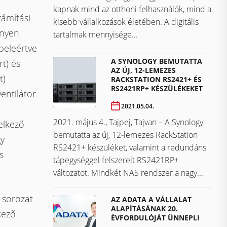
kapnak mind az otthoni felhasználók, mind a
ámítási-
kisebb vállalkozások életében. A digitális
nnyen
tartalmak mennyisége...
beleértve
A SYNOLOGY BEMUTATTA
t) és
AZ ÚJ, 12-LEMEZES
t)
RACKSTATION RS2421+ ÉS
RS2421RP+ KÉSZÜLÉKEKET
entilátor
2021.05.04.
2021. május 4., Tajpej, Tajvan – A Synology
elkező
bemutatta az új, 12-lemezes RackStation
gy
RS2421+ készüléket, valamint a redundáns
s
tápegységgel felszerelt RS2421RP+
változatot. Mindkét NAS rendszer a nagy...
 sorozat
AZ ADATA A VÁLLALAT
ALAPÍTÁSÁNAK 20.
kező
ÉVFORDULÓJÁT ÜNNEPLI