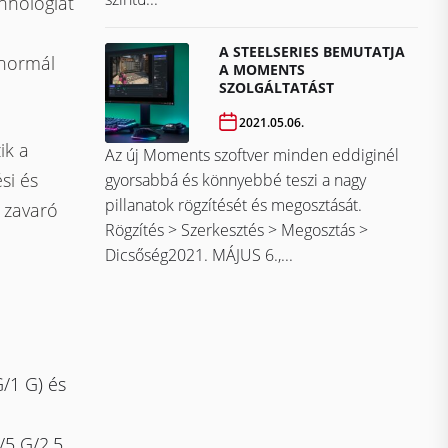
chnológiát
A STEELSERIES BEMUTATJA
 normál
A MOMENTS
SZOLGÁLTATÁST
2021.05.06.
ik a
Az új Moments szoftver minden eddiginél
si és
gyorsabbá és könnyebbé teszi a nagy
pillanatok rögzítését és megosztását.
 zavaró
Rögzítés > Szerkesztés > Megosztás >
Dicsőség2021. MÁJUS 6.,...
/1 G) és
/5 G/2,5