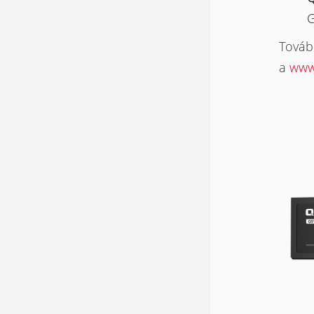
G
Tovább
a
www