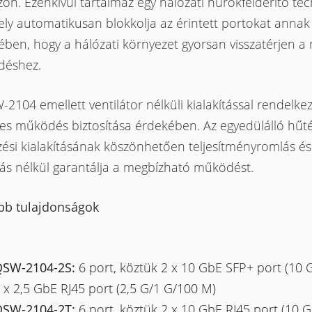
ön. Ezenkívül tartalmaz egy hálózati hurokfelderítő te
ely automatikusan blokkolja az érintett portokat annak
ben, hogy a hálózati környezet gyorsan visszatérjen a
éshez.
2104 emellett ventilátor nélküli kialakítással rendelkez
es működés biztosítása érdekében. Az egyedülálló hűté
zési kialakításának köszönhetően teljesítményromlás és
ás nélkül garantálja a megbízható működést.
bb tulajdonságok
SW-2104-2S:
6 port, köztük 2 x 10 GbE SFP+ port (10 G
 x 2,5 GbE RJ45 port (2,5 G/1 G/100 M)
SW-2104-2T:
6 port, köztük 2 x 10 GbE RJ45 port (10 G