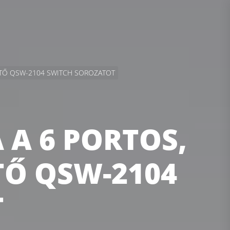
ETŐ QSW-2104 SWITCH SOROZATOT
A 6 PORTOS,
Ő QSW-2104
T