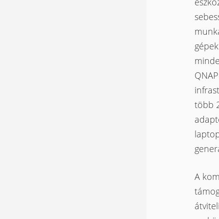
eszköz
sebes
munkah
gépek
minden
QNAP 
infras
több 
adapte
lapto
generá
A kom
támoga
átvite