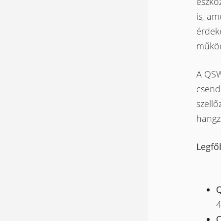
eszköz
is, am
érdeké
működ
A QSW-
csend
szellő
hangz
Legfő
Q
4
Q