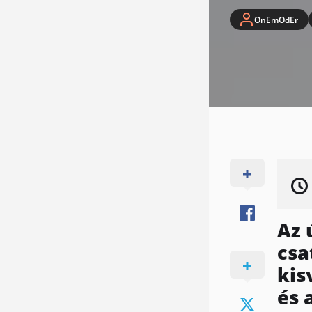
OnEmOdEr
Az 
csa
kis
és 