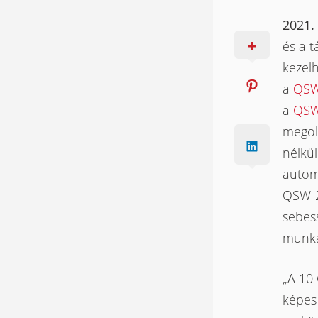
2021. 
és a 
kezel
a
QSW
a
QSW
megold
nélkül
automa
QSW-21
sebes
munka
„A 10
képes 