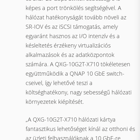
képes a port trönkölés segítségével. A
hálózat hatékonyságát tovább növeli az
SR-IOV és az iSCSI támogatás, amely
egyaránt hasznos az I/O intenzív és a
késleltetés érzékeny virtualizációs
alkalmazások és az adatközpontok
számára. A QXG-10G2T-X710 tökéletesen
együttműködik a QNAP 10 GbE switch-
cseivel, így lehetővé teszi a
költséghatékony, nagy sebességű hálózati
környezetek kiépítését.
„A QXG-10G2T-X710 hálózati kártya
fantasztikus lehetőséget kínál az otthoni és
az üzleti felhasználóknak a 10 GbE-re