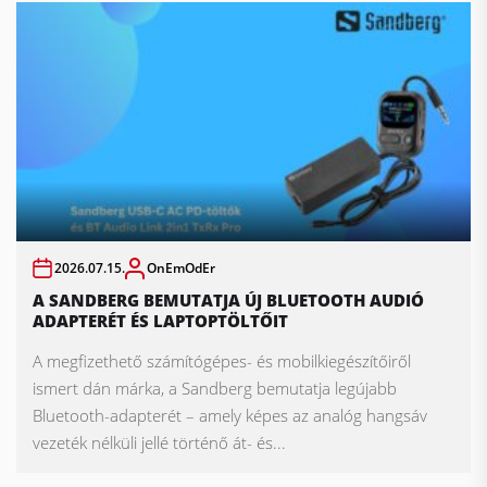
2026.07.15.
OnEmOdEr
A SANDBERG BEMUTATJA ÚJ BLUETOOTH AUDIÓ
ADAPTERÉT ÉS LAPTOPTÖLTŐIT
A megfizethető számítógépes- és mobilkiegészítőiről
ismert dán márka, a Sandberg bemutatja legújabb
Bluetooth-adapterét – amely képes az analóg hangsáv
vezeték nélküli jellé történő át- és...