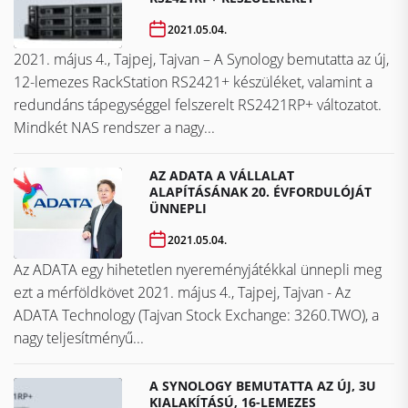
2021.05.04.
2021. május 4., Tajpej, Tajvan – A Synology bemutatta az új,
12-lemezes RackStation RS2421+ készüléket, valamint a
redundáns tápegységgel felszerelt RS2421RP+ változatot.
Mindkét NAS rendszer a nagy...
AZ ADATA A VÁLLALAT
ALAPÍTÁSÁNAK 20. ÉVFORDULÓJÁT
ÜNNEPLI
2021.05.04.
Az ADATA egy hihetetlen nyereményjátékkal ünnepli meg
ezt a mérföldkövet ​​​​​​​2021. május 4., Tajpej, Tajvan - Az
ADATA Technology (Tajvan Stock Exchange: 3260.TWO), a
nagy teljesítményű...
A SYNOLOGY BEMUTATTA AZ ÚJ, 3U
KIALAKÍTÁSÚ, 16-LEMEZES