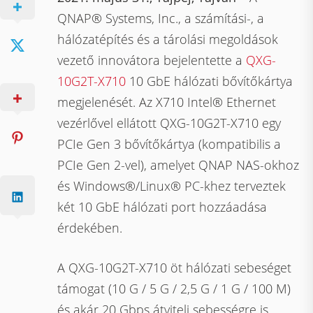
QNAP® Systems, Inc., a számítási-, a
hálózatépítés és a tárolási megoldások
vezető innovátora bejelentette a
QXG-
10G2T-X710
10 GbE hálózati bővítőkártya
megjelenését. Az X710 Intel® Ethernet
vezérlővel ellátott QXG-10G2T-X710 egy
PCIe Gen 3 bővítőkártya (kompatibilis a
PCIe Gen 2-vel), amelyet QNAP NAS-okhoz
és Windows®/Linux® PC-khez terveztek
két 10 GbE hálózati port hozzáadása
érdekében.
A QXG-10G2T-X710 öt hálózati sebeséget
támogat (10 G / 5 G / 2,5 G / 1 G / 100 M)
és akár 20 Gbps átviteli sebességre is