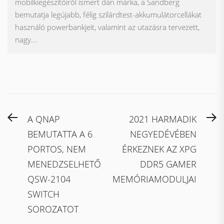
mobilkiegészítőiről ismert dán márka, a Sandberg
bemutatja legújabb, félig szilárdtest-akkumulátorcellákat
használó powerbankjeit, valamint az utazásra tervezett,
nagy...
Bejegyzés
Previous
N
A QNAP
2021 HARMADIK
navigáció
post:
po
BEMUTATTA A 6
NEGYEDÉVÉBEN
PORTOS, NEM
ÉRKEZNEK AZ XPG
MENEDZSELHETŐ
DDR5 GAMER
QSW-2104
MEMÓRIAMODULJAI
SWITCH
SOROZATOT