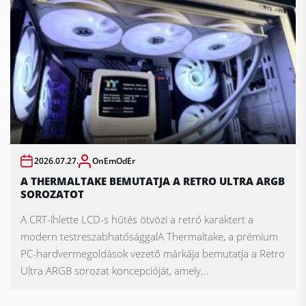
2026.07.27.
OnEmOdEr
A THERMALTAKE BEMUTATJA A RETRO ULTRA ARGB
SOROZATOT
A CRT-ihlette LCD-s hűtés ötvözi a retró karaktert a
modern testreszabhatósággalA Thermaltake, a prémium
PC-hardvermegoldások vezető márkája bemutatja a Retro
Ultra ARGB sorozat koncepcióját, amely...