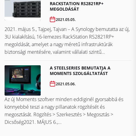
RACKSTATION RS2821RP+
MEGOLDÁSÁT
2021.05.05.
2021. május 5., Tajpej, Tajvan – A Synology bemutatta az új,
3U kialakítású, 16-lemezes RackStation RS2821RP+
megoldását, amelyet a nagy méretű infrastruktúrák
biztonsági mentésére, valamint vállalati szintű...
A STEELSERIES BEMUTATJA A
MOMENTS SZOLGÁLTATÁST
2021.05.06.
Az új Moments szoftver minden eddiginél gyorsabbá és
könnyebbé teszi a nagy pillanatok rögzítését és
megosztását. Rögzítés > Szerkesztés > Megosztás >
Dicsőség2021. MÁJUS 6.,...