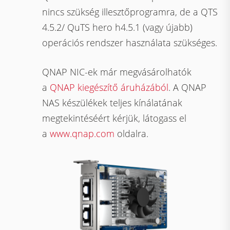
nincs szükség illesztőprogramra, de a QTS
4.5.2/ QuTS hero h4.5.1 (vagy újabb)
operációs rendszer használata szükséges.
QNAP NIC-ek már megvásárolhatók
a
QNAP kiegészítő áruházából
. A QNAP
NAS készülékek teljes kínálatának
megtekintéséért kérjük, látogass el
a
www.qnap.com
oldalra.