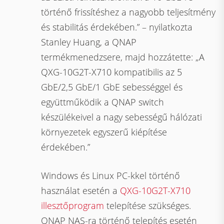
történő frissítéshez a nagyobb teljesítmény
és stabilitás érdekében.” – nyilatkozta
Stanley Huang, a QNAP
termékmenedzsere, majd hozzátette: „A
QXG-10G2T-X710 kompatibilis az 5
GbE/2,5 GbE/1 GbE sebességgel és
együttműködik a QNAP switch
készülékeivel a nagy sebességű hálózati
környezetek egyszerű kiépítése
érdekében.”
Windows és Linux PC-kkel történő
használat esetén a
QXG-10G2T-X710
illesztőprogram
telepítése szükséges.
QNAP NAS-ra történő telepítés esetén