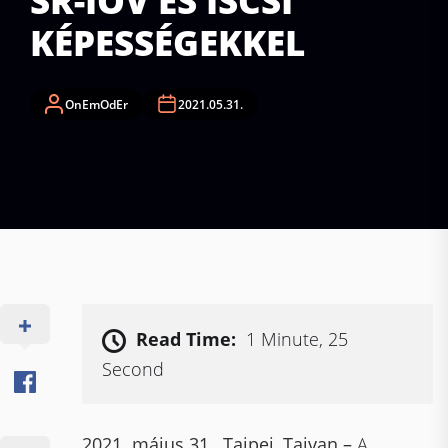
SR-IOV ÉS ISCSI
KÉPESSÉGEKKEL
OnEmOdEr
2021.05.31.
Read Time:
1 Minute, 25
Second
2021. május 31., Tajpej, Tajvan –
A