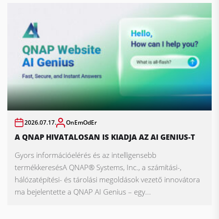
2026.07.17.
OnEmOdEr
A QNAP HIVATALOSAN IS KIADJA AZ AI GENIUS-T
Gyors információelérés és az intelligensebb
termékkeresésA QNAP® Systems, Inc., a számítási-,
hálózatépítési- és tárolási megoldások vezető innovátora
ma bejelentette a QNAP AI Genius – egy...