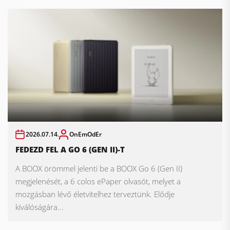
2026.07.14.
OnEmOdEr
FEDEZD FEL A GO 6 (GEN II)-T
A BOOX örömmel jelenti be a BOOX Go 6 (Gen II)
megjelenését, a 6 colos ePaper olvasót, melyet a
mozgásban lévő életvitelhez terveztünk. Elődje
kiválóságára...