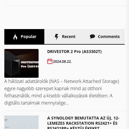
Popular
Recent
Comments
DRIVESTOR 2 Pro (AS3302T)
2024.08.22.
A hálózati adattárolók (NAS – Network Attached Storage)
egyre nagyobb szerepet kapnak mind az otthoni
felhasználók, mind a kisebb vállalkozások életében. A
digitális tartalmak mennyisége...
A SYNOLOGY BEMUTATTA AZ ÚJ, 12-
LEMEZES RACKSTATION RS2421+ ÉS
RS2421RP+ KÉSZÜLÉKEKET