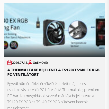
2026.07.13.
OnEmOdEr
A THERMALTAKE BEJELENTI A TS120/TS140 EX RGB
PC-VENTILÁTORT
Egyedi hőmérséklet-érzékelő és fejlett mágneses
csatlakozás a kiváló PC-hűtésértA Thermaltake, prémium
PC-hardvermegoldások vezető márkája bejelentette a
TS120 EX RGB és TS140 EX RGB hűtőventilátorok
megjelenését,...