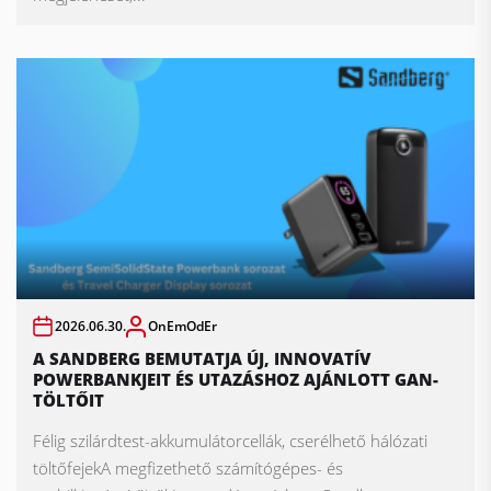
2026.06.30.
OnEmOdEr
A SANDBERG BEMUTATJA ÚJ, INNOVATÍV
POWERBANKJEIT ÉS UTAZÁSHOZ AJÁNLOTT GAN-
TÖLTŐIT
Félig szilárdtest-akkumulátorcellák, cserélhető hálózati
töltőfejekA megfizethető számítógépes- és