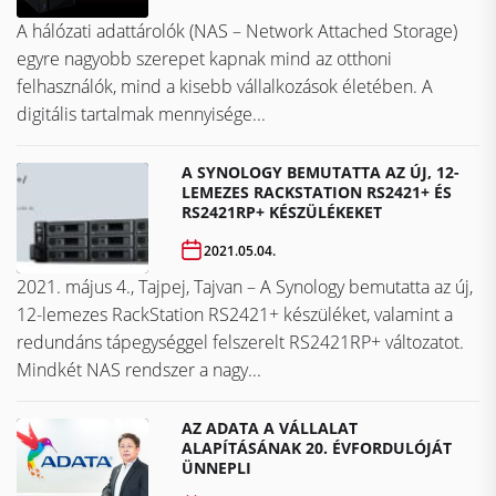
A hálózati adattárolók (NAS – Network Attached Storage)
egyre nagyobb szerepet kapnak mind az otthoni
felhasználók, mind a kisebb vállalkozások életében. A
digitális tartalmak mennyisége...
A SYNOLOGY BEMUTATTA AZ ÚJ, 12-
LEMEZES RACKSTATION RS2421+ ÉS
RS2421RP+ KÉSZÜLÉKEKET
2021.05.04.
2021. május 4., Tajpej, Tajvan – A Synology bemutatta az új,
12-lemezes RackStation RS2421+ készüléket, valamint a
redundáns tápegységgel felszerelt RS2421RP+ változatot.
Mindkét NAS rendszer a nagy...
AZ ADATA A VÁLLALAT
ALAPÍTÁSÁNAK 20. ÉVFORDULÓJÁT
ÜNNEPLI