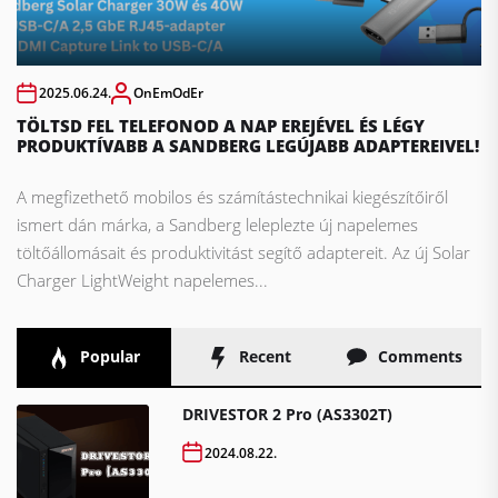
2025.06.24.
OnEmOdEr
TÖLTSD FEL TELEFONOD A NAP EREJÉVEL ÉS LÉGY
PRODUKTÍVABB A SANDBERG LEGÚJABB ADAPTEREIVEL!
A megfizethető mobilos és számítástechnikai kiegészítőiről
ismert dán márka, a Sandberg leleplezte új napelemes
töltőállomásait és produktivitást segítő adaptereit. Az új Solar
Charger LightWeight napelemes...
Popular
Recent
Comments
DRIVESTOR 2 Pro (AS3302T)
2024.08.22.