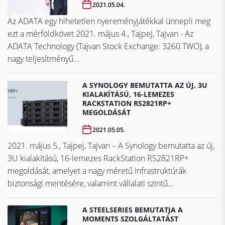
2021.05.04.
Az ADATA egy hihetetlen nyereményjátékkal ünnepli meg
ezt a mérföldkövet ​​​​​​​2021. május 4., Tajpej, Tajvan - Az
ADATA Technology (Tajvan Stock Exchange: 3260.TWO), a
nagy teljesítményű...
A SYNOLOGY BEMUTATTA AZ ÚJ, 3U
KIALAKÍTÁSÚ, 16-LEMEZES
RACKSTATION RS2821RP+
MEGOLDÁSÁT
2021.05.05.
2021. május 5., Tajpej, Tajvan – A Synology bemutatta az új,
3U kialakítású, 16-lemezes RackStation RS2821RP+
megoldását, amelyet a nagy méretű infrastruktúrák
biztonsági mentésére, valamint vállalati szintű...
A STEELSERIES BEMUTATJA A
MOMENTS SZOLGÁLTATÁST