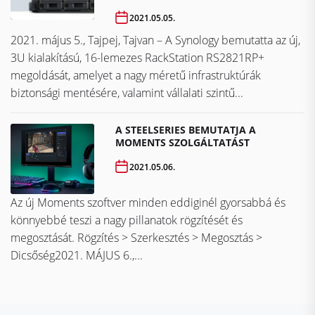
2021.05.05.
2021. május 5., Tajpej, Tajvan – A Synology bemutatta az új,
3U kialakítású, 16-lemezes RackStation RS2821RP+
megoldását, amelyet a nagy méretű infrastruktúrák
biztonsági mentésére, valamint vállalati szintű...
A STEELSERIES BEMUTATJA A
MOMENTS SZOLGÁLTATÁST
2021.05.06.
Az új Moments szoftver minden eddiginél gyorsabbá és
könnyebbé teszi a nagy pillanatok rögzítését és
megosztását. Rögzítés > Szerkesztés > Megosztás >
Dicsőség2021. MÁJUS 6.,...