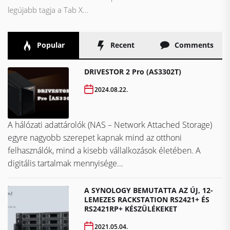
legújabb tagja a Tab X...
Popular
Recent
Comments
DRIVESTOR 2 Pro (AS3302T)
2024.08.22.
A hálózati adattárolók (NAS – Network Attached Storage)
egyre nagyobb szerepet kapnak mind az otthoni
felhasználók, mind a kisebb vállalkozások életében. A
digitális tartalmak mennyisége...
A SYNOLOGY BEMUTATTA AZ ÚJ, 12-
LEMEZES RACKSTATION RS2421+ ÉS
RS2421RP+ KÉSZÜLÉKEKET
2021.05.04.