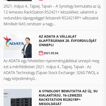
2021. május 4., Tajpej, Tajvan – A Synology bemutatta az új,
12-lemezes RackStation RS2421+ készüléket, valamint a
redundáns tápegységgel felszerelt RS2421RP+ változatot.
Mindkét NAS rendszer a nagy...
AZ ADATA A VÁLLALAT
ALAPÍTÁSÁNAK 20. ÉVFORDULÓJÁT
ÜNNEPLI
2021.05.04.
Az ADATA egy hihetetlen nyereményjátékkal ünnepli meg
ezt a mérföldkövet ​​​​​​​2021. május 4., Tajpej, Tajvan - Az
ADATA Technology (Tajvan Stock Exchange: 3260.TWO), a
nagy teljesítményű...
A SYNOLOGY BEMUTATTA AZ ÚJ, 3U
KIALAKÍTÁSÚ, 16-LEMEZES
RACKSTATION RS2821RP+
MEGOLDÁSÁT