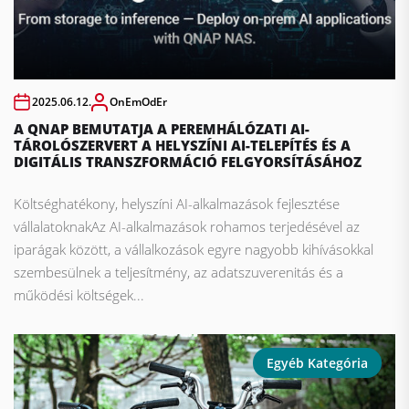
2025.06.12.
OnEmOdEr
A QNAP BEMUTATJA A PEREMHÁLÓZATI AI-
TÁROLÓSZERVERT A HELYSZÍNI AI-TELEPÍTÉS ÉS A
DIGITÁLIS TRANSZFORMÁCIÓ FELGYORSÍTÁSÁHOZ
Költséghatékony, helyszíni AI-alkalmazások fejlesztése
vállalatoknakAz AI-alkalmazások rohamos terjedésével az
iparágak között, a vállalkozások egyre nagyobb kihívásokkal
szembesülnek a teljesítmény, az adatszuverenitás és a
működési költségek...
Egyéb Kategória