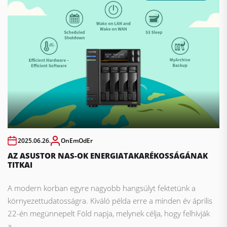
2025.06.26.
OnEmOdEr
AZ ASUSTOR NAS-OK ENERGIATAKARÉKOSSÁGÁNAK
TITKAI
A modern korban egyre nagyobb hangsúlyt fektetünk a
környezettudatosságra. Kiváló példa erre a minden év április
22-én megünnepelt Föld napja, melynek célja, hogy felhívják
a...