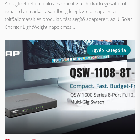
A megfizethető mobilos és számítástechnikai kiegészítőiről
ismert dán márka, a Sandberg leleplezte új napelemes
töltőállomásait és produktivitást segítő adaptereit. Az új Solar
Charger LightWeight napelemes...
Egyéb Kategória