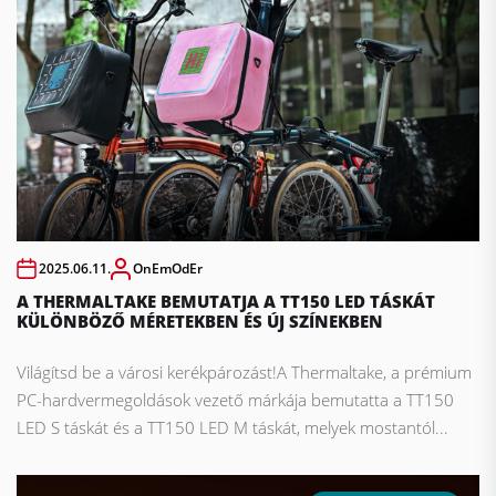
2025.06.11.
OnEmOdEr
A THERMALTAKE BEMUTATJA A TT150 LED TÁSKÁT
KÜLÖNBÖZŐ MÉRETEKBEN ÉS ÚJ SZÍNEKBEN
Világítsd be a városi kerékpározást!A Thermaltake, a prémium
PC-hardvermegoldások vezető márkája bemutatta a TT150
LED S táskát és a TT150 LED M táskát, melyek mostantól...