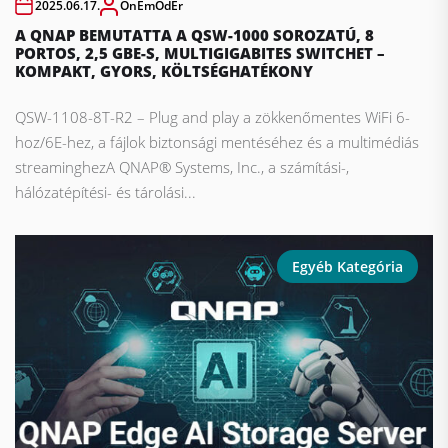
2025.06.17.
OnEmOdEr
A QNAP BEMUTATTA A QSW-1000 SOROZATÚ, 8
PORTOS, 2,5 GBE-S, MULTIGIGABITES SWITCHET –
KOMPAKT, GYORS, KÖLTSÉGHATÉKONY
QSW-1108-8T-R2 – Plug and play a zökkenőmentes WiFi 6-
hoz/6E-hez, a fájlok biztonsági mentéséhez és a multimédiás
streaminghezA QNAP® Systems, Inc., a számítási-,
hálózatépítési- és tárolási...
Egyéb Kategória