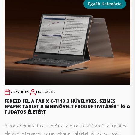
Egyéb Kategória
2025.06.05.
OnEmOdEr
FEDEZD FEL A TAB X C-T! 13,3 HÜVELYKES, SZÍNES
EPAPER TABLET A MEGNÖVELT PRODUKTIVITÁSÉRT ÉS A
TUDATOS ÉLETÉRT
A Boox bemutatta a Tab X C-t, a produktivitásra és a tudatos
életvitelre tervezett színes ePaper tabletet. A Tab sorozat