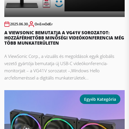
2025.06.30.
OnEmOdEr
A VIEWSONIC BEMUTATJA A VG41V SOROZATOT:
HOZZÁFÉRHETŐBB MINŐSÉGI VIDEÓKONFERENCIA MÉG
TÖBB MUNKATERÜLETEN
A ViewSonic Corp., a vizuális és megoldások egyik globális
vezető gyártója bemutatja új USB-C videókonferencia-
monitorjait – a VG41V sorozatot –,Windows Hello
arcfelismeréssel a digitális munkaterületek...
Egyéb Kategória