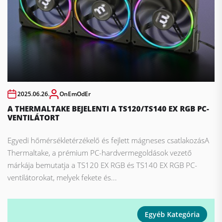
2025.06.26.
OnEmOdEr
A THERMALTAKE BEJELENTI A TS120/TS140 EX RGB PC-
VENTILÁTORT
Egyedi hőmérsékletérzékelő és fejlett mágneses csatlakozásA
Thermaltake, a prémium PC-hardvermegoldások vezető
márkája bemutatja a TS120 EX RGB és TS140 EX RGB PC-
ventilátorokat, melyek fekete és...
Egyéb Kategória