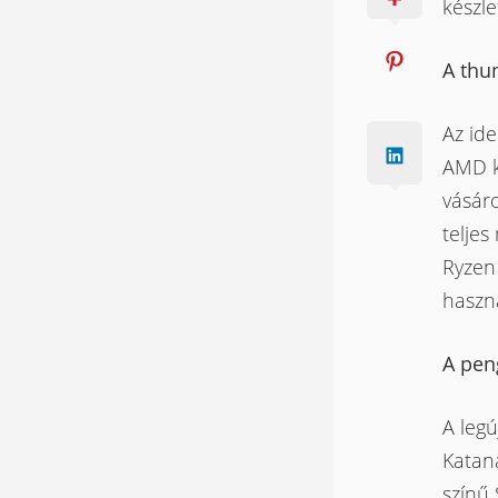
készle
A
thu
Az ide
AMD k
vásár
telje
Ryzen
haszná
A pen
A legú
Katana
színű