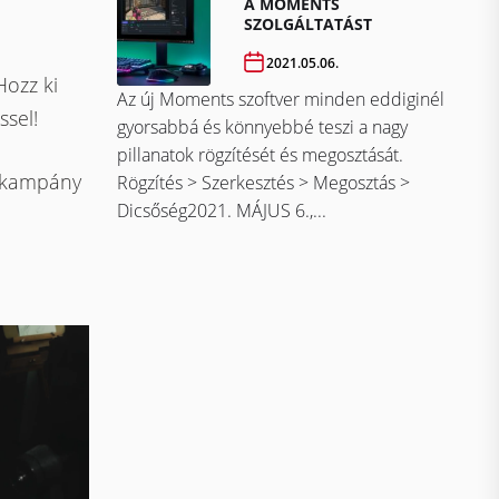
A MOMENTS
SZOLGÁLTATÁST
2021.05.06.
Hozz ki
Az új Moments szoftver minden eddiginél
ssel!
gyorsabbá és könnyebbé teszi a nagy
pillanatok rögzítését és megosztását.
a kampány
Rögzítés > Szerkesztés > Megosztás >
Dicsőség2021. MÁJUS 6.,...