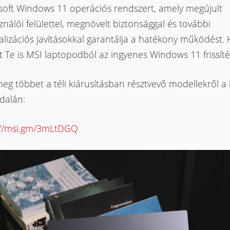
soft Windows 11 operációs rendszert, amely megújult
ználói felülettel, megnövelt biztonsággal és további
lizációs javításokkal garantálja a hatékony működést. 
 Te is MSI laptopodból az ingyenes Windows 11 frissíté
eg többet a téli kiárusításban résztvevő modellekről 
dalán:
://msi.gm/3mLtDGQ