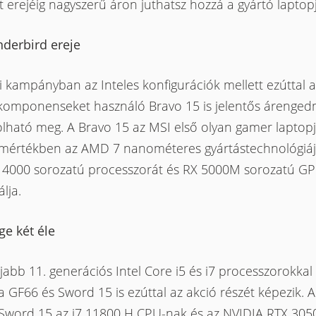
t erejéig nagyszerű áron juthatsz hozzá a gyártó laptop
nderbird
ereje
i kampányban az Inteles konfigurációk mellett ezúttal a
omponenseket használó Bravo 15 is jelentős árenge
olható meg. A Bravo 15 az MSI első olyan gamer laptopj
s mértékben az AMD 7 nanométeres gyártástechnológiáj
 4000 sorozatú processzorát és RX 5000M sorozatú GP
lja.
ge két éle
jabb 11. generációs Intel Core i5 és i7 processzorokkal 
 GF66 és Sword 15 is ezúttal az akció részét képezik. A
 Sword 15 az i7 11800 H CPU-nak és az NVIDIA RTX 3050