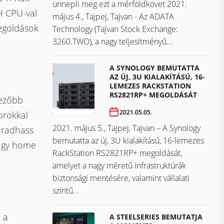
ünnepli meg ezt a mérföldkövet ​​​​​​​2021.
H CPU-val
május 4., Tajpej, Tajvan - Az ADATA
megoldások
Technology (Tajvan Stock Exchange:
3260.TWO), a nagy teljesítményű...
A SYNOLOGY BEMUTATTA
AZ ÚJ, 3U KIALAKÍTÁSÚ, 16-
LEMEZES RACKSTATION
RS2821RP+ MEGOLDÁSÁT
vezőbb
2021.05.05.
orokkal
2021. május 5., Tajpej, Tajvan – A Synology
maradhass
bemutatta az új, 3U kialakítású, 16-lemezes
vagy home
RackStation RS2821RP+ megoldását,
amelyet a nagy méretű infrastruktúrák
biztonsági mentésére, valamint vállalati
szintű...
 a
A STEELSERIES BEMUTATJA