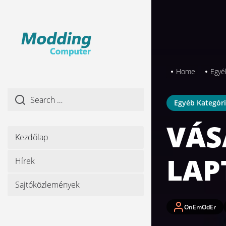
Skip
to
the
content
Home
Egyé
Egyéb Kategór
VÁS
Kezdőlap
LAP
Hírek
Sajtóközlemények
OnEmOdEr