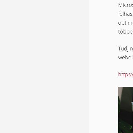
Micro
felhas
optima
többet
Tudj m
webol
https