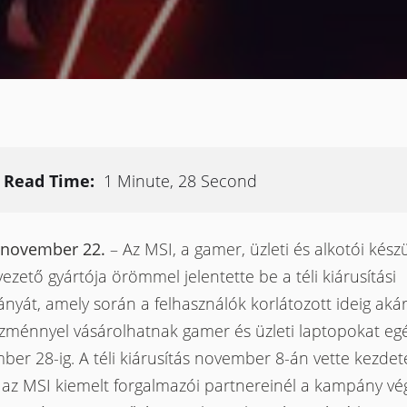
Read Time:
1 Minute, 28 Second
 november 22.
– Az MSI, a gamer, üzleti és alkotói kész
vezető gyártója örömmel jelentette be a téli kiárusítási
nyát, amely során a felhasználók korlátozott ideig aká
zménnyel vásárolhatnak gamer és üzleti laptopokat eg
er 28-ig. A téli kiárusítás november 8-án vette kezdet
 az MSI kiemelt forgalmazói partnereinél a kampány vég