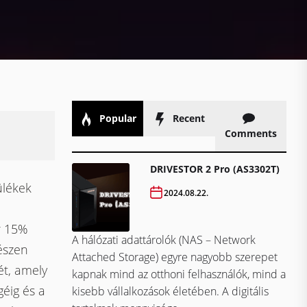
Popular
Recent
Comments
DRIVESTOR 2 Pro (AS3302T)
ülékek
2024.08.22.
r 15%
A hálózati adattárolók (NAS – Network
észen
Attached Storage) egyre nagyobb szerepet
ét, amely
kapnak mind az otthoni felhasználók, mind a
éig és a
kisebb vállalkozások életében. A digitális