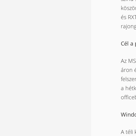
köszö
és RX
rajon
Cél a 
Az MS
áron é
felsze
a hétk
office
Windo
A téli