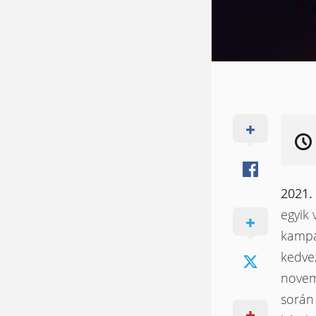
2021.
egyik 
kampá
kedve
novemb
során