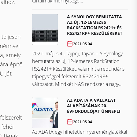
tartalmak mennyisége...
jaihoz.
A SYNOLOGY BEMUTATTA
AZ ÚJ, 12-LEMEZES
RACKSTATION RS2421+ ÉS
RS2421RP+ KÉSZÜLÉKEKET
 teljesen
2021.05.04.
dménnyel
2021. május 4., Tajpej, Tajvan – A Synology
a, amely
bemutatta az új, 12-lemezes RackStation
ára építő
RS2421+ készüléket, valamint a redundáns
U-ját
tápegységgel felszerelt RS2421RP+
változatot. Mindkét NAS rendszer a nagy...
AZ ADATA A VÁLLALAT
ALAPÍTÁSÁNAK 20.
ÉVFORDULÓJÁT ÜNNEPLI
felszerelt
2021.05.04.
 fehér
Az ADATA egy hihetetlen nyereményjátékkal
 Ti-nak