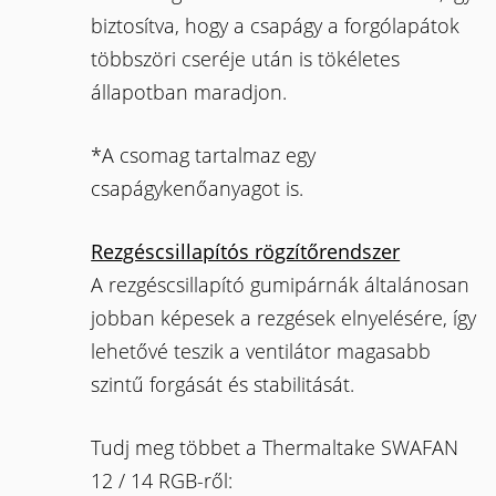
biztosítva, hogy a csapágy a forgólapátok
többszöri cseréje után is tökéletes
állapotban maradjon.
*A csomag tartalmaz egy
csapágykenőanyagot is.
Rezgéscsillapítós rögzítőrendszer
A rezgéscsillapító gumipárnák általánosan
jobban képesek a rezgések elnyelésére, így
lehetővé teszik a ventilátor magasabb
szintű forgását és stabilitását.
Tudj meg többet a Thermaltake SWAFAN
12 / 14 RGB-ről: