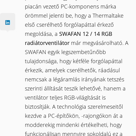
piacán vezető PC-komponens márka
örömmel jelenti be, hogy a Thermaltake
első cserélhető forgólapáttal érkező
megoldása, a
SWAFAN 12 / 14 RGB
radiátorventilátor
már megvásárolható. A
SWAFAN egyik legszembetűnőbb
tulajdonsága, hogy kétféle forgólapáttal
érkezik, amelyek cserélhetők, ráadásul
nemcsak a légáramlás irányának tetszés
szerinti állítását teszik lehetővé, hanem a
ventilátor teljes RGB-világítását is
biztosítják. A technológia szerelmeseitől
kezdve a PC-építőkön, -rajongókon át a
modderekig mindenki értékelheti, hogy
funkcionálisan mennyire sokoldalú ez a