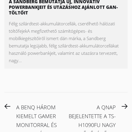
A SANDBERG BEMUTATJA ÚJ, INNOVATÍV
POWERBANKJEIT ÉS UTAZÁSHOZ AJÁNLOTT GAN-
TÖLTŐIT
Félig szilárdtest-akkumulátorcellák, cserélhető hálózati
töltőfejekA megfizethető számítógépes- és
mobilkiegészítőiről ismert dán márka, a Sandberg
bemutatja legújabb, félig szilárdtest-akkumulátorcellákat
használó powerbankjeit, valamint az utazásra tervezett,
nagy...
Bejegyzés
Previous
N
A BENQ HÁROM
A QNAP
navigáció
post:
po
KIEMELT GAMER
BEJELENTETTE A TS-
MONITORRAL ÉS
H1090FU NAGY