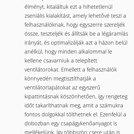
élményt, kitaláltuk ezt a hihetetlenül
zseniális kialakítást, amely lehetővé teszi a
felhasználóknak, hogy egyszerre szereljék
össze, teszteljék és állítsák be a légáramlás
irányát, és optimalizálják azt a házon belül
anélkül, hogy minden alkalommal le
kellene csavarniuk a telepített
ventilátorokat. Emellett a felhasználók
könnyedén megtisztíthatják a
ventilátorlapátokat az egyszerű
kipattintásnak köszönhetően, így rengeteg
időt takaríthatnak meg, amit a számukra
fontos dolgokkal tölthetnek el. Ezenfelül a
dobozban egy csapágykenőanyagot is
mellékelünk, így többszöri csere után is