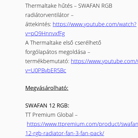
Thermaltake hűtés – SWAFAN RGB
radiátorventilátor –
áttekintés:
https://www.youtube.com/watch?
v=pO9HnnvxfFg
A Thermaltake első cserélhető
forgólapátos megoldása –
termékbemutató:
https://www.youtube.com/
v=U0PBvbER5Bc
Megvásárolható:
SWAFAN 12 RGB:
TT Premium Global –
https://www.ttpremium.com/product/swafan
12-rgb-radiator-fan-3-fan-pack/