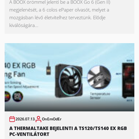
A BOOX örömmel jelenti be a BOOX Go 6 (Gen II)
megjelenését, a 6 colos ePaper olvasót, melyet a
mozgásban lévő életvitelhez terveztünk. Elődje
kiválóságára...
2026.07.13.
OnEmOdEr
A THERMALTAKE BEJELENTI A TS120/TS140 EX RGB
PC-VENTILÁTORT