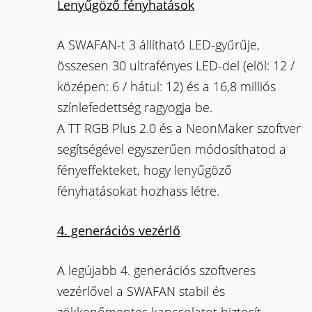
Lenyűgöző fényhatások
A SWAFAN-t 3 állítható LED-gyűrűje,
összesen 30 ultrafényes LED-del (elöl: 12 /
középen: 6 / hátul: 12) és a 16,8 milliós
színlefedettség ragyogja be.
A TT RGB Plus 2.0 és a NeonMaker szoftver
segítségével egyszerűen módosíthatod a
fényeffekteket, hogy lenyűgöző
fényhatásokat hozhass létre.
4. generációs vezérlő
A legújabb 4. generációs szoftveres
vezérlővel a SWAFAN stabil és