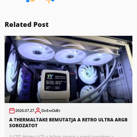
Related Post
2026.07.27.
OnEmOdEr
A THERMALTAKE BEMUTATJA A RETRO ULTRA ARGB
SOROZATOT
A CRT-ihlette LCD-s hűtés ötvözi a retró karaktert a