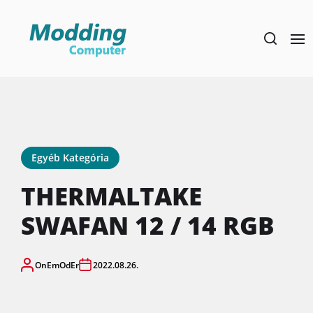
Skip
to
the
content
Egyéb Kategória
THERMALTAKE
SWAFAN 12 / 14 RGB
OnEmOdEr
2022.08.26.