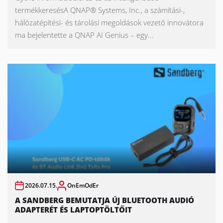
termékkeresésA QNAP® Systems, Inc., a számítási-,
hálózatépítési- és tárolási megoldások vezető innovátora
ma bejelentette a QNAP AI Genius – egy...
2026.07.15.
OnEmOdEr
A SANDBERG BEMUTATJA ÚJ BLUETOOTH AUDIÓ
ADAPTERÉT ÉS LAPTOPTÖLTŐIT