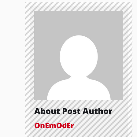
About Post Author
OnEmOdEr