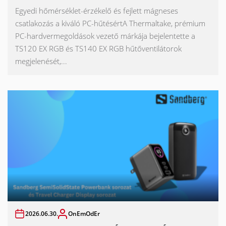
Egyedi hőmérséklet-érzékelő és fejlett mágneses
csatlakozás a kiváló PC-hűtésértA Thermaltake, prémium
PC-hardvermegoldások vezető márkája bejelentette a
TS120 EX RGB és TS140 EX RGB hűtőventilátorok
megjelenését,...
2026.06.30.
OnEmOdEr