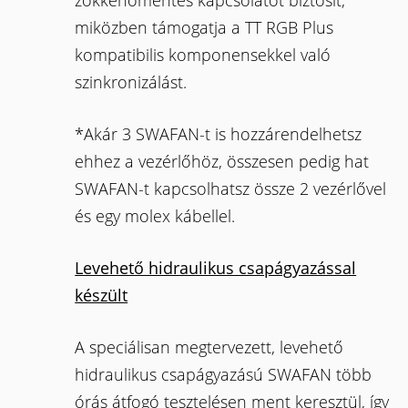
zökkenőmentes kapcsolatot biztosít,
miközben támogatja a TT RGB Plus
kompatibilis komponensekkel való
szinkronizálást.
*Akár 3 SWAFAN-t is hozzárendelhetsz
ehhez a vezérlőhöz, összesen pedig hat
SWAFAN-t kapcsolhatsz össze 2 vezérlővel
és egy molex kábellel.
Levehető hidraulikus csapágyazással
készült
A speciálisan megtervezett, levehető
hidraulikus csapágyazású SWAFAN több
órás átfogó tesztelésen ment keresztül, így