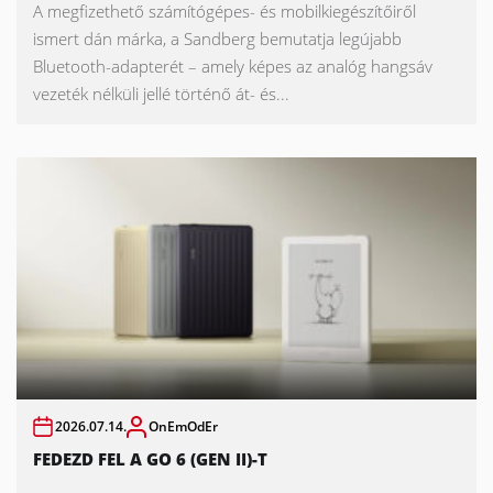
A megfizethető számítógépes- és mobilkiegészítőiről
ismert dán márka, a Sandberg bemutatja legújabb
Bluetooth-adapterét – amely képes az analóg hangsáv
vezeték nélküli jellé történő át- és...
2026.07.14.
OnEmOdEr
FEDEZD FEL A GO 6 (GEN II)-T