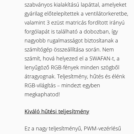
szabványos kialakítású lapáttal, amelyeket
gyárilag előtelepítettek a ventilátorkeretbe,
valamint 3 ezüst matricás fordított irányú
forgólapát is található a dobozban, így
nagyobb rugalmasságot biztosítanak a
számítógép összeállítása során. Nem
számít, hová helyezed el a SWAFAN-t, a
lenyűgöző RGB-fények minden szögből
átragyognak. Teljesítmény, hűtés és élénk
RGB-világítás – mindezt egyben
megkaphatod!
Kiváló hűtési teljesítmény
Ez a nagy teljesítményű, PWM-vezérlésű