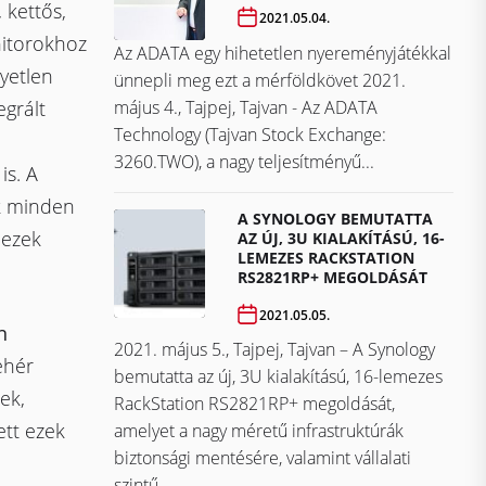
 kettős,
2021.05.04.
nitorokhoz
Az ADATA egy hihetetlen nyereményjátékkal
gyetlen
ünnepli meg ezt a mérföldkövet ​​​​​​​2021.
május 4., Tajpej, Tajvan - Az ADATA
egrált
Technology (Tajvan Stock Exchange:
3260.TWO), a nagy teljesítményű...
is. A
k minden
A SYNOLOGY BEMUTATTA
mezek
AZ ÚJ, 3U KIALAKÍTÁSÚ, 16-
LEMEZES RACKSTATION
RS2821RP+ MEGOLDÁSÁT
2021.05.05.
n
2021. május 5., Tajpej, Tajvan – A Synology
ehér
bemutatta az új, 3U kialakítású, 16-lemezes
ek,
RackStation RS2821RP+ megoldását,
ett ezek
amelyet a nagy méretű infrastruktúrák
biztonsági mentésére, valamint vállalati
szintű...