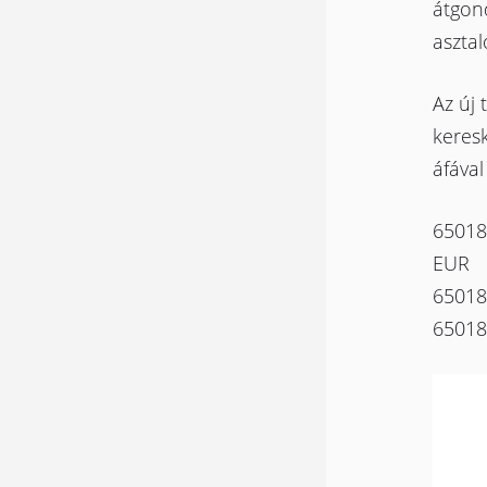
átgond
asztal
Az új 
keresk
áfával
65018
EUR
65018
65018