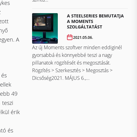
ykes
z
A STEELSERIES BEMUTATJA
zott
A MOMENTS
SZOLGÁLTATÁST
rnyő
2021.05.06.
egyen. A
Az új Moments szoftver minden eddiginél
gyorsabbá és könnyebbé teszi a nagy
pillanatok rögzítését és megosztását.
Rögzítés > Szerkesztés > Megosztás >
 és
Dicsőség2021. MÁJUS 6.,...
ellek
jebb 49
 teszi
lkül érik
ató és