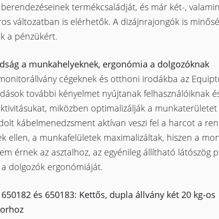
 berendezéseinek termékcsaládját, és már két-, valamin
os változatban is elérhetők. A dizájnrajongók is minős
k a pénzükért.
dság a munkahelyeknek, ergonómia a dolgozóknak
monitorállvány cégeknek és otthoni irodákba az Equiptő
dások további kényelmet nyújtanak felhasználóiknak és
tivitásukat, miközben optimalizálják a munkaterületet i
dolt kábelmenedzsment aktívan veszi fel a harcot a ren
k ellen, a munkafelületek maximalizáltak, hiszen a mo
m érnek az asztalhoz, az egyénileg állítható látószög p
 a dolgozók ergonómiáját.
 650182 és 650183: Kettős, dupla állvány két 20 kg-os
orhoz