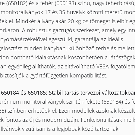
te (650182) és a fehér (650183) színű, nagy teherbírású,
 monitorállványok 17 és 35 hüvelyk közötti méretű mo
ek el. Mindkét állvány akár 20 kg-os tömeget is elbír e
rkaron. A robusztus gázrugós szerkezet, amely egy int
nyomásérzékelővel egészül ki, garantálja az ideális
losztást minden irányban, különböző terhelés mellett 
don dönthető kialakításnak köszönhetően a látószöge
an egyénileg állíthatók, az eltávolítható VESA-fogatóle
biztosítják a gyártófüggetlen kompatibilitást.
 650184 és 650185: Stabil tartás tervezői változatokba
prémium monitorállványok szintén fekete (650184) és f
85) színben érhetőek el. Ezen modellek azoknak készült
k fontos az új és modern dizájn. Funkcionalitásuk mell
állványok vizuálisan is a legjobbak közé tartoznak.