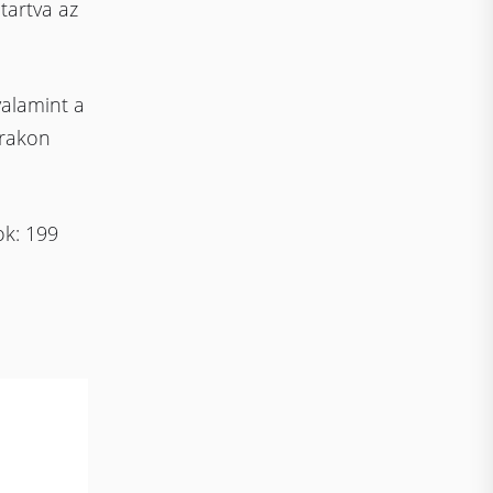
tartva az
valamint a
árakon
ok: 199