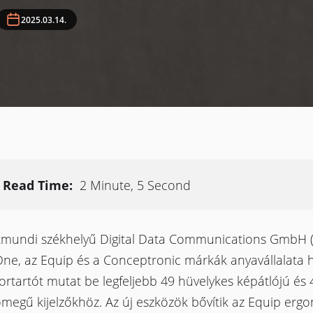
2025.03.14.
Read Time:
2 Minute, 5 Second
tmundi székhelyű Digital Data Communications GmbH (
ne, az Equip és a Conceptronic márkák anyavállalata h
rtartót mutat be legfeljebb 49 hüvelykes képátlójú és 
ömegű kijelzőkhöz. Az új eszközök bővítik az Equip erg