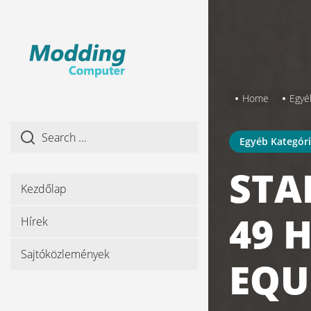
Skip
to
the
content
Home
Egyé
Egyéb Kategór
STA
Kezdőlap
49 
Hírek
Sajtóközlemények
EQU