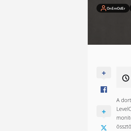
OnEmOdEr
A dor
LevelO
monito
összt