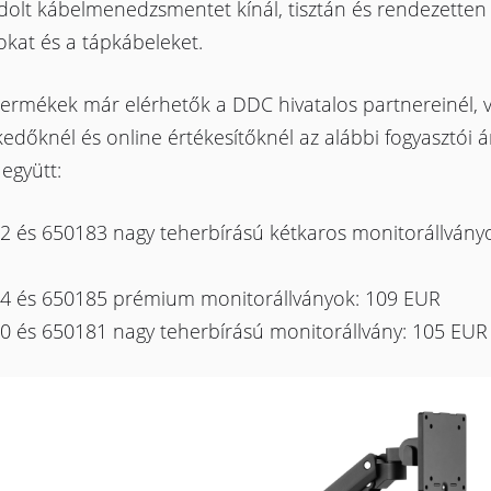
olt kábelmenedzsmentet kínál, tisztán és rendezetten 
okat és a tápkábeleket.
termékek már elérhetők a DDC hivatalos partnereinél, 
edőknél és online értékesítőknél az alábbi fogyasztói 
 együtt:
2 és 650183 nagy teherbírású kétkaros monitorállvány
4 és 650185 prémium monitorállványok: 109 EUR
0 és 650181 nagy teherbírású monitorállvány: 105 EUR