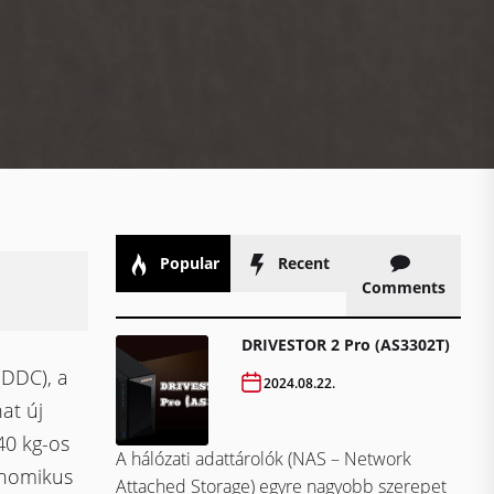
Popular
Recent
Comments
DRIVESTOR 2 Pro (AS3302T)
DDC), a
2024.08.22.
at új
40 kg-os
A hálózati adattárolók (NAS – Network
onomikus
Attached Storage) egyre nagyobb szerepet