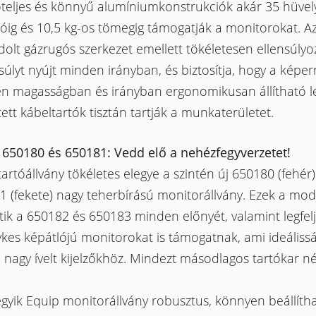
őteljes és könnyű alumíniumkonstrukciók akár 35 hüvel
óig és 10,5 kg-os tömegig támogatják a monitorokat. A
olt gázrugós szerkezet emellett tökéletesen ellensúlyo
úlyt nyújt minden irányban, és biztosítja, hogy a képe
n magasságban és irányban ergonomikusan állítható l
ett kábeltartók tisztán tartják a munkaterületet.
 650180 és 650181: Vedd elő a nehézfegyverzetet!
tartóállvány tökéletes elegye a szintén új 650180 (fehér)
 (fekete) nagy teherbírású monitorállvány. Ezek a mod
tik a 650182 és 650183 minden előnyét, valamint legfel
kes képátlójú monitorokat is támogatnak, ami ideálissá
 nagy ívelt kijelzőkhöz. Mindezt másodlagos tartókar né
gyik Equip monitorállvány robusztus, könnyen beállíth