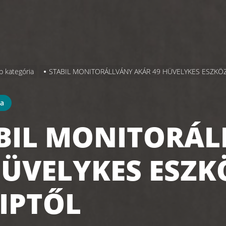
b kategória
STABIL MONITORÁLLVÁNY AKÁR 49 HÜVELYKES ESZK
ia
BIL MONITORÁL
HÜVELYKES ESZ
IPTŐL