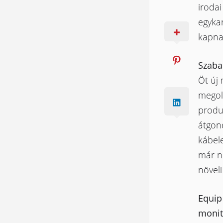
irodai
egykar
kapna
Szaba
Öt új 
megol
produk
átgon
kábele
már ne
növeli
Equip
monit