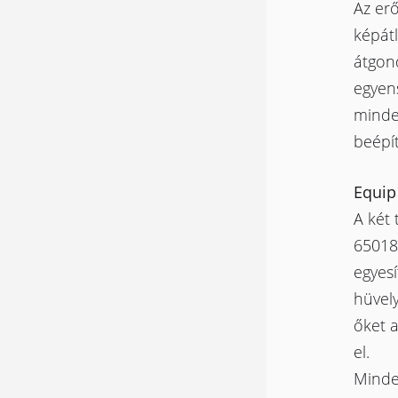
Az er
képátl
átgond
egyens
minde
beépít
Equip
A két 
650181
egyesí
hüvely
őket a
el.
Minde