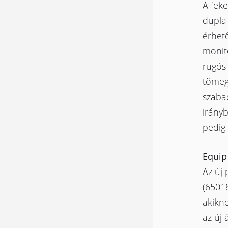
A feke
dupla
érhető
monito
rugós 
tömege
szaba
irányb
pedig 
Equip
Az új 
(6501
akikne
az új 