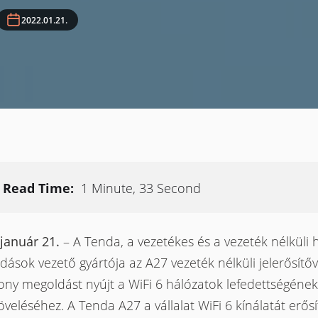
2022.01.21.
Read Time:
1 Minute, 33 Second
január 21.
– A Tenda, a vezetékes és a vezeték nélküli h
ások vezető gyártója az A27 vezeték nélküli jelerősítőv
ony megoldást nyújt a WiFi 6 hálózatok lefedettségének
eléséhez. A Tenda A27 a vállalat WiFi 6 kínálatát erősí