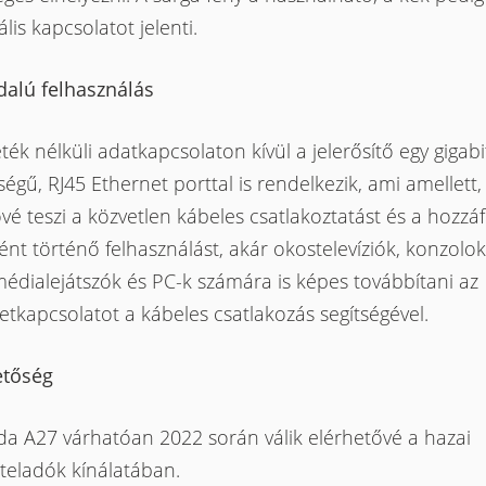
lis kapcsolatot jelenti.
dalú felhasználás
ték nélküli adatkapcsolaton kívül a jelerősítő egy gigabi
égű, RJ45 Ethernet porttal is rendelkezik, ami amellett,
vé teszi a közvetlen kábeles csatlakoztatást és a hozzáf
nt történő felhasználást, akár okostelevíziók, konzolok
édialejátszók és PC-k számára is képes továbbítani az
etkapcsolatot a kábeles csatlakozás segítségével.
etőség
da A27 várhatóan 2022 során válik elérhetővé a hazai
teladók kínálatában.