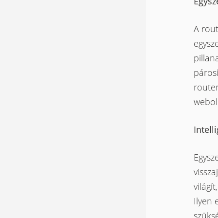
Egysz
A rout
egysz
pillan
párosí
route
webol
Intell
Egysze
vissza
világí
Ilyen 
szüksé