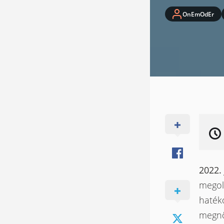
OnEmOdEr
2022. 
megold
haték
megnöv