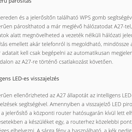
erű párosítás
ereden és a jelerősítőn található WPS gomb segítségév
erűen párosíthatod a már meglévő hálózatodat A27-tel,
atok alatt megnövelheted a vezeték nélküli hálózati jele
tás emellett akár telefonról is megoldható, mindössze 
r adatait kell csak begépelni az automatikusan megjele
dalon az A27-re történő csatlakozást követően.
igens LED-es visszajelzés
rűen ellenőrizheted az A27 állapotát az intelligens LED
jelzések segítségével. Amennyiben a visszajelző LED pir
t, a jelerősítő a központi router hatósugarán kívül lett el
esetekben a készüléket egy, a routerhez közelebbi pont
ges elhelyezni. A sárga fény a használható, a kék pedig