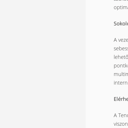
optimá
Sokol
A veze
sebess
lehető
pontké
multim
intern
Elérh
A Ten
viszon