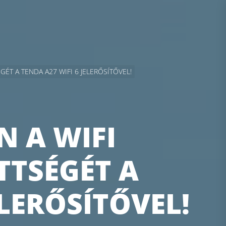
T A TENDA A27 WIFI 6 JELERŐSÍTŐVEL!
 A WIFI
TTSÉGÉT A
ELERŐSÍTŐVEL!