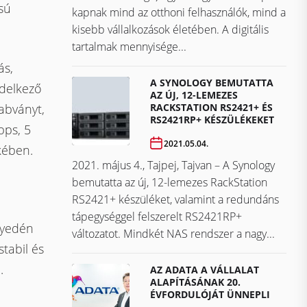
sú
kapnak mind az otthoni felhasználók, mind a
kisebb vállalkozások életében. A digitális
tartalmak mennyisége...
ás,
A SYNOLOGY BEMUTATTA
ndelkező
AZ ÚJ, 12-LEMEZES
RACKSTATION RS2421+ ÉS
abványt,
RS2421RP+ KÉSZÜLÉKEKET
bps, 5
2021.05.04.
kében.
2021. május 4., Tajpej, Tajvan – A Synology
bemutatta az új, 12-lemezes RackStation
RS2421+ készüléket, valamint a redundáns
tápegységgel felszerelt RS2421RP+
nyedén
változatot. Mindkét NAS rendszer a nagy...
stabil és
.
AZ ADATA A VÁLLALAT
ALAPÍTÁSÁNAK 20.
ÉVFORDULÓJÁT ÜNNEPLI