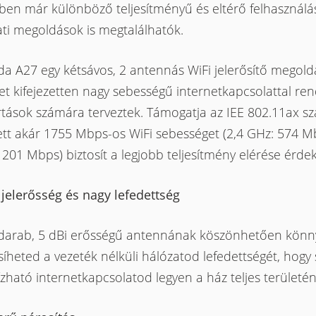
ben már különböző teljesítményű és eltérő felhasználá
ti megoldások is megtalálhatók.
a A27 egy kétsávos, 2 antennás WiFi jelerősítő megold
t kifejezetten nagy sebességű internetkapcsolattal re
rtások számára terveztek. Támogatja az IEE 802.11ax sz
ett akár 1755 Mbps-os WiFi sebességet (2,4 GHz: 574 M
201 Mbps) biztosít a legjobb teljesítmény elérése érde
 jelerősség és nagy lefedettség
 darab, 5 dBi erősségű antennának köszönhetően kön
síheted a vezeték nélküli hálózatod lefedettségét, hogy 
ható internetkapcsolatod legyen a ház teljes területén