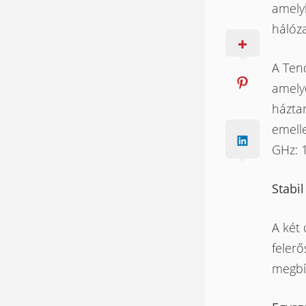
amely
hálóza
A Tend
amelye
házta
emell
GHz: 1
Stabil
A két
felerő
megbíz