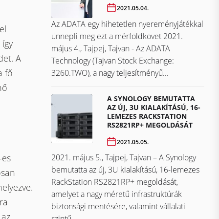
2021.05.04.
Az ADATA egy hihetetlen nyereményjátékkal
el
ünnepli meg ezt a mérföldkövet ​​​​​​​2021.
 így
május 4., Tajpej, Tajvan - Az ADATA
det. A
Technology (Tajvan Stock Exchange:
a fő
3260.TWO), a nagy teljesítményű...
nő
A SYNOLOGY BEMUTATTA
AZ ÚJ, 3U KIALAKÍTÁSÚ, 16-
LEMEZES RACKSTATION
RS2821RP+ MEGOLDÁSÁT
2021.05.05.
2021. május 5., Tajpej, Tajvan – A Synology
-es
bemutatta az új, 3U kialakítású, 16-lemezes
osan
RackStation RS2821RP+ megoldását,
helyezve.
amelyet a nagy méretű infrastruktúrák
ra
biztonsági mentésére, valamint vállalati
 az
szintű...