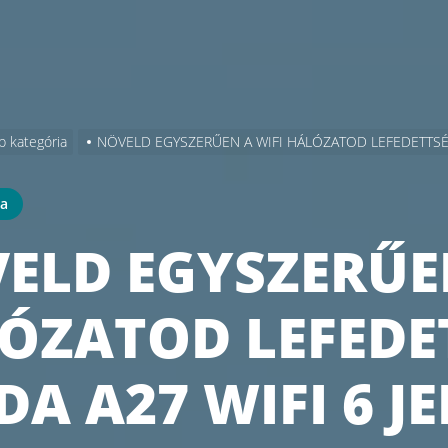
b kategória
NÖVELD EGYSZERŰEN A WIFI HÁLÓZATOD LEFEDETTSÉGÉ
ia
ELD EGYSZERŰEN
ÓZATOD LEFEDE
DA A27 WIFI 6 J