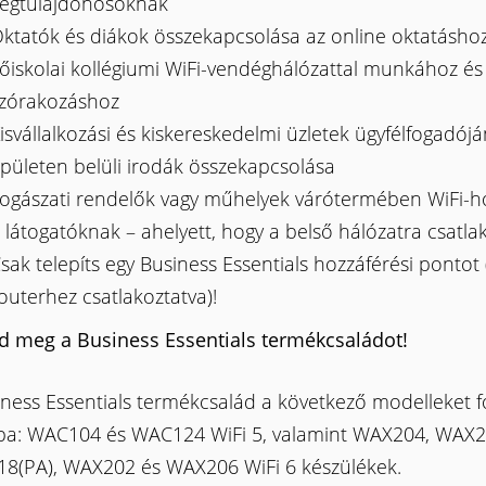
égtulajdonosoknak
ktatók és diákok összekapcsolása az online oktatásho
őiskolai kollégiumi WiFi-vendéghálózattal munkához és
zórakozáshoz
isvállalkozási és kiskereskedelmi üzletek ügyfélfogadój
pületen belüli irodák összekapcsolása
ogászati rendelők vagy műhelyek várótermében WiFi-h
 látogatóknak – ahelyett, hogy a belső hálózatra csatl
sak telepíts egy Business Essentials hozzáférési pontot 
outerhez csatlakoztatva)!
d meg a Business Essentials termékcsaládot!
ness Essentials termékcsalád a következő modelleket fo
a: WAC104 és WAC124 WiFi 5, valamint WAX204, WAX2
8(PA), WAX202 és WAX206 WiFi 6 készülékek.