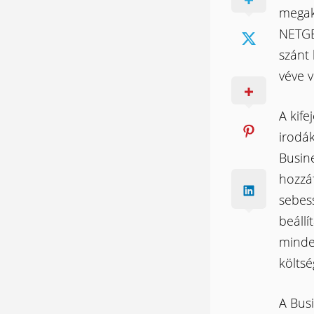
megak
NETGE
szánt 
véve v
A kife
irodák
Busine
hozzáf
sebess
beállí
minde
költs
A Bus