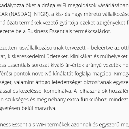
adályozza őket a drága WiFi-megoldások vásárlásában
AR (NASDAQ: NTGR), a kis- és nagy méretű vállalkozás
hálózati termékek vezető gyártója ezeket az igényeket 
ezette be a Business Essentials termékcsaládot.
jezetten kisvállalkozásoknak tervezett – beleértve az ott
at, kiskereskedelmi üzleteket, klinikákat és műhelyeket
ss Essentials sorozat kiváló ár-érték arányú vezeték nél
érési pontok növekvő kínálatát foglalja magába. Kimag
éget, valamint átfogó lefedettséget biztosítanak egysze
tással és kezeléssel kombinálva. A felhasználók hozzáfé
n szükséges és még néhány extra funkcióhoz, mindezt
égvetésen belül maradva.
iness Essentials WiFi-termékek azonnali és egyszerű me