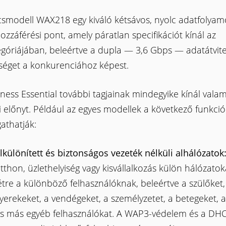
csmodell WAX218 egy kiváló kétsávos, nyolc adatfolyam
ozzáférési pont, amely páratlan specifikációt kínál az
góriájában, beleértve a dupla — 3,6 Gbps — adatátvite
séget a konkurenciához képest.
ness Essential további tagjainak mindegyike kínál valam
 előnyt. Például az egyes modellek a következő funkció
athatják:
lkülönített és biztonságos vezeték nélküli alhálózatok
tthon, üzlethelyiség vagy kisvállalkozás külön hálózato
étre a különböző felhasználóknak, beleértve a szülőket,
yerekeket, a vendégeket, a személyzetet, a betegeket, 
s más egyéb felhasználókat. A WAP3-védelem és a DH