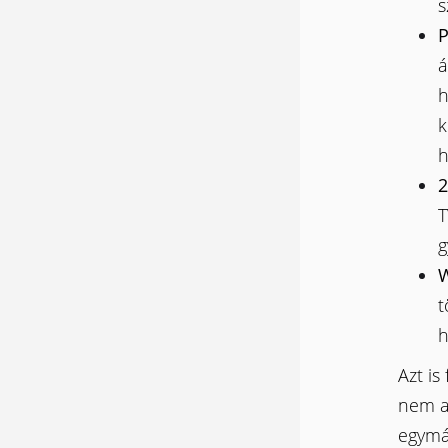
s
P
á
h
k
h
2
T
g
W
t
h
Azt is
nem a
egymá