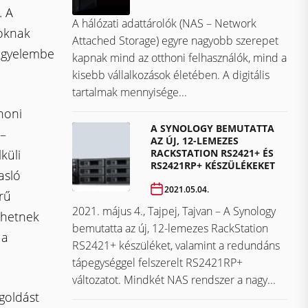
. A
A hálózati adattárolók (NAS – Network
oknak
Attached Storage) egyre nagyobb szerepet
figyelembe
kapnak mind az otthoni felhasználók, mind a
kisebb vállalkozások életében. A digitális
tartalmak mennyisége...
honi
A SYNOLOGY BEMUTATTA
 –
AZ ÚJ, 12-LEMEZES
RACKSTATION RS2421+ ÉS
küli
RS2421RP+ KÉSZÜLÉKEKET
asló
2021.05.04.
rű
2021. május 4., Tajpej, Tajvan – A Synology
rhetnek
bemutatta az új, 12-lemezes RackStation
 a
RS2421+ készüléket, valamint a redundáns
tápegységgel felszerelt RS2421RP+
változatot. Mindkét NAS rendszer a nagy...
goldást