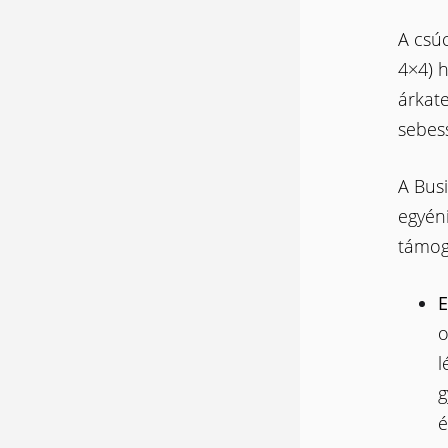
A csú
4×4) h
árkate
sebes
A Busi
egyéni
támog
E
o
l
g
é