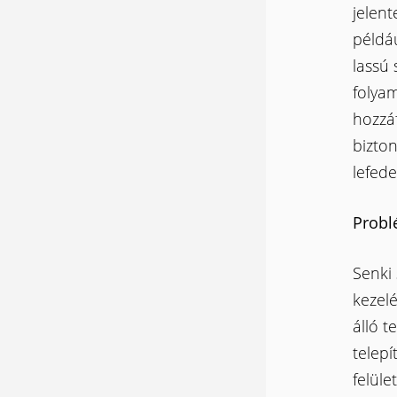
jelent
példáu
lassú 
folyam
hozzá
bizto
lefede
Probl
Senki 
kezelé
álló t
telepí
felüle