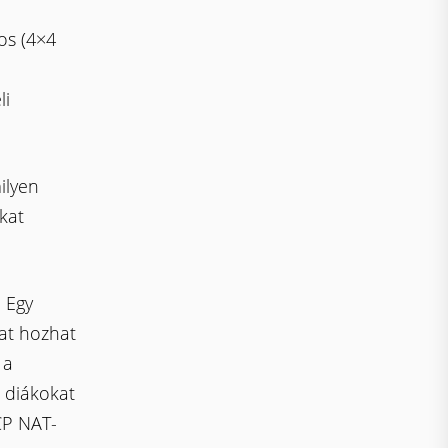
os (4×4
li
ilyen
kat
:
Egy
kat hozhat
 a
a diákokat
CP NAT-