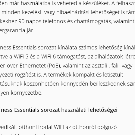
en már használatba is veheted a készüléket. A felhasz
t minden kezelési- vagy hibaelhárítási lehetőséget is tá
kekhez 90 napos telefonos és chattámogatás, valamint
ergarancia jár.
ness Essentials sorozat kínálata számos lehetőség kínál
tve a WiFi 5 és a WiFi 6 támogatást, az alhálózatok létr
r-over-Ethernetet (PoE), valamint az asztali-, fali- vagy
zeti rögzítést is. A termékek kompakt és letisztult
kításuknak köszönhetően könnyedén beilleszkednek szi
lyen környezetbe.
iness Essentials sorozat használati lehetőségei
edikált otthoni irodai WiFi az otthonról dolgozó