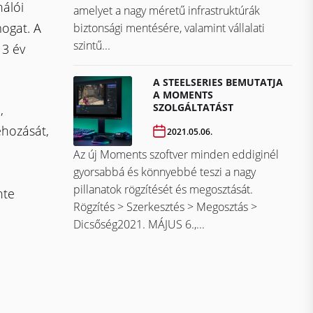
nálói
amelyet a nagy méretű infrastruktúrák
mogat. A
biztonsági mentésére, valamint vállalati
szintű...
 3 év
A STEELSERIES BEMUTATJA
A MOMENTS
SZOLGÁLTATÁST
,
ehozását,
2021.05.06.
Az új Moments szoftver minden eddiginél
gyorsabbá és könnyebbé teszi a nagy
pillanatok rögzítését és megosztását.
nte
Rögzítés > Szerkesztés > Megosztás >
Dicsőség2021. MÁJUS 6.,...