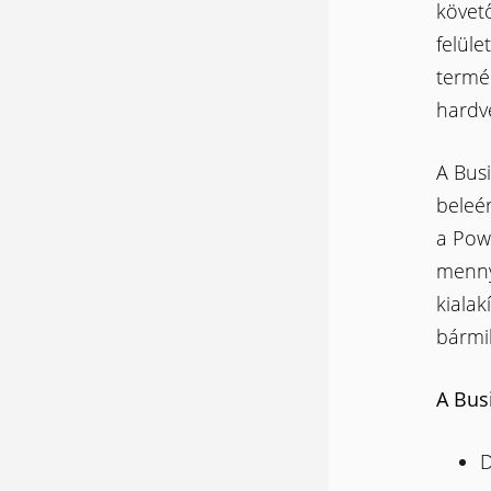
követő
felüle
termé
hardv
A Busi
beleér
a Powe
mennye
kiala
bármi
A Bus
D