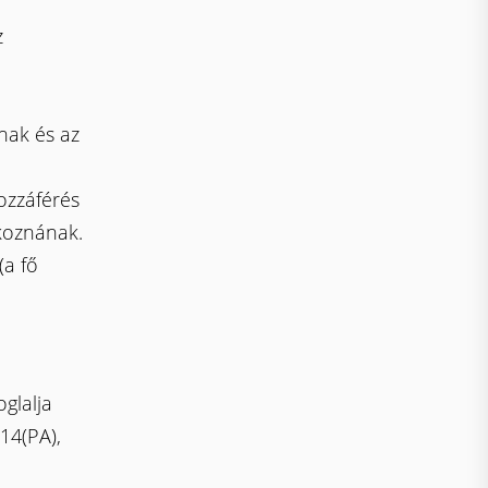
z
ának és az
ozzáférés
akoznának.
(a fő
glalja
14(PA),