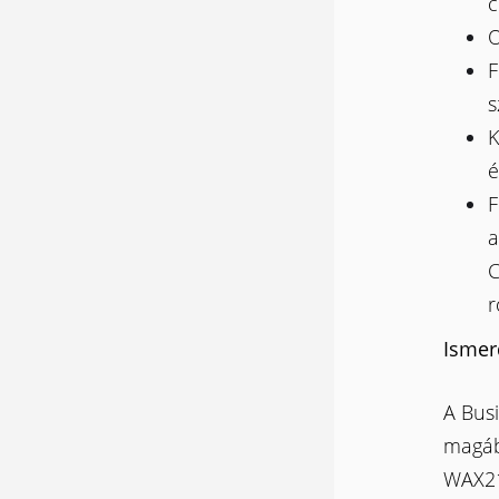
c
O
F
s
K
é
F
a
C
r
Ismer
A Busi
magáb
WAX21