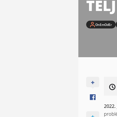
TEL
OnEmOdEr
2022. 
probl