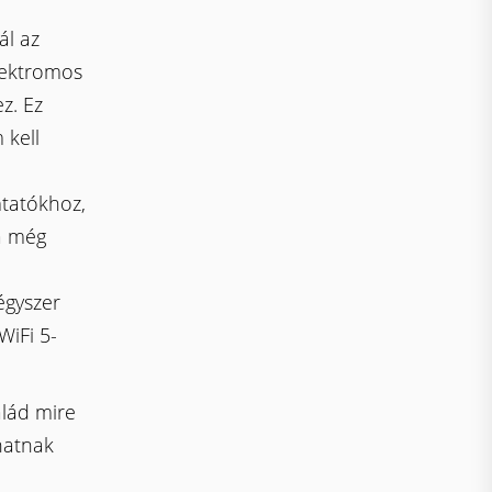
ál az
elektromos
z. Ez
 kell
tatókhoz,
a még
égyszer
WiFi 5-
alád mire
hatnak