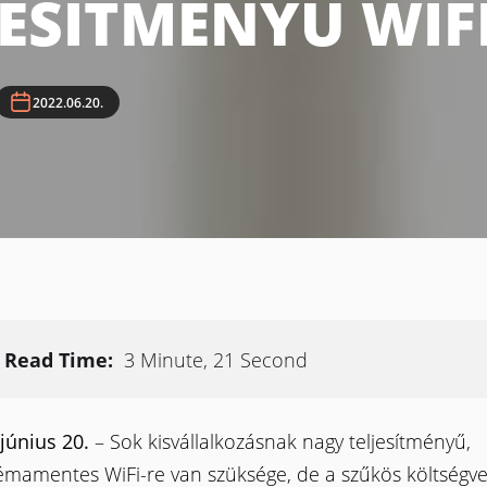
JESÍTMÉNYŰ WIF
2022.06.20.
Read Time:
3 Minute, 21 Second
június 20.
– Sok kisvállalkozásnak nagy teljesítményű,
émamentes WiFi-re van szüksége, de a szűkös költségve