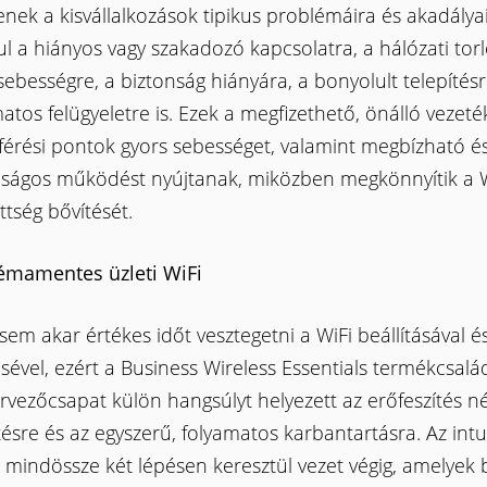
enek a kisvállalkozások tipikus problémáira és akadályai
l a hiányos vagy szakadozó kapcsolatra, a hálózati tor
sebességre, a biztonság hiányára, a bonyolult telepítésr
atos felügyeletre is. Ezek a megfizethető, önálló vezeték
férési pontok gyors sebességet, valamint megbízható é
nságos működést nyújtanak, miközben megkönnyítik a W
ttség bővítését.
émamentes üzleti WiFi
sem akar értékes időt vesztegetni a WiFi beállításával é
sével, ezért a Business Wireless Essentials termékcsal
ervezőcsapat külön hangsúlyt helyezett az erőfeszítés né
tésre és az egyszerű, folyamatos karbantartásra. Az intu
t mindössze két lépésen keresztül vezet végig, amelyek b