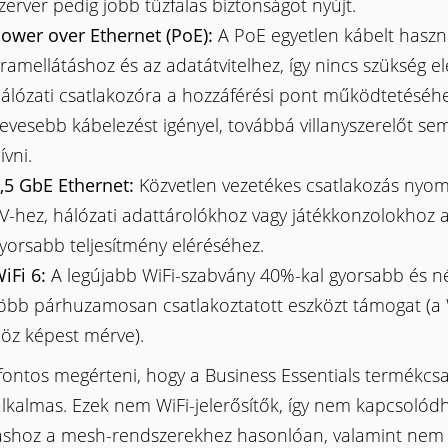
zerver pedig jobb tűzfalas biztonságot nyújt.
ower over Ethernet (PoE):
A PoE egyetlen kábelt haszn
ramellátáshoz és az adatátvitelhez, így nincs szükség 
álózati csatlakozóra a hozzáférési pont működtetéséhe
evesebb kábelezést igényel, továbbá villanyszerelőt sem
ívni.
,5 GbE Ethernet:
Közvetlen vezetékes csatlakozás nyom
V-hez, hálózati adattárolókhoz vagy játékkonzolokhoz 
yorsabb teljesítmény eléréséhez.
iFi 6:
A legújabb WiFi-szabvány 40%-kal gyorsabb és n
öbb párhuzamosan csatlakoztatott eszközt támogat (a 
öz képest mérve).
 fontos megérteni, hogy a Business Essentials termékcs
lkalmas. Ezek nem WiFi-jelerősítők, így nem kapcsolód
shoz a mesh-rendszerekhez hasonlóan, valamint nem