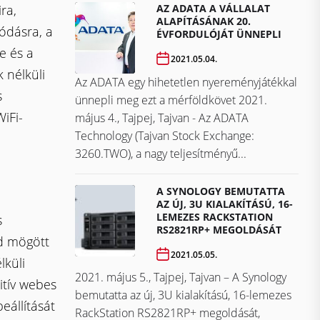
AZ ADATA A VÁLLALAT
ra,
ALAPÍTÁSÁNAK 20.
lódásra, a
ÉVFORDULÓJÁT ÜNNEPLI
e és a
2021.05.04.
 nélküli
Az ADATA egy hihetetlen nyereményjátékkal
s
ünnepli meg ezt a mérföldkövet ​​​​​​​2021.
iFi-
május 4., Tajpej, Tajvan - Az ADATA
Technology (Tajvan Stock Exchange:
3260.TWO), a nagy teljesítményű...
A SYNOLOGY BEMUTATTA
AZ ÚJ, 3U KIALAKÍTÁSÚ, 16-
LEMEZES RACKSTATION
s
RS2821RP+ MEGOLDÁSÁT
ád mögött
2021.05.05.
lküli
2021. május 5., Tajpej, Tajvan – A Synology
itív webes
bemutatta az új, 3U kialakítású, 16-lemezes
eállítását
RackStation RS2821RP+ megoldását,