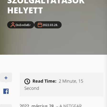
SZOLGÁLTATÁSOK
HELYETT
OnEmOdEr
2022.03.28.
Read Time:
2 Minute, 15
Second
2022. március 28.
– A NETGEAR