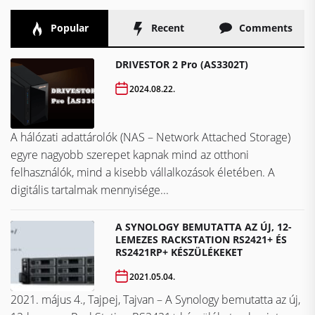
Popular
Recent
Comments
DRIVESTOR 2 Pro (AS3302T)
2024.08.22.
A hálózati adattárolók (NAS – Network Attached Storage)
egyre nagyobb szerepet kapnak mind az otthoni
felhasználók, mind a kisebb vállalkozások életében. A
digitális tartalmak mennyisége...
A SYNOLOGY BEMUTATTA AZ ÚJ, 12-
LEMEZES RACKSTATION RS2421+ ÉS
RS2421RP+ KÉSZÜLÉKEKET
2021.05.04.
2021. május 4., Tajpej, Tajvan – A Synology bemutatta az új,