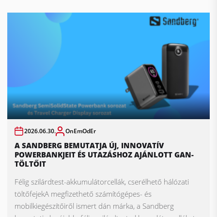
2026.06.30.
OnEmOdEr
A SANDBERG BEMUTATJA ÚJ, INNOVATÍV
POWERBANKJEIT ÉS UTAZÁSHOZ AJÁNLOTT GAN-
TÖLTŐIT
Félig szilárdtest-akkumulátorcellák, cserélhető hálózati
töltőfejekA megfizethető számítógépes- és
mobilkiegészítőiről ismert dán márka, a Sandberg