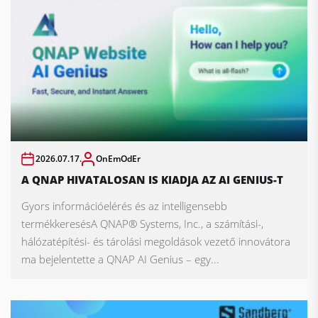
2026.07.17.
OnEmOdEr
A QNAP HIVATALOSAN IS KIADJA AZ AI GENIUS-T
Gyors információelérés és az intelligensebb
termékkeresésA QNAP® Systems, Inc., a számítási-,
hálózatépítési- és tárolási megoldások vezető innovátora
ma bejelentette a QNAP AI Genius – egy...