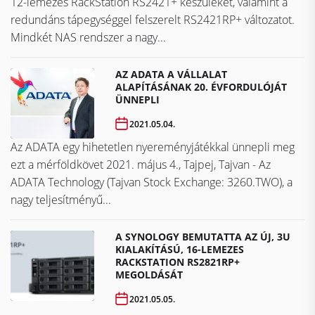
12-lemezes RackStation RS2421+ készüléket, valamint a
redundáns tápegységgel felszerelt RS2421RP+ változatot.
Mindkét NAS rendszer a nagy...
AZ ADATA A VÁLLALAT
ALAPÍTÁSÁNAK 20. ÉVFORDULÓJÁT
ÜNNEPLI
2021.05.04.
Az ADATA egy hihetetlen nyereményjátékkal ünnepli meg
ezt a mérföldkövet ​​​​​​​2021. május 4., Tajpej, Tajvan - Az
ADATA Technology (Tajvan Stock Exchange: 3260.TWO), a
nagy teljesítményű...
A SYNOLOGY BEMUTATTA AZ ÚJ, 3U
KIALAKÍTÁSÚ, 16-LEMEZES
RACKSTATION RS2821RP+
MEGOLDÁSÁT
2021.05.05.