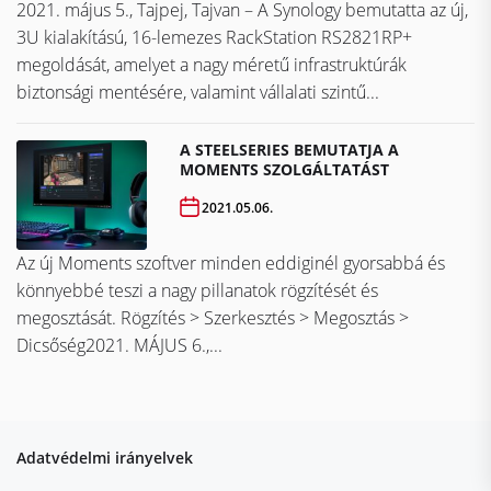
2021. május 5., Tajpej, Tajvan – A Synology bemutatta az új,
3U kialakítású, 16-lemezes RackStation RS2821RP+
megoldását, amelyet a nagy méretű infrastruktúrák
biztonsági mentésére, valamint vállalati szintű...
A STEELSERIES BEMUTATJA A
MOMENTS SZOLGÁLTATÁST
2021.05.06.
Az új Moments szoftver minden eddiginél gyorsabbá és
könnyebbé teszi a nagy pillanatok rögzítését és
megosztását. Rögzítés > Szerkesztés > Megosztás >
Dicsőség2021. MÁJUS 6.,...
Adatvédelmi irányelvek