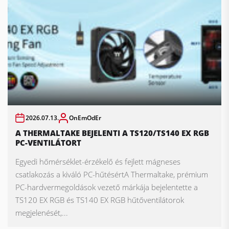
2026.07.13.
OnEmOdEr
A THERMALTAKE BEJELENTI A TS120/TS140 EX RGB
PC-VENTILÁTORT
Egyedi hőmérséklet-érzékelő és fejlett mágneses
csatlakozás a kiváló PC-hűtésértA Thermaltake, prémium
PC-hardvermegoldások vezető márkája bejelentette a
TS120 EX RGB és TS140 EX RGB hűtőventilátorok
megjelenését,...