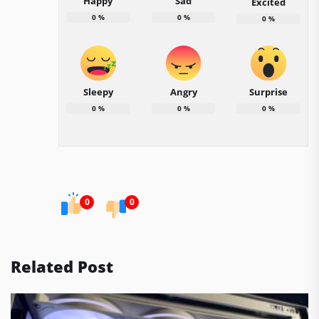
Happy
Sad
Excited
0
%
0
%
0
%
Sleepy
Angry
Surprise
0
%
0
%
0
%
0
0
Related Post