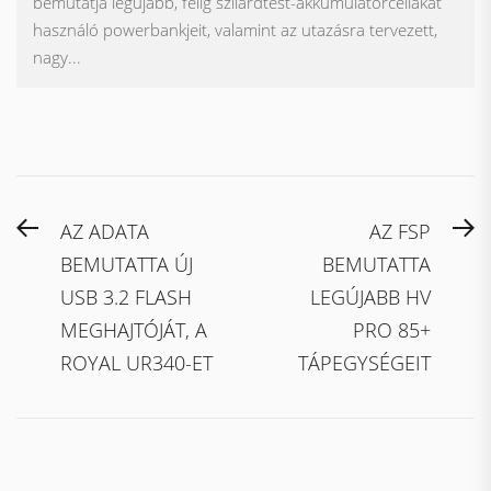
bemutatja legújabb, félig szilárdtest-akkumulátorcellákat
használó powerbankjeit, valamint az utazásra tervezett,
nagy...
Bejegyzés
Previous
N
AZ ADATA
AZ FSP
navigáció
post:
po
BEMUTATTA ÚJ
BEMUTATTA
USB 3.2 FLASH
LEGÚJABB HV
MEGHAJTÓJÁT, A
PRO 85+
ROYAL UR340-ET
TÁPEGYSÉGEIT