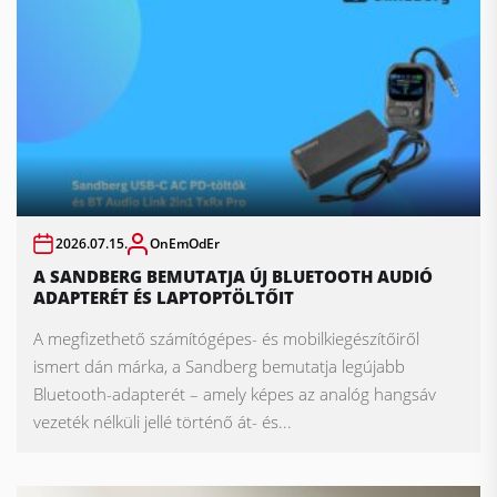
2026.07.15.
OnEmOdEr
A SANDBERG BEMUTATJA ÚJ BLUETOOTH AUDIÓ
ADAPTERÉT ÉS LAPTOPTÖLTŐIT
A megfizethető számítógépes- és mobilkiegészítőiről
ismert dán márka, a Sandberg bemutatja legújabb
Bluetooth-adapterét – amely képes az analóg hangsáv
vezeték nélküli jellé történő át- és...