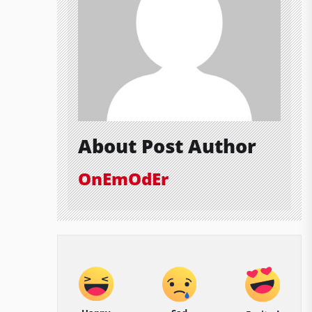
About Post Author
OnEmOdEr