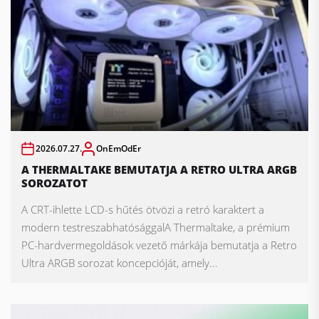
2026.07.27.
OnEmOdEr
A THERMALTAKE BEMUTATJA A RETRO ULTRA ARGB
SOROZATOT
A CRT-ihlette LCD-s hűtés ötvözi a retró karaktert a
modern testreszabhatósággalA Thermaltake, a prémium
PC-hardvermegoldások vezető márkája bemutatja a Retro
Ultra ARGB sorozat koncepcióját, amely...