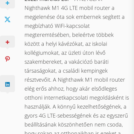
Nighthawk M1 4G LTE mobil router a
megjelenése óta sok embernek segített a
megbízható WiFi-kapcsolat
megteremtésében, beleértve többek
között a helyi kávézókat, az iskolai
kollégiumokat, az üzleti úton lévő
szakembereket, a vakációzó baráti
társaságokat, a családi kempingek
résztvevőit. A Nighthawk M1 mobil router
elég erős ahhoz, hogy akár elsődleges
otthoni internetkapcsolati megoldásként is
használják. A könnyű kezelhetőségének, a
gyors 4G LTE-sebességének és az egyszerű
beállításának köszönhetően nem csoda,
hogy sokan az otthonaikban is ezeket a