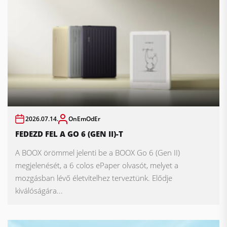
2026.07.14.
OnEmOdEr
FEDEZD FEL A GO 6 (GEN II)-T
A BOOX örömmel jelenti be a BOOX Go 6 (Gen II)
megjelenését, a 6 colos ePaper olvasót, melyet a
mozgásban lévő életvitelhez terveztünk. Elődje
kiválóságára...