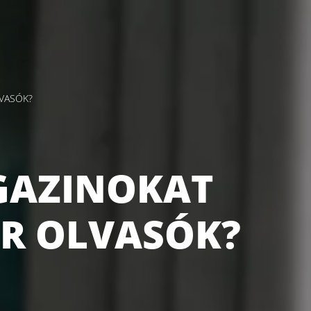
VASÓK?
GAZINOKAT
R OLVASÓK?