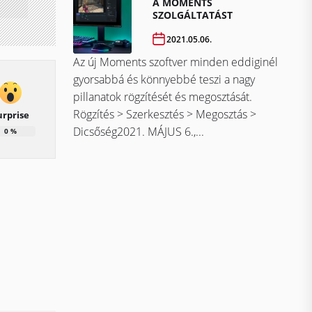
A MOMENTS
SZOLGÁLTATÁST
2021.05.06.
Az új Moments szoftver minden eddiginél
gyorsabbá és könnyebbé teszi a nagy
pillanatok rögzítését és megosztását.
Rögzítés > Szerkesztés > Megosztás >
urprise
Dicsőség2021. MÁJUS 6.,...
0
%