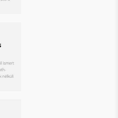
S
l ismert
oth-
 nélküli