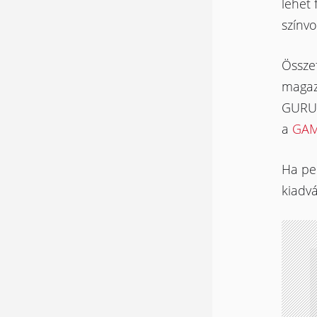
lehet
színvo
Összef
magaz
GURU 
a
GAM
Ha ped
kiadv