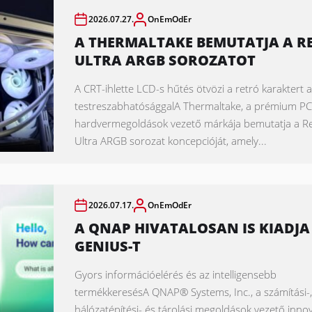
2026.07.27.
OnEmOdEr
A THERMALTAKE BEMUTATJA A R
ULTRA ARGB SOROZATOT
A CRT-ihlette LCD-s hűtés ötvözi a retró karaktert
testreszabhatósággalA Thermaltake, a prémium PC
hardvermegoldások vezető márkája bemutatja a R
Ultra ARGB sorozat koncepcióját, amely...
2026.07.17.
OnEmOdEr
A QNAP HIVATALOSAN IS KIADJA 
GENIUS-T
Gyors információelérés és az intelligensebb
termékkeresésA QNAP® Systems, Inc., a számítási-
hálózatépítési- és tárolási megoldások vezető inno