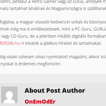
 fizetni, például a Retro Gamer vagy az EDGE, amelyek 
nalú tartalmat kínálnak és Magyarországra is szállítana
oglalva, a magyar olvasók kedvencei voltak és bizonyo
inok még ma is emlékezetesek, mint a PC Guru, GURU
vagy CD-Guru, de a jelenben inkább digitális formában
ERSlife.hu
-n követik a játékos híreket és tartalmakat.
ig valaki szívesen olvas nyomtatott magazint, akkor kül
ányokat is érdemes megfontolni
About Post Author
OnEmOdEr