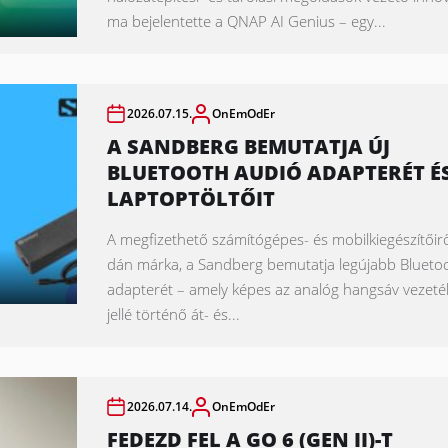
ma bejelentette a QNAP AI Genius – egy...
2026.07.15.
OnEmOdEr
A SANDBERG BEMUTATJA ÚJ
BLUETOOTH AUDIÓ ADAPTERÉT É
LAPTOPTÖLTŐIT
A megfizethető számítógépes- és mobilkiegészítőirő
dán márka, a Sandberg bemutatja legújabb Blueto
adapterét – amely képes az analóg hangsáv vezeték
jellé történő át- és...
2026.07.14.
OnEmOdEr
FEDEZD FEL A GO 6 (GEN II)-T