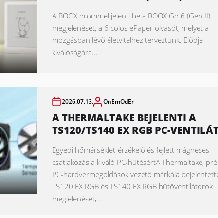
A BOOX örömmel jelenti be a BOOX Go 6 (Gen II)
megjelenését, a 6 colos ePaper olvasót, melyet a
mozgásban lévő életvitelhez terveztünk. Elődje
kiválóságára...
2026.07.13.
OnEmOdEr
A THERMALTAKE BEJELENTI A
TS120/TS140 EX RGB PC-VENTILÁ
Egyedi hőmérséklet-érzékelő és fejlett mágneses
csatlakozás a kiváló PC-hűtésértA Thermaltake, p
PC-hardvermegoldások vezető márkája bejelentett
TS120 EX RGB és TS140 EX RGB hűtőventilátorok
megjelenését,...