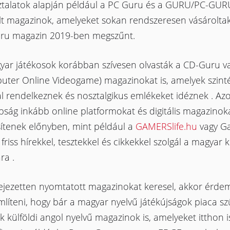
ztalatok alapján például a PC Guru és a GURU/PC-GURU
lt magazinok, amelyeket sokan rendszeresen vásároltak
ru magazin 2019-ben megszűnt.
yar játékosok korábban szívesen olvasták a CD-Guru v
uter Online Videogame) magazinokat is, amelyek szint
al rendelkeznek és nosztalgikus emlékeket idéznek . A
ság inkább online platformokat és digitális magazinok
sítenek előnyben, mint például a
GAMERSlife.hu
vagy G
friss hírekkel, tesztekkel és cikkekkel szolgál a magyar
ra .
fejezetten nyomtatott magazinokat keresel, akkor érde
íteni, hogy bár a magyar nyelvű játékújságok piaca sz
 külföldi angol nyelvű magazinok is, amelyeket itthon i