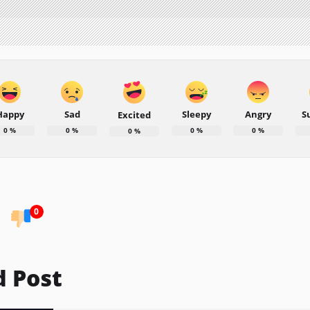
Happy
Sad
Sleepy
Angry
S
Excited
0
%
0
%
0
%
0
%
0
%
0
d Post