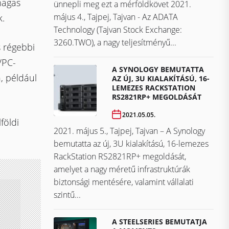
magas
ünnepli meg ezt a mérföldkövet ​​​​​​​2021.
május 4., Tajpej, Tajvan - Az ADATA
k.
Technology (Tajvan Stock Exchange:
3260.TWO), a nagy teljesítményű...
s régebbi
/PC-
A SYNOLOGY BEMUTATTA
, például
AZ ÚJ, 3U KIALAKÍTÁSÚ, 16-
LEMEZES RACKSTATION
RS2821RP+ MEGOLDÁSÁT
2021.05.05.
földi
2021. május 5., Tajpej, Tajvan – A Synology
bemutatta az új, 3U kialakítású, 16-lemezes
RackStation RS2821RP+ megoldását,
amelyet a nagy méretű infrastruktúrák
biztonsági mentésére, valamint vállalati
szintű...
A STEELSERIES BEMUTATJA