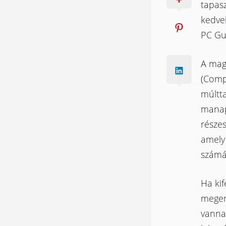
tapas
kedve
PC Gu
A mag
(Comp
múltt
manap
része
amely 
számá
Ha ki
megeml
vannak