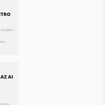
ETRO
 a modern
-
etro
AZ AI
,
vátora