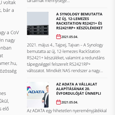
tartalmak mennyisége...
 voltak
, bár a
A SYNOLOGY BEMUTATTA
AZ ÚJ, 12-LEMEZES
RACKSTATION RS2421+ ÉS
RS2421RP+ KÉSZÜLÉKEKET
agy a CoV
2021.05.04.
én nagy
2021. május 4., Tajpej, Tajvan – A Synology
zonban
bemutatta az új, 12-lemezes RackStation
at
RS2421+ készüléket, valamint a redundáns
amer.hu,
tápegységgel felszerelt RS2421RP+
változatot. Mindkét NAS rendszer a nagy...
 közösség
AZ ADATA A VÁLLALAT
ALAPÍTÁSÁNAK 20.
mes
ÉVFORDULÓJÁT ÜNNEPLI
űkül,
2021.05.04.
s elő
Az ADATA egy hihetetlen nyereményjátékkal