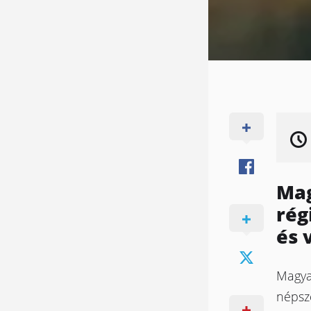
Mag
rég
és 
Magya
népsz