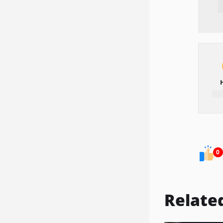
0
Relate