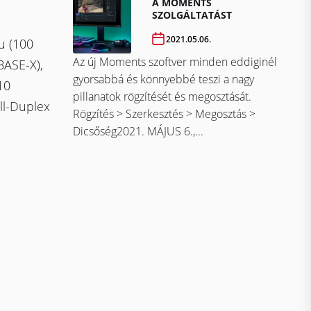
A MOMENTS
SZOLGÁLTATÁST
2021.05.06.
u (100
Az új Moments szoftver minden eddiginél
BASE-X),
gyorsabbá és könnyebbé teszi a nagy
10
pillanatok rögzítését és megosztását.
ll-Duplex
Rögzítés > Szerkesztés > Megosztás >
Dicsőség2021. MÁJUS 6.,...