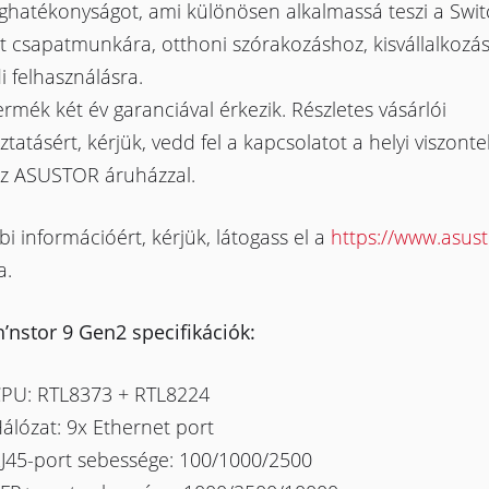
ghatékonyságot, ami különösen alkalmassá teszi a Swit
t csapatmunkára, otthoni szórakozáshoz, kisvállalkozá
i felhasználásra.
ermék két év garanciával érkezik. Részletes vásárlói
ztatásért, kérjük, vedd fel a kapcsolatot a helyi viszont
az ASUSTOR áruházzal.
i információért, kérjük, látogass el a
https://www.asus
a.
’nstor 9 Gen2 specifikációk:
PU: RTL8373 + RTL8224
álózat: 9x Ethernet port
J45-port sebessége: 100/1000/2500