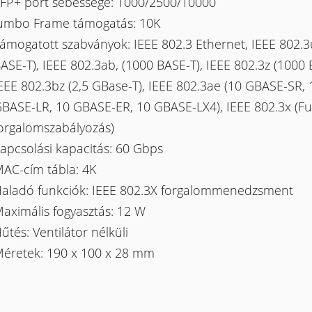
FP+ port sebessége: 1000/2500/10000
umbo Frame támogatás: 10K
ámogatott szabványok: IEEE 802.3 Ethernet, IEEE 802.3
ASE-T), IEEE 802.3ab, (1000 BASE-T), IEEE 802.3z (1000 
EEE 802.3bz (2,5 GBase-T), IEEE 802.3ae (10 GBASE-SR, 
BASE-LR, 10 GBASE-ER, 10 GBASE-LX4), IEEE 802.3x (Fu
orgalomszabályozás)
apcsolási kapacitás: 60 Gbps
AC-cím tábla: 4K
aladó funkciók: IEEE 802.3X forgalommenedzsment
aximális fogyasztás: 12 W
űtés: Ventilátor nélküli
éretek: 190 x 100 x 28 mm