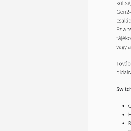
költsé
Gen2-
család
Ez a t
tájéko
vagy 
Tovább
oldalr
Switch
C
H
R