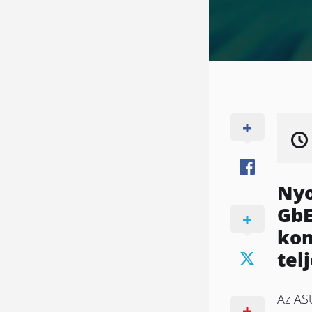
Nyo
GbE
kom
tel
Az ASU