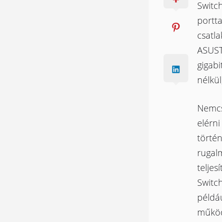
Switch
portta
csatla
ASUSTO
gigab
nélkül
Nemcsa
elérn
történ
rugalm
teljes
Switch
példáu
működ