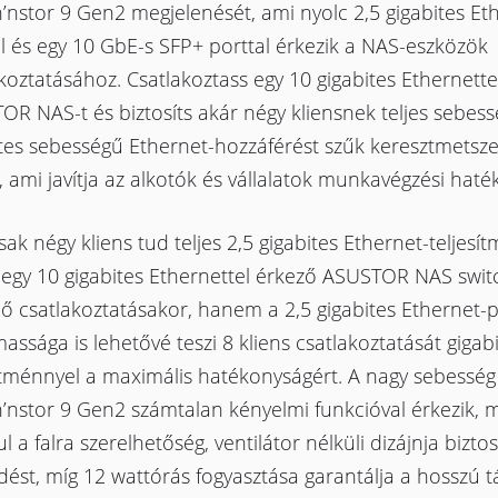
’nstor 9 Gen2 megjelenését, ami nyolc 2,5 gigabites Et
l és egy 10 GbE-s SFP+ porttal érkezik a NAS-eszközök
koztatásához. Csatlakoztass egy 10 gigabites Ethernette
R NAS-t és biztosíts akár négy kliensnek teljes sebess
ites sebességű Ethernet-hozzáférést szűk keresztmetsz
, ami javítja az alkotók és vállalatok munkavégzési haté
k négy kliens tud teljes 2,5 gigabites Ethernet-teljesí
i egy 10 gigabites Ethernettel érkező ASUSTOR NAS swit
ő csatlakoztatásakor, hanem a 2,5 gigabites Ethernet-
assága is lehetővé teszi 8 kliens csatlakoztatását gigabit
ítménnyel a maximális hatékonyságért. A nagy sebesség 
’nstor 9 Gen2 számtalan kényelmi funkcióval érkezik, m
l a falra szerelhetőség, ventilátor nélküli dizájnja biztos
ést, míg 12 wattórás fogyasztása garantálja a hosszú t