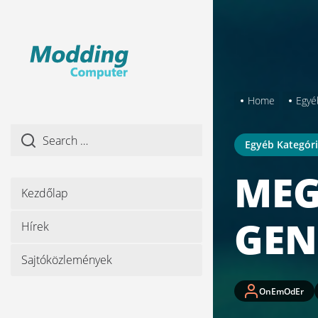
Skip
to
the
content
Home
Egyé
Egyéb Kategór
MEG
Kezdőlap
GEN
Hírek
Sajtóközlemények
OnEmOdEr