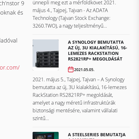
ünnepli meg ezt a mérföldkövet ​​​​​​​2021.
ch’nstor 9
május 4., Tajpej, Tajvan - Az ADATA
soknak és
Technology (Tajvan Stock Exchange:
3260.TWO), a nagy teljesítményű...
eladóval
A SYNOLOGY BEMUTATTA
AZ ÚJ, 3U KIALAKÍTÁSÚ, 16-
LEMEZES RACKSTATION
RS2821RP+ MEGOLDÁSÁT
tor.com/
2021.05.05.
2021. május 5., Tajpej, Tajvan – A Synology
bemutatta az új, 3U kialakítású, 16-lemezes
RackStation RS2821RP+ megoldását,
amelyet a nagy méretű infrastruktúrák
biztonsági mentésére, valamint vállalati
szintű...
A STEELSERIES BEMUTATJA