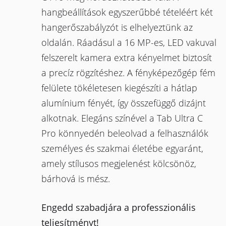
hangbeállítások egyszerűbbé tételéért két
hangerőszabályzót is elhelyeztünk az
oldalán. Ráadásul a 16 MP-es, LED vakuval
felszerelt kamera extra kényelmet biztosít
a precíz rögzítéshez. A fényképezőgép fém
felülete tökéletesen kiegészíti a hátlap
alumínium fényét, így összefüggő dizájnt
alkotnak. Elegáns színével a Tab Ultra C
Pro könnyedén beleolvad a felhasználók
személyes és szakmai életébe egyaránt,
amely stílusos megjelenést kölcsönöz,
bárhová is mész.
Engedd szabadjára a professzionális
teljesítményt!