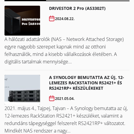
DRIVESTOR 2 Pro (AS3302T)
2024.08.22.
A hálózati adattárolók (NAS – Network Attached Storage)
egyre nagyobb szerepet kapnak mind az otthoni
felhasználók, mind a kisebb vállalkozások életében. A
digitális tartalmak mennyisége...
A SYNOLOGY BEMUTATTA AZ ÚJ, 12-
LEMEZES RACKSTATION RS2421+ ÉS
RS2421RP+ KÉSZÜLÉKEKET
2021.05.04.
2021. május 4., Tajpej, Tajvan – A Synology bemutatta az új,
12-lemezes RackStation RS2421+ készüléket, valamint a
redundáns tápegységgel felszerelt RS2421RP+ változatot.
Mindkét NAS rendszer a nagy...