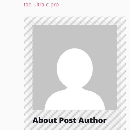
tab-ultra-c-pro
About Post Author