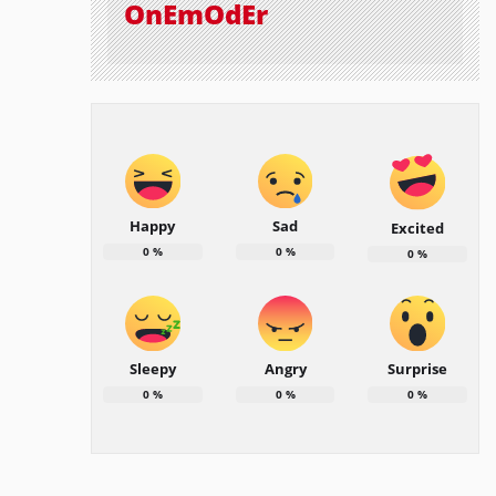
OnEmOdEr
Happy
Sad
Excited
0
%
0
%
0
%
Sleepy
Angry
Surprise
0
%
0
%
0
%