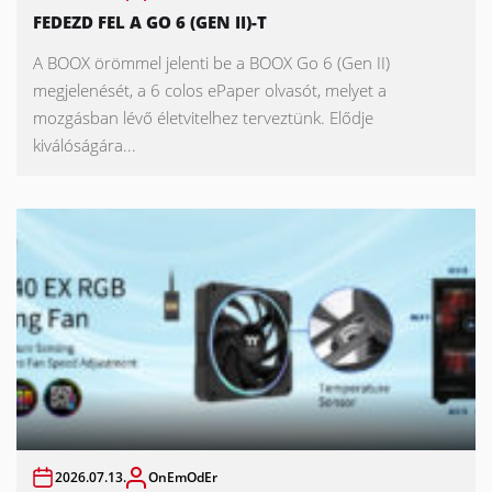
FEDEZD FEL A GO 6 (GEN II)-T
A BOOX örömmel jelenti be a BOOX Go 6 (Gen II)
megjelenését, a 6 colos ePaper olvasót, melyet a
mozgásban lévő életvitelhez terveztünk. Elődje
kiválóságára...
2026.07.13.
OnEmOdEr