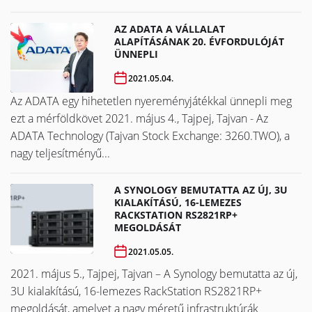
AZ ADATA A VÁLLALAT
ALAPÍTÁSÁNAK 20. ÉVFORDULÓJÁT
ÜNNEPLI
2021.05.04.
Az ADATA egy hihetetlen nyereményjátékkal ünnepli meg
ezt a mérföldkövet ​​​​​​​2021. május 4., Tajpej, Tajvan - Az
ADATA Technology (Tajvan Stock Exchange: 3260.TWO), a
nagy teljesítményű...
A SYNOLOGY BEMUTATTA AZ ÚJ, 3U
KIALAKÍTÁSÚ, 16-LEMEZES
RACKSTATION RS2821RP+
MEGOLDÁSÁT
2021.05.05.
2021. május 5., Tajpej, Tajvan – A Synology bemutatta az új,
3U kialakítású, 16-lemezes RackStation RS2821RP+
megoldását, amelyet a nagy méretű infrastruktúrák