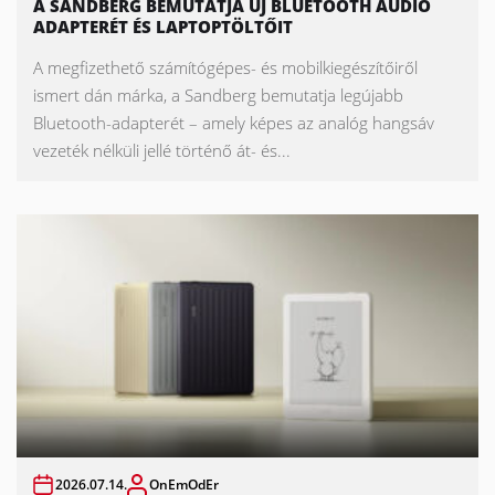
A SANDBERG BEMUTATJA ÚJ BLUETOOTH AUDIÓ
ADAPTERÉT ÉS LAPTOPTÖLTŐIT
A megfizethető számítógépes- és mobilkiegészítőiről
ismert dán márka, a Sandberg bemutatja legújabb
Bluetooth-adapterét – amely képes az analóg hangsáv
vezeték nélküli jellé történő át- és...
2026.07.14.
OnEmOdEr