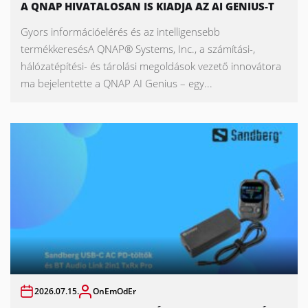
A QNAP HIVATALOSAN IS KIADJA AZ AI GENIUS-T
Gyors információelérés és az intelligensebb
termékkeresésA QNAP® Systems, Inc., a számítási-,
hálózatépítési- és tárolási megoldások vezető innovátora
ma bejelentette a QNAP AI Genius – egy...
2026.07.15.
OnEmOdEr