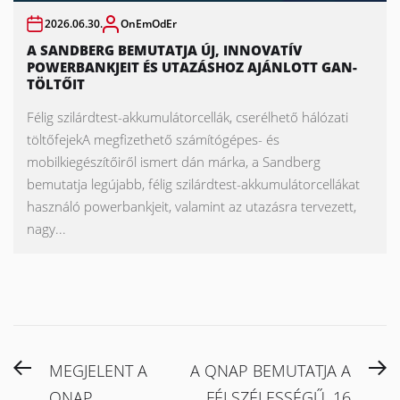
2026.06.30.
OnEmOdEr
A SANDBERG BEMUTATJA ÚJ, INNOVATÍV
POWERBANKJEIT ÉS UTAZÁSHOZ AJÁNLOTT GAN-
TÖLTŐIT
Félig szilárdtest-akkumulátorcellák, cserélhető hálózati
töltőfejekA megfizethető számítógépes- és
mobilkiegészítőiről ismert dán márka, a Sandberg
bemutatja legújabb, félig szilárdtest-akkumulátorcellákat
használó powerbankjeit, valamint az utazásra tervezett,
nagy...
Bejegyzés
Previous
N
MEGJELENT A
A QNAP BEMUTATJA A
navigáció
post:
po
QNAP
FÉLSZÉLESSÉGŰ, 16