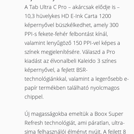
A Tab Ultra C Pro – akárcsak elődje is –
10,3 hüvelykes HD E-Ink Carta 1200
képernyővel büszkélkedhet, amely 300
PPI-s fekete-fehér felbontást kínál,
valamint lenyűgöző 150 PPI-vel képes a
színek megjelenítésére. Válaszd a Pro
kiadást az élvonalbeli Kaleido 3 színes
képernyővel, a fejlett BSR-
technológiánkkal, valamint a legerősebb e-
papír termékben található nyolcmagos
chippel.
Új magasságokba emeltük a Boox Super
Refresh technológiát, ami páratlan, ultra-
sima felhasználói élményt nyújt. A fejlett 8