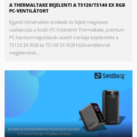
A THERMALTAKE BEJELENTI A TS120/TS140 EX RGB
PC-VENTILÁTORT
Egyedi hőmérséklet-érzékelő és fejlett mágneses
csatlakozás a kiváló PC-hűtésértA Thermaltake, prémium
PC-hardvermegoldások vezető márkája bejelentette a
TS120 EX RGB és TS140 EX RGB hűtőventilátorok
megjelenését,...