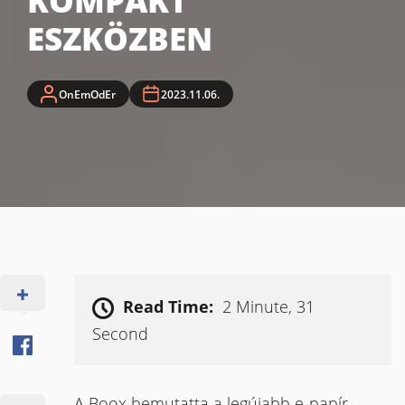
KOMPAKT
ESZKÖZBEN
OnEmOdEr
2023.11.06.
Read Time:
2 Minute, 31
Second
A Boox bemutatta a legújabb e-papír