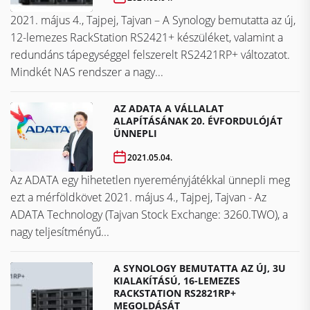
2021. május 4., Tajpej, Tajvan – A Synology bemutatta az új,
12-lemezes RackStation RS2421+ készüléket, valamint a
redundáns tápegységgel felszerelt RS2421RP+ változatot.
Mindkét NAS rendszer a nagy...
AZ ADATA A VÁLLALAT
ALAPÍTÁSÁNAK 20. ÉVFORDULÓJÁT
ÜNNEPLI
2021.05.04.
Az ADATA egy hihetetlen nyereményjátékkal ünnepli meg
ezt a mérföldkövet ​​​​​​​2021. május 4., Tajpej, Tajvan - Az
ADATA Technology (Tajvan Stock Exchange: 3260.TWO), a
nagy teljesítményű...
A SYNOLOGY BEMUTATTA AZ ÚJ, 3U
KIALAKÍTÁSÚ, 16-LEMEZES
RACKSTATION RS2821RP+
MEGOLDÁSÁT