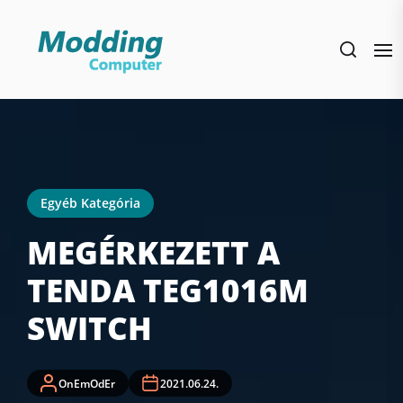
Skip
to
the
content
Egyéb Kategória
MEGÉRKEZETT A
TENDA TEG1016M
SWITCH
OnEmOdEr
2021.06.24.