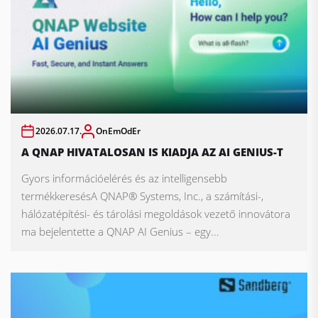
2026.07.17.
OnEmOdEr
A QNAP HIVATALOSAN IS KIADJA AZ AI GENIUS-T
Gyors információelérés és az intelligensebb
termékkeresésA QNAP® Systems, Inc., a számítási-,
hálózatépítési- és tárolási megoldások vezető innovátora
ma bejelentette a QNAP AI Genius – egy...