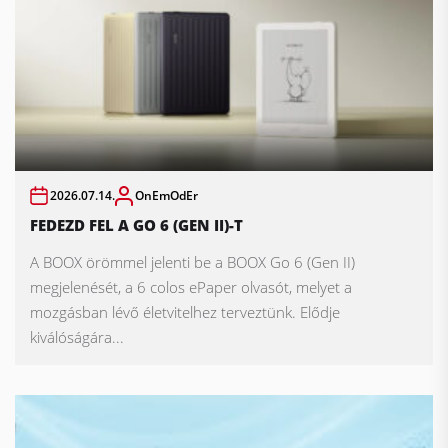
2026.07.14.
OnEmOdEr
FEDEZD FEL A GO 6 (GEN II)-T
A BOOX örömmel jelenti be a BOOX Go 6 (Gen II)
megjelenését, a 6 colos ePaper olvasót, melyet a
mozgásban lévő életvitelhez terveztünk. Elődje
kiválóságára...