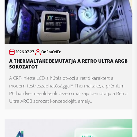
2026.07.27.
OnEmOdEr
A THERMALTAKE BEMUTATJA A RETRO ULTRA ARGB
SOROZATOT
A CRT-ihlette LCD-s hűtés ötvözi a retró karaktert a
modern testreszabhatósággalA Thermaltake, a prémium
PC-hardvermegoldások vezető márkája bemutatja a Retro
Ultra ARGB sorozat koncepcióját, amely...