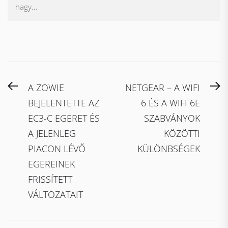
nagy...
Bejegyzés
Previous
N
A ZOWIE
NETGEAR – A WIFI
navigáció
post:
po
BEJELENTETTE AZ
6 ÉS A WIFI 6E
EC3-C EGERET ÉS
SZABVÁNYOK
A JELENLEG
KÖZÖTTI
PIACON LÉVŐ
KÜLÖNBSÉGEK
EGEREINEK
FRISSÍTETT
VÁLTOZATAIT