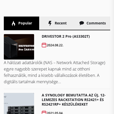
Popular
Recent
Comments
DRIVESTOR 2 Pro (AS3302T)
2024.08.22.
A hálózati adattárolók (NAS – Network Attached Storage)
egyre nagyobb szerepet kapnak mind az otthoni
felhasználók, mind a kisebb vállalkozások életében. A
digitális tartalmak mennyisége...
A SYNOLOGY BEMUTATTA AZ ÚJ, 12-
LEMEZES RACKSTATION RS2421+ ÉS
RS2421RP+ KÉSZÜLÉKEKET
2021.05.04.