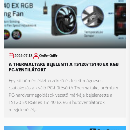
2026.07.13.
OnEmOdEr
A THERMALTAKE BEJELENTI A TS120/TS140 EX RGB
PC-VENTILÁTORT
Egyedi hőmérséklet-érzékelő és fejlett mágneses
csatlakozás a kiváló PC-hűtésértA Thermaltake, prémium
PC-hardvermegoldások vezető márkája bejelentette a
TS120 EX RGB és TS140 EX RGB hűtőventilátorok
megjelenését,...