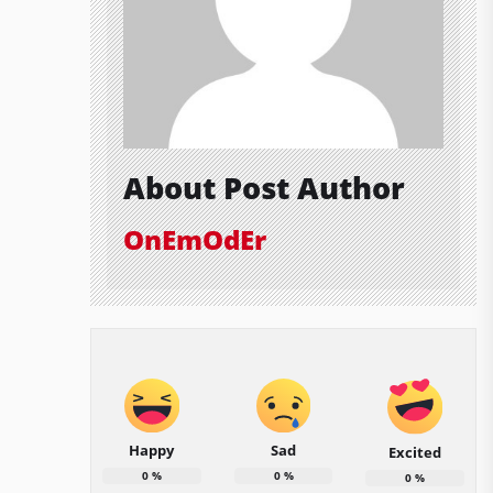
About Post Author
OnEmOdEr
Happy
Sad
Excited
0
%
0
%
0
%