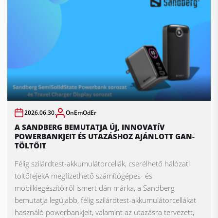
2026.06.30.
OnEmOdEr
A SANDBERG BEMUTATJA ÚJ, INNOVATÍV
POWERBANKJEIT ÉS UTAZÁSHOZ AJÁNLOTT GAN-
TÖLTŐIT
Félig szilárdtest-akkumulátorcellák, cserélhető hálózati
töltőfejekA megfizethető számítógépes- és
mobilkiegészítőiről ismert dán márka, a Sandberg
bemutatja legújabb, félig szilárdtest-akkumulátorcellákat
használó powerbankjeit, valamint az utazásra tervezett,