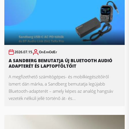
2026.07.15.
OnEmOdEr
A SANDBERG BEMUTATJA ÚJ BLUETOOTH AUDIÓ
ADAPTERÉT ÉS LAPTOPTÖLTŐIT
A megfizethető számítógépes- és mobilkiegészítőiről
ismert dán márka, a Sandberg bemutatja legújabb
Bluetooth-adapterét – amely képes az analóg hangsáv
vezeték nélküli jellé történő át- és...