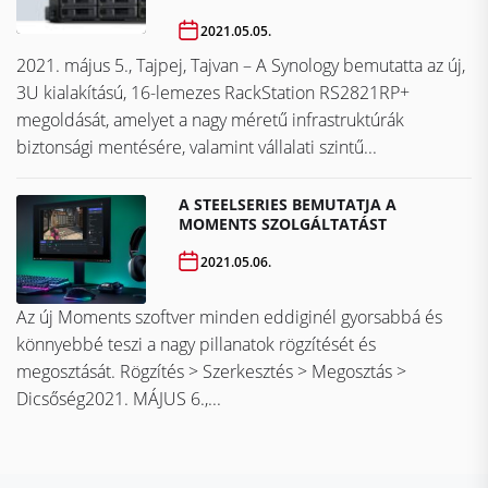
2021.05.05.
2021. május 5., Tajpej, Tajvan – A Synology bemutatta az új,
3U kialakítású, 16-lemezes RackStation RS2821RP+
megoldását, amelyet a nagy méretű infrastruktúrák
biztonsági mentésére, valamint vállalati szintű...
A STEELSERIES BEMUTATJA A
MOMENTS SZOLGÁLTATÁST
2021.05.06.
Az új Moments szoftver minden eddiginél gyorsabbá és
könnyebbé teszi a nagy pillanatok rögzítését és
megosztását. Rögzítés > Szerkesztés > Megosztás >
Dicsőség2021. MÁJUS 6.,...