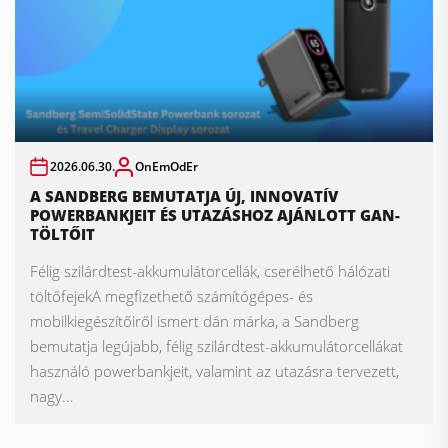
2026.06.30.
OnEmOdEr
A SANDBERG BEMUTATJA ÚJ, INNOVATÍV
POWERBANKJEIT ÉS UTAZÁSHOZ AJÁNLOTT GAN-
TÖLTŐIT
Félig szilárdtest-akkumulátorcellák, cserélhető hálózati
töltőfejekA megfizethető számítógépes- és
mobilkiegészítőiről ismert dán márka, a Sandberg
bemutatja legújabb, félig szilárdtest-akkumulátorcellákat
használó powerbankjeit, valamint az utazásra tervezett,
nagy...