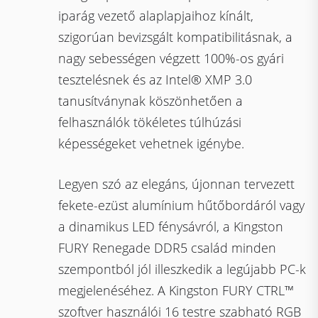
iparág vezető alaplapjaihoz kínált,
szigorúan bevizsgált kompatibilitásnak, a
nagy sebességen végzett 100%-os gyári
tesztelésnek és az Intel® XMP 3.0
tanusítványnak köszönhetően a
felhasználók tökéletes túlhúzási
képességeket vehetnek igénybe.
Legyen szó az elegáns, újonnan tervezett
fekete-ezüst alumínium hűtőbordáról vagy
a dinamikus LED fénysávról, a Kingston
FURY Renegade DDR5 család minden
szempontból jól illeszkedik a legújabb PC-k
megjelenéséhez. A Kingston FURY CTRL™
szoftver használói 16 testre szabható RGB