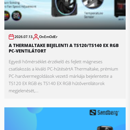
2026.07.13.
OnEmOdEr
A THERMALTAKE BEJELENTI A TS120/TS140 EX RGB
PC-VENTILÁTORT
Egyedi hőmérséklet-érzékelő és fejlett mágneses
csatlakozás a kiváló PC-hűtésértA Thermaltake, prémium
PC-hardvermegoldások vezető márkája bejelentette a
TS120 EX RGB és TS140 EX RGB hűtőventilátorok
megjelenését,...