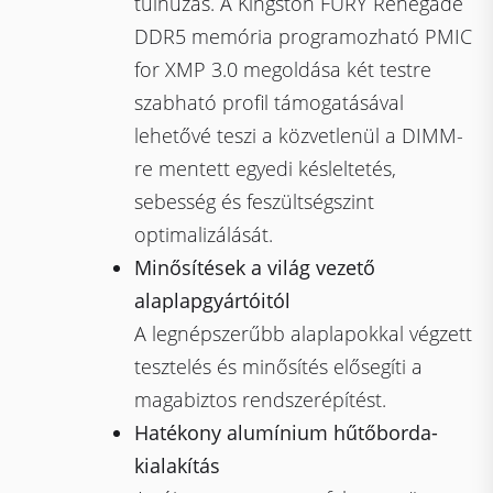
túlhúzás. A Kingston FURY Renegade
DDR5 memória programozható PMIC
for XMP 3.0 megoldása két testre
szabható profil támogatásával
lehetővé teszi a közvetlenül a DIMM-
re mentett egyedi késleltetés,
sebesség és feszültségszint
optimalizálását.
Minősítések a világ vezető
alaplapgyártóitól
A legnépszerűbb alaplapokkal végzett
tesztelés és minősítés elősegíti a
magabiztos rendszerépítést.
Hatékony alumínium hűtőborda-
kialakítás