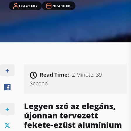
OnEmOdEr
2024.10.08.
Read Time:
2 Minute, 39
Second
Legyen szó az elegáns,
újonnan tervezett
fekete-ezüst alumínium