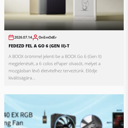
2026.07.14.
OnEmOdEr
FEDEZD FEL A GO 6 (GEN II)-T
A BOOX örömmel jelenti be a BOOX Go 6 (Gen II)
megjelenését, a 6 colos ePaper olvasót, melyet a
mozgásban lévő életvitelhez terveztünk. Elődje
kiválóságára...