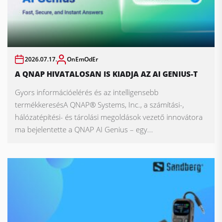
2026.07.17.
OnEmOdEr
A QNAP HIVATALOSAN IS KIADJA AZ AI GENIUS-T
Gyors információelérés és az intelligensebb
termékkeresésA QNAP® Systems, Inc., a számítási-,
hálózatépítési- és tárolási megoldások vezető innovátora
ma bejelentette a QNAP AI Genius – egy...