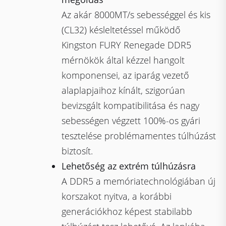
Az akár 8000MT/s sebességgel és kis
(CL32) késleltetéssel működő
Kingston FURY Renegade DDR5
mérnökök által kézzel hangolt
komponensei, az iparág vezető
alaplapjaihoz kínált, szigorúan
bevizsgált kompatibilitása és nagy
sebességen végzett 100%-os gyári
tesztelése problémamentes túlhúzást
biztosít.
Lehetőség az extrém túlhúzásra
A DDR5 a memóriatechnológiában új
korszakot nyitva, a korábbi
generációkhoz képest stabilabb