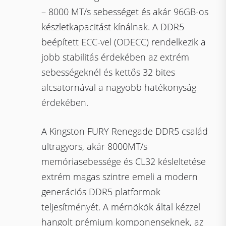
– 8000 MT/s sebességet és akár 96GB-os
készletkapacitást kínálnak. A DDR5
beépített ECC-vel (ODECC) rendelkezik a
jobb stabilitás érdekében az extrém
sebességeknél és kettős 32 bites
alcsatornával a nagyobb hatékonyság
érdekében.
A Kingston FURY Renegade DDR5 család
ultragyors, akár 8000MT/s
memóriasebessége és CL32 késleltetése
extrém magas szintre emeli a modern
generációs DDR5 platformok
teljesítményét. A mérnökök által kézzel
hangolt prémium komponenseknek, az