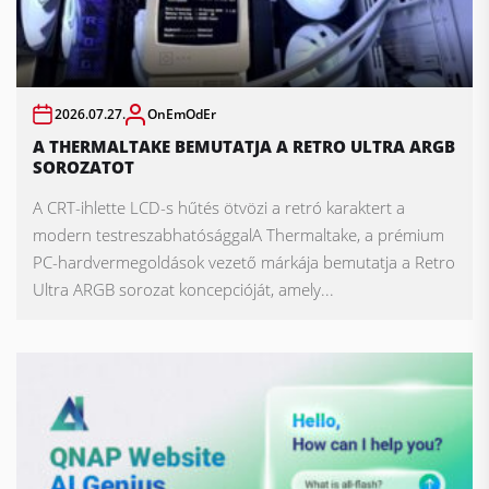
2026.07.27.
OnEmOdEr
A THERMALTAKE BEMUTATJA A RETRO ULTRA ARGB
SOROZATOT
A CRT-ihlette LCD-s hűtés ötvözi a retró karaktert a
modern testreszabhatósággalA Thermaltake, a prémium
PC-hardvermegoldások vezető márkája bemutatja a Retro
Ultra ARGB sorozat koncepcióját, amely...