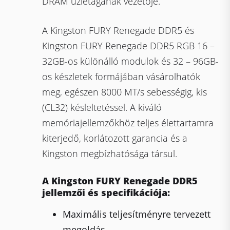
DRAM üzletágának vezetője.
A Kingston FURY Renegade DDR5 és
Kingston FURY Renegade DDR5 RGB 16 –
32GB-os különálló modulok és 32 – 96GB-
os készletek formájában vásárolhatók
meg, egészen 8000 MT/s sebességig, kis
(CL32) késleltetéssel. A kiváló
memóriajellemzőkhöz teljes élettartamra
kiterjedő, korlátozott garancia és a
Kingston megbízhatósága társul.
A Kingston FURY Renegade DDR5
jellemzői és specifikációja:
Maximális teljesítményre tervezett
megoldás