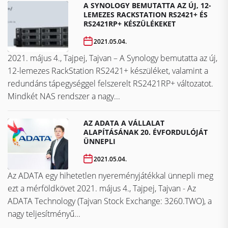
A SYNOLOGY BEMUTATTA AZ ÚJ, 12-
LEMEZES RACKSTATION RS2421+ ÉS
RS2421RP+ KÉSZÜLÉKEKET
2021.05.04.
2021. május 4., Tajpej, Tajvan – A Synology bemutatta az új,
12-lemezes RackStation RS2421+ készüléket, valamint a
redundáns tápegységgel felszerelt RS2421RP+ változatot.
Mindkét NAS rendszer a nagy...
AZ ADATA A VÁLLALAT
ALAPÍTÁSÁNAK 20. ÉVFORDULÓJÁT
ÜNNEPLI
2021.05.04.
Az ADATA egy hihetetlen nyereményjátékkal ünnepli meg
ezt a mérföldkövet ​​​​​​​2021. május 4., Tajpej, Tajvan - Az
ADATA Technology (Tajvan Stock Exchange: 3260.TWO), a
nagy teljesítményű...