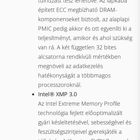
túlhúzást tesz lehetővé. Az lapkába
épített ECC megbízható DRAM-
komponenseket biztosít, az alaplapi
PMIC pedig akkor és ott egyenlíti ki a
teljesítményt, amikor és ahol szükség
van rá. A két független 32 bites
alcsatorna rendkívüli mértékben
megnöveli az adatkezelés
hatékonyságát a többmagos
processzoroknál.
Intel® XMP 3.0
Az Intel Extreme Memory Profile
technológia fejlett előoptimalizált
gyári késleltetésével, sebességével és
feszültségszintjeivel gyerekjáték a