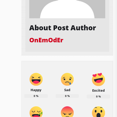
About Post Author
OnEmOdEr
Happy
Sad
Excited
0
%
0
%
0
%