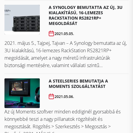
A SYNOLOGY BEMUTATTA AZ ÚJ, 3U
KIALAKÍTÁSÚ, 16-LEMEZES
RACKSTATION RS2821RP+
MEGOLDÁSÁT
2021.05.05.
2021. május 5., Tajpej, Tajvan – A Synology bemutatta az új,
3U kialakítású, 16-lemezes RackStation RS2821RP+
megoldását, amelyet a nagy méretű infrastruktúrák
biztonsági mentésére, valamint vállalati szintű...
A STEELSERIES BEMUTATJA A
MOMENTS SZOLGÁLTATÁST
2021.05.06.
Az új Moments szoftver minden eddiginél gyorsabbá és
könnyebbé teszi a nagy pillanatok rögzítését és
megosztását. Rögzítés > Szerkesztés > Megosztás >