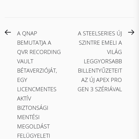
Bejegyzés
Previous
N
A QNAP
A STEELSERIES ÚJ
navigáció
post:
po
BEMUTATJA A
SZINTRE EMELI A
QVR RECORDING
VILÁG
VAULT
LEGGYORSABB
BÉTAVERZIÓJÁT,
BILLENTYŰZETEIT
EGY
AZ ÚJ APEX PRO
LICENCMENTES
GEN 3 SZÉRIÁVAL
AKTÍV
BIZTONSÁGI
MENTÉSI
MEGOLDÁST
FELÜGYELETI