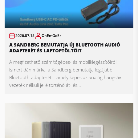
2026.07.15.
OnEmOdEr
A SANDBERG BEMUTATJA ÚJ BLUETOOTH AUDIÓ
ADAPTERÉT ÉS LAPTOPTÖLTŐIT
A megfizethető számítógépes- és mobilkiegészítőiről
ismert dán márka, a Sandberg bemutatja legújabb
Bluetooth-adapterét – amely képes az analóg hangsáv
vezeték nélküli jellé történő át- és...