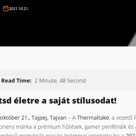
2021.10.21.
Read Time:
2 Minute, 48 Second
tsd életre a saját stílusodat!
október 21., Tajpej, Tajvan
– A
Thermaltake
, a vezető 
nens márka a prémium hűtések, gamer perifériáik és 
sítményű memóriák piacán örömmel jelentette be a
202