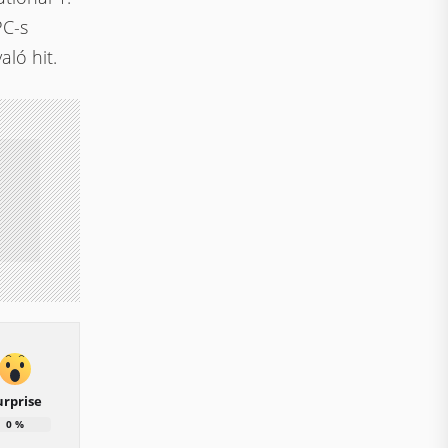
PC-s
ló hit.
urprise
0
%