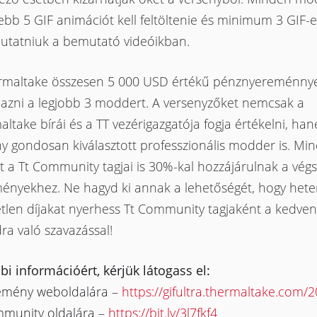
jebb 5 GIF animációt kell feltöltenie és minimum 3 GIF-et
tatniuk a bemutató videóikban.
rmaltake összesen 5 000 USD értékű pénznyereménnyel
mazni a legjobb 3 moddert. A versenyzőket nemcsak a
ltake bírái és a TT vezérigazgatója fogja értékelni, ha
y gondosan kiválasztott professzionális modder is. Mi
t a Tt Community tagjai is 30%-kal hozzájárulnak a vég
ényekhez. Ne hagyd ki annak a lehetőségét, hogy hete
etlen díjakat nyerhess Tt Community tagjaként a kedven
a való szavazással!
i információért, kérjük látogass el:
emény weboldalára –
https://gifultra.thermaltake.com/
mmunity oldalára –
https://bit.ly/3l7fkf4