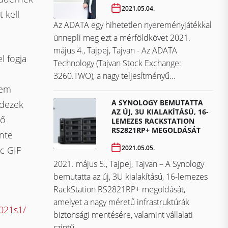
2021.05.04.
 kell
Az ADATA egy hihetetlen nyereményjátékkal
ünnepli meg ezt a mérföldkövet ​​​​​​​2021.
május 4., Tajpej, Tajvan - Az ADATA
 fogja
Technology (Tajvan Stock Exchange:
3260.TWO), a nagy teljesítményű...
nem
A SYNOLOGY BEMUTATTA
ndezek
AZ ÚJ, 3U KIALAKÍTÁSÚ, 16-
ső
LEMEZES RACKSTATION
RS2821RP+ MEGOLDÁSÁT
nte
2021.05.05.
c GIF
2021. május 5., Tajpej, Tajvan – A Synology
bemutatta az új, 3U kialakítású, 16-lemezes
RackStation RS2821RP+ megoldását,
amelyet a nagy méretű infrastruktúrák
2021s1/
biztonsági mentésére, valamint vállalati
szintű...