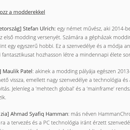
kozz a modderekkel
tország] Stefan Ulrich:
egy német művész, aki 2014-b
z első modding versenyét. Számára a gépházak moddi
mint egy egyszerű hobbi. Ez a szenvedélye és a módja a
 fantasztikusat hozhasson létre a mindennapi élete so
] Maulik Patel
: akinek a modding pályája egészen 2013-
ető vissza, emellett nagy szenvedélye a technológia és 
vitás. Jelenleg a ’mehtech global’ és a ’mainframe’ rend
ik.
jzia] Ahmad Syafiq Hamman
: más néven HammanChron
a a tervezés és a PC technológia iránt érzett szenvedé