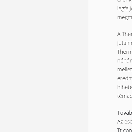
legfel
megmu
A The
jutal
Therma
néhán
mellet
eredm
hihet
témádr
Tovább
Az es
Tt co