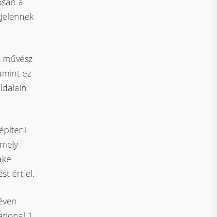
osan a
jelennek
is művész
amint ez
ldalain
építeni
amely
ake
t ért el.
éven
tional 1.