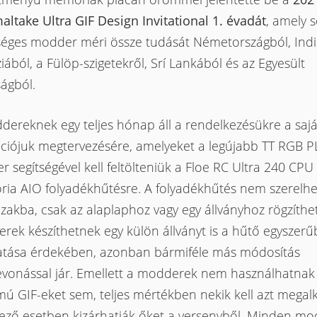
ltake Ultra GIF Design Invitational 1. évadát
, amely 
séges modder méri össze tudását Németországból, Indi
iából, a Fülöp-szigetekről, Srí Lankából és az Egyesült
ságból.
ereknek egy teljes hónap áll a rendelkezésükre a sajá
ciójuk megtervezésére, amelyeket a legújabb TT RGB P
er segítségével kell feltölteniük a Floe RC Ultra 240 CPU
ia AIO folyadékhűtésre. A folyadékhűtés nem szerelhe
akba, csak az alaplaphoz vagy egy állványhoz rögzíthe
rek készíthetnek egy külön állványt is a hűtő egyszerű
gatása érdekében, azonban bármiféle más módosítás
evonással jár. Emellett a modderek nem használhatnak 
mú GIF-eket sem, teljes mértékben nekik kell azt megalk
kező esetben kizárhatják őket a versenyből. Minden m