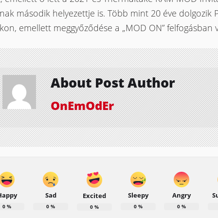
ak második helyezettje is. Több mint 20 éve dolgozik 
on, emellett meggyőződése a „MOD ON” felfogásban va
About Post Author
OnEmOdEr
Happy
Sad
Sleepy
Angry
S
Excited
0
%
0
%
0
%
0
%
0
%