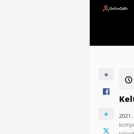
OnEmOdEr
Kel
2021. 
kompo
telje