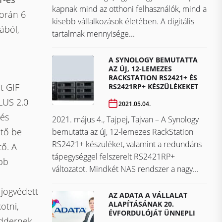
kapnak mind az otthoni felhasználók, mind a
során 6
kisebb vállalkozások életében. A digitális
ából,
tartalmak mennyisége...
A SYNOLOGY BEMUTATTA
AZ ÚJ, 12-LEMEZES
RACKSTATION RS2421+ ÉS
t GIF
RS2421RP+ KÉSZÜLÉKEKET
LUS 2.0
2021.05.04.
 és
2021. május 4., Tajpej, Tajvan – A Synology
tő be
bemutatta az új, 12-lemezes RackStation
RS2421+ készüléket, valamint a redundáns
tő. A
tápegységgel felszerelt RS2421RP+
bb
változatot. Mindkét NAS rendszer a nagy...
jogvédett
AZ ADATA A VÁLLALAT
ALAPÍTÁSÁNAK 20.
otni,
ÉVFORDULÓJÁT ÜNNEPLI
oddernek