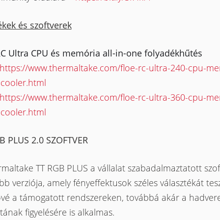
kek és szoftverek
RC Ultra CPU és memória all-in-one folyadékhűtés
https://www.thermaltake.com/floe-rc-ultra-240-cpu-me
-cooler.html
https://www.thermaltake.com/floe-rc-ultra-360-cpu-me
-cooler.html
B PLUS 2.0 SZOFTVER
rmaltake TT RGB PLUS a vállalat szabadalmaztatott szo
bb verziója, amely fényeffektusok széles választékát tesz
ővé a támogatott rendszereken, továbbá akár a hadver
tának figyelésére is alkalmas.