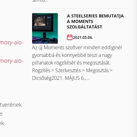
A STEELSERIES BEMUTATJA
A MOMENTS
SZOLGÁLTATÁST
2021.05.06.
mory-aio-
Az új Moments szoftver minden eddiginél
gyorsabbá és könnyebbé teszi a nagy
mory-aio-
pillanatok rögzítését és megosztását.
Rögzítés > Szerkesztés > Megosztás >
Dicsőség2021. MÁJUS 6.,...
ftverének
i
ek