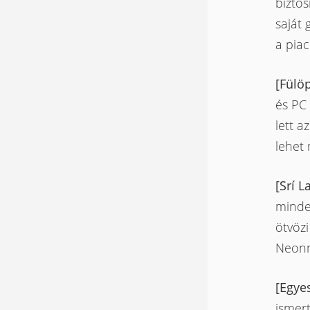
biztos
saját
a piac
[Fülö
és PC 
lett a
lehet 
[Srí 
minde
ötvöz
Neonma
[Egye
ismert