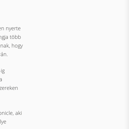
en nyerte
ngja több
nnak, hogy
rán.
ig
a
szereken
icle, aki
lye