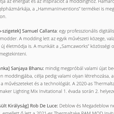
ítja az energiát és az inspirációt a moddinghoz. Hamar
 gépházmárkája, a „HammanInventions” termékei is meg
on.
p-szigetek] Samuel Callanta
: egy professzionális digitál
modder. A modding lett az egyik művészeti közege, val
z új életmódja is. A munkáit a „Samcaworks” közösségi o
megtekinteni.
Lanka] Sanjaya Bhanu:
mindig megpróbál valami újat be
n moddingjába, célja pedig valami olyan létrehozása, 
i a művészeteket és a technológiát. A 2020-as Thermalt
ker Lighting Mix Invitational 1. évada során 2. helyezés
sült Királyság] Rob De Luce:
Deblow és Megadeblow n
, emellett ő lett a 2021-es Thermaltake RAM MOD Invita