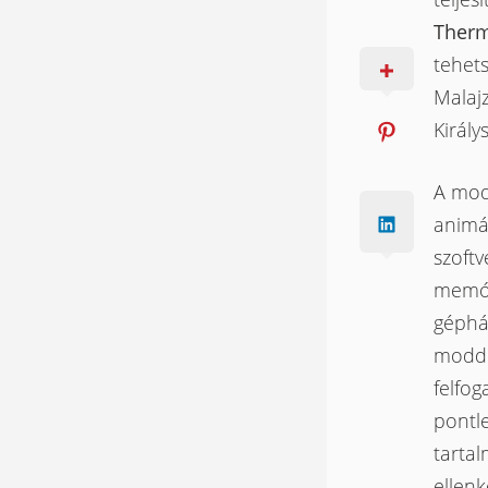
Therma
tehet
Malajz
Király
A modd
animá
szoftv
memór
gépház
modde
felfo
pontl
tartal
ellen