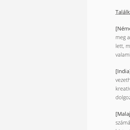
Talál
[Néme
meg a
lett, 
valami
[India
vezeth
kreati
dolgoz
[Mala
számár