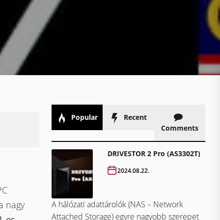
Popular
Recent
Comments
DRIVESTOR 2 Pro (AS3302T)
2024.08.22.
PC
A hálózati adattárolók (NAS – Network
a nagy
Attached Storage) egyre nagyobb szerepet
1-es