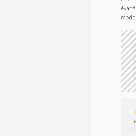
évadán
modok