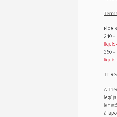
Termé
Floe 
240 –
liquid
360 –
liquid
TT RG
A The
legúja
lehet
állapo