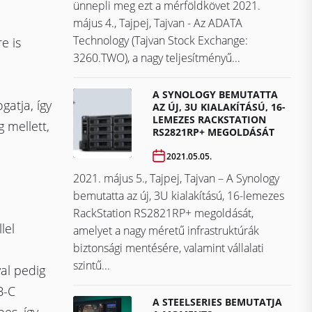
ünnepli meg ezt a mérföldkövet ​​​​​​​2021.
május 4., Tajpej, Tajvan - Az ADATA
Technology (Tajvan Stock Exchange:
e is
3260.TWO), a nagy teljesítményű...
A SYNOLOGY BEMUTATTA
atja, így
AZ ÚJ, 3U KIALAKÍTÁSÚ, 16-
LEMEZES RACKSTATION
 mellett,
RS2821RP+ MEGOLDÁSÁT
2021.05.05.
2021. május 5., Tajpej, Tajvan – A Synology
bemutatta az új, 3U kialakítású, 16-lemezes
RackStation RS2821RP+ megoldását,
lel
amelyet a nagy méretű infrastruktúrák
biztonsági mentésére, valamint vállalati
szintű...
al pedig
B-C
A STEELSERIES BEMUTATJA