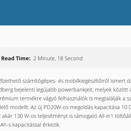
Read Time:
2 Minute, 18 Second
izethető számítógépes- és mobilkiegészítőiről ismert 
berg bejelenti legújabb powerbankjeit, melyek között 
prémium termékre vágyó felhasználók is megtalálják a 
lelő modellt. Az új PD20W-os megoldás kapacitása 10 
 akár 130 W-os teljesítményt is támogató All-in1 töltőá
h-s kapacitással érkezik.