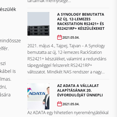
tartalmak mennyisége...
készülék
A SYNOLOGY BEMUTATTA
AZ ÚJ, 12-LEMEZES
RACKSTATION RS2421+ ÉS
RS2421RP+ KÉSZÜLÉKEKET
2021.05.04.
mindössze
2021. május 4., Tajpej, Tajvan – A Synology
fér.
bemutatta az új, 12-lemezes RackStation
RS2421+ készüléket, valamint a redundáns
szi
tápegységgel felszerelt RS2421RP+
kábel is
változatot. Mindkét NAS rendszer a nagy...
almas.
AZ ADATA A VÁLLALAT
dni,
ALAPÍTÁSÁNAK 20.
dására
ÉVFORDULÓJÁT ÜNNEPLI
2021.05.04.
Az ADATA egy hihetetlen nyereményjátékkal