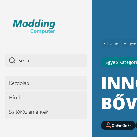
Skip
to
the
content
Home
Egyé
Egyéb Kategór
INN
Kezdőlap
BŐV
Hírek
Sajtóközlemények
OnEmOdEr