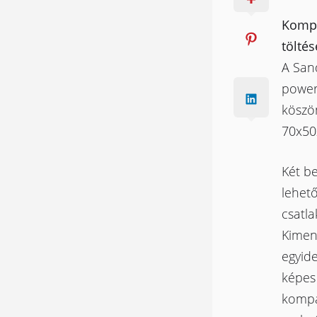
Kompa
tölté
A San
powerb
köszö
70x50
Két be
lehet
csatla
Kimene
egyide
képes
kompa