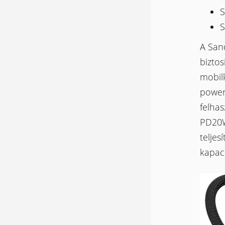
S
S
A Sand
biztos
mobilk
power
felhas
PD20W
teljes
kapaci