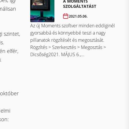
es, így
A MOMENTS
SZOLGÁLTATÁST
málisan
2021.05.06.
Az új Moments szoftver minden eddiginél
gyorsabbá és könnyebbé teszi a nagy
 szintet,
pillanatok rögzítését és megosztását.
s.
Rögzítés > Szerkesztés > Megosztás >
n elfér,
Dicsőség2021. MÁJUS 6.,...
k
 október
delmi
kon: