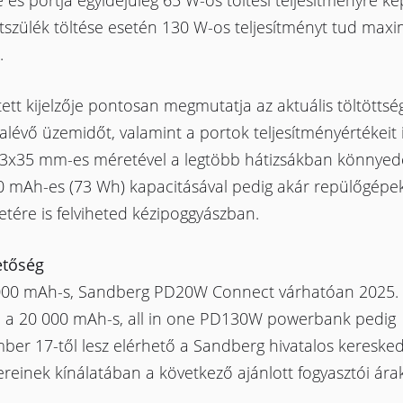
 és portja egyidejűleg 65 W-os töltési teljesítményre kép
tszülék töltése esetén 130 W-os teljesítményt tud maxi
.
ett kijelzője pontosan megmutatja az aktuális töltöttségi
alévő üzemidőt, valamint a portok teljesítményértékeit i
3x35 mm-es méretével a legtöbb hátizsákban könnyedé
0 mAh-es (73 Wh) kapacitásával pedig akár repülőgépe
etére is felviheted kézipoggyászban.
etőség
000 mAh-s, Sandberg PD20W Connect várhatóan 2025.
l, a 20 000 mAh-s, all in one PD130W powerbank pedig
ber 17-től lesz elérhető a Sandberg hivatalos kereske
reinek kínálatában a következő ajánlott fogyasztói ára