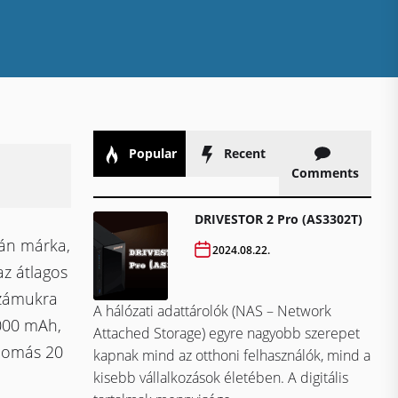
Popular
Recent
Comments
DRIVESTOR 2 Pro (AS3302T)
dán márka,
2024.08.22.
az átlagos
számukra
A hálózati adattárolók (NAS – Network
000 mAh,
Attached Storage) egyre nagyobb szerepet
llomás 20
kapnak mind az otthoni felhasználók, mind a
kisebb vállalkozások életében. A digitális