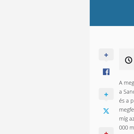
A megf
a Sand
és a 
megfe
míg az
000 mA