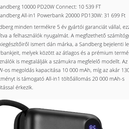
andberg 10000 PD20W Connect: 10 539 FT
andberg All-in1 Powerbank 20000 PD130W: 31 699 Ft
berg minden termékre 5 év gyártói garanciát vállal, ezz
ítva a felhasználók nyugalmát. A megfizethető számítóg
iegészítőiről ismert dán márka, a Sandberg bejelenti l
bankjeit, melyek között az átlagos és a prémium termé
ználók is megtalálják a számukra megfelelő modellt. Az 
-os megoldás kapacitása 10 000 mAh, míg az akár 13
ítményt is támogató All-in1 töltőállomás 20 000 mAh-s
tással érkezik.