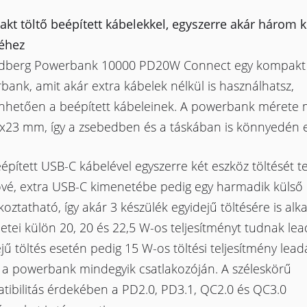
kt töltő beépített kábelekkel, egyszerre akár három 
séhez
dberg Powerbank 10000 PD20W Connect egy kompakt
ank, amit akár extra kábelek nélkül is használhatsz,
nhetően a beépített kábeleinek. A powerbank mérete 
x23 mm, így a zsebedben és a táskában is könnyedén el
épített USB-C kábelével egyszerre két eszköz töltését te
ővé, extra USB-C kimenetébe pedig egy harmadik külső 
koztatható, így akár 3 készülék egyidejű töltésére is alk
tei külön 20, 20 és 22,5 W-os teljesítményt tudnak lea
jű töltés esetén pedig 15 W-os töltési teljesítmény lea
 a powerbank mindegyik csatlakozóján. A széleskörű
tibilitás érdekében a PD2.0, PD3.1, QC2.0 és QC3.0