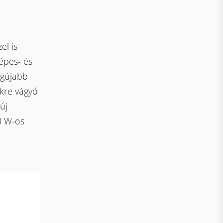
el is
épes- és
egújabb
kre vágyó
új
0 W-os