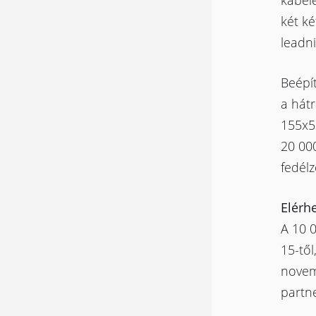
kábele
két ké
leadni
Beépít
a hátr
155x5
20 00
fedélz
Elérh
A 10 
15-tő
novem
partne