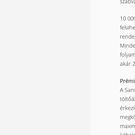
szabvá
10 000
felvih
rendel
Minde
folyam
akár 2
Prémi
A San
töltőá
érkezi
megkö
maximá