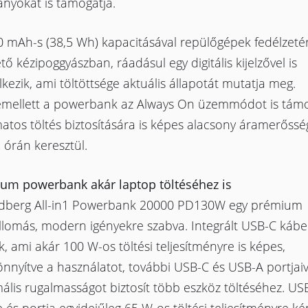
nyokat is támogatja.
 mAh-s (38,5 Wh) kapacitásával repülőgépek fedélzetér
ető kézipoggyászban, ráadásul egy digitális kijelzővel is
kezik, ami töltöttsége aktuális állapotát mutatja meg.
mellett a powerbank az Always On üzemmódot is támog
atos töltés biztosítására is képes alacsony áramerősség
 órán keresztül.
um powerbank akár laptop töltéséhez is
dberg All-in1 Powerbank 20000 PD130W egy prémium
llomás, modern igényekre szabva. Integrált USB-C kábel
k, ami akár 100 W-os töltési teljesítményre is képes,
nnyítve a használatot, további USB-C és USB-A portjaiv
lis rugalmasságot biztosít több eszköz töltéséhez. US