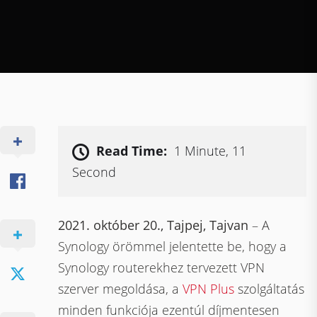
Read Time:
1 Minute, 11
Second
2021. október 20., Tajpej, Tajvan
– A
Synology örömmel jelentette be, hogy a
Synology routerekhez tervezett VPN
szerver megoldása, a
VPN Plus
szolgáltatás
minden funkciója ezentúl díjmentesen