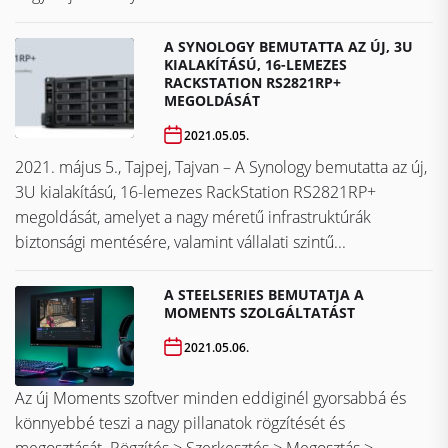
A SYNOLOGY BEMUTATTA AZ ÚJ, 3U
KIALAKÍTÁSÚ, 16-LEMEZES
RACKSTATION RS2821RP+
MEGOLDÁSÁT
2021.05.05.
2021. május 5., Tajpej, Tajvan – A Synology bemutatta az új,
3U kialakítású, 16-lemezes RackStation RS2821RP+
megoldását, amelyet a nagy méretű infrastruktúrák
biztonsági mentésére, valamint vállalati szintű...
A STEELSERIES BEMUTATJA A
MOMENTS SZOLGÁLTATÁST
2021.05.06.
Az új Moments szoftver minden eddiginél gyorsabbá és
könnyebbé teszi a nagy pillanatok rögzítését és