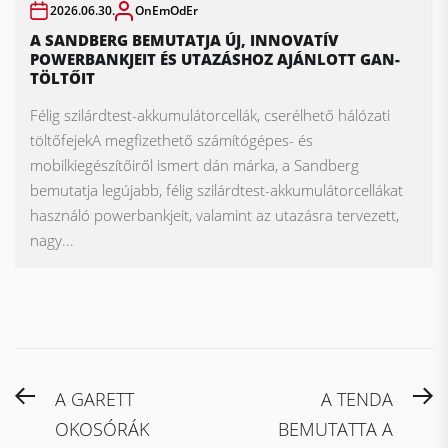
2026.06.30.
OnEmOdEr
A SANDBERG BEMUTATJA ÚJ, INNOVATÍV
POWERBANKJEIT ÉS UTAZÁSHOZ AJÁNLOTT GAN-
TÖLTŐIT
Félig szilárdtest-akkumulátorcellák, cserélhető hálózati
töltőfejekA megfizethető számítógépes- és
mobilkiegészítőiről ismert dán márka, a Sandberg
bemutatja legújabb, félig szilárdtest-akkumulátorcellákat
használó powerbankjeit, valamint az utazásra tervezett,
nagy...
Bejegyzés
Previous
N
A GARETT
A TENDA
navigáció
post:
po
OKOSÓRÁK
BEMUTATTA A