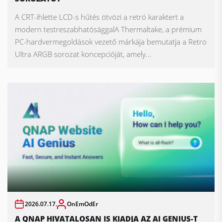
A CRT-ihlette LCD-s hűtés ötvözi a retró karaktert a
modern testreszabhatósággalA Thermaltake, a prémium
PC-hardvermegoldások vezető márkája bemutatja a Retro
Ultra ARGB sorozat koncepcióját, amely...
2026.07.17.
OnEmOdEr
A QNAP HIVATALOSAN IS KIADJA AZ AI GENIUS-T