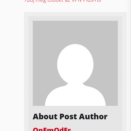
About Post Author
OnEmOdEr