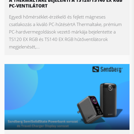
PC-VENTILÁTORT
Egyedi hőmérséklet-érzékelő és fejlett mágneses
csatlakozás a kiváló PC-hűtésértA Thermaltake, prémium
PC-hardvermegoldások vezető márkája bejelentette a
TS120 EX RGB és TS140 EX RGB hűtőventilátorok
megjelenését,...