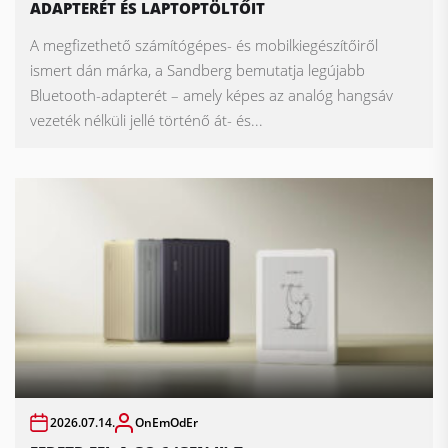
ADAPTERÉT ÉS LAPTOPTÖLTŐIT
A megfizethető számítógépes- és mobilkiegészítőiről
ismert dán márka, a Sandberg bemutatja legújabb
Bluetooth-adapterét – amely képes az analóg hangsáv
vezeték nélküli jellé történő át- és...
2026.07.14.
OnEmOdEr