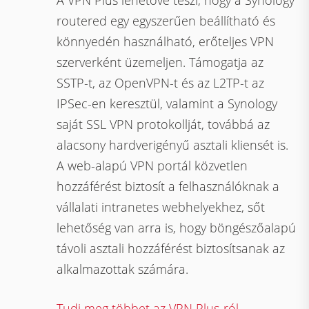
A VPN Plus lehetővé teszi, hogy a Synology
routered egy egyszerűen beállítható és
könnyedén használható, erőteljes VPN
szerverként üzemeljen. Támogatja az
SSTP-t, az OpenVPN-t és az L2TP-t az
IPSec-en keresztül, valamint a Synology
saját SSL VPN protokollját, továbbá az
alacsony hardverigényű asztali kliensét is.
A web-alapú VPN portál közvetlen
hozzáférést biztosít a felhasználóknak a
vállalati intranetes webhelyekhez, sőt
lehetőség van arra is, hogy böngészőalapú
távoli asztali hozzáférést biztosítsanak az
alkalmazottak számára.
Tudj meg többet az VPN Plus-ról