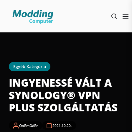
Skip
to
the
content
Egyéb Kategória
INGYENESSÉ VÁLT A
SYNOLOGY® VPN
PLUS SZOLGÁLTATÁS
OnEmOdEr
2021.10.20.