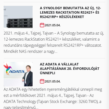
A SYNOLOGY BEMUTATTA AZ ÚJ, 12-
LEMEZES RACKSTATION RS2421+ ÉS
RS2421RP+ KÉSZÜLÉKEKET
2021.05.04.
2021. május 4., Tajpej, Tajvan – A Synology bemutatta az új,
12-lemezes RackStation RS2421+ készüléket, valamint a
redundáns tápegységgel felszerelt RS2421RP+ változatot.
Mindkét NAS rendszer a nagy...
AZ ADATA A VÁLLALAT
ALAPÍTÁSÁNAK 20. ÉVFORDULÓJÁT
ÜNNEPLI
2021.05.04.
Az ADATA egy hihetetlen nyereményjátékkal ünnepli meg
ezt a mérföldkövet ​​​​​​​2021. május 4., Tajpej, Tajvan - Az
ADATA Technology (Tajvan Stock Exchange: 3260.TWO), a
nagy teljesítményű...