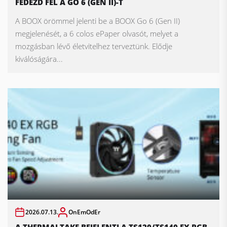
FEDEZD FEL A GO 6 (GEN II)-T
A BOOX örömmel jelenti be a BOOX Go 6 (Gen II)
megjelenését, a 6 colos ePaper olvasót, melyet a
mozgásban lévő életvitelhez terveztünk. Elődje
kiválóságára...
2026.07.13.
OnEmOdEr
A THERMALTAKE BEJELENTI A TS120/TS140 EX RGB