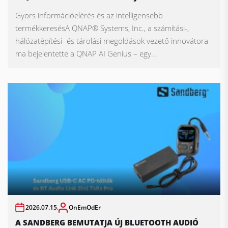
Gyors információelérés és az intelligensebb
termékkeresésA QNAP® Systems, Inc., a számítási-,
hálózatépítési- és tárolási megoldások vezető innovátora
ma bejelentette a QNAP AI Genius – egy...
2026.07.15.
OnEmOdEr
A SANDBERG BEMUTATJA ÚJ BLUETOOTH AUDIÓ