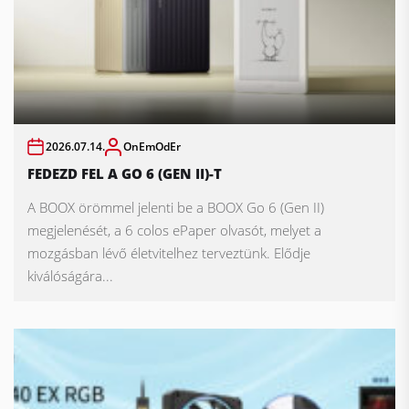
2026.07.14.
OnEmOdEr
FEDEZD FEL A GO 6 (GEN II)-T
A BOOX örömmel jelenti be a BOOX Go 6 (Gen II)
megjelenését, a 6 colos ePaper olvasót, melyet a
mozgásban lévő életvitelhez terveztünk. Elődje
kiválóságára...