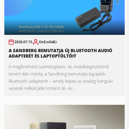
2026.07.15.
OnEmOdEr
A SANDBERG BEMUTATJA ÚJ BLUETOOTH AUDIÓ
ADAPTERÉT ÉS LAPTOPTÖLTŐIT
A megfizethető számítógépes- és mobilkiegészítőiről
ismert dán márka, a Sandberg bemutatja legújabb
Bluetooth-adapterét – amely képes az analóg hangsáv
vezeték nélküli jellé történő át- és...