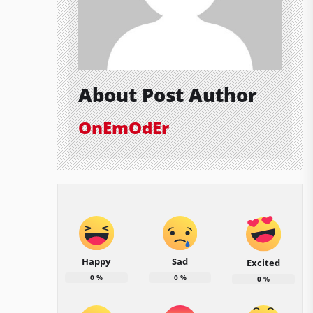
About Post Author
OnEmOdEr
Happy
Sad
Excited
0
%
0
%
0
%