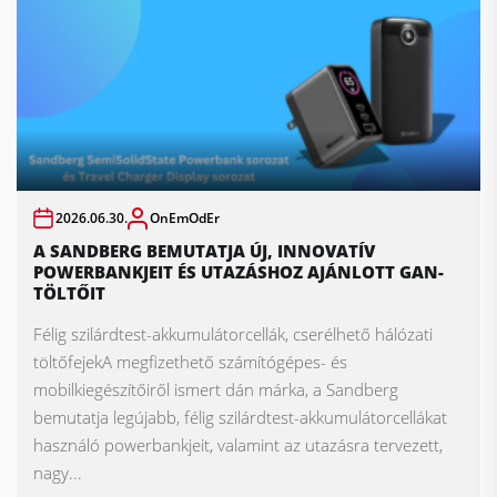
2026.06.30.
OnEmOdEr
A SANDBERG BEMUTATJA ÚJ, INNOVATÍV
POWERBANKJEIT ÉS UTAZÁSHOZ AJÁNLOTT GAN-
TÖLTŐIT
Félig szilárdtest-akkumulátorcellák, cserélhető hálózati
töltőfejekA megfizethető számítógépes- és
mobilkiegészítőiről ismert dán márka, a Sandberg
bemutatja legújabb, félig szilárdtest-akkumulátorcellákat
használó powerbankjeit, valamint az utazásra tervezett,
nagy...