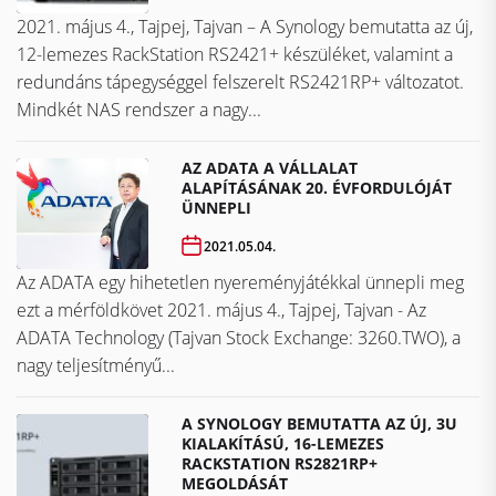
2021. május 4., Tajpej, Tajvan – A Synology bemutatta az új,
12-lemezes RackStation RS2421+ készüléket, valamint a
redundáns tápegységgel felszerelt RS2421RP+ változatot.
Mindkét NAS rendszer a nagy...
AZ ADATA A VÁLLALAT
ALAPÍTÁSÁNAK 20. ÉVFORDULÓJÁT
ÜNNEPLI
2021.05.04.
Az ADATA egy hihetetlen nyereményjátékkal ünnepli meg
ezt a mérföldkövet ​​​​​​​2021. május 4., Tajpej, Tajvan - Az
ADATA Technology (Tajvan Stock Exchange: 3260.TWO), a
nagy teljesítményű...
A SYNOLOGY BEMUTATTA AZ ÚJ, 3U
KIALAKÍTÁSÚ, 16-LEMEZES
RACKSTATION RS2821RP+
MEGOLDÁSÁT