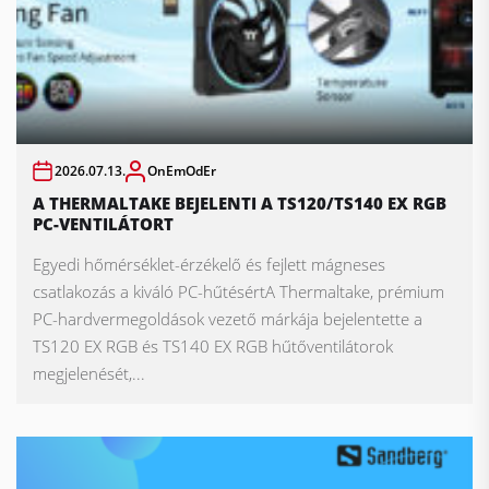
2026.07.13.
OnEmOdEr
A THERMALTAKE BEJELENTI A TS120/TS140 EX RGB
PC-VENTILÁTORT
Egyedi hőmérséklet-érzékelő és fejlett mágneses
csatlakozás a kiváló PC-hűtésértA Thermaltake, prémium
PC-hardvermegoldások vezető márkája bejelentette a
TS120 EX RGB és TS140 EX RGB hűtőventilátorok
megjelenését,...