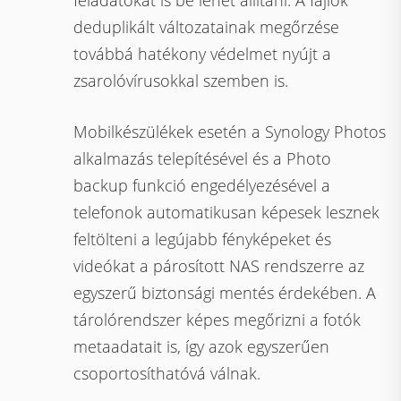
feladatokat is be lehet állítani. A fájlok
deduplikált változatainak megőrzése
továbbá hatékony védelmet nyújt a
zsarolóvírusokkal szemben is.
Mobilkészülékek esetén a Synology Photos
alkalmazás telepítésével és a Photo
backup funkció engedélyezésével a
telefonok automatikusan képesek lesznek
feltölteni a legújabb fényképeket és
videókat a párosított NAS rendszerre az
egyszerű biztonsági mentés érdekében. A
tárolórendszer képes megőrizni a fotók
metaadatait is, így azok egyszerűen
csoportosíthatóvá válnak.