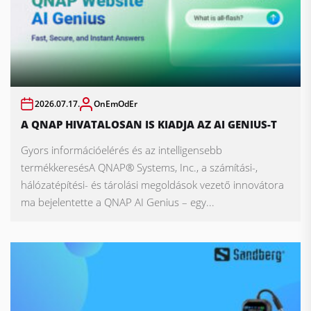
2026.07.17.
OnEmOdEr
A QNAP HIVATALOSAN IS KIADJA AZ AI GENIUS-T
Gyors információelérés és az intelligensebb
termékkeresésA QNAP® Systems, Inc., a számítási-,
hálózatépítési- és tárolási megoldások vezető innovátora
ma bejelentette a QNAP AI Genius – egy...