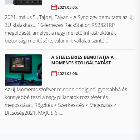
2021.05.05.
2021. május 5., Tajpej, Tajvan – A Synology bemutatta az új,
3U kialakítású, 16-lemezes RackStation RS2821RP+
megoldását, amelyet a nagy méretű infrastruktúrák
biztonsági mentésére, valamint vállalati szintű...
A STEELSERIES BEMUTATJA A
MOMENTS SZOLGÁLTATÁST
2021.05.06.
Az új Moments szoftver minden eddiginél gyorsabbá és
könnyebbé teszi a nagy pillanatok rögzítését és
megosztását. Rögzítés > Szerkesztés > Megosztás >
Dicsőség2021. MÁJUS 6.,...