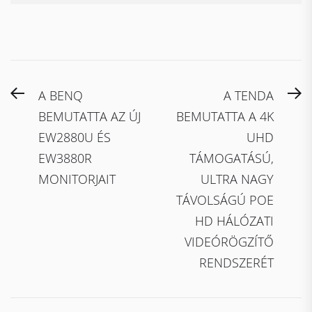
Bejegyzés
Previous
N
A BENQ
A TENDA
navigáció
post:
po
BEMUTATTA AZ ÚJ
BEMUTATTA A 4K
EW2880U ÉS
UHD
EW3880R
TÁMOGATÁSÚ,
MONITORJAIT
ULTRA NAGY
TÁVOLSÁGÚ POE
HD HÁLÓZATI
VIDEÓRÖGZÍTŐ
RENDSZERÉT