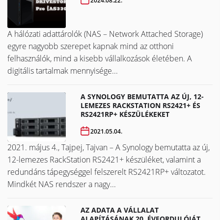
2024.08.22.
A hálózati adattárolók (NAS – Network Attached Storage)
egyre nagyobb szerepet kapnak mind az otthoni
felhasználók, mind a kisebb vállalkozások életében. A
digitális tartalmak mennyisége...
A SYNOLOGY BEMUTATTA AZ ÚJ, 12-
LEMEZES RACKSTATION RS2421+ ÉS
RS2421RP+ KÉSZÜLÉKEKET
2021.05.04.
2021. május 4., Tajpej, Tajvan – A Synology bemutatta az új,
12-lemezes RackStation RS2421+ készüléket, valamint a
redundáns tápegységgel felszerelt RS2421RP+ változatot.
Mindkét NAS rendszer a nagy...
AZ ADATA A VÁLLALAT
ALAPÍTÁSÁNAK 20. ÉVFORDULÓJÁT