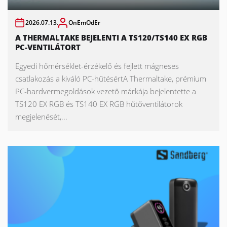
2026.07.13.
OnEmOdEr
A THERMALTAKE BEJELENTI A TS120/TS140 EX RGB
PC-VENTILÁTORT
Egyedi hőmérséklet-érzékelő és fejlett mágneses
csatlakozás a kiváló PC-hűtésértA Thermaltake, prémium
PC-hardvermegoldások vezető márkája bejelentette a
TS120 EX RGB és TS140 EX RGB hűtőventilátorok
megjelenését,...