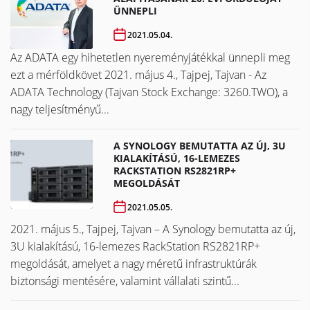
ÜNNEPLI
2021.05.04.
Az ADATA egy hihetetlen nyereményjátékkal ünnepli meg
ezt a mérföldkövet ​​​​​​​2021. május 4., Tajpej, Tajvan - Az
ADATA Technology (Tajvan Stock Exchange: 3260.TWO), a
nagy teljesítményű...
A SYNOLOGY BEMUTATTA AZ ÚJ, 3U
KIALAKÍTÁSÚ, 16-LEMEZES
RACKSTATION RS2821RP+
MEGOLDÁSÁT
2021.05.05.
2021. május 5., Tajpej, Tajvan – A Synology bemutatta az új,
3U kialakítású, 16-lemezes RackStation RS2821RP+
megoldását, amelyet a nagy méretű infrastruktúrák
biztonsági mentésére, valamint vállalati szintű...