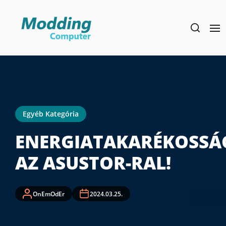
Skip
to
the
content
Egyéb Kategória
ENERGIATAKARÉKOSSÁ
AZ ASUSTOR-RAL!
OnEmOdEr
2024.03.25.