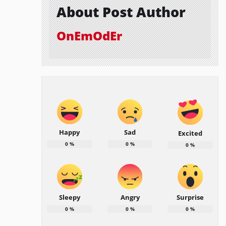
About Post Author
OnEmOdEr
Happy
Sad
Excited
0
%
0
%
0
%
Sleepy
Angry
Surprise
0
%
0
%
0
%