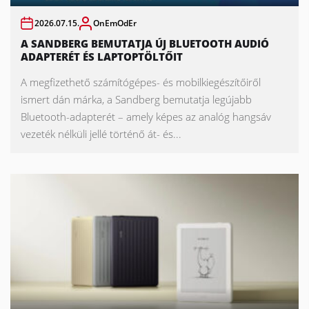
2026.07.15.
OnEmOdEr
A SANDBERG BEMUTATJA ÚJ BLUETOOTH AUDIÓ
ADAPTERÉT ÉS LAPTOPTÖLTŐIT
A megfizethető számítógépes- és mobilkiegészítőiről
ismert dán márka, a Sandberg bemutatja legújabb
Bluetooth-adapterét – amely képes az analóg hangsáv
vezeték nélküli jellé történő át- és...