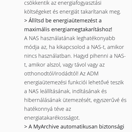
csökkentik az energiafogyasztási
költségeket és energiát takarítanak meg.
> Állítsd be energiaütemezést a
maximális energiamegtakarításhoz!
A NAS használatának leghatékonyabb
módja az, ha kikapcsolod a NAS-t, amikor
nincs használatban. Hagyd pihenni a NAS-
t, amikor alszol, vagy távol vagy az
otthonodtól/irodádtól! Az ADM
energiaütemezési funkciói lehetővé teszik
a NAS leállításának, indításának és
hibernálásának ütemezését, egyszerűvé és
hatékonnyá téve az
energiatakarékosságot.
> A MyArchive automatikusan biztonsági