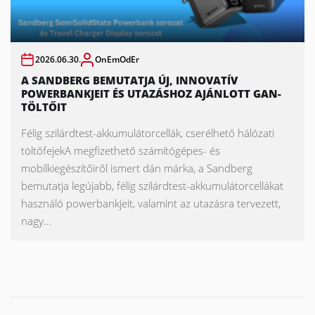
2026.06.30.
OnEmOdEr
A SANDBERG BEMUTATJA ÚJ, INNOVATÍV
POWERBANKJEIT ÉS UTAZÁSHOZ AJÁNLOTT GAN-
TÖLTŐIT
Félig szilárdtest-akkumulátorcellák, cserélhető hálózati
töltőfejekA megfizethető számítógépes- és
mobilkiegészítőiről ismert dán márka, a Sandberg
bemutatja legújabb, félig szilárdtest-akkumulátorcellákat
használó powerbankjeit, valamint az utazásra tervezett,
nagy...