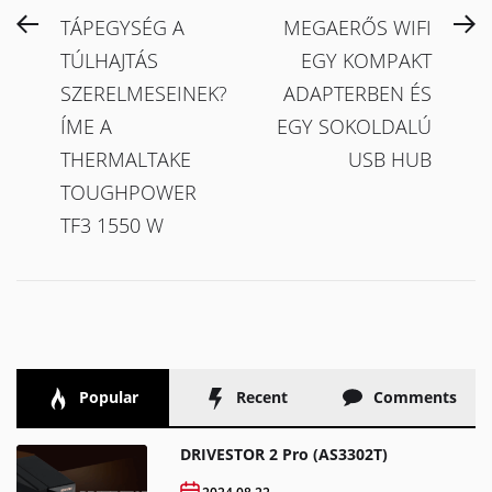
Bejegyzés
Previous
N
TÁPEGYSÉG A
MEGAERŐS WIFI
navigáció
post:
po
TÚLHAJTÁS
EGY KOMPAKT
SZERELMESEINEK?
ADAPTERBEN ÉS
ÍME A
EGY SOKOLDALÚ
THERMALTAKE
USB HUB
TOUGHPOWER
TF3 1550 W
Popular
Recent
Comments
DRIVESTOR 2 Pro (AS3302T)