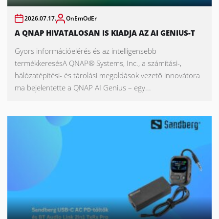
2026.07.17.
OnEmOdEr
A QNAP HIVATALOSAN IS KIADJA AZ AI GENIUS-T
Gyors információelérés és az intelligensebb
termékkeresésA QNAP® Systems, Inc., a számítási-,
hálózatépítési- és tárolási megoldások vezető innovátora
ma bejelentette a QNAP AI Genius – egy...