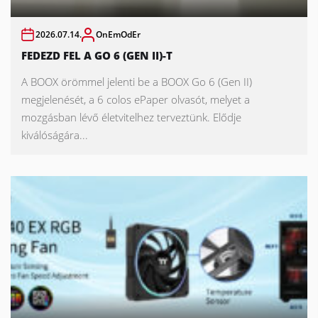
2026.07.14.
OnEmOdEr
FEDEZD FEL A GO 6 (GEN II)-T
A BOOX örömmel jelenti be a BOOX Go 6 (Gen II)
megjelenését, a 6 colos ePaper olvasót, melyet a
mozgásban lévő életvitelhez terveztünk. Elődje
kiválóságára...