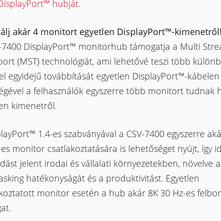
DisplayPort™ hubját
.
álj akár 4 monitort egyetlen DisplayPort™-kimenetről
-7400 DisplayPort™ monitorhub támogatja a Multi Str
ort (MST) technológiát, ami lehetővé teszi több külön
el egyidejű továbbítását egyetlen DisplayPort™-kábelen 
égével a felhasználók egyszerre több monitort tudnak 
en kimenetről.
playPort™ 1.4-es szabványával a CSV-7400 egyszerre aká
es monitor csatlakoztatására is lehetőséget nyújt, így id
ást jelent irodai és vállalati környezetekben, növelve a
asking hatékonyságát és a produktivitást. Egyetlen
koztatott monitor esetén a hub akár 8K 30 Hz-es felbon
at.