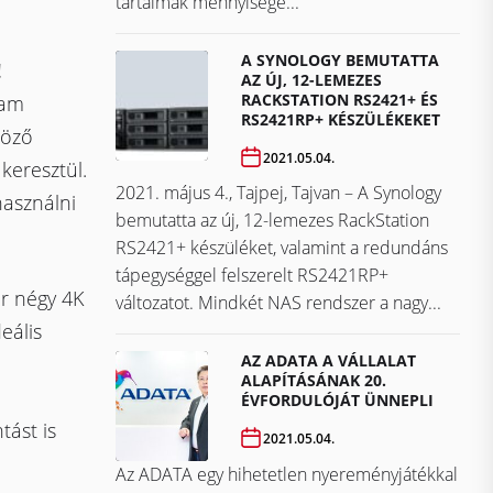
tartalmak mennyisége...
A SYNOLOGY BEMUTATTA
!
AZ ÚJ, 12-LEMEZES
RACKSTATION RS2421+ ÉS
eam
RS2421RP+ KÉSZÜLÉKEKET
böző
2021.05.04.
keresztül.
2021. május 4., Tajpej, Tajvan – A Synology
használni
bemutatta az új, 12-lemezes RackStation
RS2421+ készüléket, valamint a redundáns
tápegységgel felszerelt RS2421RP+
r négy 4K
változatot. Mindkét NAS rendszer a nagy...
eális
AZ ADATA A VÁLLALAT
ALAPÍTÁSÁNAK 20.
ÉVFORDULÓJÁT ÜNNEPLI
tást is
2021.05.04.
Az ADATA egy hihetetlen nyereményjátékkal