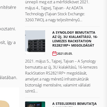
ünnepli meg ezt a mérföldkövet ​​​​​​​2021.
enítésére
május 4., Tajpej, Tajvan - Az ADATA
Technology (Tajvan Stock Exchange:
3260.TWO), a nagy teljesítményű...
oztatni.
A SYNOLOGY BEMUTATTA
AZ ÚJ, 3U KIALAKÍTÁSÚ, 16-
LEMEZES RACKSTATION
ít, így a
RS2821RP+ MEGOLDÁSÁT
2021.05.05.
2021. május 5., Tajpej, Tajvan – A Synology
bemutatta az új, 3U kialakítású, 16-lemezes
RackStation RS2821RP+ megoldását,
álatában.
amelyet a nagy méretű infrastruktúrák
biztonsági mentésére, valamint vállalati
szintű...
A STEELSERIES BEMUTATJA