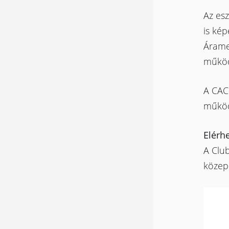
Az esz
is kép
Áramel
működ
A CAC-
működ
Elérh
A Clu
közepé