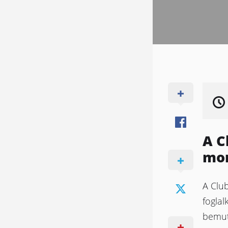
A C
mon
A Club
foglal
bemut