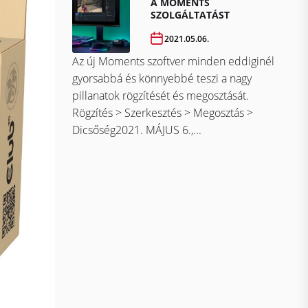
A MOMENTS
SZOLGÁLTATÁST
2021.05.06.
Az új Moments szoftver minden eddiginél
gyorsabbá és könnyebbé teszi a nagy
pillanatok rögzítését és megosztását.
Rögzítés > Szerkesztés > Megosztás >
Dicsőség2021. MÁJUS 6.,...