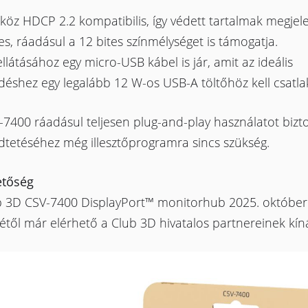
köz HDCP 2.2 kompatibilis, így védett tartalmak megjel
es, ráadásul a 12 bites színmélységet is támogatja.
látásához egy micro-USB kábel is jár, amit az ideális
éshez egy legalább 12 W-os USB-A töltőhöz kell csatlak
7400 ráadásul teljesen plug-and-play használatot biztos
tetéséhez még illesztőprogramra sincs szükség.
etőség
b 3D CSV-7400 DisplayPort™ monitorhub 2025. október
től már elérhető a Club 3D hivatalos partnereinek kín