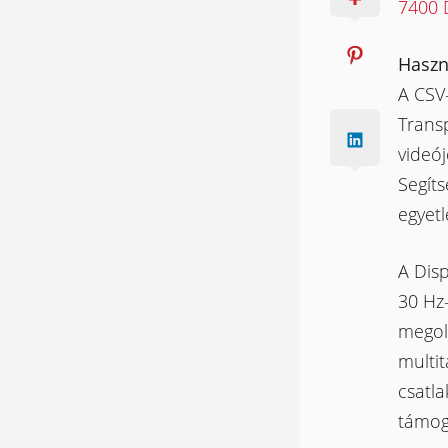
7400 
Haszn
A CSV
Transp
videój
Segíts
egyetl
A Dis
30 Hz-
megold
multit
csatla
támog