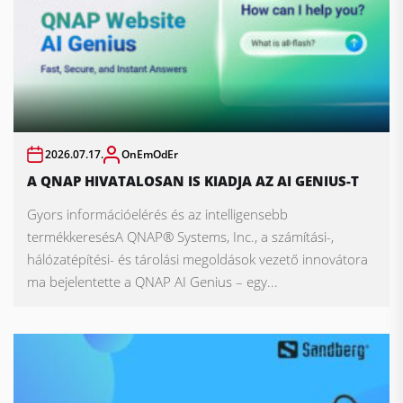
2026.07.17.
OnEmOdEr
A QNAP HIVATALOSAN IS KIADJA AZ AI GENIUS-T
Gyors információelérés és az intelligensebb
termékkeresésA QNAP® Systems, Inc., a számítási-,
hálózatépítési- és tárolási megoldások vezető innovátora
ma bejelentette a QNAP AI Genius – egy...