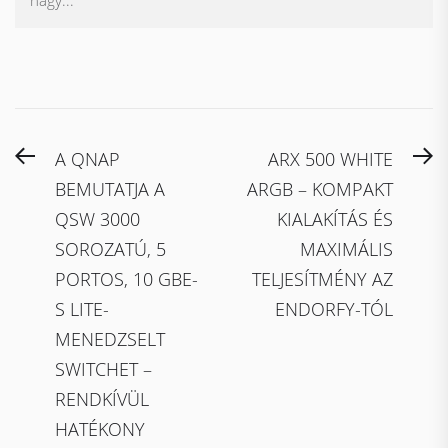
nagy...
Bejegyzés
Previous
N
A QNAP
ARX 500 WHITE
navigáció
post:
po
BEMUTATJA A
ARGB – KOMPAKT
QSW 3000
KIALAKÍTÁS ÉS
SOROZATÚ, 5
MAXIMÁLIS
PORTOS, 10 GBE-
TELJESÍTMÉNY AZ
S LITE-
ENDORFY-TÓL
MENEDZSELT
SWITCHET –
RENDKÍVÜL
HATÉKONY