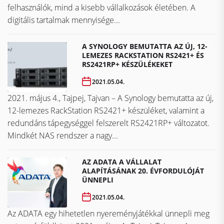
felhasználók, mind a kisebb vállalkozások életében. A
digitális tartalmak mennyisége...
A SYNOLOGY BEMUTATTA AZ ÚJ, 12-
LEMEZES RACKSTATION RS2421+ ÉS
RS2421RP+ KÉSZÜLÉKEKET
2021.05.04.
2021. május 4., Tajpej, Tajvan – A Synology bemutatta az új,
12-lemezes RackStation RS2421+ készüléket, valamint a
redundáns tápegységgel felszerelt RS2421RP+ változatot.
Mindkét NAS rendszer a nagy...
AZ ADATA A VÁLLALAT
ALAPÍTÁSÁNAK 20. ÉVFORDULÓJÁT
ÜNNEPLI
2021.05.04.
Az ADATA egy hihetetlen nyereményjátékkal ünnepli meg