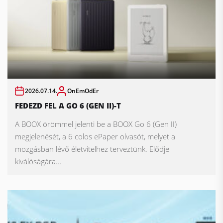
2026.07.14.
OnEmOdEr
FEDEZD FEL A GO 6 (GEN II)-T
A BOOX örömmel jelenti be a BOOX Go 6 (Gen II)
megjelenését, a 6 colos ePaper olvasót, melyet a
mozgásban lévő életvitelhez terveztünk. Elődje
kiválóságára...