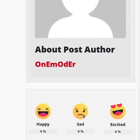
About Post Author
OnEmOdEr
Happy
Sad
Excited
0
%
0
%
0
%