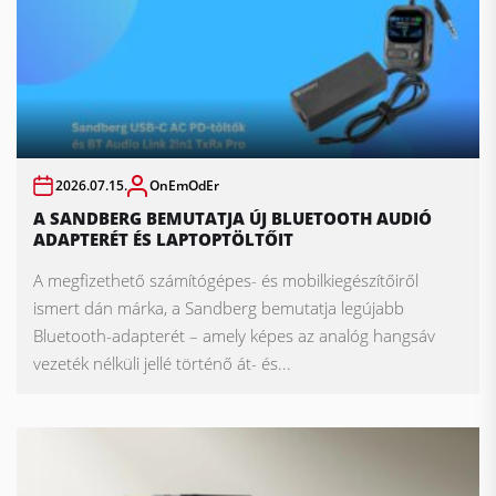
2026.07.15.
OnEmOdEr
A SANDBERG BEMUTATJA ÚJ BLUETOOTH AUDIÓ
ADAPTERÉT ÉS LAPTOPTÖLTŐIT
A megfizethető számítógépes- és mobilkiegészítőiről
ismert dán márka, a Sandberg bemutatja legújabb
Bluetooth-adapterét – amely képes az analóg hangsáv
vezeték nélküli jellé történő át- és...