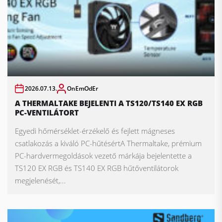
2026.07.13.
OnEmOdEr
A THERMALTAKE BEJELENTI A TS120/TS140 EX RGB
PC-VENTILÁTORT
Egyedi hőmérséklet-érzékelő és fejlett mágneses
csatlakozás a kiváló PC-hűtésértA Thermaltake, prémium
PC-hardvermegoldások vezető márkája bejelentette a
TS120 EX RGB és TS140 EX RGB hűtőventilátorok
megjelenését,...