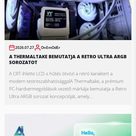
2026.07.27.
OnEmOdEr
A THERMALTAKE BEMUTATJA A RETRO ULTRA ARGB
SOROZATOT
A CRT-ihlette LCD-s hűtés ötvözi a retró karaktert a
modern testreszabhatósággalA Thermaltake, a prémium
PC-hardvermegoldások vezető márkája bemutatja a Retro
Ultra ARGB sorozat koncepcióját, amely...