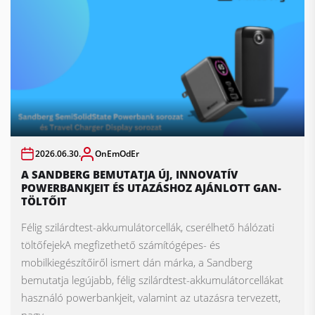
2026.06.30.
OnEmOdEr
A SANDBERG BEMUTATJA ÚJ, INNOVATÍV
POWERBANKJEIT ÉS UTAZÁSHOZ AJÁNLOTT GAN-
TÖLTŐIT
Félig szilárdtest-akkumulátorcellák, cserélhető hálózati
töltőfejekA megfizethető számítógépes- és
mobilkiegészítőiről ismert dán márka, a Sandberg
bemutatja legújabb, félig szilárdtest-akkumulátorcellákat
használó powerbankjeit, valamint az utazásra tervezett,