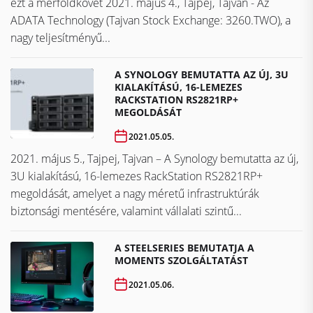
ezt a mérföldkövet ​​​​​​​2021. május 4., Tajpej, Tajvan - Az
ADATA Technology (Tajvan Stock Exchange: 3260.TWO), a
nagy teljesítményű...
A SYNOLOGY BEMUTATTA AZ ÚJ, 3U
KIALAKÍTÁSÚ, 16-LEMEZES
RACKSTATION RS2821RP+
MEGOLDÁSÁT
2021.05.05.
2021. május 5., Tajpej, Tajvan – A Synology bemutatta az új,
3U kialakítású, 16-lemezes RackStation RS2821RP+
megoldását, amelyet a nagy méretű infrastruktúrák
biztonsági mentésére, valamint vállalati szintű...
A STEELSERIES BEMUTATJA A
MOMENTS SZOLGÁLTATÁST
2021.05.06.