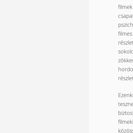
filme
csapat
pszic
filmes
részle
sokold
zökke
hordo
részle
Ezenkí
teszne
biztos
filme
közöss