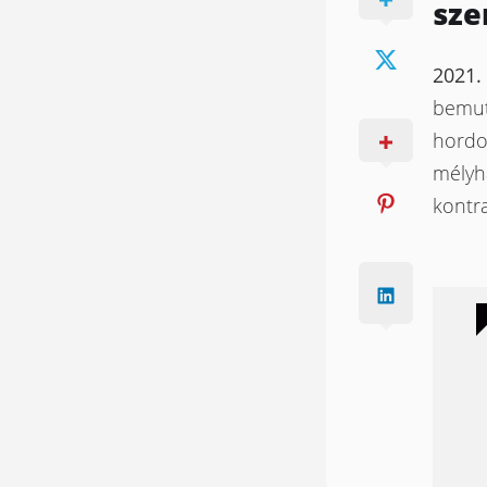
szer
2021.
bemuta
hordo
mélyha
kontra