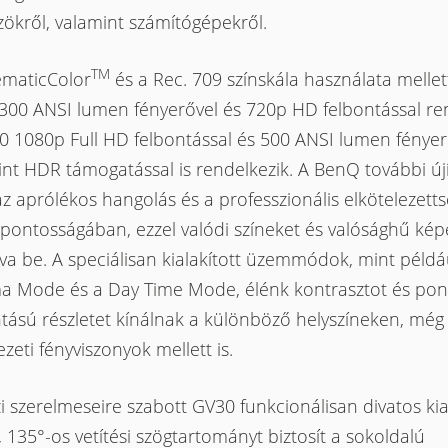
ökről, valamint számítógépekről.
TM
ematicColor
és a Rec. 709 színskála használata mellett
300 ANSI lumen fényerővel és 720p HD felbontással ren
0 1080p Full HD felbontással és 500 ANSI lumen fényer
nt HDR támogatással is rendelkezik. A BenQ további új
az aprólékos hangolás és a professzionális elkötelezett
 pontosságában, ezzel valódi színeket és valósághű kép
a be. A speciálisan kialakított üzemmódok, mint példá
a Mode és a Day Time Mode, élénk kontrasztot és pon
tású részletet kínálnak a különböző helyszíneken, még
zeti fényviszonyok mellett is.
 szerelmeseire szabott GV30 funkcionálisan divatos kia
, 135°-os vetítési szögtartományt biztosít a sokoldalú