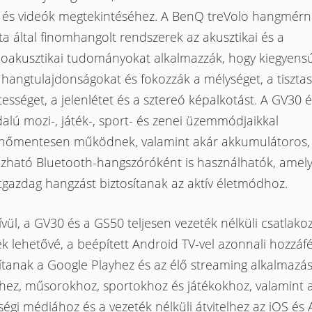
k és videók megtekintéséhez. A BenQ treVolo hangmér
a által finomhangolt rendszerek az akusztikai és a
hoakusztikai tudományokat alkalmazzák, hogy kiegyensú
 hangtulajdonságokat és fokozzák a mélységet, a tisztas
tességet, a jelenlétet és a sztereó képalkotást. A GV30 
alú mozi-, játék-, sport- és zenei üzemmódjaikkal
nőmentesen működnek, valamint akár akkumulátoros,
zható Bluetooth-hangszóróként is használhatók, amel
tgazdag hangzást biztosítanak az aktív életmódhoz.
vül, a GV30 és a GS50 teljesen vezeték nélküli csatlako
k lehetővé, a beépített Android TV-vel azonnali hozzáfé
ítanak a Google Playhez és az élő streaming alkalmazá
khez, műsorokhoz, sportokhoz és játékokhoz, valamint 
égi médiához és a vezeték nélküli átvitelhez az iOS és