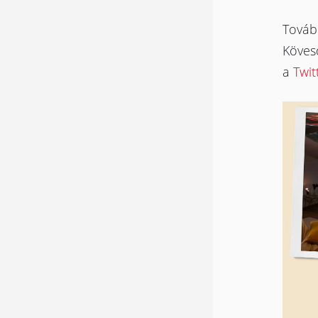
Tovább
Köves
a
Twit