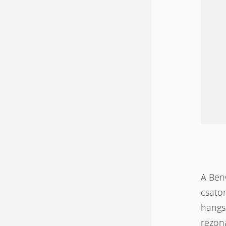
A BenQ
csato
hangs
rezoná