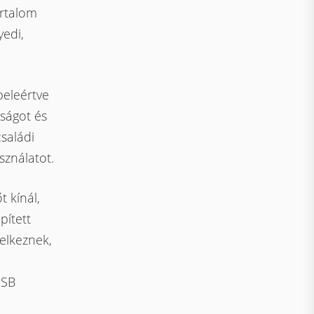
artalom
yedi,
beleértve
óságot és
saládi
sználatot.
 kínál,
pített
elkeznek,
USB