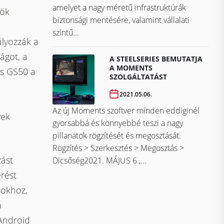
amelyet a nagy méretű infrastruktúrák
nök
biztonsági mentésére, valamint vállalati
szintű...
lyozzák a
ágot, a
A STEELSERIES BEMUTATJA
A MOMENTS
és GS50 a
SZOLGÁLTATÁST
2021.05.06.
Az új Moments szoftver minden eddiginél
yek
gyorsabbá és könnyebbé teszi a nagy
pillanatok rögzítését és megosztását.
Rögzítés > Szerkesztés > Megosztás >
zást
Dicsőség2021. MÁJUS 6.,...
rést
sokhoz,
a
 Android