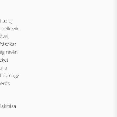
 az új
delkezik.
ővel,
ításokat
ség révén
eket
ul a
tos, nagy
 erős
lakítása