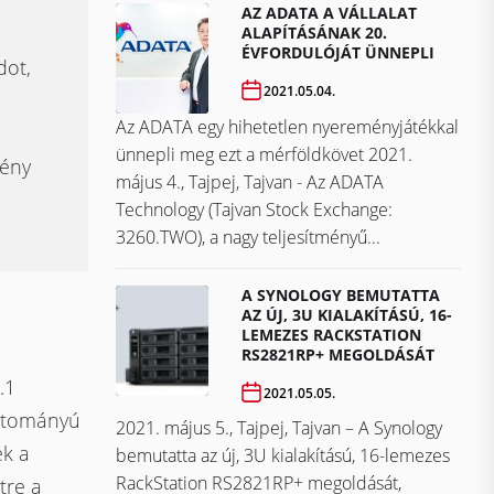
AZ ADATA A VÁLLALAT
ALAPÍTÁSÁNAK 20.
ÉVFORDULÓJÁT ÜNNEPLI
dot,
2021.05.04.
Az ADATA egy hihetetlen nyereményjátékkal
ünnepli meg ezt a mérföldkövet ​​​​​​​2021.
mény
május 4., Tajpej, Tajvan - Az ADATA
Technology (Tajvan Stock Exchange:
3260.TWO), a nagy teljesítményű...
A SYNOLOGY BEMUTATTA
AZ ÚJ, 3U KIALAKÍTÁSÚ, 16-
LEMEZES RACKSTATION
RS2821RP+ MEGOLDÁSÁT
.1
2021.05.05.
artományú
2021. május 5., Tajpej, Tajvan – A Synology
ek a
bemutatta az új, 3U kialakítású, 16-lemezes
RackStation RS2821RP+ megoldását,
tre a