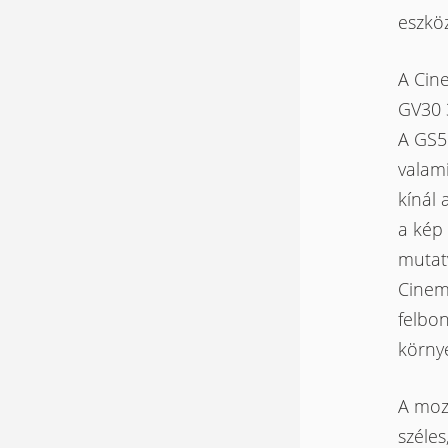
eszköz
A Cin
GV30 
A GS5
valami
kínál 
a kép
mutatv
Cinem
felbon
környe
A mozi
széles