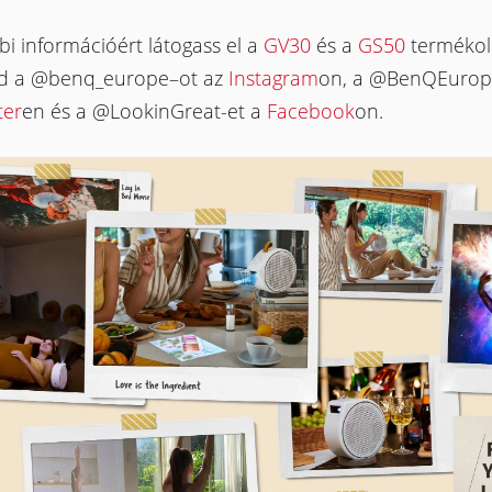
i információért látogass el a
GV30
és a
GS50
termékold
d a @benq_europe–ot az
Instagram
on, a @BenQEurop
ter
en és a @LookinGreat-et a
Facebook
on.