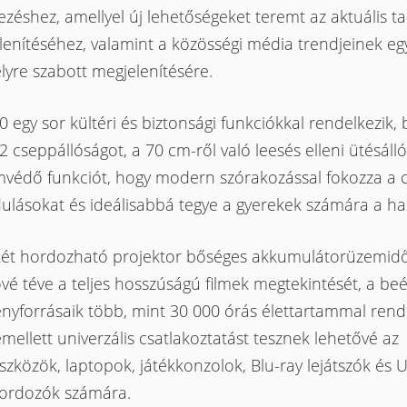
ezéshez, amellyel új lehetőségeket teremt az aktuális t
enítéséhez, valamint a közösségi média trendjeinek eg
yre szabott megjelenítésére.
 egy sor kültéri és biztonsági funkciókkal rendelkezik, 
2 cseppállóságot, a 70 cm-ről való leesés elleni ütésáll
mvédő funkciót, hogy modern szórakozással fokozza a c
ulásokat és ideálisabbá tegye a gyerekek számára a ha
ét hordozható projektor bőséges akkumulátorüzemidőt
vé téve a teljes hosszúságú filmek megtekintését, a beé
ényforrásaik több, mint 30 000 órás élettartammal rend
ellett univerzális csatlakoztatást tesznek lehetővé az
zközök, laptopok, játékkonzolok, Blu-ray lejátszók és 
ordozók számára.