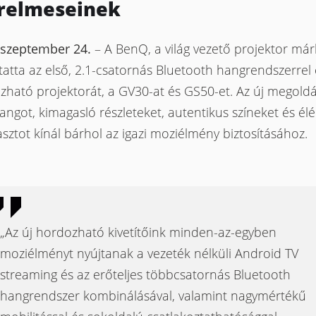
elmeseinek ​​​​​​​
 szeptember 24.
– A BenQ, a világ vezető projektor már
tta az első, 2.1-csatornás Bluetooth hangrendszerrel e
zható projektorát, a GV30-at és GS50-et. Az új megold
ngot, kimagasló részleteket, autentikus színeket és él
sztot kínál bárhol az igazi moziélmény biztosításához.
„Az új hordozható kivetítőink minden-az-egyben
moziélményt nyújtanak a vezeték nélküli Android TV
streaming és az erőteljes többcsatornás Bluetooth
hangrendszer kombinálásával, valamint nagymértékű