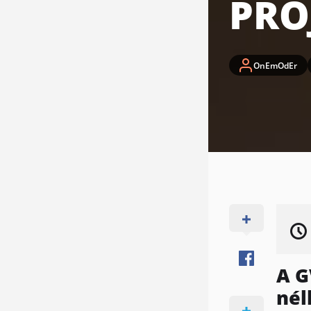
PRO
OnEmOdEr
A G
nél