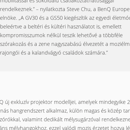
mobilitással és sokoldalú csatlakoztathatósággal
rendelkeznek.” – nyilatkozta Steve Chu, a BenQ Europe
elnöke. „A GV30 és a GS50 kiegészítik az egyedi életmó
beleértve a beltéri és kültéri használatot is, emellett
kompromisszumok nélkül teszik lehetővé a többféle
szórakozás és a zene nagyszabású élvezetét a moziél
rajongói és a kalandvágyó családok számára.”
 új exkluzív projektor modelljei, amelyek mindegyike 2
rnás hangrendszert alkalmaz, külön magas és közép t
zórókkal, valamint dedikált mélysugárzóval rendelkezn
ns mélyhangokhoz, ezzel valódi mozis érzetet hozva lé