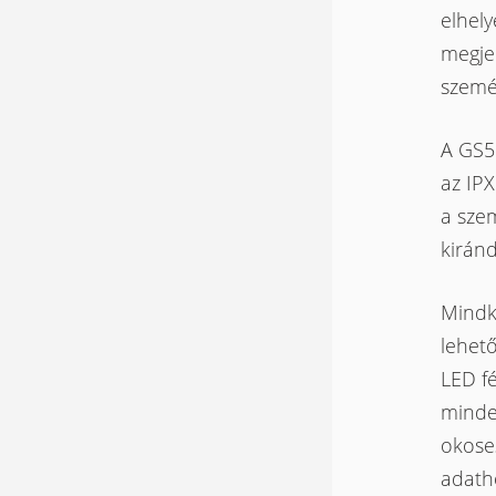
elhely
megjel
személ
A GS50
az IPX
a sze
kiránd
Mindk
lehető
LED f
mindem
okoses
adath