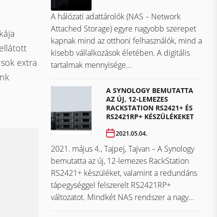
A hálózati adattárolók (NAS – Network
Attached Storage) egyre nagyobb szerepet
kája
kapnak mind az otthoni felhasználók, mind a
llátott
kisebb vállalkozások életében. A digitális
ások extra
tartalmak mennyisége...
énk
A SYNOLOGY BEMUTATTA
AZ ÚJ, 12-LEMEZES
RACKSTATION RS2421+ ÉS
RS2421RP+ KÉSZÜLÉKEKET
2021.05.04.
2021. május 4., Tajpej, Tajvan – A Synology
bemutatta az új, 12-lemezes RackStation
RS2421+ készüléket, valamint a redundáns
tápegységgel felszerelt RS2421RP+
változatot. Mindkét NAS rendszer a nagy...