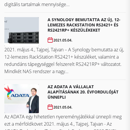
digitális tartalmak mennyisége...
A SYNOLOGY BEMUTATTA AZ ÚJ, 12-
LEMEZES RACKSTATION RS2421+ ÉS
RS2421RP+ KÉSZÜLÉKEKET
2021.05.04.
2021. május 4., Tajpej, Tajvan – A Synology bemutatta az új,
12-lemezes RackStation RS2421+ készüléket, valamint a
redundáns tápegységgel felszerelt RS2421RP+ változatot.
Mindkét NAS rendszer a nagy...
AZ ADATA A VÁLLALAT
ALAPÍTÁSÁNAK 20. ÉVFORDULÓJÁT
ÜNNEPLI
2021.05.04.
Az ADATA egy hihetetlen nyereményjátékkal ünnepli meg
ezt a mérföldkövet ​​​​​​​2021. május 4., Tajpej, Tajvan - Az