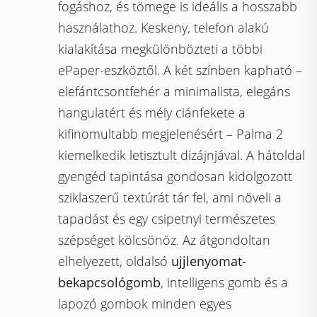
fogáshoz, és tömege is ideális a hosszabb
használathoz. Keskeny, telefon alakú
kialakítása megkülönbözteti a többi
ePaper-eszköztől. A két színben kapható –
elefántcsontfehér a minimalista, elegáns
hangulatért és mély ciánfekete a
kifinomultabb megjelenésért – Palma 2
kiemelkedik letisztult dizájnjával. A hátoldal
gyengéd tapintása gondosan kidolgozott
sziklaszerű textúrát tár fel, ami növeli a
tapadást és egy csipetnyi természetes
szépséget kölcsönöz. Az átgondoltan
elhelyezett, oldalsó
ujjlenyomat-
bekapcsológomb
, intelligens gomb és a
lapozó gombok minden egyes