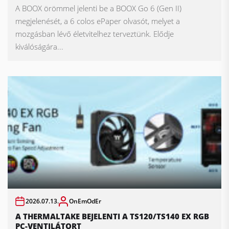
A BOOX örömmel jelenti be a BOOX Go 6 (Gen II)
megjelenését, a 6 colos ePaper olvasót, melyet a
mozgásban lévő életvitelhez terveztünk. Elődje
kiválóságára...
2026.07.13.
OnEmOdEr
A THERMALTAKE BEJELENTI A TS120/TS140 EX RGB
PC-VENTILÁTORT