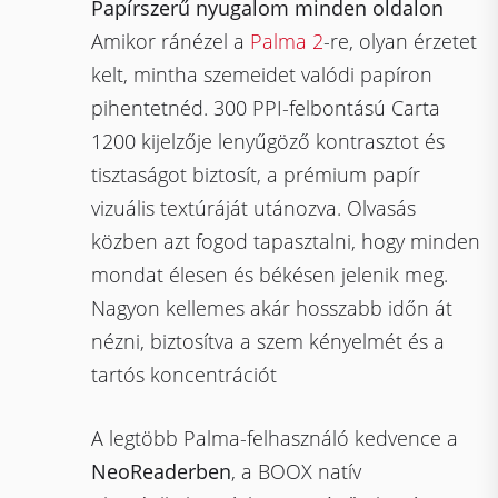
Papírszerű nyugalom minden oldalon
Amikor ránézel a
Palma 2
-re, olyan érzetet
kelt, mintha szemeidet valódi papíron
pihentetnéd. 300 PPI-felbontású Carta
1200 kijelzője lenyűgöző kontrasztot és
tisztaságot biztosít, a prémium papír
vizuális textúráját utánozva. Olvasás
közben azt fogod tapasztalni, hogy minden
mondat élesen és békésen jelenik meg.
Nagyon kellemes akár hosszabb időn át
nézni, biztosítva a szem kényelmét és a
tartós koncentrációt
A legtöbb Palma-felhasználó kedvence a
NeoReaderben
, a BOOX natív