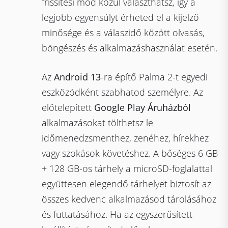
frissítési mód közül választhatsz, így a
legjobb egyensúlyt érheted el a kijelző
minősége és a válaszidő között olvasás,
böngészés és alkalmazáshasználat esetén.
Az
Android 13
-ra építő Palma 2-t egyedi
eszközödként szabhatod személyre. Az
előtelepített
Google Play Áruházból
alkalmazásokat tölthetsz le
időmenedzsmenthez, zenéhez, hírekhez
vagy szokások követéshez. A bőséges 6 GB
+ 128 GB-os tárhely a microSD-foglalattal
együttesen elegendő tárhelyet biztosít az
összes kedvenc alkalmazásod tárolásához
és futtatásához. Ha az egyszerűsített