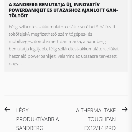
A SANDBERG BEMUTATJA ÚJ, INNOVATÍV
POWERBANKJEIT ÉS UTAZÁSHOZ AJÁNLOTT GAN-
TÖLTŐIT
Félig szilárdtest-akkumulátorcellák, cserélhető hálózati
töltőfejekA megfizethető számítógépes- és
mobilkiegészítőiről ismert dán márka, a Sandberg
bemutatja legújabb, félig szilárdtest-akkumulátorcellákat
használó powerbankjeit, valamint az utazásra tervezett,
nagy...
Bejegyzés
Previous
N
LÉGY
A THERMALTAKE
navigáció
post:
po
PRODUKTÍVABB A
TOUGHFAN
SANDBERG
EX12/14 PRO