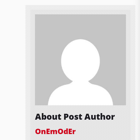
About Post Author
OnEmOdEr