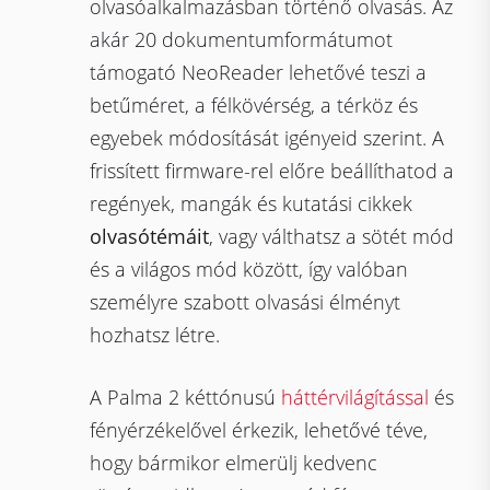
olvasóalkalmazásban történő olvasás. Az
akár 20 dokumentumformátumot
támogató NeoReader lehetővé teszi a
betűméret, a félkövérség, a térköz és
egyebek módosítását igényeid szerint. A
frissített firmware-rel előre beállíthatod a
regények, mangák és kutatási cikkek
olvasótémáit
, vagy válthatsz a sötét mód
és a világos mód között, így valóban
személyre szabott olvasási élményt
hozhatsz létre.
A Palma 2 kéttónusú
háttérvilágítással
és
fényérzékelővel érkezik, lehetővé téve,
hogy bármikor elmerülj kedvenc