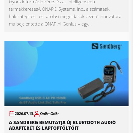
Gyors információelérés és az intelligensebb
termékkeresésA QNAP® Systems, Inc., a számítási-,
hálózatépítési- és tárolási megoldások vezető innovátora
ma bejelentette a QNAP AI Genius – egy...
2026.07.15.
OnEmOdEr
A SANDBERG BEMUTATJA ÚJ BLUETOOTH AUDIÓ
ADAPTERÉT ÉS LAPTOPTÖLTŐIT