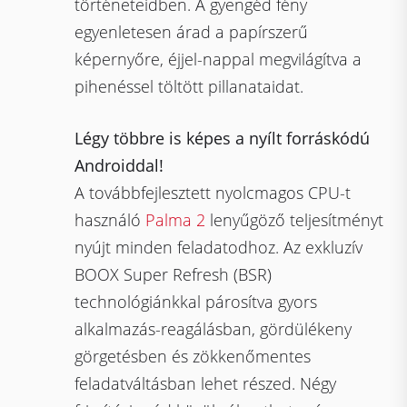
történeteidben. A gyengéd fény
egyenletesen árad a papírszerű
képernyőre, éjjel-nappal megvilágítva a
pihenéssel töltött pillanataidat.
Légy többre is képes a nyílt forráskódú
Androiddal!
A továbbfejlesztett nyolcmagos CPU-t
használó
Palma 2
lenyűgöző teljesítményt
nyújt minden feladatodhoz. Az exkluzív
BOOX Super Refresh (BSR)
technológiánkkal párosítva gyors
alkalmazás-reagálásban, gördülékeny
görgetésben és zökkenőmentes
feladatváltásban lehet részed. Négy