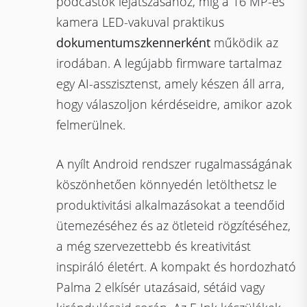
podcastok lejátszásához, míg a 16 MP-es
kamera LED-vakuval praktikus
dokumentumszkennerként
működik az
irodában. A legújabb firmware tartalmaz
egy AI-asszisztenst, amely készen áll arra,
hogy válaszoljon kérdéseidre, amikor azok
felmerülnek.
A nyílt Android rendszer rugalmasságának
köszönhetően könnyedén letölthetsz le
produktivitási alkalmazásokat a teendőid
ütemezéséhez és az ötleteid rögzítéséhez,
a még szervezettebb és kreativitást
inspiráló életért. A kompakt és hordozható
Palma 2 elkísér utazásaid, sétáid vagy