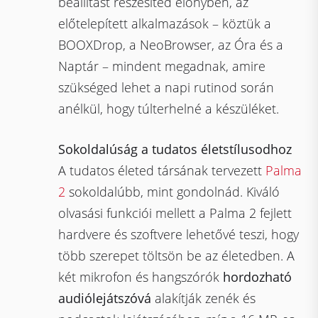
beállítást részesíted előnyben, az
előtelepített alkalmazások – köztük a
BOOXDrop, a NeoBrowser, az Óra és a
Naptár – mindent megadnak, amire
szükséged lehet a napi rutinod során
anélkül, hogy túlterhelné a készüléket.
Sokoldalúság a tudatos életstílusodhoz
A tudatos életed társának tervezett
Palma
2
sokoldalúbb, mint gondolnád. Kiváló
olvasási funkciói mellett a Palma 2 fejlett
hardvere és szoftvere lehetővé teszi, hogy
több szerepet töltsön be az életedben. A
két mikrofon és hangszórók
hordozható
audiólejátszóvá
alakítják zenék és