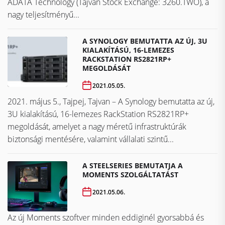
ADATA Technology (Tajvan Stock Exchange: 3260.TWO), a
nagy teljesítményű...
A SYNOLOGY BEMUTATTA AZ ÚJ, 3U
KIALAKÍTÁSÚ, 16-LEMEZES
RACKSTATION RS2821RP+
MEGOLDÁSÁT
2021.05.05.
2021. május 5., Tajpej, Tajvan – A Synology bemutatta az új,
3U kialakítású, 16-lemezes RackStation RS2821RP+
megoldását, amelyet a nagy méretű infrastruktúrák
biztonsági mentésére, valamint vállalati szintű...
A STEELSERIES BEMUTATJA A
MOMENTS SZOLGÁLTATÁST
2021.05.06.
Az új Moments szoftver minden eddiginél gyorsabbá és