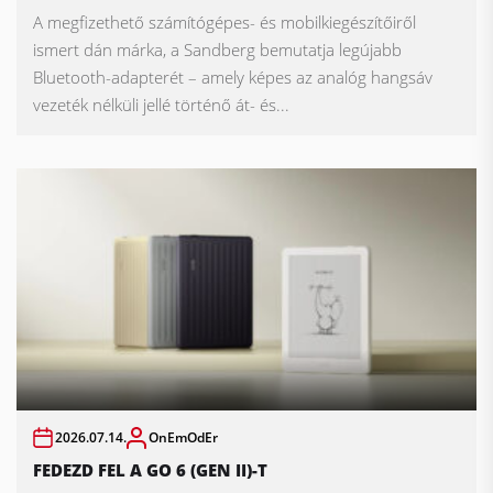
A megfizethető számítógépes- és mobilkiegészítőiről
ismert dán márka, a Sandberg bemutatja legújabb
Bluetooth-adapterét – amely képes az analóg hangsáv
vezeték nélküli jellé történő át- és...
2026.07.14.
OnEmOdEr
FEDEZD FEL A GO 6 (GEN II)-T