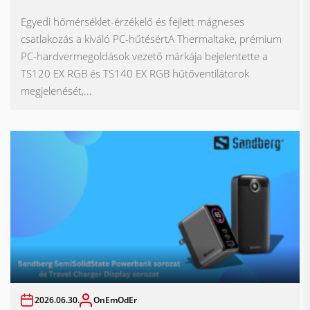
Egyedi hőmérséklet-érzékelő és fejlett mágneses
csatlakozás a kiváló PC-hűtésértA Thermaltake, prémium
PC-hardvermegoldások vezető márkája bejelentette a
TS120 EX RGB és TS140 EX RGB hűtőventilátorok
megjelenését,...
2026.06.30.
OnEmOdEr