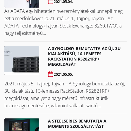
2021.05.04.
Az ADATA egy hihetetlen nyereményjátékkal ünnepli meg
ezt a mérföldkövet ​​​​​​​2021. május 4., Tajpej, Tajvan - Az
ADATA Technology (Tajvan Stock Exchange: 3260.TWO), a
nagy teljesítményű...
A SYNOLOGY BEMUTATTA AZ ÚJ, 3U
KIALAKÍTÁSÚ, 16-LEMEZES
RACKSTATION RS2821RP+
MEGOLDÁSÁT
2021.05.05.
2021. május 5., Tajpej, Tajvan – A Synology bemutatta az új,
3U kialakítású, 16-lemezes RackStation RS2821RP+
megoldását, amelyet a nagy méretű infrastruktúrák
biztonsági mentésére, valamint vállalati szintű...
A STEELSERIES BEMUTATJA A
MOMENTS SZOLGÁLTATÁST