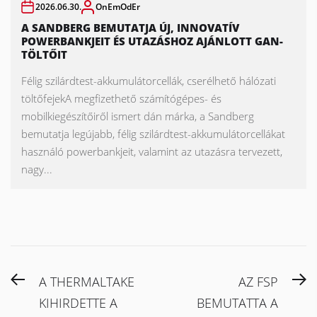
2026.06.30.
OnEmOdEr
A SANDBERG BEMUTATJA ÚJ, INNOVATÍV
POWERBANKJEIT ÉS UTAZÁSHOZ AJÁNLOTT GAN-
TÖLTŐIT
Félig szilárdtest-akkumulátorcellák, cserélhető hálózati
töltőfejekA megfizethető számítógépes- és
mobilkiegészítőiről ismert dán márka, a Sandberg
bemutatja legújabb, félig szilárdtest-akkumulátorcellákat
használó powerbankjeit, valamint az utazásra tervezett,
nagy...
Bejegyzés
Previous
N
A THERMALTAKE
AZ FSP
navigáció
post:
po
KIHIRDETTE A
BEMUTATTA A