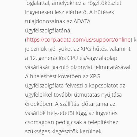
foglalattal, amelyekhez a rögzítőkészlet
ingyenesen lesz elérhető. A hűtések
tulajdonosainak az ADATA
ügyfélszolgálatánál
(
https://corp.adata.com/us/support/online
) k
jelezniük igényüket az XPG hűtés, valamint
a 12. generációs CPU és/vagy alaplap
vásárlását igazoló bizonylat felmutatásával.
A hitelesítést követően az XPG
ügyfélszolgálata felveszi a kapcsolatot az
ügyfelekkel további útmutatás nyújtása
érdekében. A szállítás időtartama az
vásárlók helyzetétől függ, az ingyenes
csomagban pedig csak a telepítéshez
szükséges kiegészítők kerülnek