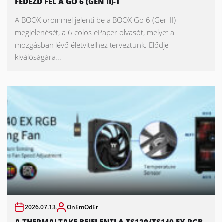
FEDEZD FEL A GO 6 (GEN II)-T
A BOOX örömmel jelenti be a BOOX Go 6 (Gen II)
megjelenését, a 6 colos ePaper olvasót, melyet a
mozgásban lévő életvitelhez terveztünk. Elődje
kiválóságára...
2026.07.13.
OnEmOdEr
A THERMALTAKE BEJELENTI A TS120/TS140 EX RGB