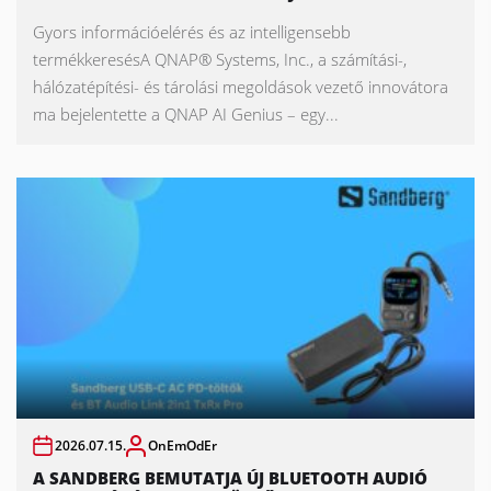
Gyors információelérés és az intelligensebb
termékkeresésA QNAP® Systems, Inc., a számítási-,
hálózatépítési- és tárolási megoldások vezető innovátora
ma bejelentette a QNAP AI Genius – egy...
2026.07.15.
OnEmOdEr
A SANDBERG BEMUTATJA ÚJ BLUETOOTH AUDIÓ