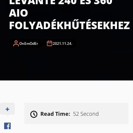
LEVANTE 240 ÉS 360
AIO
FOLYADÉKHŰTÉSEKHEZ
OnEmOdEr
2021.11.24.
Read Time:
52 Second