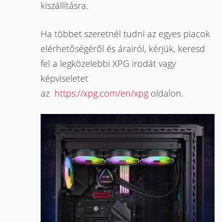
kiszállításra.
Ha többet szeretnél tudni az egyes piacok
elérhetőségéről és árairól, kérjük, keresd
fel a legközelebbi XPG irodát vagy
képviseletet
az
https://xpg.com/en/xpg
oldalon.