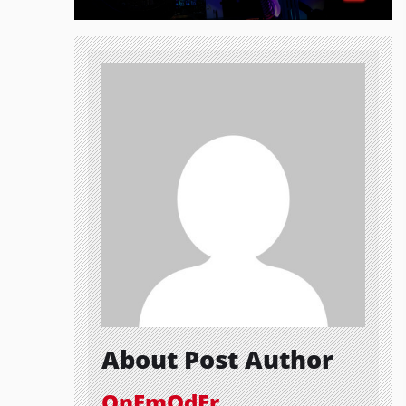
About Post Author
OnEmOdEr