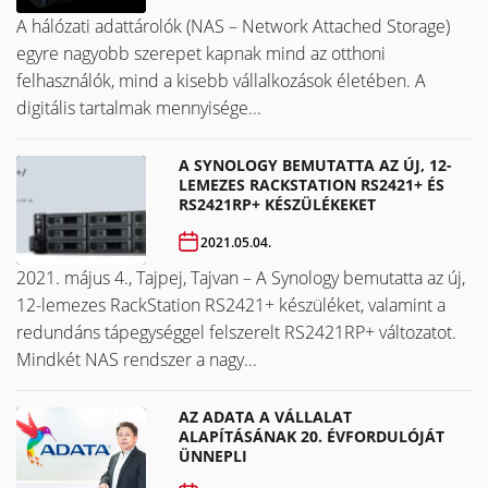
A hálózati adattárolók (NAS – Network Attached Storage)
egyre nagyobb szerepet kapnak mind az otthoni
felhasználók, mind a kisebb vállalkozások életében. A
digitális tartalmak mennyisége...
A SYNOLOGY BEMUTATTA AZ ÚJ, 12-
LEMEZES RACKSTATION RS2421+ ÉS
RS2421RP+ KÉSZÜLÉKEKET
2021.05.04.
2021. május 4., Tajpej, Tajvan – A Synology bemutatta az új,
12-lemezes RackStation RS2421+ készüléket, valamint a
redundáns tápegységgel felszerelt RS2421RP+ változatot.
Mindkét NAS rendszer a nagy...
AZ ADATA A VÁLLALAT
ALAPÍTÁSÁNAK 20. ÉVFORDULÓJÁT
ÜNNEPLI