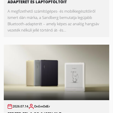
ADAPTERÉT ÉS LAPTOPTÖLTŐIT
A megfizethető számítógépes- és mobilkiegészítőiről
ismert dán márka, a Sandberg bemutatja legújabb
Bluetooth-adapterét – amely képes az analóg hangsáv
vezeték nélküli jellé történő át- és...
2026.07.14.
OnEmOdEr