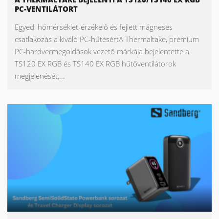
PC-VENTILÁTORT
Egyedi hőmérséklet-érzékelő és fejlett mágneses
csatlakozás a kiváló PC-hűtésértA Thermaltake, prémium
PC-hardvermegoldások vezető márkája bejelentette a
TS120 EX RGB és TS140 EX RGB hűtőventilátorok
megjelenését,...