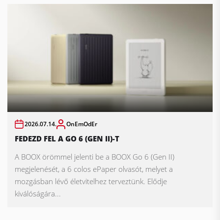
2026.07.14.
OnEmOdEr
FEDEZD FEL A GO 6 (GEN II)-T
A BOOX örömmel jelenti be a BOOX Go 6 (Gen II)
megjelenését, a 6 colos ePaper olvasót, melyet a
mozgásban lévő életvitelhez terveztünk. Elődje
kiválóságára...