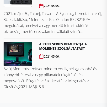
2021.05.05.
2021. május 5., Tajpej, Tajvan – A Synology bemutatta az új,
3U kialakítású, 16-lemezes RackStation RS2821RP+
megoldását, amelyet a nagy méretű infrastruktúrák
biztonsági mentésére, valamint vállalati szintű...
A STEELSERIES BEMUTATJA A
MOMENTS SZOLGÁLTATÁST
2021.05.06.
Az új Moments szoftver minden eddiginél gyorsabbá és
könnyebbé teszi a nagy pillanatok rögzítését és
megosztását. Rögzítés > Szerkesztés > Megosztás >
Dicsőség2021. MÁJUS 6.,...