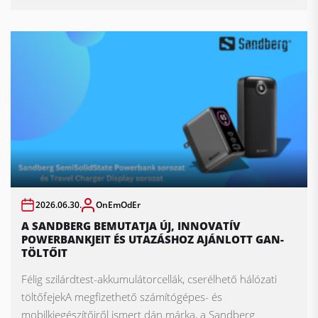
2026.06.30.
OnEmOdEr
A SANDBERG BEMUTATJA ÚJ, INNOVATÍV
POWERBANKJEIT ÉS UTAZÁSHOZ AJÁNLOTT GAN-
TÖLTŐIT
Félig szilárdtest-akkumulátorcellák, cserélhető hálózati
töltőfejekA megfizethető számítógépes- és
mobilkiegészítőiről ismert dán márka, a Sandberg