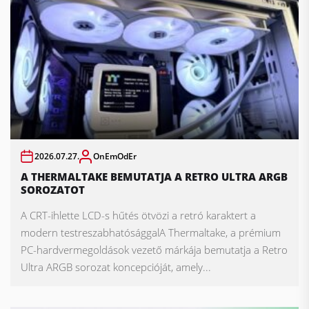
2026.07.27.
OnEmOdEr
A THERMALTAKE BEMUTATJA A RETRO ULTRA ARGB
SOROZATOT
A CRT-ihlette LCD-s hűtés ötvözi a retró karaktert a
modern testreszabhatósággalA Thermaltake, a prémium
PC-hardvermegoldások vezető márkája bemutatja a Retro
Ultra ARGB sorozat koncepcióját, amely...