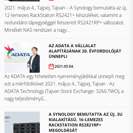
2021. május 4., Tajpej, Tajvan – A Synology bemutatta az új,
12-lemezes RackStation RS2421+ készüléket, valamint a
redundáns tápegységgel felszerelt RS2421RP+ változatot.
Mindkét NAS rendszer a nagy...
AZ ADATA A VÁLLALAT
ALAPÍTÁSÁNAK 20. ÉVFORDULÓJÁT
ÜNNEPLI
2021.05.04.
Az ADATA egy hihetetlen nyereményjátékkal ünnepli meg
ezt a mérföldkövet ​​​​​​​2021. május 4., Tajpej, Tajvan - Az
ADATA Technology (Tajvan Stock Exchange: 3260.TWO), a
nagy teljesítményű...
A SYNOLOGY BEMUTATTA AZ ÚJ, 3U
KIALAKÍTÁSÚ, 16-LEMEZES
RACKSTATION RS2821RP+
MEGOLDÁSÁT