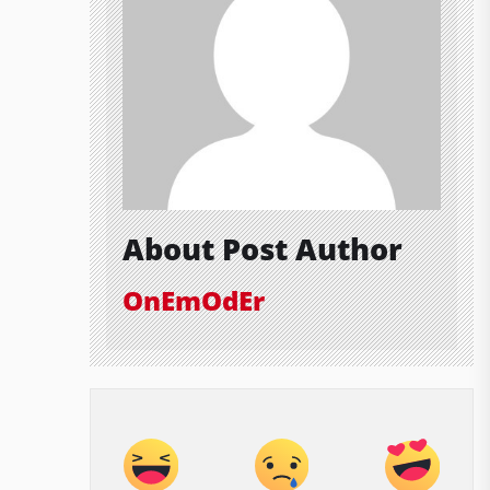
About Post Author
OnEmOdEr