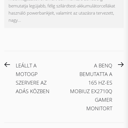
bemutatja legújabb, félig szilárdtest-akkumulátorcellákat
használó powerbankjeit, valamint az utazásra tervezett,
nagy...
Bejegyzés
Previous
N
LEÁLLT A
A BENQ
navigáció
post:
po
MOTOGP
BEMUTATTA A
SZERVERE AZ
165 HZ-ES
ADÁS KÖZBEN
MOBIUZ EX2710Q
GAMER
MONITORT