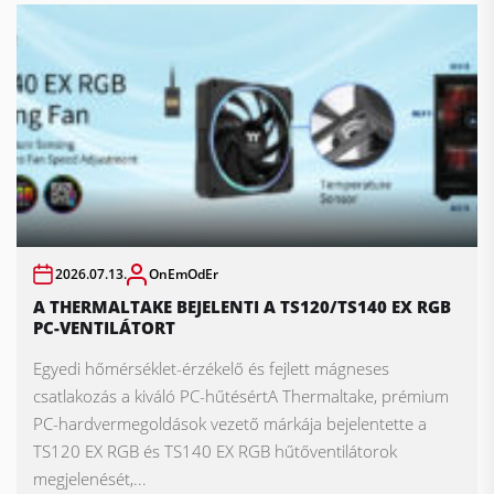
2026.07.13.
OnEmOdEr
A THERMALTAKE BEJELENTI A TS120/TS140 EX RGB
PC-VENTILÁTORT
Egyedi hőmérséklet-érzékelő és fejlett mágneses
csatlakozás a kiváló PC-hűtésértA Thermaltake, prémium
PC-hardvermegoldások vezető márkája bejelentette a
TS120 EX RGB és TS140 EX RGB hűtőventilátorok
megjelenését,...