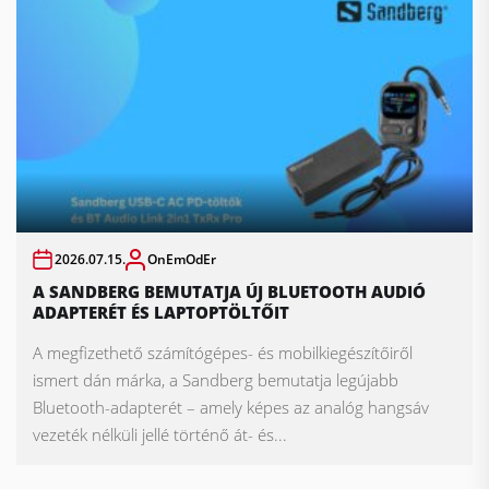
2026.07.15.
OnEmOdEr
A SANDBERG BEMUTATJA ÚJ BLUETOOTH AUDIÓ
ADAPTERÉT ÉS LAPTOPTÖLTŐIT
A megfizethető számítógépes- és mobilkiegészítőiről
ismert dán márka, a Sandberg bemutatja legújabb
Bluetooth-adapterét – amely képes az analóg hangsáv
vezeték nélküli jellé történő át- és...