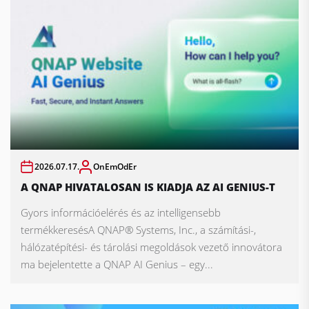
2026.07.17.
OnEmOdEr
A QNAP HIVATALOSAN IS KIADJA AZ AI GENIUS-T
Gyors információelérés és az intelligensebb
termékkeresésA QNAP® Systems, Inc., a számítási-,
hálózatépítési- és tárolási megoldások vezető innovátora
ma bejelentette a QNAP AI Genius – egy...