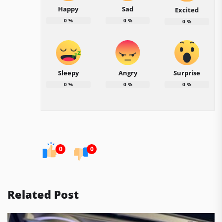
Happy
Sad
Excited
0
%
0
%
0
%
Sleepy
Angry
Surprise
0
%
0
%
0
%
0
0
Related Post