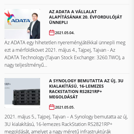
AZ ADATA A VÁLLALAT
ALAPÍTÁSÁNAK 20. ÉVFORDULÓJÁT
ÜNNEPLI
2021.05.04.
Az ADATA egy hihetetlen nyereményjátékkal ünnepli meg
ezt a mérföldkövet ​​​​​​​2021. május 4., Tajpej, Tajvan - Az
ADATA Technology (Tajvan Stock Exchange: 3260.TWO), a
nagy teljesítményű...
A SYNOLOGY BEMUTATTA AZ ÚJ, 3U
KIALAKÍTÁSÚ, 16-LEMEZES
RACKSTATION RS2821RP+
MEGOLDÁSÁT
2021.05.05.
2021. május 5., Tajpej, Tajvan – A Synology bemutatta az új,
3U kialakítású, 16-lemezes RackStation RS2821RP+
megoldását, amelyet a nagy méretű infrastruktúrák