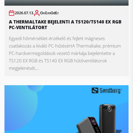
2026.07.13.
OnEmOdEr
A THERMALTAKE BEJELENTI A TS120/TS140 EX RGB
PC-VENTILÁTORT
Egyedi hőmérséklet-érzékelő és fejlett mágneses
csatlakozás a kiváló PC-hűtésértA Thermaltake, prémium
PC-hardvermegoldások vezető márkája bejelentette a
TS120 EX RGB és TS140 EX RGB hűtőventilátorok
megjelenését,...