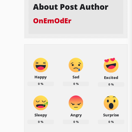
About Post Author
OnEmOdEr
Happy
Sad
Excited
0
%
0
%
0
%
Sleepy
Angry
Surprise
0
%
0
%
0
%