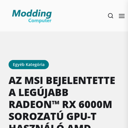
Skip
to
the
content
Egyéb Kategória
AZ MSI BEJELENTETTE
A LEGÚJABB
RADEON™ RX 6000M
SOROZATÚ GPU-T