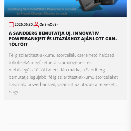
2026.06.30.
OnEmOdEr
A SANDBERG BEMUTATJA ÚJ, INNOVATÍV
POWERBANKJEIT ÉS UTAZÁSHOZ AJÁNLOTT GAN-
TÖLTŐIT
Félig szilárdtest-akkumulátorcellák, cserélhető hálózati
töltőfejekA megfizethető számítógépes- és
mobilkiegészítőiről ismert dán márka, a Sandberg
bemutatja legújabb, félig szilárdtest-akkumulátorcellákat
használó powerbankjeit, valamint az utazásra tervezett,
nagy...