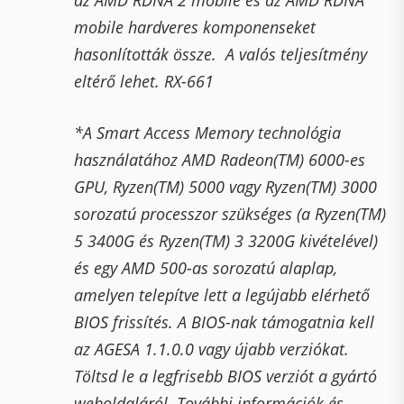
az AMD RDNA 2 mobile és az AMD RDNA
mobile hardveres komponenseket
hasonlították össze. A valós teljesítmény
eltérő lehet. RX-661
*A Smart Access Memory technológia
használatához AMD Radeon(TM) 6000-es
GPU, Ryzen(TM) 5000 vagy Ryzen(TM) 3000
sorozatú processzor szükséges (a Ryzen(TM)
5 3400G és Ryzen(TM) 3 3200G kivételével)
és egy AMD 500-as sorozatú alaplap,
amelyen telepítve lett a legújabb elérhető
BIOS frissítés. A BIOS-nak támogatnia kell
az AGESA 1.1.0.0 vagy újabb verziókat.
Töltsd le a legfrisebb BIOS verziót a gyártó
weboldaláról. További információk és