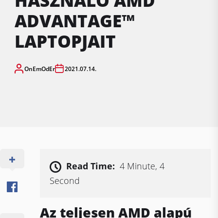
HASZNÁLÓ AMD
ADVANTAGE™
LAPTOPJAIT
OnEmOdEr
2021.07.14.
Read Time:
4 Minute, 4
Second
Az teljesen AMD alapú