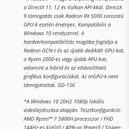
a DirectX 11, 12 és Vulkan API-kkal. DirectX
9 támogatás csak Radeon RX 5000 sorozatú
GPU-k esetén érvényes. Kompatibilis a
Windows 10 rendszerrel. A
hardverkompatibilitás magába foglalja a
Radeon GCN-t és az újabb dedikált GPU-kat,
a Ryzen 2000-es vagy újabb APU-kat,
valamint a hibrid és az eltávolítható
grafikus konfigurációkat. Az mGPU-k nem
támogatottak. GD-156
*A Windows 10 20H2 1080p lokális
videólejátszása alapján. Tesztkonfiguráció:
AMD Ryzen™ 7 5800H processzor / FHD
144Hz-es kijelző / 40%-os fényerő / Szuper-