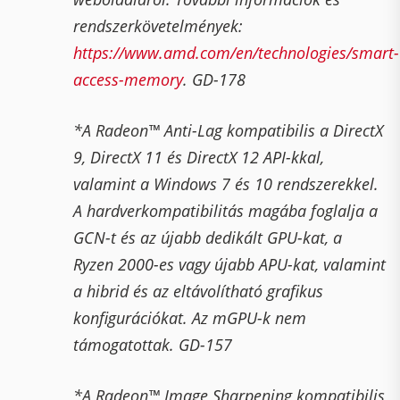
rendszerkövetelmények:
https://www.amd.com/en/technologies/smart-
access-memory
. GD-178
*A Radeon™ Anti-Lag kompatibilis a DirectX
9, DirectX 11 és DirectX 12 API-kkal,
valamint a Windows 7 és 10 rendszerekkel.
A hardverkompatibilitás magába foglalja a
GCN-t és az újabb dedikált GPU-kat, a
Ryzen 2000-es vagy újabb APU-kat, valamint
a hibrid és az eltávolítható grafikus
konfigurációkat. Az mGPU-k nem
támogatottak. GD-157
*A Radeon™ Image Sharpening kompatibilis