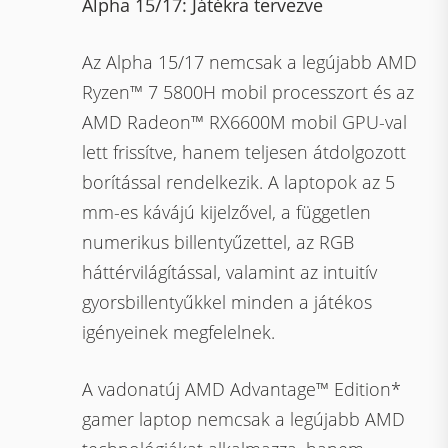
Alpha 15/17: Játékra tervezve
Az Alpha 15/17 nemcsak a legújabb AMD
Ryzen™ 7 5800H mobil processzort és az
AMD Radeon™ RX6600M mobil GPU-val
lett frissítve, hanem teljesen átdolgozott
borítással rendelkezik. A laptopok az 5
mm-es kávájú kijelzővel, a független
numerikus billentyűzettel, az RGB
háttérvilágítással, valamint az intuitív
gyorsbillentyűkkel minden a játékos
igényeinek megfelelnek.
A vadonatúj AMD Advantage™ Edition*
gamer laptop nemcsak a legújabb AMD