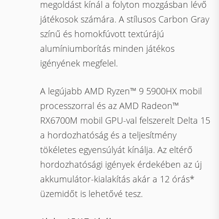
megoldást kínál a folyton mozgásban lévő
játékosok számára. A stílusos Carbon Gray
színű és homokfúvott textúrájú
alumíniumborítás minden játékos
igényének megfelel.
A legújabb AMD Ryzen™ 9 5900HX mobil
processzorral és az AMD Radeon™
RX6700M mobil GPU-val felszerelt Delta 15
a hordozhatóság és a teljesítmény
tökéletes egyensúlyát kínálja. Az eltérő
hordozhatósági igények érdekében az új
akkumulátor-kialakítás akár a 12 órás*
üzemidőt is lehetővé tesz.