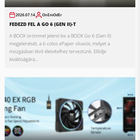
2026.07.14.
OnEmOdEr
FEDEZD FEL A GO 6 (GEN II)-T
A BOOX örömmel jelenti be a BOOX Go 6 (Gen II)
megjelenését, a 6 colos ePaper olvasót, melyet a
mozgásban lévő életvitelhez terveztünk. Elődje
kiválóságára...