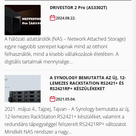
DRIVESTOR 2 Pro (AS3302T)
2024.08.22.
A hálózati adattárolók (NAS – Network Attached Storage)
egyre nagyobb szerepet kapnak mind az otthoni
felhasználók, mind a kisebb vállalkozások életében. A
digitális tartalmak mennyisége...
A SYNOLOGY BEMUTATTA AZ ÚJ, 12-
LEMEZES RACKSTATION RS2421+ ÉS
RS2421RP+ KÉSZÜLÉKEKET
2021.05.04.
2021. május 4., Tajpej, Tajvan – A Synology bemutatta az új,
12-lemezes RackStation RS2421+ készüléket, valamint a
redundáns tápegységgel felszerelt RS2421RP+ változatot.
Mindkét NAS rendszer a nagy...