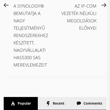
Bejegyzés
Previous
N
A SYNOLOGY®
AZ IP-COM
navigáció
post:
po
BEMUTATJA A
VEZETÉK NÉLKÜLI
NAGY
MEGOLDÁSOK
TELJESÍTMÉNYŰ
ELŐNYEI
RENDSZEREKHEZ
KÉSZÍTETT,
NAGYVÁLLALATI
HAS5300 SAS
MEREVLEMEZEIT
Popular
Recent
Comments