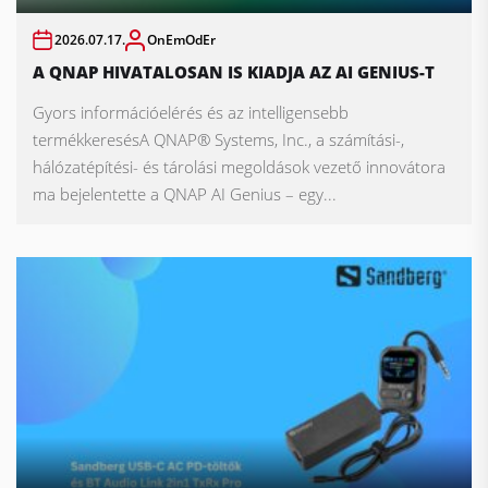
2026.07.17.
OnEmOdEr
A QNAP HIVATALOSAN IS KIADJA AZ AI GENIUS-T
Gyors információelérés és az intelligensebb
termékkeresésA QNAP® Systems, Inc., a számítási-,
hálózatépítési- és tárolási megoldások vezető innovátora
ma bejelentette a QNAP AI Genius – egy...