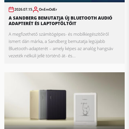
2026.07.15.
OnEmOdEr
A SANDBERG BEMUTATJA ÚJ BLUETOOTH AUDIÓ
ADAPTERÉT ÉS LAPTOPTÖLTŐIT
A megfizethető számítógépes- és mobilkiegészítőiről
ismert dán márka, a Sandberg bemutatja legújabb
Bluetooth-adapterét – amely képes az analóg hangsáv
vezeték nélküli jellé történő át- és...