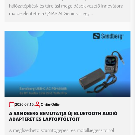
hálózatépítési- és tárolási megoldások vezető innovátora
ma bejelentette a QNAP AI Genius – egy...
2026.07.15.
OnEmOdEr
A SANDBERG BEMUTATJA ÚJ BLUETOOTH AUDIÓ
ADAPTERÉT ÉS LAPTOPTÖLTŐIT
A megfizethető számítógépes- és mobilkiegészítőiről