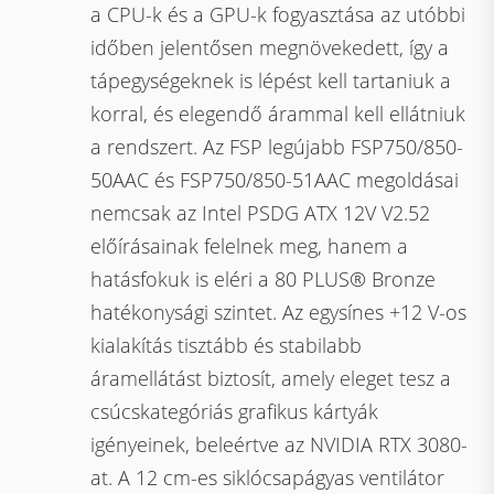
a CPU-k és a GPU-k fogyasztása az utóbbi
időben jelentősen megnövekedett, így a
tápegységeknek is lépést kell tartaniuk a
korral, és elegendő árammal kell ellátniuk
a rendszert. Az FSP legújabb FSP750/850-
50AAC és FSP750/850-51AAC megoldásai
nemcsak az Intel PSDG ATX 12V V2.52
előírásainak felelnek meg, hanem a
hatásfokuk is eléri a 80 PLUS® Bronze
hatékonysági szintet. Az egysínes +12 V-os
kialakítás tisztább és stabilabb
áramellátást biztosít, amely eleget tesz a
csúcskategóriás grafikus kártyák
igényeinek, beleértve az NVIDIA RTX 3080-
at. A 12 cm-es siklócsapágyas ventilátor