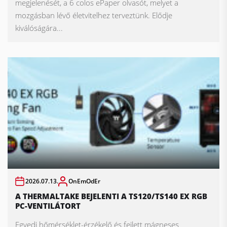
megjelenését, a 6 colos ePaper olvasót, melyet a
mozgásban lévő életvitelhez terveztünk. Elődje
kiválóságára...
2026.07.13.
OnEmOdEr
A THERMALTAKE BEJELENTI A TS120/TS140 EX RGB
PC-VENTILÁTORT
Egyedi hőmérséklet-érzékelő és fejlett mágneses