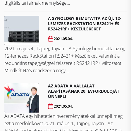
digitális tartalmak mennyisége...
A SYNOLOGY BEMUTATTA AZ ÚJ, 12-
LEMEZES RACKSTATION RS2421+ ÉS
RS2421RP+ KÉSZÜLÉKEKET
2021.05.04.
2021. május 4., Tajpej, Tajvan – A Synology bemutatta az új,
12-lemezes RackStation RS2421+ készüléket, valamint a
redundáns tápegységgel felszerelt RS2421RP+ változatot.
Mindkét NAS rendszer a nagy...
AZ ADATA A VÁLLALAT
ALAPÍTÁSÁNAK 20. ÉVFORDULÓJÁT
ÜNNEPLI
2021.05.04.
Az ADATA egy hihetetlen nyereményjátékkal ünnepli meg
ezt a mérföldkövet ​​​​​​​2021. május 4., Tajpej, Tajvan - Az
ADATA Technology (Tajvan Stock Exchange: 3260.TWO), a