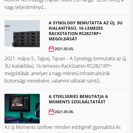
nagy teljesítményű...
A SYNOLOGY BEMUTATTA AZ ÚJ, 3U
KIALAKÍTÁSÚ, 16-LEMEZES
RACKSTATION RS2821RP+
MEGOLDÁSÁT
2021.05.05.
2021. május 5., Tajpej, Tajvan – A Synology bemutatta az új,
3U kialakítású, 16-lemezes RackStation RS2821RP+
megoldását, amelyet a nagy méretű infrastruktúrák
biztonsági mentésére, valamint vállalati szintű...
A STEELSERIES BEMUTATJA A
MOMENTS SZOLGÁLTATÁST
2021.05.06.
Az új Moments szoftver minden eddiginél gyorsabbá és