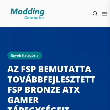
Skip
to
the
content
Egyéb Kategória
AZ FSP BEMUTATTA
TOVÁBBFEJLESZTETT
FSP BRONZE ATX
GAMER