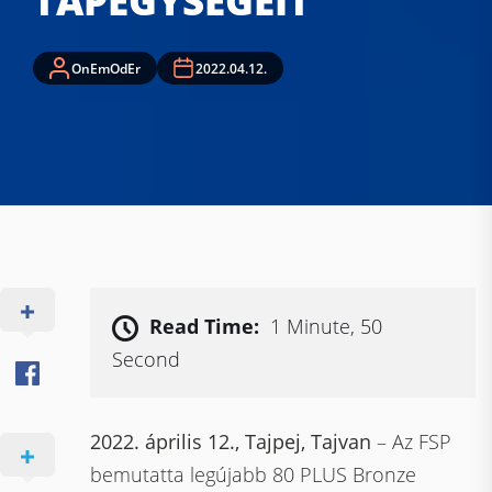
TÁPEGYSÉGEIT
OnEmOdEr
2022.04.12.
Read Time:
1 Minute, 50
Second
2022. április 12., Tajpej, Tajvan
– Az FSP
bemutatta legújabb 80 PLUS Bronze