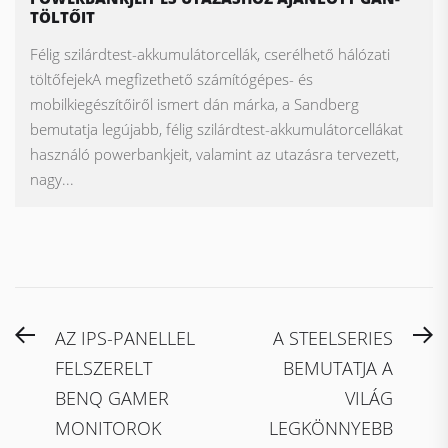
TÖLTŐIT
Félig szilárdtest-akkumulátorcellák, cserélhető hálózati
töltőfejekA megfizethető számítógépes- és
mobilkiegészítőiről ismert dán márka, a Sandberg
bemutatja legújabb, félig szilárdtest-akkumulátorcellákat
használó powerbankjeit, valamint az utazásra tervezett,
nagy...
Bejegyzés
Previous
N
AZ IPS-PANELLEL
A STEELSERIES
navigáció
post:
po
FELSZERELT
BEMUTATJA A
BENQ GAMER
VILÁG
MONITOROK
LEGKÖNNYEBB