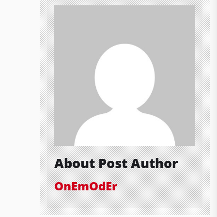
About Post Author
OnEmOdEr