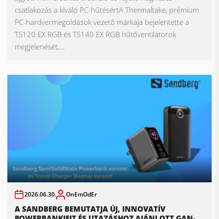
csatlakozás a kiváló PC-hűtésértA Thermaltake, prémium
PC-hardvermegoldások vezető márkája bejelentette a
TS120 EX RGB és TS140 EX RGB hűtőventilátorok
megjelenését,...
2026.06.30.
OnEmOdEr
A SANDBERG BEMUTATJA ÚJ, INNOVATÍV
POWERBANKJEIT ÉS UTAZÁSHOZ AJÁNLOTT GAN-