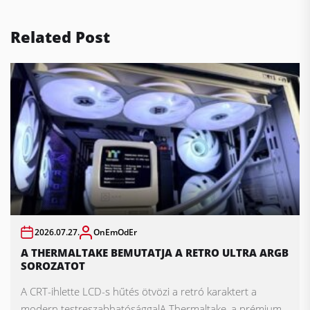
Related Post
2026.07.27.
OnEmOdEr
A THERMALTAKE BEMUTATJA A RETRO ULTRA ARGB
SOROZATOT
A CRT-ihlette LCD-s hűtés ötvözi a retró karaktert a
modern testreszabhatósággalA Thermaltake, a prémium