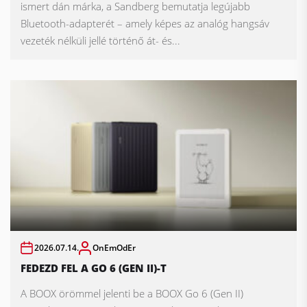
ismert dán márka, a Sandberg bemutatja legújabb
Bluetooth-adapterét – amely képes az analóg hangsáv
vezeték nélküli jellé történő át- és...
2026.07.14.
OnEmOdEr
FEDEZD FEL A GO 6 (GEN II)-T
A BOOX örömmel jelenti be a BOOX Go 6 (Gen II)