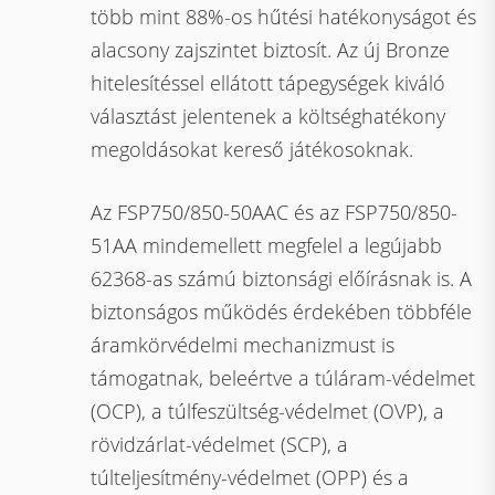
több mint 88%-os hűtési hatékonyságot és
alacsony zajszintet biztosít. Az új Bronze
hitelesítéssel ellátott tápegységek kiváló
választást jelentenek a költséghatékony
megoldásokat kereső játékosoknak.
Az FSP750/850-50AAC és az FSP750/850-
51AA mindemellett megfelel a legújabb
62368-as számú biztonsági előírásnak is. A
biztonságos működés érdekében többféle
áramkörvédelmi mechanizmust is
támogatnak, beleértve a túláram-védelmet
(OCP), a túlfeszültség-védelmet (OVP), a
rövidzárlat-védelmet (SCP), a
túlteljesítmény-védelmet (OPP) és a