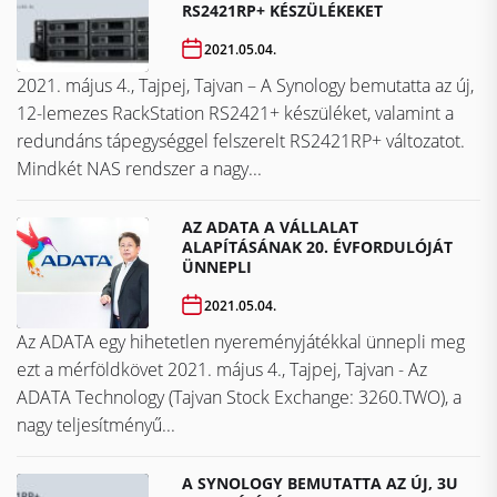
RS2421RP+ KÉSZÜLÉKEKET
2021.05.04.
2021. május 4., Tajpej, Tajvan – A Synology bemutatta az új,
12-lemezes RackStation RS2421+ készüléket, valamint a
redundáns tápegységgel felszerelt RS2421RP+ változatot.
Mindkét NAS rendszer a nagy...
AZ ADATA A VÁLLALAT
ALAPÍTÁSÁNAK 20. ÉVFORDULÓJÁT
ÜNNEPLI
2021.05.04.
Az ADATA egy hihetetlen nyereményjátékkal ünnepli meg
ezt a mérföldkövet ​​​​​​​2021. május 4., Tajpej, Tajvan - Az
ADATA Technology (Tajvan Stock Exchange: 3260.TWO), a
nagy teljesítményű...
A SYNOLOGY BEMUTATTA AZ ÚJ, 3U