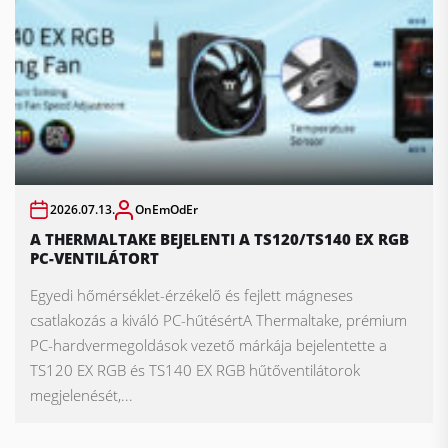
2026.07.13.
OnEmOdEr
A THERMALTAKE BEJELENTI A TS120/TS140 EX RGB
PC-VENTILÁTORT
Egyedi hőmérséklet-érzékelő és fejlett mágneses
csatlakozás a kiváló PC-hűtésértA Thermaltake, prémium
PC-hardvermegoldások vezető márkája bejelentette a
TS120 EX RGB és TS140 EX RGB hűtőventilátorok
megjelenését,...