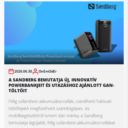
2026.06.30.
OnEmOdEr
A SANDBERG BEMUTATJA ÚJ, INNOVATÍV
POWERBANKJEIT ÉS UTAZÁSHOZ AJÁNLOTT GAN-
TÖLTŐIT
Félig szilárdtest-akkumulátorcellák, cserélhető hálózati
töltőfejekA megfizethető számítógépes- és
mobilkiegészítőiről ismert dán márka, a Sandberg
bemutatja legújabb, félig szilárdtest-akkumulátorcellákat