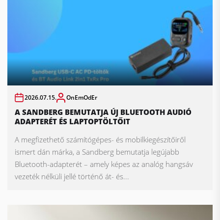
2026.07.15.
OnEmOdEr
A SANDBERG BEMUTATJA ÚJ BLUETOOTH AUDIÓ
ADAPTERÉT ÉS LAPTOPTÖLTŐIT
A megfizethető számítógépes- és mobilkiegészítőiről
ismert dán márka, a Sandberg bemutatja legújabb
Bluetooth-adapterét – amely képes az analóg hangsáv
vezeték nélküli jellé történő át- és...