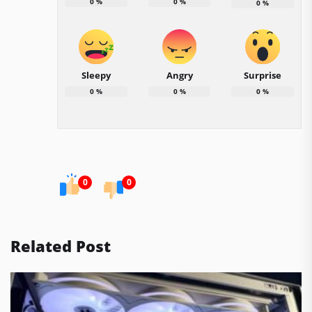
0
%
0
%
0
%
Sleepy
Angry
Surprise
0
%
0
%
0
%
0
0
Related Post