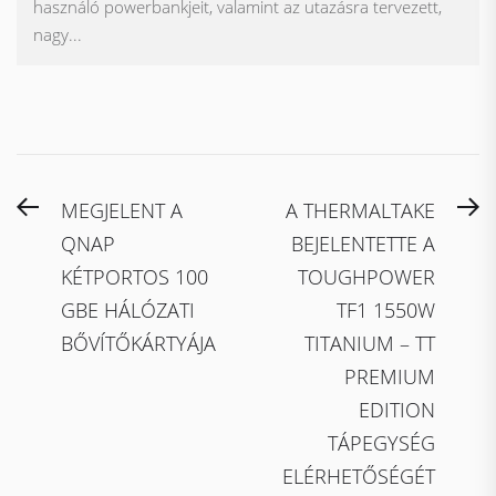
használó powerbankjeit, valamint az utazásra tervezett,
nagy...
Bejegyzés
Previous
N
MEGJELENT A
A THERMALTAKE
navigáció
post:
po
QNAP
BEJELENTETTE A
KÉTPORTOS 100
TOUGHPOWER
GBE HÁLÓZATI
TF1 1550W
BŐVÍTŐKÁRTYÁJA
TITANIUM – TT
PREMIUM
EDITION
TÁPEGYSÉG
ELÉRHETŐSÉGÉT