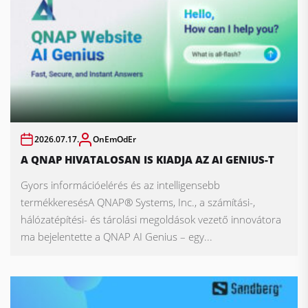
2026.07.17.
OnEmOdEr
A QNAP HIVATALOSAN IS KIADJA AZ AI GENIUS-T
Gyors információelérés és az intelligensebb
termékkeresésA QNAP® Systems, Inc., a számítási-,
hálózatépítési- és tárolási megoldások vezető innovátora
ma bejelentette a QNAP AI Genius – egy...