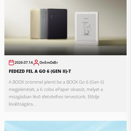
2026.07.14.
OnEmOdEr
FEDEZD FEL A GO 6 (GEN II)-T
A BOOX örömmel jelenti be a BOOX Go 6 (Gen II)
megjelenését, a 6 colos ePaper olvasót, melyet a
mozgásban lévő életvitelhez terveztünk. Elődje
kiválóságára...