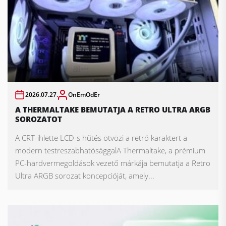
2026.07.27.
OnEmOdEr
A THERMALTAKE BEMUTATJA A RETRO ULTRA ARGB
SOROZATOT
A CRT-ihlette LCD-s hűtés ötvözi a retró karaktert a
modern testreszabhatósággalA Thermaltake, a prémium
PC-hardvermegoldások vezető márkája bemutatja a Retro
Ultra ARGB sorozat koncepcióját, amely...