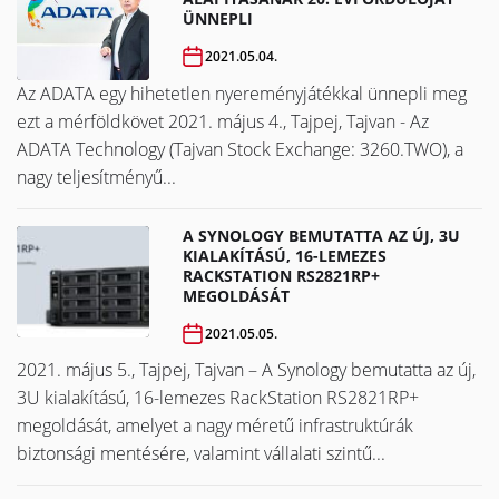
ÜNNEPLI
2021.05.04.
Az ADATA egy hihetetlen nyereményjátékkal ünnepli meg
ezt a mérföldkövet ​​​​​​​2021. május 4., Tajpej, Tajvan - Az
ADATA Technology (Tajvan Stock Exchange: 3260.TWO), a
nagy teljesítményű...
A SYNOLOGY BEMUTATTA AZ ÚJ, 3U
KIALAKÍTÁSÚ, 16-LEMEZES
RACKSTATION RS2821RP+
MEGOLDÁSÁT
2021.05.05.
2021. május 5., Tajpej, Tajvan – A Synology bemutatta az új,
3U kialakítású, 16-lemezes RackStation RS2821RP+
megoldását, amelyet a nagy méretű infrastruktúrák
biztonsági mentésére, valamint vállalati szintű...