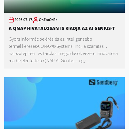
2026.07.17.
OnEmOdEr
A QNAP HIVATALOSAN IS KIADJA AZ AI GENIUS-T
Gyors információelérés és az intelligensebb
termékkeresésA QNAP® Systems, Inc., a számítási-,
hálózatépítési- és tárolási megoldások vezető innovátora
ma bejelentette a QNAP AI Genius – egy...