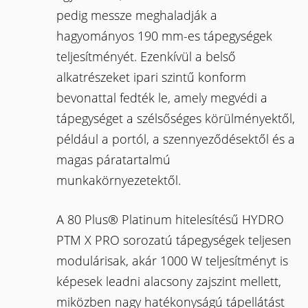
pedig messze meghaladják a
hagyományos 190 mm-es tápegységek
teljesítményét. Ezenkívül a belső
alkatrészeket ipari szintű konform
bevonattal fedték le, amely megvédi a
tápegységet a szélsőséges körülményektől,
például a portól, a szennyeződésektől és a
magas páratartalmú
munkakörnyezetektől.
A 80 Plus® Platinum hitelesítésű HYDRO
PTM X PRO sorozatú tápegységek teljesen
modulárisak, akár 1000 W teljesítményt is
képesek leadni alacsony zajszint mellett,
miközben nagy hatékonyságú tápellátást