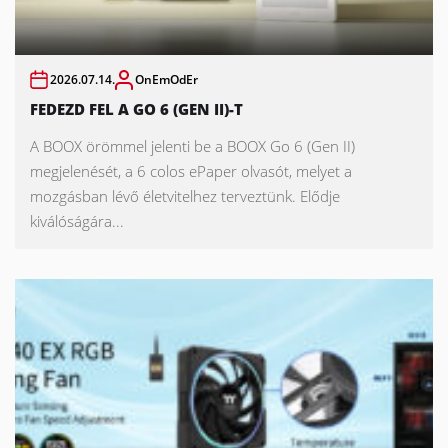
2026.07.14.
OnEmOdEr
FEDEZD FEL A GO 6 (GEN II)-T
A BOOX örömmel jelenti be a BOOX Go 6 (Gen II)
megjelenését, a 6 colos ePaper olvasót, melyet a
mozgásban lévő életvitelhez terveztünk. Elődje
kiválóságára...