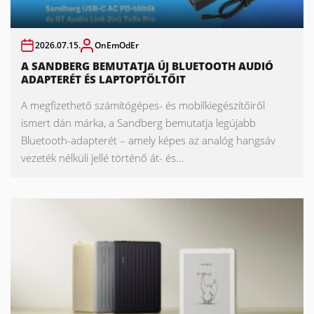
2026.07.15.
OnEmOdEr
A SANDBERG BEMUTATJA ÚJ BLUETOOTH AUDIÓ
ADAPTERÉT ÉS LAPTOPTÖLTŐIT
A megfizethető számítógépes- és mobilkiegészítőiről
ismert dán márka, a Sandberg bemutatja legújabb
Bluetooth-adapterét – amely képes az analóg hangsáv
vezeték nélküli jellé történő át- és...