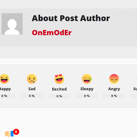
About Post Author
OnEmOdEr
Happy
Sad
Sleepy
Angry
S
Excited
0
%
0
%
0
%
0
%
0
%
0