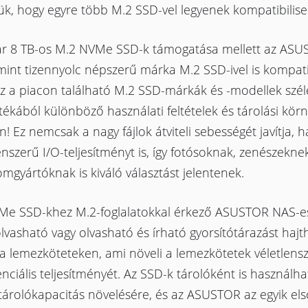
tjük, hogy egyre több M.2 SSD-vel legyenek kompatibilise
ár 8 TB-os M.2 NVMe SSD-k támogatása mellett az AS
int tizennyolc népszerű márka M.2 SSD-ivel is kompatib
sz a piacon található M.2 SSD-márkák és -modellek szél
tékából különböző használati feltételek és tárolási kör
n! Ez nemcsak a nagy fájlok átviteli sebességét javítja,
enszerű I/O-teljesítményt is, így fotósoknak, zenészekne
omgyártóknak is kiváló választást jelentenek.
Me SSD-khez M.2-foglalatokkal érkező ASUSTOR NAS-e
lvasható vagy olvasható és írható gyorsítótárazást haj
a lemezköteteken, ami növeli a lemezkötetek véletlens
nciális teljesítményét. Az SSD-k tárolóként is használha
 tárolókapacitás növelésére, és az ASUSTOR az egyik els