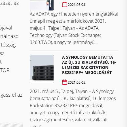
zását az
2021.05.04.
Az ADATA egy hihetetlen nyereményjátékkal
ünnepli meg ezt a mérföldkövet ​​​​​​​2021.
jával
május 4., Tajpej, Tajvan - Az ADATA
Technology (Tajvan Stock Exchange:
sználhasd
3260.TWO), a nagy teljesítményű...
rtósság
sz
A SYNOLOGY BEMUTATTA
t
AZ ÚJ, 3U KIALAKÍTÁSÚ, 16-
LEMEZES RACKSTATION
USTOR
RS2821RP+ MEGOLDÁSÁT
2021.05.05.
2021. május 5., Tajpej, Tajvan – A Synology
ogass el az
bemutatta az új, 3U kialakítású, 16-lemezes
RackStation RS2821RP+ megoldását,
amelyet a nagy méretű infrastruktúrák
biztonsági mentésére, valamint vállalati
szintű...