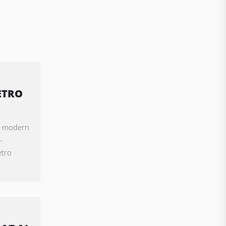
ETRO
 a modern
-
etro