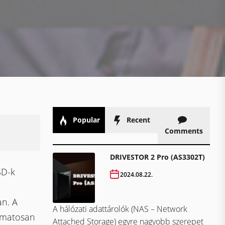
Popular
Recent
Comments
DRIVESTOR 2 Pro (AS3302T)
SD-k
2024.08.22.
n. A
A hálózati adattárolók (NAS – Network
amatosan
Attached Storage) egyre nagyobb szerepet