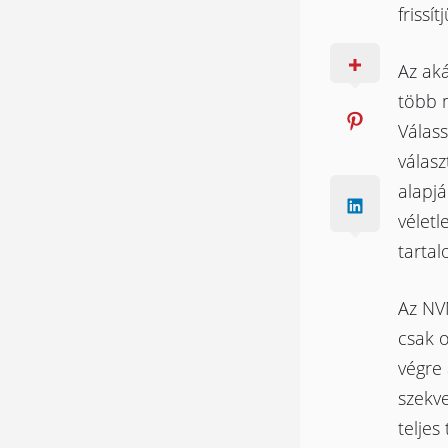
frissí
Az ak
több m
Válas
válasz
alapjá
véletl
tartal
Az NV
csak o
végre 
szekve
teljes