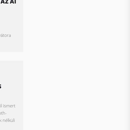
AZ AI
,
vátora
S
l ismert
oth-
 nélküli