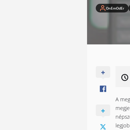
OnEmOdEr
A meg
megje
népsz
legjo