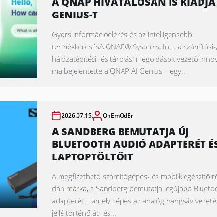
A QNAP HIVATALOSAN IS KIADJA 
GENIUS-T
Gyors információelérés és az intelligensebb
termékkeresésA QNAP® Systems, Inc., a számítási-
hálózatépítési- és tárolási megoldások vezető inno
ma bejelentette a QNAP AI Genius – egy...
2026.07.15.
OnEmOdEr
A SANDBERG BEMUTATJA ÚJ
BLUETOOTH AUDIÓ ADAPTERÉT É
LAPTOPTÖLTŐIT
A megfizethető számítógépes- és mobilkiegészítőirő
dán márka, a Sandberg bemutatja legújabb Blueto
adapterét – amely képes az analóg hangsáv vezeték
jellé történő át- és...