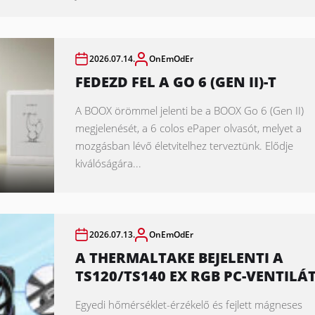
2026.07.14.
OnEmOdEr
FEDEZD FEL A GO 6 (GEN II)-T
A BOOX örömmel jelenti be a BOOX Go 6 (Gen II)
megjelenését, a 6 colos ePaper olvasót, melyet a
mozgásban lévő életvitelhez terveztünk. Elődje
kiválóságára...
2026.07.13.
OnEmOdEr
A THERMALTAKE BEJELENTI A
TS120/TS140 EX RGB PC-VENTILÁ
Egyedi hőmérséklet-érzékelő és fejlett mágneses