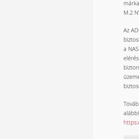
márka 
M.2 N
Az AD
biztos
a NAS-
eléré
bizton
üzemel
biztos
Tovább
alábbi
https: