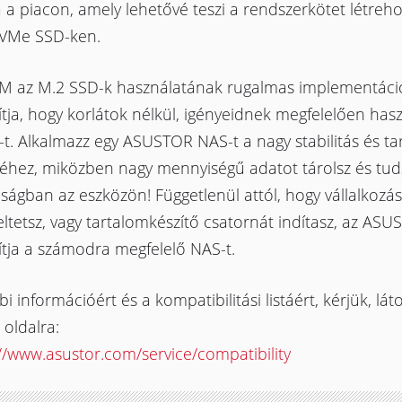
a piacon, amely lehetővé teszi a rendszerkötet létreho
VMe SSD-ken.
M az M.2 SSD-k használatának rugalmas implementáció
ítja, hogy korlátok nélkül, igényeidnek megfelelően ha
t. Alkalmazz egy ASUSTOR NAS-t a nagy stabilitás és ta
séhez, miközben nagy mennyiségű adatot tárolsz és tud
ságban az eszközön! Függetlenül attól, hogy vállalkozás
tetsz, vagy tartalomkészítő csatornát indítasz, az AS
ítja a számodra megfelelő NAS-t.
i információért és a kompatibilitási listáért, kérjük, lát
 oldalra:
//www.asustor.com/service/compatibility