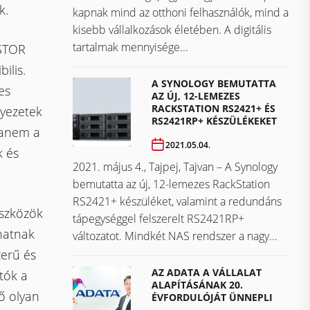
k.
kapnak mind az otthoni felhasználók, mind a
kisebb vállalkozások életében. A digitális
tartalmak mennyisége...
USTOR
ilis.
A SYNOLOGY BEMUTATTA
es
AZ ÚJ, 12-LEMEZES
RACKSTATION RS2421+ ÉS
nyezetek
RS2421RP+ KÉSZÜLÉKEKET
 hanem a
2021.05.04.
k és
2021. május 4., Tajpej, Tajvan – A Synology
bemutatta az új, 12-lemezes RackStation
RS2421+ készüléket, valamint a redundáns
szközök
tápegységgel felszerelt RS2421RP+
thatnak
változatot. Mindkét NAS rendszer a nagy...
zerű és
AZ ADATA A VÁLLALAT
tók a
ALAPÍTÁSÁNAK 20.
ő olyan
ÉVFORDULÓJÁT ÜNNEPLI