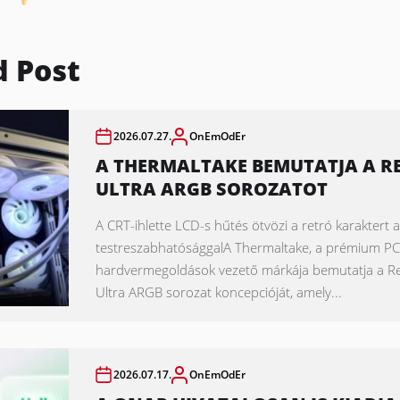
d Post
2026.07.27.
OnEmOdEr
A THERMALTAKE BEMUTATJA A R
ULTRA ARGB SOROZATOT
A CRT-ihlette LCD-s hűtés ötvözi a retró karaktert
testreszabhatósággalA Thermaltake, a prémium PC
hardvermegoldások vezető márkája bemutatja a R
Ultra ARGB sorozat koncepcióját, amely...
2026.07.17.
OnEmOdEr