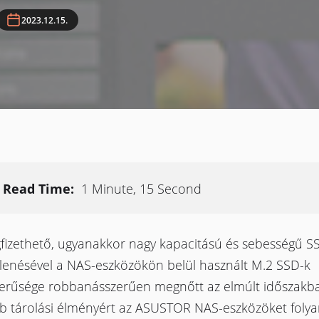
2023.12.15.
Read Time:
1 Minute, 15 Second
fizethető, ugyanakkor nagy kapacitású és sebességű S
lenésével a NAS-eszközökön belül használt M.2 SSD-k
erűsége robbanásszerűen megnőtt az elmúlt időszakba
bb tárolási élményért az ASUSTOR NAS-eszközöket foly