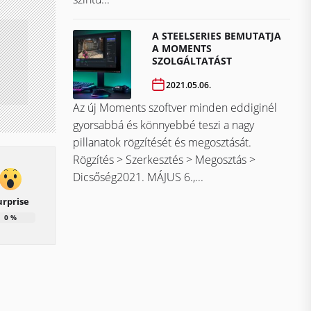
A STEELSERIES BEMUTATJA
A MOMENTS
SZOLGÁLTATÁST
2021.05.06.
Az új Moments szoftver minden eddiginél
gyorsabbá és könnyebbé teszi a nagy
pillanatok rögzítését és megosztását.
Rögzítés > Szerkesztés > Megosztás >
Dicsőség2021. MÁJUS 6.,...
urprise
0
%