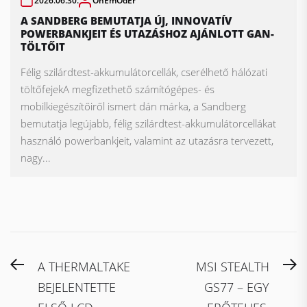
2026.06.30.
OnEmOdEr
A SANDBERG BEMUTATJA ÚJ, INNOVATÍV
POWERBANKJEIT ÉS UTAZÁSHOZ AJÁNLOTT GAN-
TÖLTŐIT
Félig szilárdtest-akkumulátorcellák, cserélhető hálózati
töltőfejekA megfizethető számítógépes- és
mobilkiegészítőiről ismert dán márka, a Sandberg
bemutatja legújabb, félig szilárdtest-akkumulátorcellákat
használó powerbankjeit, valamint az utazásra tervezett,
nagy...
Bejegyzés
Previous
N
A THERMALTAKE
MSI STEALTH
navigáció
post:
po
BEJELENTETTE
GS77 – EGY