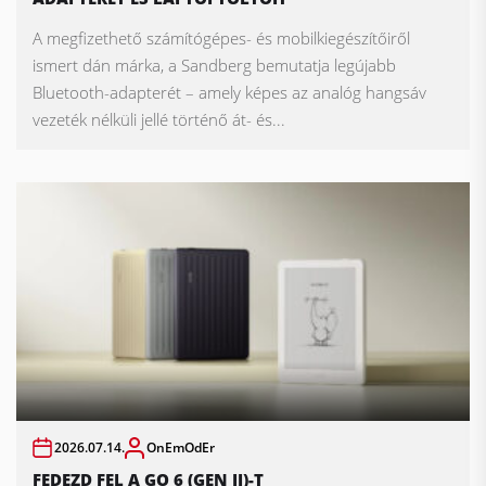
A megfizethető számítógépes- és mobilkiegészítőiről
ismert dán márka, a Sandberg bemutatja legújabb
Bluetooth-adapterét – amely képes az analóg hangsáv
vezeték nélküli jellé történő át- és...
2026.07.14.
OnEmOdEr
FEDEZD FEL A GO 6 (GEN II)-T