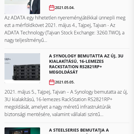
2021.05.04.
Az ADATA egy hihetetlen nyereményjátékkal ünnepli meg
ezt a mérföldkövet ​​​​​​​2021. május 4., Tajpej, Tajvan - Az
ADATA Technology (Tajvan Stock Exchange: 3260.TWO), a
nagy teljesítményű...
A SYNOLOGY BEMUTATTA AZ ÚJ, 3U
KIALAKÍTÁSÚ, 16-LEMEZES
RACKSTATION RS2821RP+
MEGOLDÁSÁT
2021.05.05.
2021. május 5., Tajpej, Tajvan – A Synology bemutatta az új,
3U kialakítású, 16-lemezes RackStation RS2821RP+
megoldását, amelyet a nagy méretű infrastruktúrák
biztonsági mentésére, valamint vállalati szintű...
A STEELSERIES BEMUTATJA A