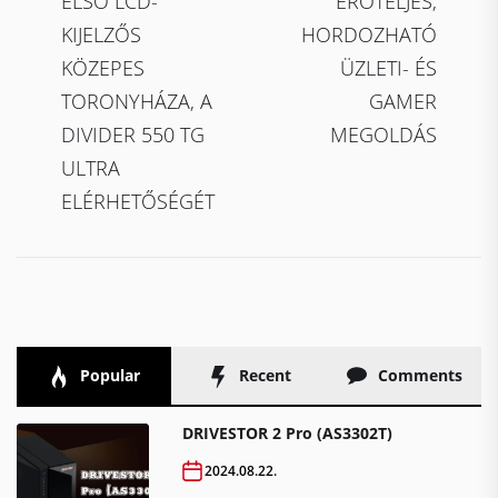
ELSŐ LCD-
ERŐTELJES,
KIJELZŐS
HORDOZHATÓ
KÖZEPES
ÜZLETI- ÉS
TORONYHÁZA, A
GAMER
DIVIDER 550 TG
MEGOLDÁS
ULTRA
ELÉRHETŐSÉGÉT
Popular
Recent
Comments
DRIVESTOR 2 Pro (AS3302T)
2024.08.22.