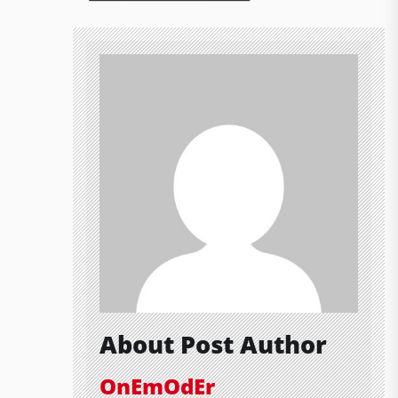
About Post Author
OnEmOdEr