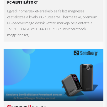
PC-VENTILÁTORT
Egyedi hőmérséklet-érzékelő és fejlett mágneses
csatlakozás a kiváló PC-hűtésértA Thermaltake, prémium
PC-hardvermegoldások vezető márkája bejelentette a
TS120 EX RGB és TS140 EX RGB hűtőventilátorok
megjelenését,...