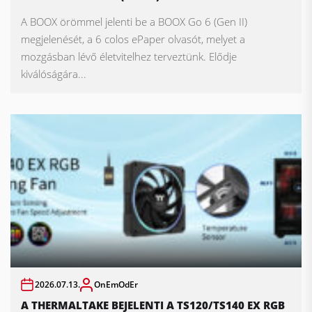
A BOOX örömmel jelenti be a BOOX Go 6 (Gen II)
megjelenését, a 6 colos ePaper olvasót, melyet a
mozgásban lévő életvitelhez terveztünk. Elődje
kiválóságára...
2026.07.13.
OnEmOdEr
A THERMALTAKE BEJELENTI A TS120/TS140 EX RGB