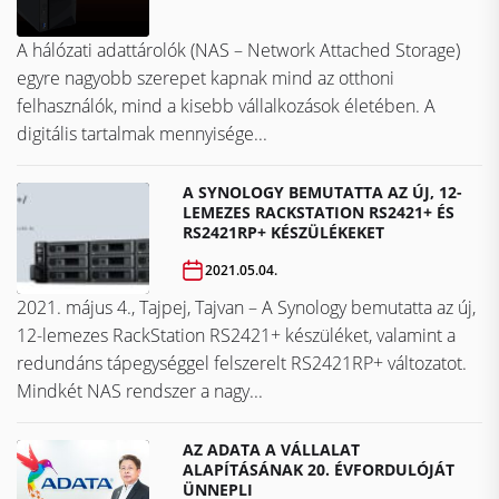
A hálózati adattárolók (NAS – Network Attached Storage)
egyre nagyobb szerepet kapnak mind az otthoni
felhasználók, mind a kisebb vállalkozások életében. A
digitális tartalmak mennyisége...
A SYNOLOGY BEMUTATTA AZ ÚJ, 12-
LEMEZES RACKSTATION RS2421+ ÉS
RS2421RP+ KÉSZÜLÉKEKET
2021.05.04.
2021. május 4., Tajpej, Tajvan – A Synology bemutatta az új,
12-lemezes RackStation RS2421+ készüléket, valamint a
redundáns tápegységgel felszerelt RS2421RP+ változatot.
Mindkét NAS rendszer a nagy...
AZ ADATA A VÁLLALAT
ALAPÍTÁSÁNAK 20. ÉVFORDULÓJÁT
ÜNNEPLI