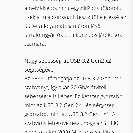
amely kisebb, mint egy AirPods töltőtok.
Ezek a tulajdonságok teszik tökéletessé az
SSD-t a folyamatosan úton lévő
tartalomgyártók és a konzolos játékosok
számára.
Nagy sebesség az USB 3.2 Gen2 x2
segítségével
Az SE880 támogatja az USB 3.2 Gen2 x2
szabványt, így akár 20 Gb/s átviteli
sebességre is képes. Ez kétszer gyorsabb,
mint az USB 3.2 Gen 2×1 és négyszer
gyorsabb, mint az USB 3.2 Gen 1×1. A
szabvány lehetővé teszi, hogy az SE880
elérje az akár 2000 MB/s olvasási/írási