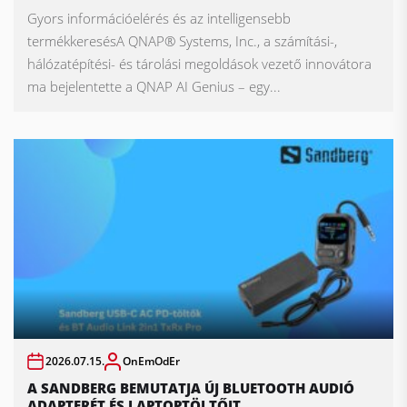
Gyors információelérés és az intelligensebb
termékkeresésA QNAP® Systems, Inc., a számítási-,
hálózatépítési- és tárolási megoldások vezető innovátora
ma bejelentette a QNAP AI Genius – egy...
2026.07.15.
OnEmOdEr
A SANDBERG BEMUTATJA ÚJ BLUETOOTH AUDIÓ
ADAPTERÉT ÉS LAPTOPTÖLTŐIT