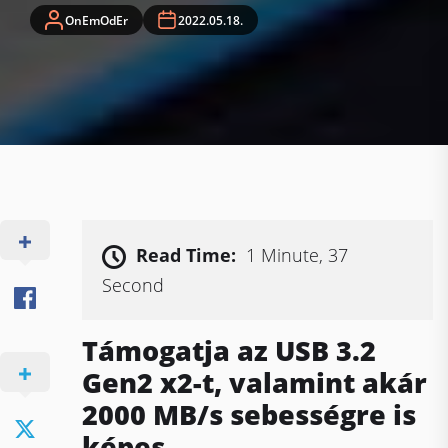
OnEmOdEr
2022.05.18.
Read Time:
1 Minute, 37
Second
Támogatja az USB 3.2
Gen2 x2-t, valamint akár
2000 MB/s sebességre is
képes