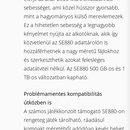
sebességet, ami közel hússzor gyorsabb,
mint a hagyományos külső merevlemezek.
Ez a hihetetlen sebesség a legnagyobb
kényelmet nyújta az alkotóknak, akik így
közvetlenül az SE880 adattárolón is
hozzáférhetnek a nagy méretű fájlokhoz
és szerkeszthetik azokat felesleges
adatátvitel nélkül. Az SE880 500 GB-os és 1
TB-os változatban kapható.
Problémamentes kompatibilitás
útközben is
A számos játékkonzolt támogató SE880-on
rengeteg játék tárolható, ráadásul
kompakt méretéből adódóan kevés helyet