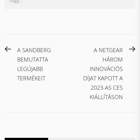
nagy...
Bejegyzés
Previous
N
A SANDBERG
A NETGEAR
navigáció
post:
po
BEMUTATTA
HÁROM
LEGÚJABB
INNOVÁCIÓS
TERMÉKEIT
DÍJAT KAPOTT A
2023-AS CES
KIÁLLÍTÁSON