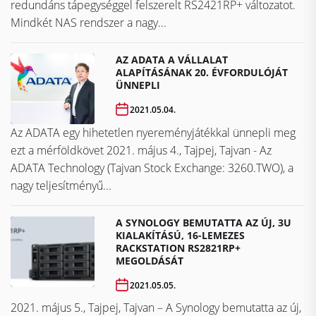
redundáns tápegységgel felszerelt RS2421RP+ változatot.
Mindkét NAS rendszer a nagy...
AZ ADATA A VÁLLALAT
ALAPÍTÁSÁNAK 20. ÉVFORDULÓJÁT
ÜNNEPLI
2021.05.04.
Az ADATA egy hihetetlen nyereményjátékkal ünnepli meg
ezt a mérföldkövet ​​​​​​​2021. május 4., Tajpej, Tajvan - Az
ADATA Technology (Tajvan Stock Exchange: 3260.TWO), a
nagy teljesítményű...
A SYNOLOGY BEMUTATTA AZ ÚJ, 3U
KIALAKÍTÁSÚ, 16-LEMEZES
RACKSTATION RS2821RP+
MEGOLDÁSÁT
2021.05.05.
2021. május 5., Tajpej, Tajvan – A Synology bemutatta az új,