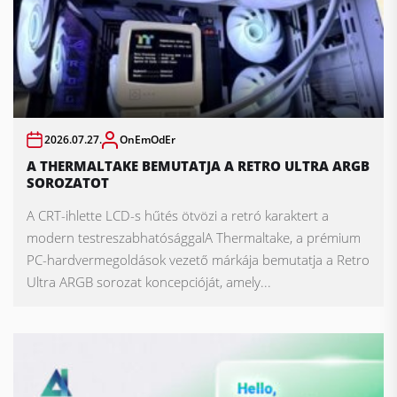
2026.07.27.
OnEmOdEr
A THERMALTAKE BEMUTATJA A RETRO ULTRA ARGB
SOROZATOT
A CRT-ihlette LCD-s hűtés ötvözi a retró karaktert a
modern testreszabhatósággalA Thermaltake, a prémium
PC-hardvermegoldások vezető márkája bemutatja a Retro
Ultra ARGB sorozat koncepcióját, amely...