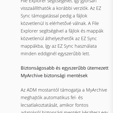
File Explorer segítségével, így gyorsan
visszaállíthatók a korábbi verziók. Az EZ
Sync támogatással pedig a fájlok
közvetlenül is elérhetővé válnak. A File
Explorer segítségével a fájlok és mappák
közvetlenül áthelyezhetők az EZ Sync
mappákba, így az EZ Sync használata
minden eddiginél egyszerűbb lett.
Biztonságosabb és egyszerűbb ütemezett
MyArchive biztonsági mentések
Az ADM mostantól támogatja a MyArchive
meghajtók automatikus fel- és
lecsatlakoztatását, amikor fontos
adatokról biztonsági mentést készítesz egy