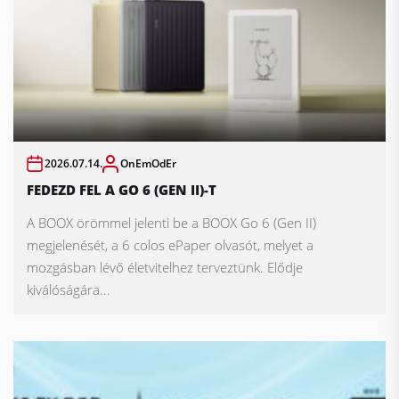
2026.07.14.
OnEmOdEr
FEDEZD FEL A GO 6 (GEN II)-T
A BOOX örömmel jelenti be a BOOX Go 6 (Gen II)
megjelenését, a 6 colos ePaper olvasót, melyet a
mozgásban lévő életvitelhez terveztünk. Elődje
kiválóságára...