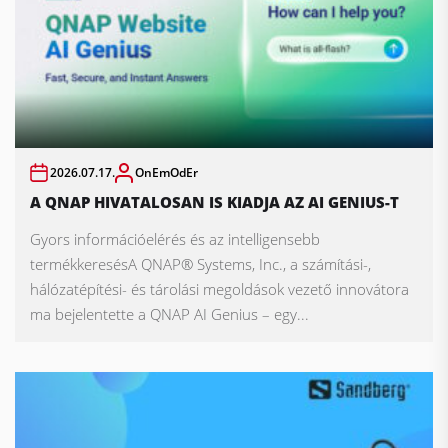
2026.07.17.
OnEmOdEr
A QNAP HIVATALOSAN IS KIADJA AZ AI GENIUS-T
Gyors információelérés és az intelligensebb
termékkeresésA QNAP® Systems, Inc., a számítási-,
hálózatépítési- és tárolási megoldások vezető innovátora
ma bejelentette a QNAP AI Genius – egy...