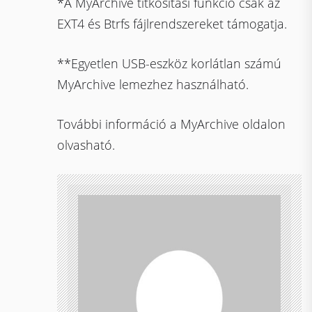
*A MyArchive titkosítási funkció csak az
EXT4 és Btrfs fájlrendszereket támogatja.
**Egyetlen USB-eszköz korlátlan számú
MyArchive lemezhez használható.
További információ a MyArchive oldalon
olvasható.