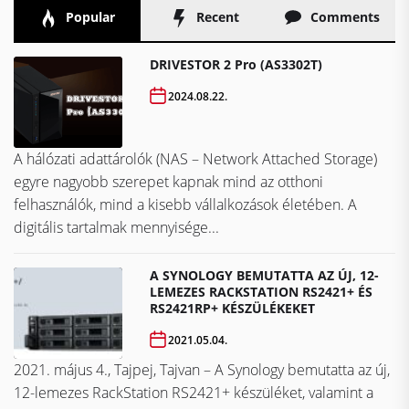
Popular
Recent
Comments
DRIVESTOR 2 Pro (AS3302T)
2024.08.22.
A hálózati adattárolók (NAS – Network Attached Storage)
egyre nagyobb szerepet kapnak mind az otthoni
felhasználók, mind a kisebb vállalkozások életében. A
digitális tartalmak mennyisége...
A SYNOLOGY BEMUTATTA AZ ÚJ, 12-
LEMEZES RACKSTATION RS2421+ ÉS
RS2421RP+ KÉSZÜLÉKEKET
2021.05.04.
2021. május 4., Tajpej, Tajvan – A Synology bemutatta az új,
12-lemezes RackStation RS2421+ készüléket, valamint a