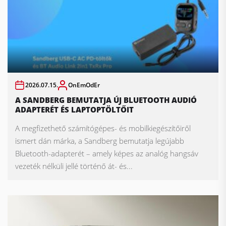
2026.07.15.
OnEmOdEr
A SANDBERG BEMUTATJA ÚJ BLUETOOTH AUDIÓ
ADAPTERÉT ÉS LAPTOPTÖLTŐIT
A megfizethető számítógépes- és mobilkiegészítőiről
ismert dán márka, a Sandberg bemutatja legújabb
Bluetooth-adapterét – amely képes az analóg hangsáv
vezeték nélküli jellé történő át- és...