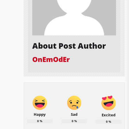
About Post Author
OnEmOdEr
Happy
Sad
Excited
0
%
0
%
0
%