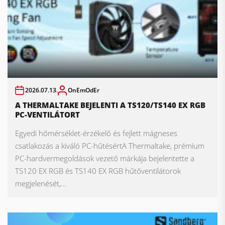
2026.07.13.
OnEmOdEr
A THERMALTAKE BEJELENTI A TS120/TS140 EX RGB
PC-VENTILÁTORT
Egyedi hőmérséklet-érzékelő és fejlett mágneses
csatlakozás a kiváló PC-hűtésértA Thermaltake, prémium
PC-hardvermegoldások vezető márkája bejelentette a
TS120 EX RGB és TS140 EX RGB hűtőventilátorok
megjelenését,...