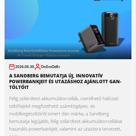
2026.06.30.
OnEmOdEr
A SANDBERG BEMUTATJA ÚJ, INNOVATÍV
POWERBANKJEIT ÉS UTAZÁSHOZ AJÁNLOTT GAN-
TÖLTŐIT
Félig szilárdtest-akkumulátorcellák, cserélhető hálózati
töltőfejekA megfizethető számítógépes- és
mobilkiegészítőiről ismert dán márka, a Sandberg
bemutatja legújabb, félig szilárdtest-akkumulátorcellákat
használó powerbankjeit, valamint az utazásra tervezett,