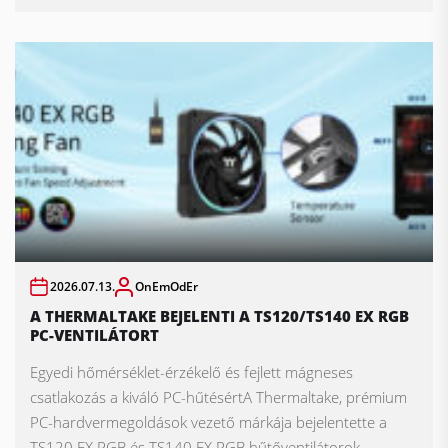
2026.07.13.
OnEmOdEr
A THERMALTAKE BEJELENTI A TS120/TS140 EX RGB
PC-VENTILÁTORT
Egyedi hőmérséklet-érzékelő és fejlett mágneses
csatlakozás a kiváló PC-hűtésértA Thermaltake, prémium
PC-hardvermegoldások vezető márkája bejelentette a
TS120 EX RGB és TS140 EX RGB hűtőventilátorok