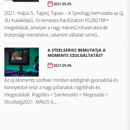
2021.05.05.
2021. május 5., Tajpej, Tajvan – A Synology bemutatta az új,
3U kialakítású, 16-lemezes RackStation RS2821RP+
megoldását, amelyet a nagy méretű infrastruktúrák
biztonsági mentésére, valamint vállalati szintű...
A STEELSERIES BEMUTATJA A
MOMENTS SZOLGÁLTATÁST
2021.05.06.
Az új Moments szoftver minden eddiginél gyorsabbá és
könnyebbé teszi a nagy pillanatok rögzítését és
megosztását. Rögzítés > Szerkesztés > Megosztás >
Dicsőség2021. MÁJUS 6.,...