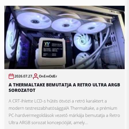
2026.07.27.
OnEmOdEr
A THERMALTAKE BEMUTATJA A RETRO ULTRA ARGB
SOROZATOT
A CRT-ihlette LCD-s hűtés ötvözi a retró karaktert a
modern testreszabhatósággalA Thermaltake, a prémium
PC-hardvermegoldások vezető márkája bemutatja a Retro
Ultra ARGB sorozat koncepcióját, amely...