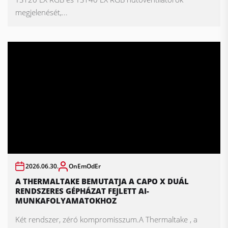
megjelenését,...
2026.06.30.
OnEmOdEr
A THERMALTAKE BEMUTATJA A CAPO X DUÁL
RENDSZERES GÉPHÁZAT FEJLETT AI-
MUNKAFOLYAMATOKHOZ
Két rendszer, zéró kompromisszum.A Thermaltake , a