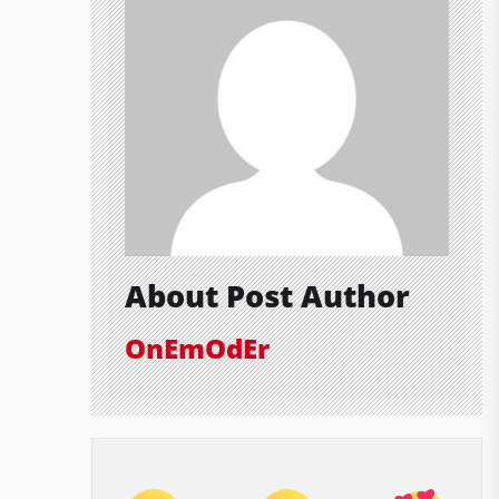
About Post Author
OnEmOdEr