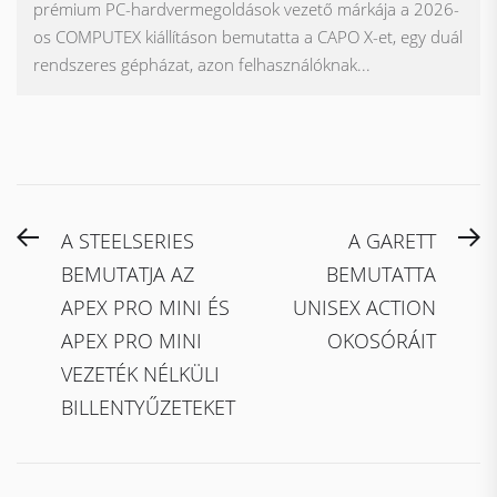
prémium PC-hardvermegoldások vezető márkája a 2026-
os COMPUTEX kiállításon bemutatta a CAPO X-et, egy duál
rendszeres gépházat, azon felhasználóknak...
Bejegyzés
Previous
N
A STEELSERIES
A GARETT
navigáció
post:
po
BEMUTATJA AZ
BEMUTATTA
APEX PRO MINI ÉS
UNISEX ACTION
APEX PRO MINI
OKOSÓRÁIT
VEZETÉK NÉLKÜLI
BILLENTYŰZETEKET