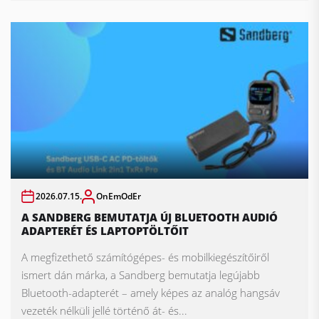
2026.07.15.
OnEmOdEr
A SANDBERG BEMUTATJA ÚJ BLUETOOTH AUDIÓ
ADAPTERÉT ÉS LAPTOPTÖLTŐIT
A megfizethető számítógépes- és mobilkiegészítőiről
ismert dán márka, a Sandberg bemutatja legújabb
Bluetooth-adapterét – amely képes az analóg hangsáv
vezeték nélküli jellé történő át- és...