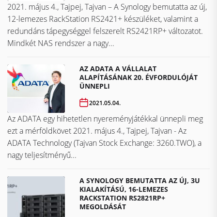
2021. május 4., Tajpej, Tajvan – A Synology bemutatta az új,
12-lemezes RackStation RS2421+ készüléket, valamint a
redundáns tápegységgel felszerelt RS2421RP+ változatot.
Mindkét NAS rendszer a nagy...
AZ ADATA A VÁLLALAT
ALAPÍTÁSÁNAK 20. ÉVFORDULÓJÁT
ÜNNEPLI
2021.05.04.
Az ADATA egy hihetetlen nyereményjátékkal ünnepli meg
ezt a mérföldkövet ​​​​​​​2021. május 4., Tajpej, Tajvan - Az
ADATA Technology (Tajvan Stock Exchange: 3260.TWO), a
nagy teljesítményű...
A SYNOLOGY BEMUTATTA AZ ÚJ, 3U
KIALAKÍTÁSÚ, 16-LEMEZES
RACKSTATION RS2821RP+
MEGOLDÁSÁT