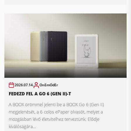
2026.07.14.
OnEmOdEr
FEDEZD FEL A GO 6 (GEN II)-T
A BOOX örömmel jelenti be a BOOX Go 6 (Gen II)
megjelenését, a 6 colos ePaper olvasót, melyet a
mozgásban lévő életvitelhez terveztünk. Elődje
kiválóságára...