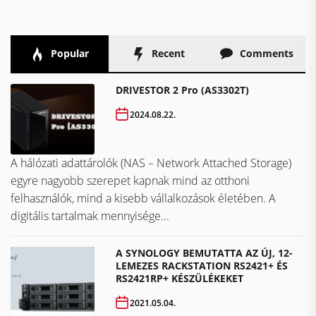
Popular
Recent
Comments
DRIVESTOR 2 Pro (AS3302T)
2024.08.22.
A hálózati adattárolók (NAS – Network Attached Storage)
egyre nagyobb szerepet kapnak mind az otthoni
felhasználók, mind a kisebb vállalkozások életében. A
digitális tartalmak mennyisége...
A SYNOLOGY BEMUTATTA AZ ÚJ, 12-
LEMEZES RACKSTATION RS2421+ ÉS
RS2421RP+ KÉSZÜLÉKEKET
2021.05.04.