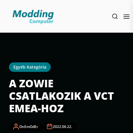
Skip
to
the
content
Egyéb Kategória
A ZOWIE
CSATLAKOZIK A VCT
EMEA-HOZ
OnEmOdEr
2022.06.22.