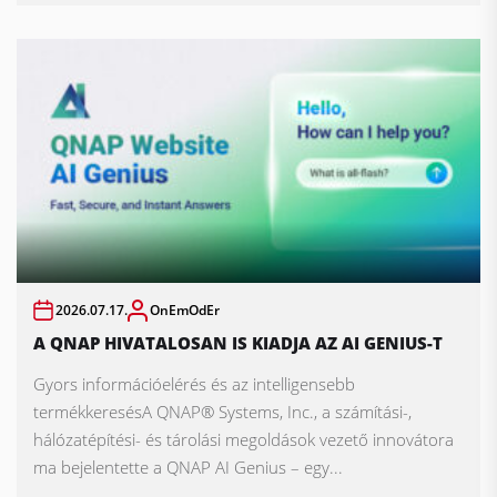
2026.07.17.
OnEmOdEr
A QNAP HIVATALOSAN IS KIADJA AZ AI GENIUS-T
Gyors információelérés és az intelligensebb
termékkeresésA QNAP® Systems, Inc., a számítási-,
hálózatépítési- és tárolási megoldások vezető innovátora
ma bejelentette a QNAP AI Genius – egy...