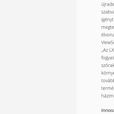
újrade
szabvá
igény
megtek
élvona
ViewSo
„Az L
fogyas
szórak
körny
tovább
termé
házim
Innov