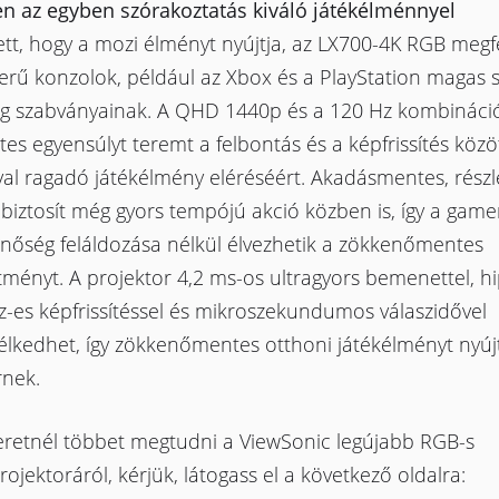
n az egyben szórakoztatás kiváló játékélménnyel
tt, hogy a mozi élményt nyújtja, az LX700-4K RGB megfe
erű konzolok, például az Xbox és a PlayStation magas 
g szabványainak. A QHD 1440p és a 120 Hz kombináci
tes egyensúlyt teremt a felbontás és a képfrissítés közö
al ragadó játékélmény eléréséért. Akadásmentes, részl
biztosít még gyors tempójú akció közben is, így a game
nőség feláldozása nélkül élvezhetik a zökkenőmentes
ítményt. A projektor 4,2 ms-os ultragyors bemenettel, h
-es képfrissítéssel és mikroszekundumos válaszidővel
élkedhet, így zökkenőmentes otthoni játékélményt nyú
nek.
eretnél többet megtudni a ViewSonic legújabb RGB-s
rojektoráról, kérjük, látogass el a következő oldalra: