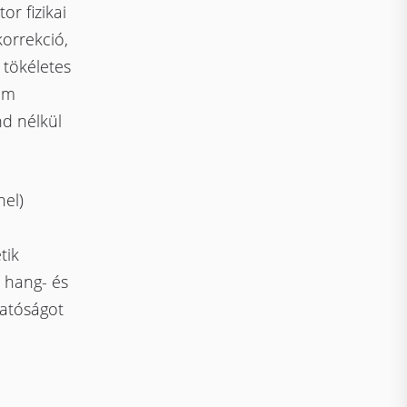
or fizikai
korrekció,
 tökéletes
nem
nd nélkül
el)
tik
ű hang- és
atóságot