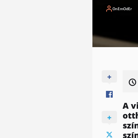
OnEmOdEr
A v
ott
szí
szí