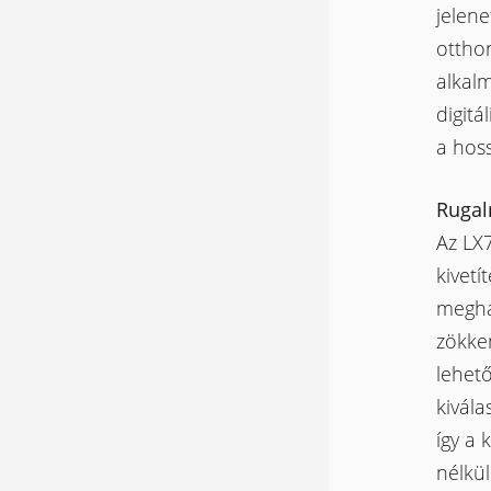
jelen
otthon
alkal
digitá
a hos
Rugal
Az LX
kivetí
megha
zökke
lehető
kivála
így a 
nélkül