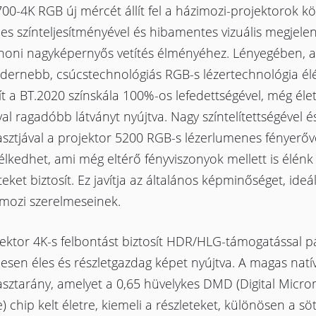
00-4K RGB új mércét állít fel a házimozi-projektorok kö
les színteljesítményével és hibamentes vizuális megjelen
thoni nagyképernyős vetítés élményéhez. Lényegében, a
dernebb, csúcstechnológiás RGB-s lézertechnológia él
ít a BT.2020 színskála 100%-os lefedettségével, még él
l ragadóbb látványt nyújtva. Nagy színtelítettségével é
sztjával a projektor 5200 RGB-s lézerlumenes fényerőv
lkedhet, ami még eltérő fényviszonyok mellett is élénk 
teket biztosít. Ez javítja az általános képminőséget, ideá
imozi szerelmeseinek.
ektor 4K-s felbontást biztosít HDR/HLG-támogatással pá
lesen éles és részletgazdag képet nyújtva. A magas natí
sztarány, amelyet a 0,65 hüvelykes DMD (Digital Micro
) chip kelt életre, kiemeli a részleteket, különösen a sö