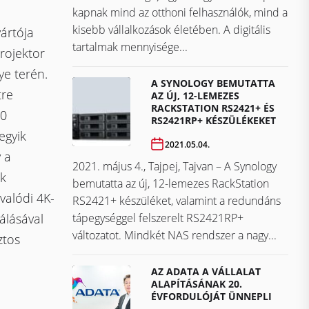
kapnak mind az otthoni felhasználók, mind a
kisebb vállalkozások életében. A digitális
yártója
tartalmak mennyisége...
rojektor
ye terén.
A SYNOLOGY BEMUTATTA
tre
AZ ÚJ, 12-LEMEZES
RACKSTATION RS2421+ ÉS
20
RS2421RP+ KÉSZÜLÉKEKET
egyik
2021.05.04.
y a
2021. május 4., Tajpej, Tajvan – A Synology
ek
bemutatta az új, 12-lemezes RackStation
valódi 4K-
RS2421+ készüléket, valamint a redundáns
tápegységgel felszerelt RS2421RP+
álásával
változatot. Mindkét NAS rendszer a nagy...
ztos
AZ ADATA A VÁLLALAT
ALAPÍTÁSÁNAK 20.
ÉVFORDULÓJÁT ÜNNEPLI