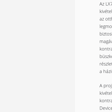
Az LX7
kivéte
az ot
legmo
biztos
magáva
kontra
büszké
részle
a ház
A proj
kivéte
kontra
Device