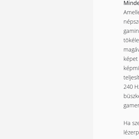
Minde
Amelle
népsz
gamin
tökéle
magáv
képet 
képmi
teljes
240 Hz
büszk
gamer
Ha sz
lézerp