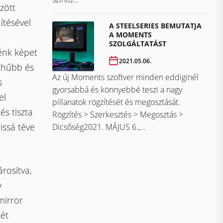
zött
ítésével
A STEELSERIES BEMUTATJA
A MOMENTS
SZOLGÁLTATÁST
énk képet
2021.05.06.
ethűbb és
Az új Moments szoftver minden eddiginél
s
gyorsabbá és könnyebbé teszi a nagy
el
pillanatok rögzítését és megosztását.
és tiszta
Rögzítés > Szerkesztés > Megosztás >
lissá téve
Dicsőség2021. MÁJUS 6.,...
rosítva,
v
mirror
tét