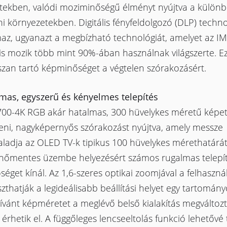
etekben, valódi moziminőségű élményt nyújtva a külön
i környezetekben. Digitális fényfeldolgozó (DLP) techno
maz, ugyanazt a megbízható technológiát, amelyet az IM
lis mozik több mint 90%-ában használnak világszerte. Ez 
szan tartó képminőséget a végtelen szórakozásért.
mas, egyszerű és kényelmes telepítés
700-4K RGB akár hatalmas, 300 hüvelykes méretű képet
teni, nagyképernyős szórakozást nyújtva, amely messze
ladja az OLED TV-k tipikus 100 hüvelykes mérethatárát
nőmentes üzembe helyezésért számos rugalmas telepít
séget kínál. Az 1,6-szeres optikai zoomjával a felhaszná
szthatják a legideálisabb beállítási helyet egy tartomány
kívánt képméretet a meglévő belső kialakítás megváltoz
 érhetik el. A függőleges lencseeltolás funkció lehetővé 