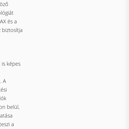
böző
lógiát
AX és a
biztosítja
 is képes
. A
ési
lók
on belül,
tatása
teszi a