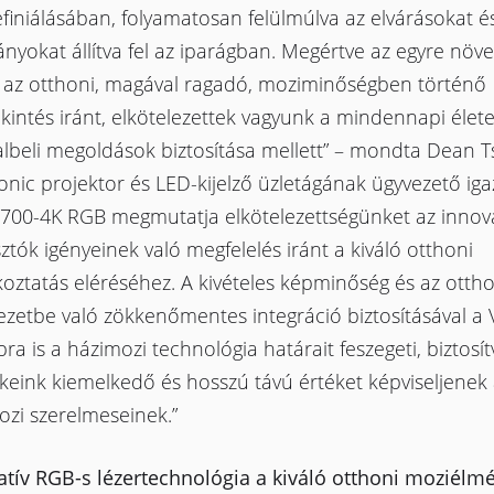
finiálásában, folyamatosan felülmúlva az elvárásokat és
nyokat állítva fel az iparágban. Megértve az egyre növ
t az otthoni, magával ragadó, moziminőségben történő
intés iránt, elkötelezettek vagyunk a mindennapi életet
lbeli megoldások biztosítása mellett” – mondta Dean Ts
nic projektor és LED-kijelző üzletágának ügyvezető iga
X700-4K RGB megmutatja elkötelezettségünket az innová
ztók igényeinek való megfelelés iránt a kiváló otthoni
oztatás eléréséhez. A kivételes képminőség és az ottho
ezetbe való zökkenőmentes integráció biztosításával a
ra is a házimozi technológia határait feszegeti, biztosít
keink kiemelkedő és hosszú távú értéket képviseljenek
ozi szerelmeseinek.”
atív RGB-s lézertechnológia a kiváló otthoni moziélm