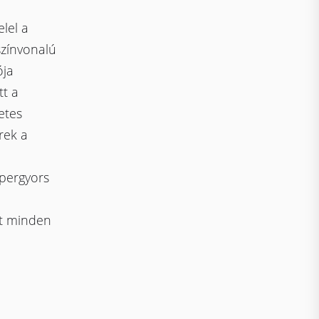
lel a
színvonalú
ója
tt a
etes
rek a
ipergyors
jt minden