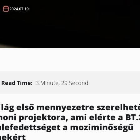
2024.07.19.
Read Time:
3 Minute, 29 Second
ilág első mennyezetre szerelhet
honi projektora, ami elérte a BT
nlefedettséget a moziminőségű
nekért