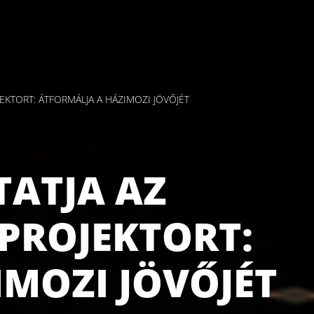
EKTORT: ÁTFORMÁLJA A HÁZIMOZI JÖVŐJÉT
TATJA AZ
RPROJEKTORT:
MOZI JÖVŐJÉT