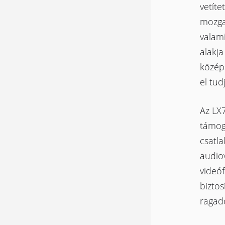
vetíte
mozgat
valami
alakja
középe
el tud
Az LX
támoga
csatl
audiov
videó
bizto
ragad