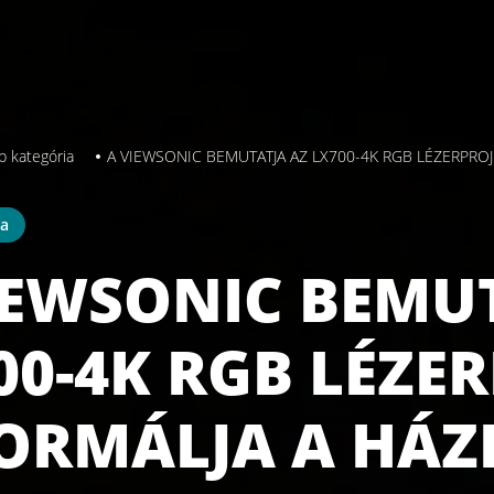
b kategória
A VIEWSONIC BEMUTATJA AZ LX700-4K RGB LÉZERPROJ
ia
IEWSONIC BEMU
00-4K RGB LÉZE
ORMÁLJA A HÁZI