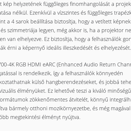
tt kép helyzetének függőleges finomhangolását a projekt
ása nélkül. Ezenkívül a vízszintes és függőleges trapéz
nt a 4 sarok beállítása biztosítja, hogy a vetített képnek
 és szimmetriája legyen, még akkor is, ha a projektor 
n van elhelyezve. Ez biztosítja, hogy a felhasználók go
ják érni a képernyő ideális illeszkedését és elhelyezését.
700-4K RGB HDMI eARC (Enhanced Audio Return Chann
tással is rendelkezik, így a felhasználók könnyedén
akoztathatnak külső hangberendezéseket, és jobbá tehe
izuális élményüket. Ez lehetővé teszi a kiváló minőség
formátumok zökkenőmentes átvitelét, könnyű integrálh
sítva bármely otthoni mozikörnyezetbe, és még magával
óbb megtekintési élményt nyújtva.