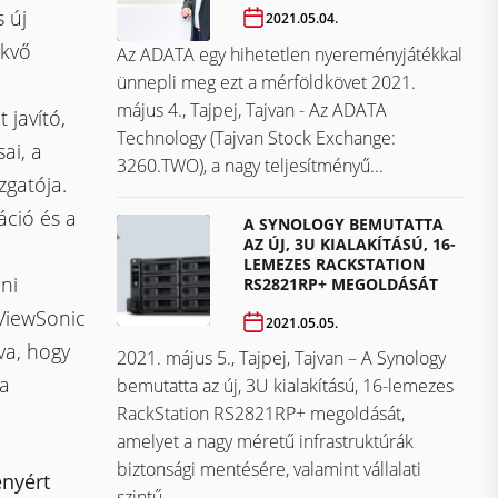
 új
2021.05.04.
ekvő
Az ADATA egy hihetetlen nyereményjátékkal
ünnepli meg ezt a mérföldkövet ​​​​​​​2021.
május 4., Tajpej, Tajvan - Az ADATA
 javító,
Technology (Tajvan Stock Exchange:
ai, a
3260.TWO), a nagy teljesítményű...
zgatója.
ció és a
A SYNOLOGY BEMUTATTA
AZ ÚJ, 3U KIALAKÍTÁSÚ, 16-
LEMEZES RACKSTATION
ni
RS2821RP+ MEGOLDÁSÁT
 ViewSonic
2021.05.05.
va, hogy
2021. május 5., Tajpej, Tajvan – A Synology
 a
bemutatta az új, 3U kialakítású, 16-lemezes
RackStation RS2821RP+ megoldását,
amelyet a nagy méretű infrastruktúrák
biztonsági mentésére, valamint vállalati
ényért
szintű...