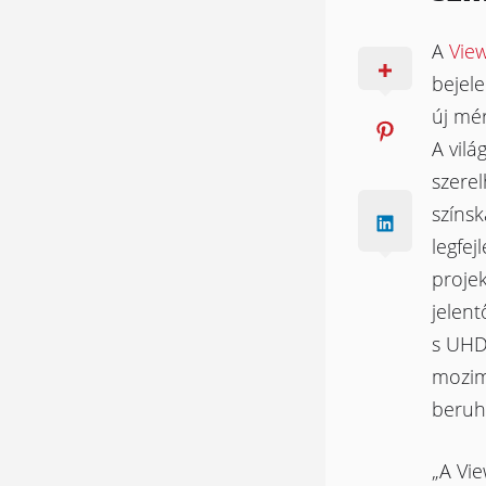
A
Vie
bejele
új mér
A vilá
szere
színsk
legfej
projek
jelent
s UHD
mozimi
beruhá
„A Vie