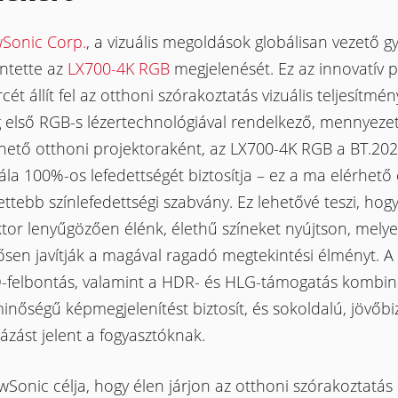
wSonic Corp.
, a vizuális megoldások globálisan vezető g
ntette az
LX700-4K RGB
megjelenését. Ez az innovatív p
cét állít fel az otthoni szórakoztatás vizuális teljesítmén
g első RGB-s lézertechnológiával rendelkező, mennyeze
lhető otthoni projektoraként, az LX700-4K RGB a BT.20
ála 100%-os lefedettségét biztosítja – ez a ma elérhető 
lettebb színlefedettségi szabvány. Ez lehetővé teszi, hog
tor lenyűgözően élénk, élethű színeket nyújtson, mely
ősen javítják a magával ragadó megtekintési élményt. A 
-felbontás, valamint a HDR- és HLG-támogatás kombin
nőségű képmegjelenítést biztosít, és sokoldalú, jövőbi
zást jelent a fogyasztóknak.
wSonic célja, hogy élen járjon az otthoni szórakoztatás