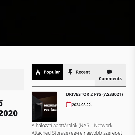
Popular
Recent
Comments
DRIVESTOR 2 Pro (AS3302T)
ő
2024.08.22.
.2020
A hálózati adattárolók (NAS – Network
Attached Storage) egyre nagyobb szerepet