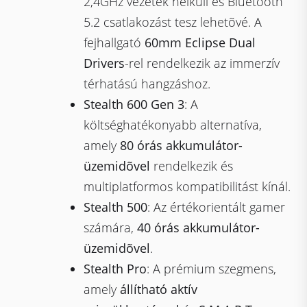
2,4GHz vezeték nélküli és Bluetooth
5.2 csatlakozást tesz lehetõvé. A
fejhallgató
60mm Eclipse Dual
Drivers
-rel rendelkezik az immerzív
térhatású hangzáshoz.
Stealth 600 Gen 3
: A
költséghatékonyabb alternatíva,
amely
80 órás akkumulátor-
üzemidõvel
rendelkezik és
multiplatformos kompatibilitást kínál.
Stealth 500
: Az értékorientált gamer
számára,
40 órás akkumulátor-
üzemidõvel
.
Stealth Pro
: A prémium szegmens,
amely
állítható aktív