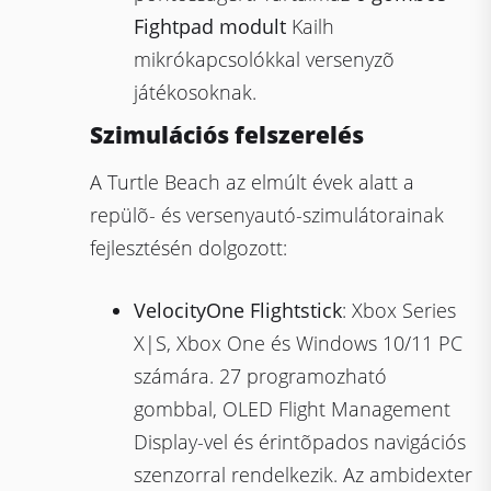
Fightpad modult
Kailh
mikrókapcsolókkal versenyzõ
játékosoknak.
Szimulációs felszerelés
A Turtle Beach az elmúlt évek alatt a
repülõ- és versenyautó-szimulátorainak
fejlesztésén dolgozott:
VelocityOne Flightstick
: Xbox Series
X|S, Xbox One és Windows 10/11 PC
számára. 27 programozható
gombbal, OLED Flight Management
Display-vel és érintõpados navigációs
szenzorral rendelkezik. Az ambidexter