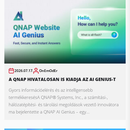
2026.07.17.
OnEmOdEr
A QNAP HIVATALOSAN IS KIADJA AZ AI GENIUS-T
Gyors információelérés és az intelligensebb
termékkeresésA QNAP® Systems, Inc., a számítási-,
hálózatépítési- és tárolási megoldások vezető innovátora
ma bejelentette a QNAP AI Genius – egy...