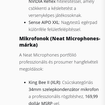
NVIDIA Reflex
hitelesítéssel, amely
csökkenti a késleltetést a
versenyképes játékosoknak.
Sense AIPO XXL
: Nagytestû egérpad
különféle felületfelépítéssel.
Mikrofonok (Neat Microphones-
márka)
A Neat Microphones portfólió
professzionális és prosumer hangfelvételi
megoldások:
King Bee II (XLR)
: Csúcskategóriás
34mm szelepkondenzátor mikrofon
a professzionális rögzítéshez,
169,99
dollár MSRP
-vel.