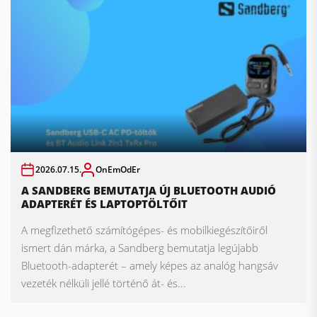
2026.07.15.
OnEmOdEr
A SANDBERG BEMUTATJA ÚJ BLUETOOTH AUDIÓ
ADAPTERÉT ÉS LAPTOPTÖLTŐIT
A megfizethető számítógépes- és mobilkiegészítőiről
ismert dán márka, a Sandberg bemutatja legújabb
Bluetooth-adapterét – amely képes az analóg hangsáv
vezeték nélküli jellé történő át- és...