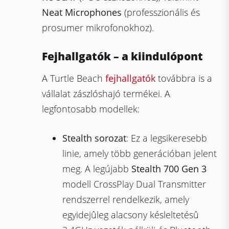
Neat Microphones
(professzionális és
prosumer mikrofonokhoz).
Fejhallgatók – a kiindulópont
A Turtle Beach
fejhallgatók
továbbra is a
vállalat zászlóshajó termékei. A
legfontosabb modellek:
Stealth sorozat
: Ez a legsikeresebb
linie, amely több generációban jelent
meg. A legújabb
Stealth 700 Gen 3
modell CrossPlay Dual Transmitter
rendszerrel rendelkezik, amely
egyidejûleg alacsony késleltetésû