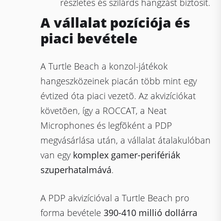
részletes és szilárds hangzást biztosít.
A vállalat pozíciója és
piaci bevétele
A Turtle Beach a konzol-játékok
hangeszközeinek piacán több mint egy
évtized óta piaci vezetõ. Az akvizíciókat
követõen, így a ROCCAT, a Neat
Microphones és legfõként a PDP
megvásárlása után, a vállalat átalakulóban
van egy
komplex gamer-perifériák
szuperhatalmává
.
A PDP akvizícióval a Turtle Beach pro
forma bevétele
390-410 millió dollárra