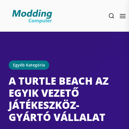
Skip
to
the
content
Egyéb Kategória
A TURTLE BEACH AZ
EGYIK VEZETŐ
JÁTÉKESZKÖZ-
GYÁRTÓ VÁLLALAT