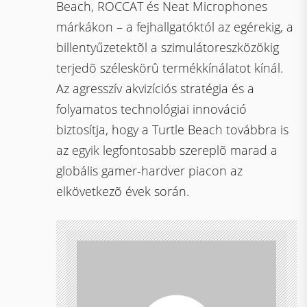
Beach, ROCCAT és Neat Microphones
márkákon – a fejhallgatóktól az egérekig, a
billentyűzetektõl a szimulátoreszközökig
terjedõ széleskörû termékkínálatot kínál.
Az agresszív akvizíciós stratégia és a
folyamatos technológiai innováció
biztosítja, hogy a Turtle Beach továbbra is
az egyik legfontosabb szereplõ marad a
globális gamer-hardver piacon az
elkövetkezõ évek során.