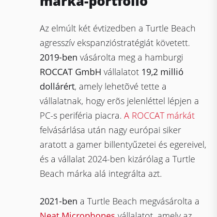
márka-portfólió
Az elmúlt két évtizedben a Turtle Beach
agresszív ekspanzióstratégiát követett.
2019-ben
vásárolta meg a hamburgi
ROCCAT GmbH
vállalatot
19,2 millió
dollárért
, amely lehetõvé tette a
vállalatnak, hogy erõs jelenléttel lépjen a
PC-s periféria piacra.
A ROCCAT márkát
felvásárlása után nagy európai siker
aratott a gamer billentyűzetei és egereivel,
és a vállalat 2024-ben kizárólag a Turtle
Beach márka alá integrálta azt.
2021-ben
a Turtle Beach megvásárolta a
Neat Microphones
vállalatot, amely az