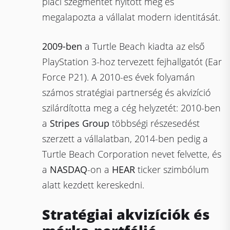
piaci szegmentet nyitott meg és
megalapozta a vállalat modern identitását.
2009-ben
a Turtle Beach kiadta az első
PlayStation 3-hoz tervezett fejhallgatót (Ear
Force P21). A 2010-es évek folyamán
számos stratégiai partnerség és akvizíció
szilárdította meg a cég helyzetét: 2010-ben
a
Stripes Group
többségi részesedést
szerzett a vállalatban, 2014-ben pedig a
Turtle Beach Corporation nevet felvette, és
a
NASDAQ
-on a
HEAR
ticker szimbólum
alatt kezdett kereskedni.
Stratégiai akvizíciók és