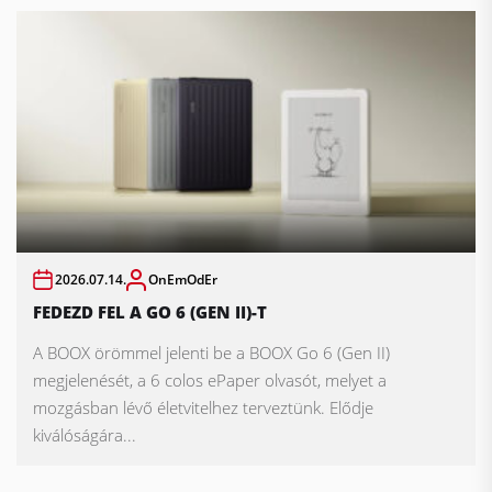
2026.07.14.
OnEmOdEr
FEDEZD FEL A GO 6 (GEN II)-T
A BOOX örömmel jelenti be a BOOX Go 6 (Gen II)
megjelenését, a 6 colos ePaper olvasót, melyet a
mozgásban lévő életvitelhez terveztünk. Elődje
kiválóságára...