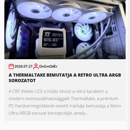
2026.07.27.
OnEmOdEr
A THERMALTAKE BEMUTATJA A RETRO ULTRA ARGB
SOROZATOT
A CRT-ihlette LCD-s hűtés ötvözi a retró karaktert a
modern testreszabhatósággalA Thermaltake, a prémium
PC-hardvermegoldások vezető márkája bemutatja a Retro
Ultra ARGB sorozat koncepcióját, amely...