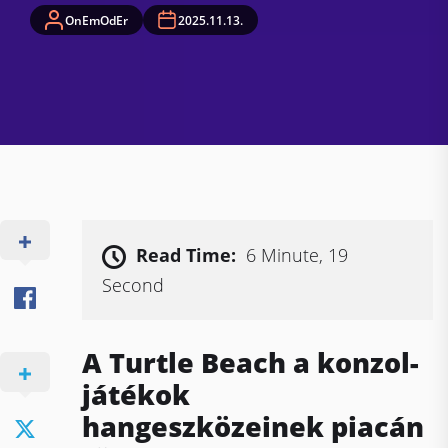
OnEmOdEr
2025.11.13.
Read Time:
6 Minute, 19
Second
A Turtle Beach a konzol-
játékok
hangeszközeinek piacán