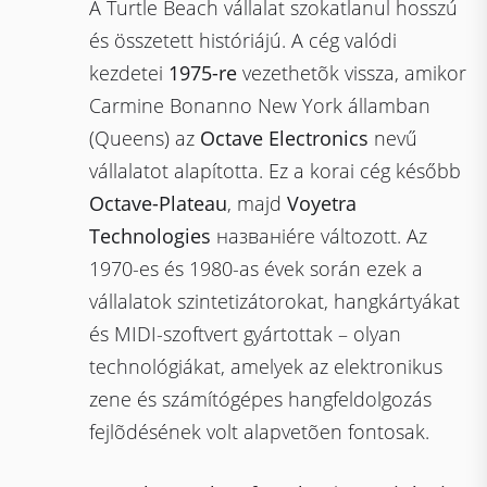
A Turtle Beach vállalat szokatlanul hosszú
és összetett históriájú. A cég valódi
kezdetei
1975-re
vezethetõk vissza, amikor
Carmine Bonanno New York államban
(Queens) az
Octave Electronics
nevű
vállalatot alapította. Ez a korai cég később
Octave-Plateau
, majd
Voyetra
Technologies
названiére változott. Az
1970-es és 1980-as évek során ezek a
vállalatok szintetizátorokat, hangkártyákat
és MIDI-szoftvert gyártottak – olyan
technológiákat, amelyek az elektronikus
zene és számítógépes hangfeldolgozás
fejlõdésének volt alapvetõen fontosak.