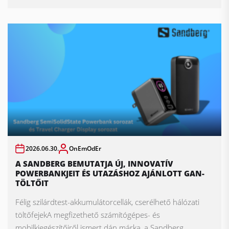
2026.06.30.
OnEmOdEr
A SANDBERG BEMUTATJA ÚJ, INNOVATÍV
POWERBANKJEIT ÉS UTAZÁSHOZ AJÁNLOTT GAN-
TÖLTŐIT
Félig szilárdtest-akkumulátorcellák, cserélhető hálózati
töltőfejekA megfizethető számítógépes- és
mobilkiegészítőiről ismert dán márka, a Sandberg