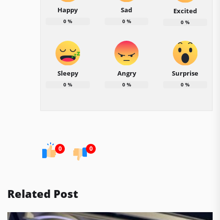
Happy
Sad
Excited
0
%
0
%
0
%
Sleepy
Angry
Surprise
0
%
0
%
0
%
0
0
Related Post