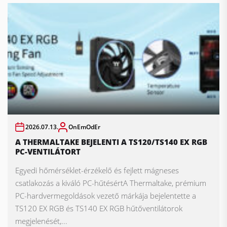
2026.07.13.
OnEmOdEr
A THERMALTAKE BEJELENTI A TS120/TS140 EX RGB
PC-VENTILÁTORT
Egyedi hőmérséklet-érzékelő és fejlett mágneses
csatlakozás a kiváló PC-hűtésértA Thermaltake, prémium
PC-hardvermegoldások vezető márkája bejelentette a
TS120 EX RGB és TS140 EX RGB hűtőventilátorok
megjelenését,...