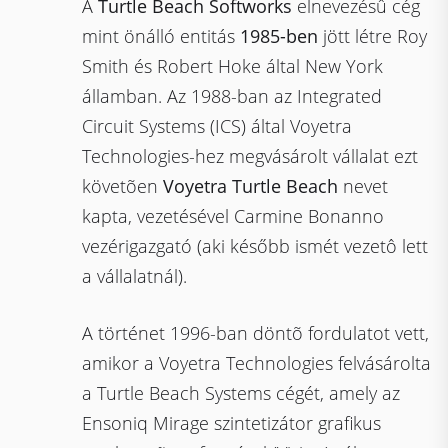
A
Turtle Beach Softworks
elnevezésû cég
mint önálló entitás
1985-ben
jött létre Roy
Smith és Robert Hoke által New York
államban. Az 1988-ban az Integrated
Circuit Systems (ICS) által Voyetra
Technologies-hez megvásárolt vállalat ezt
követõen
Voyetra Turtle Beach
nevet
kapta, vezetésével Carmine Bonanno
vezérigazgató (aki később ismét vezetô lett
a vállalatnál).
A történet 1996-ban döntõ fordulatot vett,
amikor a Voyetra Technologies felvásárolta
a Turtle Beach Systems cégét, amely az
Ensoniq Mirage szintetizátor grafikus