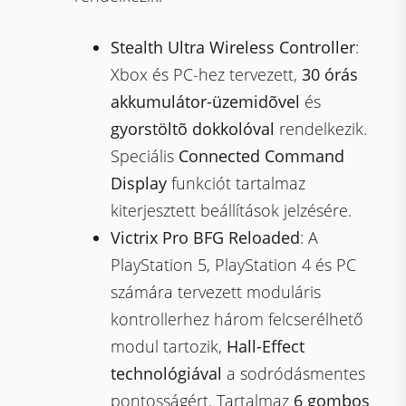
Stealth Ultra Wireless Controller
:
Xbox és PC-hez tervezett,
30 órás
akkumulátor-üzemidõvel
és
gyorstöltõ dokkolóval
rendelkezik.
Speciális
Connected Command
Display
funkciót tartalmaz
kiterjesztett beállítások jelzésére.
Victrix Pro BFG Reloaded
: A
PlayStation 5, PlayStation 4 és PC
számára tervezett moduláris
kontrollerhez három felcserélhető
modul tartozik,
Hall-Effect
technológiával
a sodródásmentes
pontosságért. Tartalmaz
6 gombos