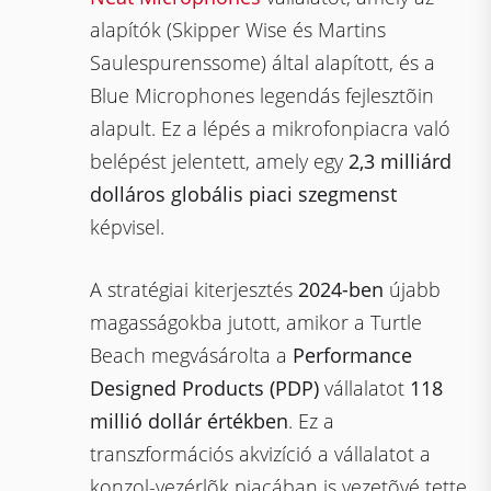
alapítók (Skipper Wise és Martins
Saulespurenssome) által alapított, és a
Blue Microphones legendás fejlesztõin
alapult. Ez a lépés a mikrofonpiacra való
belépést jelentett, amely egy
2,3 milliárd
dolláros globális piaci szegmenst
képvisel.
A stratégiai kiterjesztés
2024-ben
újabb
magasságokba jutott, amikor a Turtle
Beach megvásárolta a
Performance
Designed Products (PDP)
vállalatot
118
millió dollár értékben
. Ez a
transzformációs akvizíció a vállalatot a
konzol-vezérlõk piacában is vezetõvé tette,