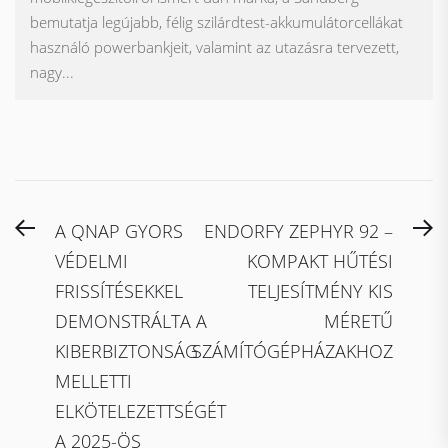
bemutatja legújabb, félig szilárdtest-akkumulátorcellákat
használó powerbankjeit, valamint az utazásra tervezett,
nagy...
Bejegyzés
Previous
N
A QNAP GYORS
ENDORFY ZEPHYR 92 –
navigáció
post:
po
VÉDELMI
KOMPAKT HŰTÉSI
FRISSÍTÉSEKKEL
TELJESÍTMÉNY KIS
DEMONSTRÁLTA A
MÉRETŰ
KIBERBIZTONSÁG
SZÁMÍTÓGÉPHÁZAKHOZ
MELLETTI
ELKÖTELEZETTSÉGÉT
A 2025-ÖS