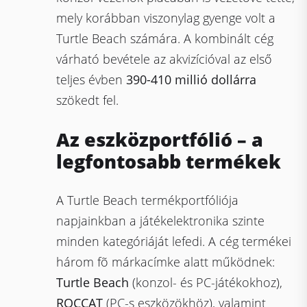
mely korábban viszonylag gyenge volt a
Turtle Beach számára. A kombinált cég
várható bevétele az akvizícióval az első
teljes évben
390-410 millió dollárra
szökedt fel.
Az eszközportfólió – a
legfontosabb termékek
A Turtle Beach termékportfóliója
napjainkban a játékelektronika szinte
minden kategóriáját lefedi. A cég termékei
három fõ márkacímke alatt működnek:
Turtle Beach
(konzol- és PC-játékokhoz),
ROCCAT
(PC-s eszközökhöz), valamint