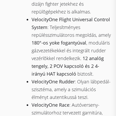
dizájn fighter jetekhez és
repülõgépekhez is alkalmas.
VelocityOne Flight Universal Control
System
: Teljesítményes
repülésszimulátoros megoldás, amely
180°-os yoke fogantyúval
, moduláris
gázvezetékekkel és integrált rudder
vezérlõkkel rendelkezik.
12 analóg
tengely, 2 POV kapcsoló és 2 4-
irányú HAT kapcsoló
biztosít.
VelocityOne Rudder
: Olyan lábpedál-
szisztéma, amely a szimulációs
élményt autentikussá teszi.
VelocityOne Race
: Autóverseny-
szimulátorhoz tervezett garnitúra,