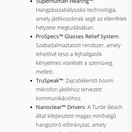
Superhuman Hearing™
:
Hangzásszabályozási technológia,
amely játékosoknak segít az ellenfelek
helyzete megtudásában.
ProSpecs™ Glasses Relief System
:
Szabadalmaztatott rendszer, amely
lehetõvé teszi a fejhallgatók
kényelmes viselését a szemüveg
mellett.
TruSpeak™
: Zajcsökkentõ boom
mikrofon játékhoz tervezett
kommunikációhoz.
Nanoclear™ Drivers
: A Turtle Beach
által kifejlesztett magas minõségû
hangszóró-elõirányzat, amely