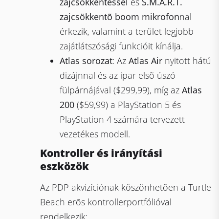
zajcsökkentéssel
és
S.M.A.R.T.
zajcsökkentõ boom mikrofon
nal
érkezik, valamint a terület legjobb
zajátlátszósági funkcióit kínálja.
Atlas sorozat
: Az
Atlas Air
nyitott hátú
dizájnnal és az ipar elsõ úszó
fülpárnájával ($299,99), míg az
Atlas
200
($59,99) a PlayStation 5 és
PlayStation 4 számára tervezett
vezetékes modell.
Kontroller és irányítási
eszközök
Az PDP akvizíciónak köszönhetõen a Turtle
Beach erõs kontrollerportfólióval
rendelkezik: