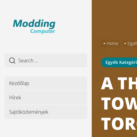
Skip
to
the
content
Home
Egyé
Egyéb Kategór
A T
Kezdőlap
TOW
Hírek
Sajtóközlemények
TOR