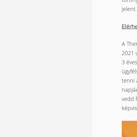
jelent.
Elérhe
A The
2021 
3 éves
ügyfél
tenni 
napjáé
vedd f
képvis