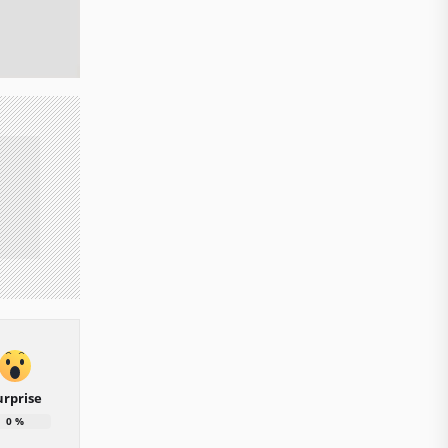
urprise
0
%