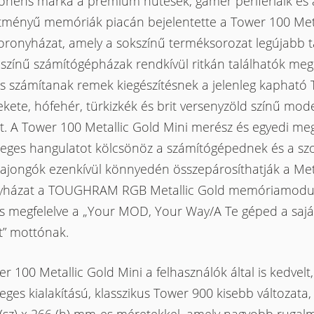
nens márka a prémium hűtések, gamer perifériáik és 
sítményű memóriák piacán bejelentette a Tower 100 Met
oronyházat, amely a sokszínű terméksorozat legújabb t
színű számítógépházak rendkívül ritkán találhatók meg
is számítanak remek kiegészítésnek a jelenleg kapható
ekete, hófehér, türkizkék és brit versenyzöld színű mode
t. A Tower 100 Metallic Gold Mini merész és egyedi me
leges hangulatot kölcsönöz a számítógépednek és a sz
rajongók ezenkívül könnyedén összepárosíthatják a Met
yházat a TOUGHRAM RGB Metallic Gold memóriamodul
is megfelelve a „Your MOD, Your Way/A Te géped a saját
t” mottónak.
r 100 Metallic Gold Mini a felhasználók által is kedvelt,
eges kialakítású, klasszikus Tower 900 kisebb változata,