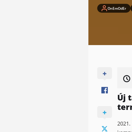
OnEmOdEr
Új 
ter
2021.