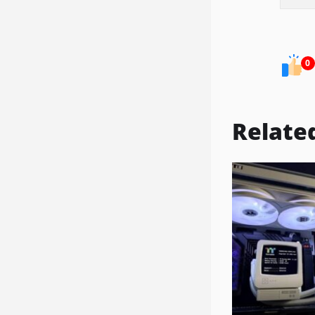
0
Relate