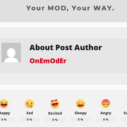
About Post Author
OnEmOdEr
Happy
Sad
Sleepy
Angry
S
Excited
0
%
0
%
0
%
0
%
0
%