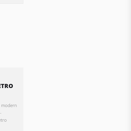
ETRO
 a modern
-
etro