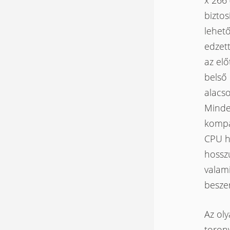
x 266
biztos
lehet
edzett
az elő
belső 
alacso
Mindez
kompa
CPU h
hosszú
valami
beszer
Az oly
torony