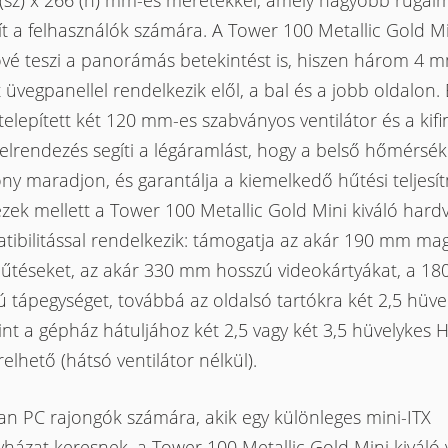
 (sz) x 266 (h) mm-es méretekkel, amely nagyobb rugal
ít a felhasználók számára. A Tower 100 Metallic Gold M
ővé teszi a panorámás betekintést is, hiszen három 4 
 üvegpanellel rendelkezik elől, a bal és a jobb oldalon.
telepített két 120 mm-es szabványos ventilátor és a kif
elrendezés segíti a légáramlást, hogy a belső hőmérsék
ny maradjon, és garantálja a kiemelkedő hűtési teljesí
ek mellett a Tower 100 Metallic Gold Mini kiváló hard
tibilitással rendelkezik: támogatja az akár 190 mm ma
űtéseket, az akár 330 mm hosszú videokártyákat, a 1
 tápegységet, továbbá az oldalsó tartókra két 2,5 hüve
nt a gépház hátuljához két 2,5 vagy két 3,5 hüvelykes 
elhető (hátsó ventilátor nélkül).
an PC rajongók számára, akik egy különleges mini-ITX
házat keresnek, a Tower 100 Metallic Gold Mini kiváló 