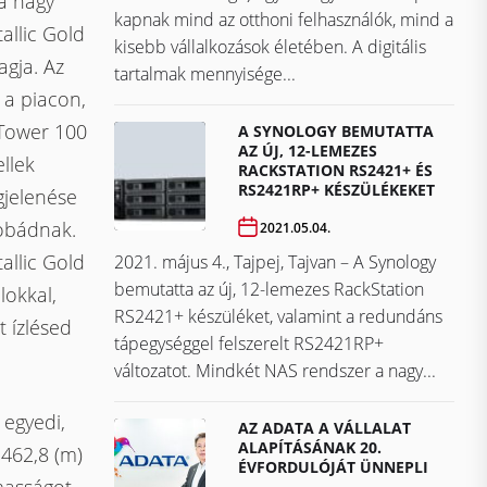
a nagy
kapnak mind az otthoni felhasználók, mind a
allic Gold
kisebb vállalkozások életében. A digitális
agja. Az
tartalmak mennyisége...
 a piacon,
 Tower 100
A SYNOLOGY BEMUTATTA
AZ ÚJ, 12-LEMEZES
llek
RACKSTATION RS2421+ ÉS
RS2421RP+ KÉSZÜLÉKEKET
gjelenése
obádnak.
2021.05.04.
allic Gold
2021. május 4., Tajpej, Tajvan – A Synology
bemutatta az új, 12-lemezes RackStation
okkal,
RS2421+ készüléket, valamint a redundáns
 ízlésed
tápegységgel felszerelt RS2421RP+
változatot. Mindkét NAS rendszer a nagy...
 egyedi,
AZ ADATA A VÁLLALAT
ALAPÍTÁSÁNAK 20.
 462,8 (m)
ÉVFORDULÓJÁT ÜNNEPLI