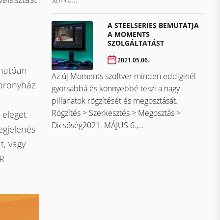
A STEELSERIES BEMUTATJA
A MOMENTS
SZOLGÁLTATÁST
2021.05.06.
rhatóan
Az új Moments szoftver minden eddiginél
toronyház
gyorsabbá és könnyebbé teszi a nagy
pillanatok rögzítését és megosztását.
Rögzítés > Szerkesztés > Megosztás >
 eleget
Dicsőség2021. MÁJUS 6.,...
egjelenés
t, vagy
PR