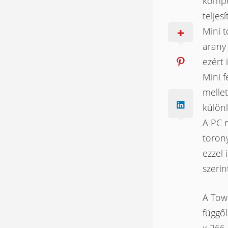
kompo
telje
Mini t
arany 
ezért 
Mini f
mellet
külön
A PC 
toron
ezzel 
szerin
A Towe
függől