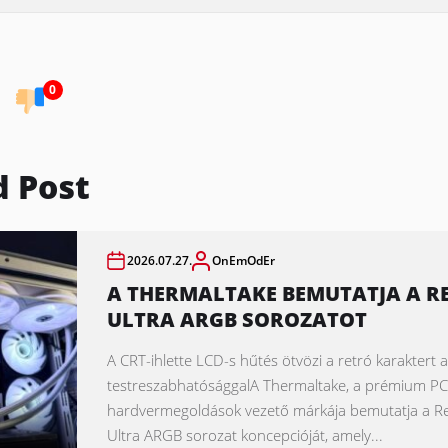
0
d Post
2026.07.27.
OnEmOdEr
A THERMALTAKE BEMUTATJA A R
ULTRA ARGB SOROZATOT
A CRT-ihlette LCD-s hűtés ötvözi a retró karaktert
testreszabhatósággalA Thermaltake, a prémium PC
hardvermegoldások vezető márkája bemutatja a R
Ultra ARGB sorozat koncepcióját, amely...