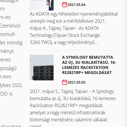
masságot
2021.05.04.
ini
Az ADATA egy hihetetlen nyereményjátékkal
mm-es
ünnepli meg ezt a mérföldkövet ​​​​​​​2021.
 Ezenkívül
május 4., Tajpej, Tajvan - Az ADATA
inomult
Technology (Tajvan Stock Exchange:
3260.TWO), a nagy teljesítményű...
let mindig
tményt.
A SYNOLOGY BEMUTATTA
veres
AZ ÚJ, 3U KIALAKÍTÁSÚ, 16-
LEMEZES RACKSTATION
gasságú
RS2821RP+ MEGOLDÁSÁT
80 mm
2021.05.05.
lykes SSD,
2021. május 5., Tajpej, Tajvan – A Synology
HDD is
bemutatta az új, 3U kialakítású, 16-lemezes
RackStation RS2821RP+ megoldását,
amelyet a nagy méretű infrastruktúrák
biztonsági mentésére, valamint vállalati
választást
szintű...