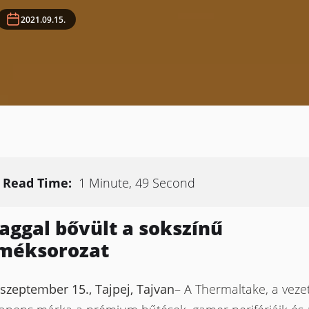
2021.09.15.
Read Time:
1 Minute, 49 Second
taggal bővült a sokszínű
méksorozat
 szeptember 15., Tajpej, Tajvan
– A Thermaltake, a veze